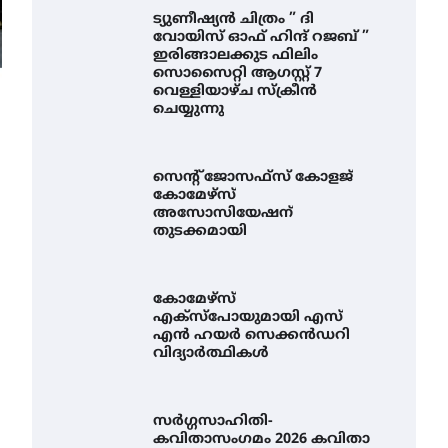
ട്യുണീഷ്യൻ ചിത്രം ” ദി
വോയിസ് ഓഫ് ഹിന്ദ് റജബ് ”
ഇരിങ്ങാലക്കുട ഫിലിം
സൊസൈറ്റി ആഗസ്റ്റ് 7
വെള്ളിയാഴ്ച സ്‌ക്രീൻ
ചെയ്യുന്നു
സെന്റ് ജോസഫ്സ് കോളജ്
കോമേഴ്‌സ്
അസോസിയേഷന്
തുടക്കമായി
കോമേഴ്സ്
എക്സ്പോയുമായി എസ്
എൻ ഹയർ സെക്കൻഡറി
വിദ്യാർത്ഥികൾ
സർഗ്ഗസാഹിതി-
കവിതാസംഗമം 2026 കവിതാ