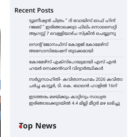
Recent Posts
ട്യുണീഷ്യൻ ചിത്രം ” ദി വോയിസ് ഓഫ് ഹിന്ദ്
റജബ് ” ഇരിങ്ങാലക്കുട ഫിലിം സൊസൈറ്റി
ആഗസ്റ്റ് 7 വെള്ളിയാഴ്ച സ്‌ക്രീൻ ചെയ്യുന്നു
സെന്റ് ജോസഫ്സ് കോളജ് കോമേഴ്‌സ്
അസോസിയേഷന് തുടക്കമായി
കോമേഴ്സ് എക്സ്പോയുമായി എസ് എൻ
ഹയർ സെക്കൻഡറി വിദ്യാർത്ഥികൾ
സർഗ്ഗസാഹിതി- കവിതാസംഗമം 2026 കവിതാ
ചർച്ച കാട്ടൂർ, ടി. കെ. ബാലൻ ഹാളിൽ 16ന്
ഇടത്തരം മഴയ്ക്കും കാറ്റിനും സാധ്യത
ഇരിങ്ങാലക്കുടയിൽ 4.4 മില്ലി മീറ്റർ മഴ ലഭിച്ചു
Top News