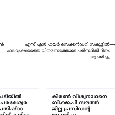
ൂൺ
എസ് എൻ ഹയർ സെക്കൻഡറി സ്കൂളിൽ
ഫലവൃക്ഷത്തൈ വിതരണത്തോടെ പരിസ്ഥിതി ദിനം
ആചരിച്ചു
ംപടിയിൽ
കിരൺ വിശ്വനാഥനെ
പരമേശ്വര
ബി.ജെ.പി സൗത്ത്
്രതിഷ്ഠാ
ജില്ല പ്രസിഡന്റ്