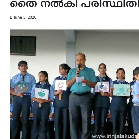
തൈ നൽകി പരിസ്ഥിതി 
June 5, 2026