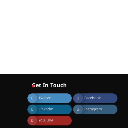
ഐ.ഐ.ടി മദ്രാസ്സിൽ നിന്നും
ഡോക്ടറേറ്റ് – ഇരിങ്ങാലക്കുട
സ്വദേശി ആതിര എം കെ
യുടെ നേട്ടം പ്രതിസന്ധികളോട്
പൊരുതി
August 5, 2026
Get In Touch
Twitter
Facebook
LinkedIn
Instagram
YouTube