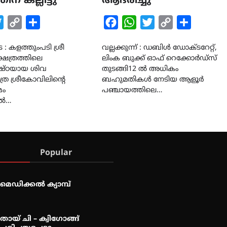
ിന് കല്ലിട്ടു
ആദരിച്ചു
k
tsApp
Twitter
Copy
Share
Facebook
WhatsApp
Twitter
Copy
Share
Link
Link
 : കളത്തുംപടി ശ്രീ
വല്ലക്കുന്ന് : ഡബിൾ ഡോക്ടറേറ്റ്,
്ഷേത്രത്തിലെ
ലിംക ബുക്ക് ഓഫ് റെക്കോർഡ്‌സ്
ിഷ്ഠയായ ശിവ
തുടങ്ങി12 ൽ അധികം
്ര ശ്രീകോവിലിന്റെ
ബഹുമതികൾ നേടിയ ആളൂർ
മം
പഞ്ചായത്തിലെ…
ിൽ…
Popular
മെഡിക്കൽ ക്യാമ്പ്
തായ് ചി – ക്വിഗോങ്ങ്