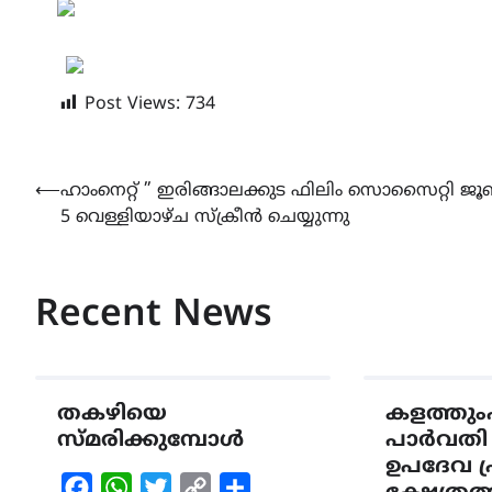
Post Views:
734
Post
⟵
ഹാംനെറ്റ് ” ഇരിങ്ങാലക്കുട ഫിലിം സൊസൈറ്റി ജ
5 വെള്ളിയാഴ്ച സ്‌ക്രീൻ ചെയ്യുന്നു
navigation
Recent News
തകഴിയെ
കളത്തു
സ്മരിക്കുമ്പോൾ
പാർവതി 
ഉപദേവ പ
Facebook
WhatsApp
Twitter
Copy
Share