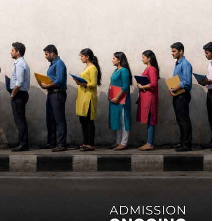
LATEST
LITERATURE
സർഗ്ഗസാഹിതി-
കവിതാസംഗമം 2026 കവിത
ചർച്ച കാട്ടൂർ, ടി. കെ. ബാല
ഹാളിൽ 16ന്
August 6, 2026