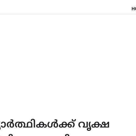
H
ാർത്ഥികൾക്ക് വൃക്ഷ