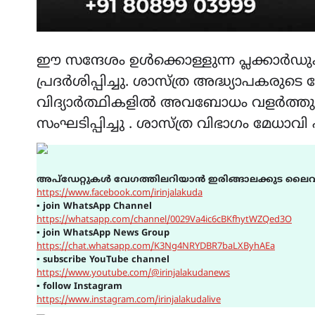
ഈ സന്ദേശം ഉൾക്കൊള്ളുന്ന പ്ലക്കാർ
പ്രദർശിപ്പിച്ചു. ശാസ്ത്ര അദ്ധ്യാപകരുടെ
വിദ്യാർത്ഥികളിൽ അവബോധം വളർത്തുന്
സംഘടിപ്പിച്ചു . ശാസ്ത്ര വിഭാഗം മേധാ
അപ്ഡേറ്റുകൾ വേഗത്തിലറിയാൻ ഇരിങ്ങാലക്കുട ലൈവ
https://www.facebook.com/irinjalakuda
▪
join WhatsApp Channel
https://whatsapp.com/channel/0029Va4ic6cBKfhytWZQed3O
▪
join WhatsApp News Group
https://chat.whatsapp.com/K3Ng4NRYDBR7baLXByhAEa
▪
subscribe YouTube channel
https://www.youtube.com/@irinjalakudanews
▪
follow Instagram
https://www.instagram.com/irinjalakudalive