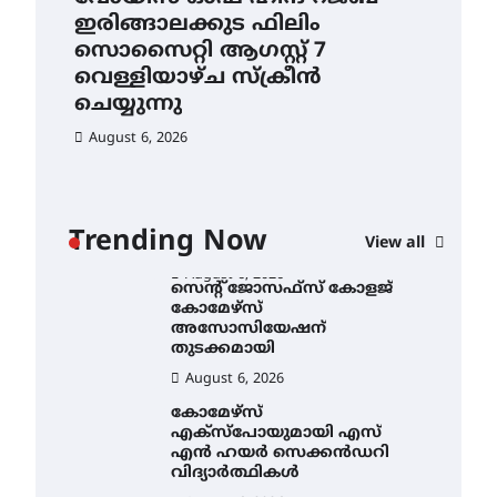
ഇരിങ്ങാലക്കുട ഫിലിം
തു
ഐ.ഐ.ടി മദ്രാസ്സിൽ നിന്നും
സൊസൈറ്റി ആഗസ്റ്റ് 7
ഡോക്ടറേറ്റ് – ഇരിങ്ങാലക്കുട
Au
സ്വദേശി ആതിര എം കെ
വെള്ളിയാഴ്ച സ്‌ക്രീൻ
യുടെ നേട്ടം പ്രതിസന്ധികളോട്
ചെയ്യുന്നു
പൊരുതി
August 6, 2026
August 5, 2026
ട്യുണീഷ്യൻ ചിത്രം ” ദി
വോയിസ് ഓഫ് ഹിന്ദ് റജബ് ”
ഇരിങ്ങാലക്കുട ഫിലിം
സൊസൈറ്റി ആഗസ്റ്റ് 7
ാ
വെള്ളിയാഴ്ച സ്‌ക്രീൻ
Trending Now
View all
ചെയ്യുന്നു
ൻ
August 6, 2026
സെന്റ് ജോസഫ്സ് കോളജ്
കോമേഴ്‌സ്
അസോസിയേഷന്
തുടക്കമായി
August 6, 2026
കോമേഴ്സ്
എക്സ്പോയുമായി എസ്
എൻ ഹയർ സെക്കൻഡറി
വിദ്യാർത്ഥികൾ