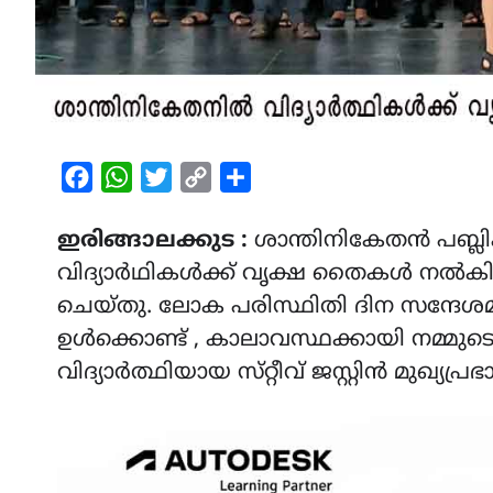
Facebook
WhatsApp
Twitter
Copy
Share
Link
ഇരിങ്ങാലക്കുട :
ശാന്തിനികേതൻ പബ്ല
വിദ്യാർഥികൾക്ക് വൃക്ഷ തൈകൾ നൽകി 
ചെയ്തു. ലോക പരിസ്ഥിതി ദിന സന്ദേശമ
ഉൾക്കൊണ്ട് , കാലാവസ്ഥക്കായി നമ്മുട
വിദ്യാർത്ഥിയായ സ്‌റ്റീവ് ജസ്റ്റിൻ മുഖ്യപ