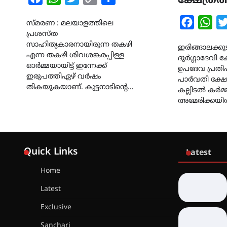
ക്ഷേത്രത്ത
Link
Faceboo
Wha
സ്മരണ : മലയാളത്തിലെ
പ്രശസ്ത
സാഹിത്യകാരനായിരുന്ന തകഴി
ഇരിങ്ങാലക്കുട
എന്ന തകഴി ശിവശങ്കരപ്പിള്ള
ദുർഗ്ഗാദേവി ക
ഓർമ്മയായിട്ട് ഇന്നേക്ക്
ഉപദേവ പ്രത
ഇരുപത്തിഏഴ് വർഷം
പാർവതി ക്ഷേത
തികയുകയാണ്. കുട്ടനാടിൻ്റെ…
കല്ലിടൽ കർമ്
അമേരിക്കയ
Quick Links
Latest
Home
Latest
Exclusive
Sanchari