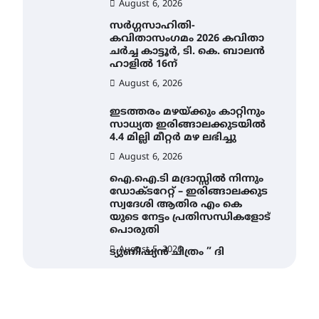
August 6, 2026
സർഗ്ഗസാഹിതി-
കവിതാസംഗമം 2026 കവിതാ
ചർച്ച കാട്ടൂർ, ടി. കെ. ബാലൻ
ഹാളിൽ 16ന്
August 6, 2026
ഇടത്തരം മഴയ്ക്കും കാറ്റിനും
സാധ്യത ഇരിങ്ങാലക്കുടയിൽ
4.4 മില്ലി മീറ്റർ മഴ ലഭിച്ചു
August 6, 2026
ഐ.ഐ.ടി മദ്രാസ്സിൽ നിന്നും
ഡോക്ടറേറ്റ് – ഇരിങ്ങാലക്കുട
സ്വദേശി ആതിര എം കെ
യുടെ നേട്ടം പ്രതിസന്ധികളോട്
പൊരുതി
August 5, 2026
ട്യുണീഷ്യൻ ചിത്രം ” ദി
വോയിസ് ഓഫ് ഹിന്ദ് റജബ് ”
ഇരിങ്ങാലക്കുട ഫിലിം
സൊസൈറ്റി ആഗസ്റ്റ് 7
വെള്ളിയാഴ്ച സ്‌ക്രീൻ
ചെയ്യുന്നു