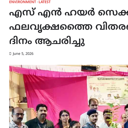
ENVIRONMENT
LATEST
എസ് എൻ ഹയർ സെക്
ഫലവൃക്ഷത്തൈ വിതര
ദിനം ആചരിച്ചു
June 5, 2026