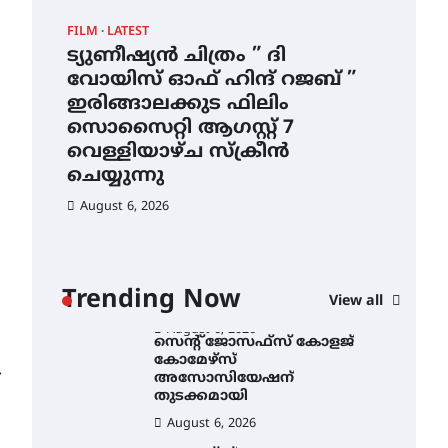
ഇടത്തരം മഴയ്ക്കും കാറ്റിനും
FILM
LATEST
CAM
സാധ്യത ഇരിങ്ങാലക്കുടയിൽ
4.4 മില്ലി മീറ്റർ മഴ ലഭിച്ചു
ട്യുണീഷ്യൻ ചിത്രം ” ദി
സെ
വോയിസ് ഓഫ് ഹിന്ദ് റജബ് ”
ക
August 6, 2026
ഇരിങ്ങാലക്കുട ഫിലിം
തു
ഐ.ഐ.ടി മദ്രാസ്സിൽ നിന്നും
സൊസൈറ്റി ആഗസ്റ്റ് 7
ഡോക്ടറേറ്റ് – ഇരിങ്ങാലക്കുട
Au
സ്വദേശി ആതിര എം കെ
വെള്ളിയാഴ്ച സ്‌ക്രീൻ
യുടെ നേട്ടം പ്രതിസന്ധികളോട്
ചെയ്യുന്നു
പൊരുതി
August 6, 2026
August 5, 2026
ട്യുണീഷ്യൻ ചിത്രം ” ദി
വോയിസ് ഓഫ് ഹിന്ദ് റജബ് ”
ഇരിങ്ങാലക്കുട ഫിലിം
സൊസൈറ്റി ആഗസ്റ്റ് 7
ാ
വെള്ളിയാഴ്ച സ്‌ക്രീൻ
Trending Now
View all
ചെയ്യുന്നു
ൻ
August 6, 2026
സെന്റ് ജോസഫ്സ് കോളജ്
കോമേഴ്‌സ്
⟶
അസോസിയേഷന്
തുടക്കമായി
August 6, 2026