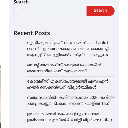
Search
Search
Recent Posts
ട്യുണീഷ്യൻ ചിത്രം ” ദി വോയിസ് ഓഫ് ഹിന്ദ്
റജബ് ” ഇരിങ്ങാലക്കുട ഫിലിം സൊസൈറ്റി
ആഗസ്റ്റ് 7 വെള്ളിയാഴ്ച സ്‌ക്രീൻ ചെയ്യുന്നു
സെന്റ് ജോസഫ്സ് കോളജ് കോമേഴ്‌സ്
അസോസിയേഷന് തുടക്കമായി
കോമേഴ്സ് എക്സ്പോയുമായി എസ് എൻ
ഹയർ സെക്കൻഡറി വിദ്യാർത്ഥികൾ
സർഗ്ഗസാഹിതി- കവിതാസംഗമം 2026 കവിതാ
ചർച്ച കാട്ടൂർ, ടി. കെ. ബാലൻ ഹാളിൽ 16ന്
ഇടത്തരം മഴയ്ക്കും കാറ്റിനും സാധ്യത
ഇരിങ്ങാലക്കുടയിൽ 4.4 മില്ലി മീറ്റർ മഴ ലഭിച്ചു