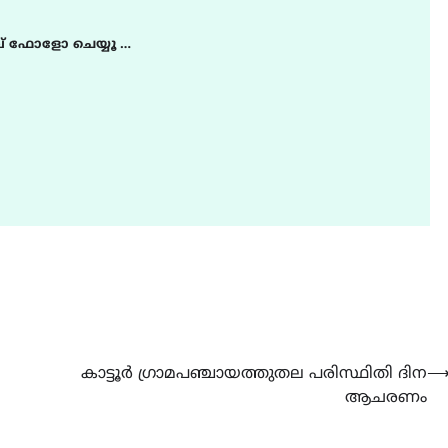
് ഫോളോ ചെയ്യൂ …
LATEST
LITERATURE
സർഗ്ഗസാഹിതി-
കവിതാസംഗമം 2026 കവിത
ചർച്ച കാട്ടൂർ, ടി. കെ. ബാല
ഹാളിൽ 16ന്
August 6, 2026
കാട്ടൂർ ഗ്രാമപഞ്ചായത്തുതല പരിസ്ഥിതി ദിന
ആചരണം