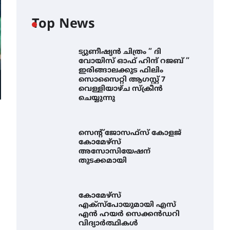
Top News
ട്യുണീഷ്യൻ ചിത്രം ” ദി
വോയിസ് ഓഫ് ഹിന്ദ് റജബ് ”
ഇരിങ്ങാലക്കുട ഫിലിം
സൊസൈറ്റി ആഗസ്റ്റ് 7
വെള്ളിയാഴ്ച സ്‌ക്രീൻ
ചെയ്യുന്നു
സെന്റ് ജോസഫ്സ് കോളജ്
കോമേഴ്‌സ്
അസോസിയേഷന്
തുടക്കമായി
കോമേഴ്സ്
എക്സ്പോയുമായി എസ്
എൻ ഹയർ സെക്കൻഡറി
വിദ്യാർത്ഥികൾ