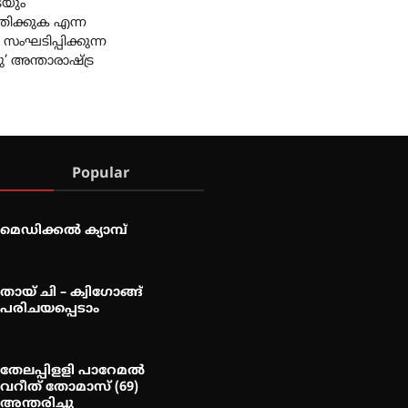
െയും
തിക്കുക എന്ന
സംഘടിപ്പിക്കുന്ന
ു’ അന്താരാഷ്ട്ര
Popular
മെഡിക്കൽ ക്യാമ്പ്
തായ് ചി – ക്വിഗോങ്ങ്
പരിചയപ്പെടാം
തേലപ്പിളളി പാറേമൽ
വറീത് തോമാസ് (69)
അന്തരിച്ചു