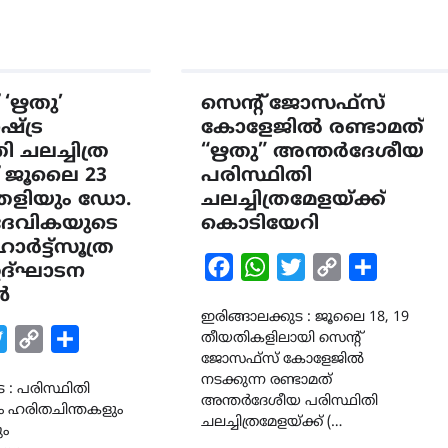
 ‘ഋതു’
സെൻ്റ് ജോസഫ്സ്
്ട്ര
കോളേജിൽ രണ്ടാമത്
ി ചലച്ചിത്ര
“ഋതു” അന്തർദേശീയ
് ജൂലൈ 23
പരിസ്ഥിതി
തെളിയും ഡോ.
ചലച്ചിത്രമേളയ്ക്ക്
ദേവികയുടെ
കൊടിയേറി
ഹാർട്ട്സൂത്ര
Facebook
WhatsApp
Twitter
Copy
Share
ഉദ്ഘാടന
ൾ
Link
ഇരിങ്ങാലക്കുട : ജൂലൈ 18, 19
k
tsApp
Twitter
Copy
Share
തീയതികളിലായി സെൻ്റ്
ജോസഫ്സ് കോളേജിൽ
Link
നടക്കുന്ന രണ്ടാമത്
 : പരിസ്ഥിതി
അന്തർദേശീയ പരിസ്ഥിതി
 ഹരിതചിന്തകളും
ചലച്ചിത്രമേളയ്ക്ക് (…
ം