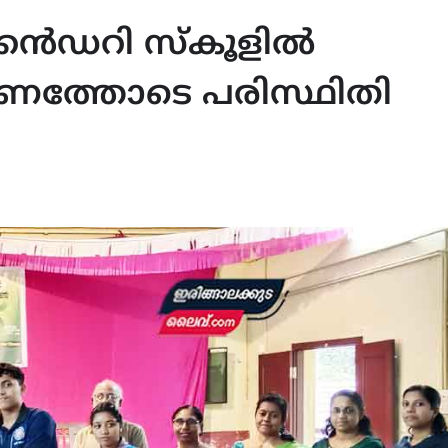
കൻഡറി സ്കൂളിൽ
ണത്തോടെ പരിസ്ഥിതി