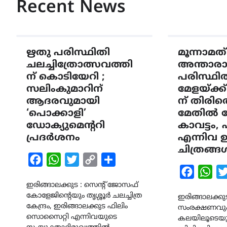
Recent News
ഋതു പരിസ്ഥിതി
മൂന്നാമത്
ചലച്ചിത്രോത്സവത്തി
അന്താരാഷ
ന് കൊടിയേറി ;
പരിസ്ഥിത
സലിംകുമാറിന്
മേളയ്ക്ക
ആദരവുമായി
ന് തിരി
‘പൊക്കാളി’
മേതിൽ 
ഡോക്യുമെന്ററി
കാവട്ടം, 
പ്രദർശനം
എന്നിവ 
ചിത്രങ്ങ
Facebook
WhatsApp
Twitter
Copy
Share
Faceboo
Wha
Link
ഇരിങ്ങാലക്കുട : സെന്റ് ജോസഫ്
കോളേജിന്റെയും തൃശ്ശൂർ ചലച്ചിത്ര
ഇരിങ്ങാലക്കുട
കേന്ദ്രം, ഇരിങ്ങാലക്കുട ഫിലിം
സംരക്ഷണവും
സൊസൈറ്റി എന്നിവയുടെ
കലയിലൂടെയു