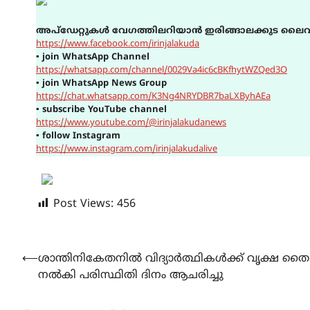
അപ്ഡേറ്റുകൾ വേഗത്തിലറിയാൻ ഇരിങ്ങാലക്കുട ലൈവ
https://www.facebook.com/irinjalakuda
▪
join WhatsApp Channel
https://whatsapp.com/channel/0029Va4ic6cBKfhytWZQed3O
▪
join WhatsApp News Group
https://chat.whatsapp.com/K3Ng4NRYDBR7baLXByhAEa
▪
subscribe YouTube channel
https://www.youtube.com/@irinjalakudanews
▪
follow Instagram
https://www.instagram.com/irinjalakudalive
Post Views:
456
Post
⟵
ശാന്തിനികേതനിൽ വിദ്യാർത്ഥികൾക്ക് വൃക്ഷ തൈ
നൽകി പരിസ്ഥിതി ദിനം ആചരിച്ചു
navigation