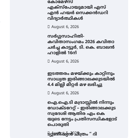
കോമേഴ്സ്
എക്സ്പോയുമായി എസ്
എൻ ഹയർ സെക്കൻഡറി
വിദ്യാർത്ഥികൾ
August 6, 2026
സർഗ്ഗസാഹിതി-
കവിതാസംഗമം 2026 കവിതാ
ചർച്ച കാട്ടൂർ, ടി. കെ. ബാലൻ
ഹാളിൽ 16ന്
August 6, 2026
ഇടത്തരം മഴയ്ക്കും കാറ്റിനും
സാധ്യത ഇരിങ്ങാലക്കുടയിൽ
4.4 മില്ലി മീറ്റർ മഴ ലഭിച്ചു
August 6, 2026
ഐ.ഐ.ടി മദ്രാസ്സിൽ നിന്നും
ഡോക്ടറേറ്റ് – ഇരിങ്ങാലക്കുട
സ്വദേശി ആതിര എം കെ
യുടെ നേട്ടം പ്രതിസന്ധികളോട്
പൊരുതി
August 5, 2026
ട്യുണീഷ്യൻ ചിത്രം ” ദി