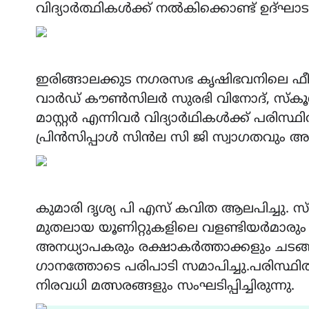
വിദ്യാർത്ഥികൾക്ക് നൽകിക്കൊണ്ട് ഉദ്ഘാട
ഇരിങ്ങാലക്കുട നഗരസഭ കൃഷിഭവനിലെ 
വാർഡ് കൗൺസിലർ സുരഭി വിനോദ്, സ്കൂ
മാസ്റ്റർ എന്നിവർ വിദ്യാർഥികൾക്ക് പരിസ
പ്രിൻസിപ്പാൾ സിൻല സി ജി സ്വാഗതവും അനന
കുമാരി ദൃശ്യ പി എസ് കവിത ആലപിച്ചു. സ
മുതലായ യൂണിറ്റുകളിലെ വളണ്ടിയർമാരും മറ
അനധ്യാപകരും രക്ഷാകർത്താക്കളും ചടങ്ങ
ഗാനത്തോടെ പരിപാടി സമാപിച്ചു.പരിസ്ഥിതി ദ
നിരവധി മത്സരങ്ങളും സംഘടിപ്പിച്ചിരുന്നു.