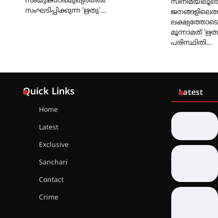
സംയുക്താഭിമുഖ്യത്തിൽ
സിനിമയിലൂട
സംഘടിപ്പിക്കുന്ന ‘ഋതു’…
ജനങ്ങളിലെത്
ലക്ഷ്യത്തോടെ 
മൂന്നാമത് ‘ഋത
പരിസ്ഥിതി…
Quick Links
Latest
Home
Latest
Exclusive
Sanchari
Contact
Crime