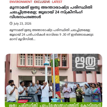
ENVIRONMENT
EXCLUSIVE
LATEST
മൂന്നാമത് ഋതു അന്താരാഷ്ട്ര പരിസ്ഥിതി
ചലച്ചിത്രമേള; ജൂലായ് 24 സ്ക്രീനിംഗ്
വിശദാംശങ്ങൾ
July 23, 2026
മൂന്നാമത് ഋതു അന്താരാഷ്ട്ര പരിസ്ഥിതി ചലച്ചിത്രമേള;
ജൂലായ് 24 പരിപാടികൾ രാവിലെ 9 .30 ന് ഇരിങ്ങാലക്കുട
മാസ് മൂവീസിൽ…