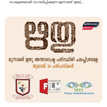
സംയുക്തമായി സംഘടിപ്പിക്കുന്ന മൂന്നാമത് ‘ഋതു’…