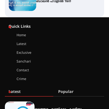
അവധി
എം.ജി. യൂണിവേഴ്‌സിറ്റിയിൽ നിന്ന്
ഇംഗ്ളീഷ് സാഹിത്യത്തിൽ
Quick Links
ഡോക്ടറേറ്റ് നേടിയ എൻ. ആര്യ
Home
Latest
ട്യുണീഷ്യൻ ചിത്രം ” ദി വോയിസ്
ഓഫ് ഹിന്ദ് റജബ് ” ഇരിങ്ങാലക്കുട
Exclusive
ഫിലിം സൊസൈറ്റി ആഗസ്റ്റ് 7
വെള്ളിയാഴ്ച സ്‌ക്രീൻ ചെയ്യുന്നു
Sanchari
Contact
സെന്റ് ജോസഫ്സ് കോളജ്
Crime
കോമേഴ്‌സ് അസോസിയേഷന്
തുടക്കമായി
Latest
Popular
കോമേഴ്സ് എക്സ്പോയുമായി
എസ് എൻ ഹയർ സെക്കൻഡറി