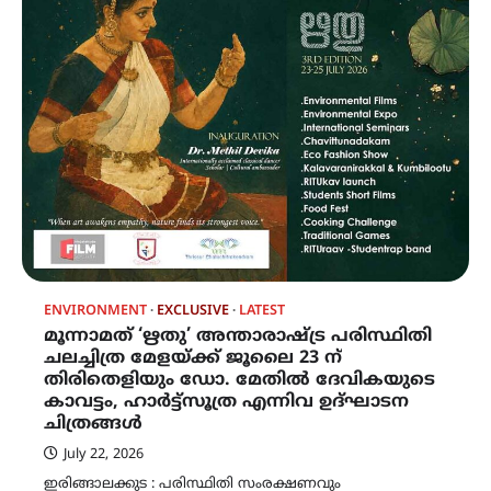
ENVIRONMENT
EXCLUSIVE
LATEST
മൂന്നാമത് ‘ഋതു’ അന്താരാഷ്ട്ര പരിസ്ഥിതി
ചലച്ചിത്ര മേളയ്ക്ക് ജൂലൈ 23 ന്
തിരിതെളിയും ഡോ. മേതിൽ ദേവികയുടെ
കാവട്ടം, ഹാർട്ട്സൂത്ര എന്നിവ ഉദ്ഘാടന
ചിത്രങ്ങൾ
July 22, 2026
ഇരിങ്ങാലക്കുട : പരിസ്ഥിതി സംരക്ഷണവും