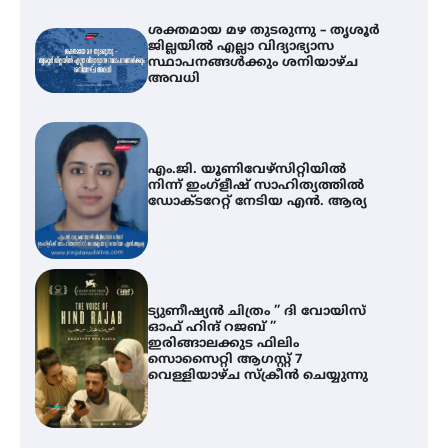
ശക്തമായ മഴ തുടരുന്നു – തൃശൂർ
ജില്ലയിൽ എല്ലാ വിദ്യാഭ്യാസ
സ്ഥാപനങ്ങൾക്കും ശനിയാഴ്ച
അവധി
എം.ജി. യൂണിവേഴ്‌സിറ്റിയിൽ
നിന്ന് ഇംഗ്ളീഷ് സാഹിത്യത്തിൽ
ഡോക്ടറേറ്റ് നേടിയ എൻ. ആര്യ
ട്യുണീഷ്യൻ ചിത്രം ” ദി വോയിസ്
ഓഫ് ഹിന്ദ് റജബ് ”
ഇരിങ്ങാലക്കുട ഫിലിം
സൊസൈറ്റി ആഗസ്റ്റ് 7
വെള്ളിയാഴ്ച സ്‌ക്രീൻ ചെയ്യുന്നു