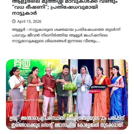
ആളൂരിലെ മുത്തശ്ശി മാവുകൾക്ക് വീണ്ടും
“വധ ഭീഷണി”; പ്രതിഷേധവുമായി
നാട്ടുകാർ
April 15, 2026
ആളൂർ : നാട്ടുകാരുടെ ശക്തമായ പ്രതിഷേധത്തെ തുടർന്ന്
പലവട്ടം ജീവൻ നിലനിർത്തിയ ആളൂർ ജംഗ്ഷനിലെ
നാട്ടുമാവുകളുടെ ശിഖരങ്ങൾ ഇന്നലെ വീണ്ടും…