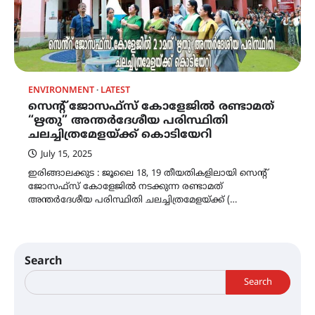
ENVIRONMENT
LATEST
സെൻ്റ് ജോസഫ്സ് കോളേജിൽ രണ്ടാമത്
“ഋതു” അന്തർദേശീയ പരിസ്ഥിതി
ചലച്ചിത്രമേളയ്ക്ക് കൊടിയേറി
July 15, 2025
ഇരിങ്ങാലക്കുട : ജൂലൈ 18, 19 തീയതികളിലായി സെൻ്റ്
ജോസഫ്സ് കോളേജിൽ നടക്കുന്ന രണ്ടാമത്
അന്തർദേശീയ പരിസ്ഥിതി ചലച്ചിത്രമേളയ്ക്ക് (…
Search
Search