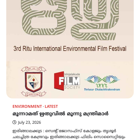
ENVIRONMENT
LATEST
മൂന്നാമത് ഋതുവിൽ മൂന്നു മന്ത്രിമാർ
July 23, 2026
ഇരിങ്ങാലക്കുട : സെൻ്റ് ജോസഫ്‌സ് കോളജും തൃശൂർ
ചലച്ചിത്ര കേന്ദ്രവും ഇരിങ്ങാലക്കുട ഫിലിം സൊസൈറ്റിയും