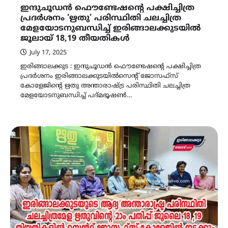
ഇന്ദുചൂഡൻ ഫൌണ്ടേഷന്റെ പക്ഷിച്ചിത്ര
പ്രദർശനം ‘ഋതു’ പരിസ്ഥിതി ചലച്ചിത്ര
മേളയോടനുബന്ധിച്ച് ഇരിങ്ങാലക്കുടയിൽ
ജൂലായ് 18,19 തീയതികൾ
July 17, 2025
ഇരിങ്ങാലക്കുട : ഇന്ദുചൂഡൻ ഫൌണ്ടേഷന്റെ പക്ഷിച്ചിത്ര
പ്രദർശനം ഇരിങ്ങാലക്കുടയിൽസെന്റ് ജോസഫ്സ്
കോളേജിന്റെ ഋതു അന്താരാഷ്ട്ര പരിസ്ഥിതി ചലച്ചിത്ര
മേളയോടനുബന്ധിച്ച് പദ്‌മഭൂഷൺ…