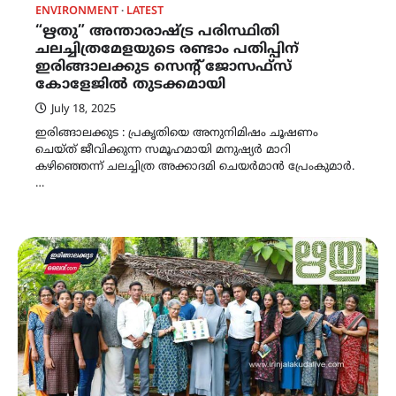
ENVIRONMENT
LATEST
“ഋതു” അന്താരാഷ്ട്ര പരിസ്ഥിതി
ചലച്ചിത്രമേളയുടെ രണ്ടാം പതിപ്പിന്
ഇരിങ്ങാലക്കുട സെന്റ് ജോസഫ്സ്
കോളേജിൽ തുടക്കമായി
July 18, 2025
ഇരിങ്ങാലക്കുട : പ്രകൃതിയെ അനുനിമിഷം ചൂഷണം
ചെയ്ത് ജീവിക്കുന്ന സമൂഹമായി മനുഷ്യർ മാറി
കഴിഞ്ഞെന്ന് ചലച്ചിത്ര അക്കാദമി ചെയർമാൻ പ്രേംകുമാർ.
…