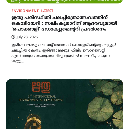
ENVIRONMENT
LATEST
ഋതു പരിസ്ഥിതി ചലച്ചിത്രോത്സവത്തിന്
കൊടിയേറി ; സലിംകുമാറിന് ആദരവുമായി
‘പൊക്കാളി’ ഡോക്യുമെന്ററി പ്രദർശനം
July 23, 2026
ഇരിങ്ങാലക്കുട : സെന്റ് ജോസഫ് കോളേജിന്റെയും തൃശ്ശൂർ
ചലച്ചിത്ര കേന്ദ്രം, ഇരിങ്ങാലക്കുട ഫിലിം സൊസൈറ്റി
എന്നിവയുടെ സംയുക്താഭിമുഖ്യത്തിൽ സംഘടിപ്പിക്കുന്ന
‘ഋതു’…