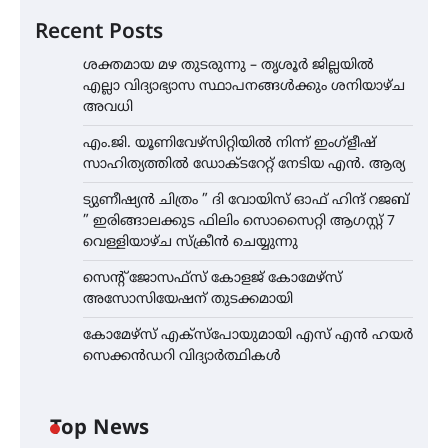
Recent Posts
ശക്തമായ മഴ തുടരുന്നു – തൃശൂർ ജില്ലയിൽ
എല്ലാ വിദ്യാഭ്യാസ സ്ഥാപനങ്ങൾക്കും ശനിയാഴ്ച
അവധി
എം.ജി. യൂണിവേഴ്‌സിറ്റിയിൽ നിന്ന് ഇംഗ്ളീഷ്
സാഹിത്യത്തിൽ ഡോക്ടറേറ്റ് നേടിയ എൻ. ആര്യ
ട്യുണീഷ്യൻ ചിത്രം ” ദി വോയിസ് ഓഫ് ഹിന്ദ് റജബ്
” ഇരിങ്ങാലക്കുട ഫിലിം സൊസൈറ്റി ആഗസ്റ്റ് 7
വെള്ളിയാഴ്ച സ്‌ക്രീൻ ചെയ്യുന്നു
സെന്റ് ജോസഫ്സ് കോളജ് കോമേഴ്‌സ്
അസോസിയേഷന് തുടക്കമായി
കോമേഴ്സ് എക്സ്പോയുമായി എസ് എൻ ഹയർ
സെക്കൻഡറി വിദ്യാർത്ഥികൾ
Top News