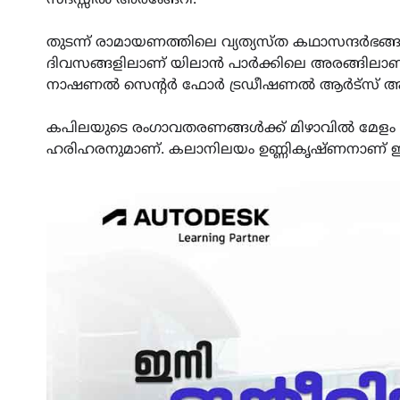
തുടന്ന് രാമായണത്തിലെ വ്യത്യസ്ത കഥാസന്ദർഭങ്
ദിവസങ്ങളിലാണ് യിലാൻ പാർക്കിലെ അരങ്ങിലാണ് 
നാഷണൽ സെന്റർ ഫോർ ട്രഡീഷണൽ ആർട്സ് ആണ് ഈ
കപിലയുടെ രംഗാവതരണങ്ങൾക്ക് മിഴാവിൽ മേളം
ഹരിഹരനുമാണ്. കലാനിലയം ഉണ്ണികൃഷ്ണനാണ് ഇടക