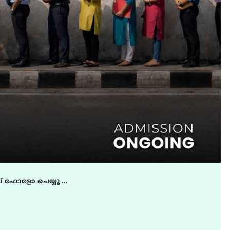
FILM
LATEST
ട്യുണീഷ്യൻ ചിത്രം ” ദി
വോയിസ് ഓഫ് ഹിന്ദ് റജബ് 
ഇരിങ്ങാലക്കുട ഫിലിം
സൊസൈറ്റി ആഗസ്റ്റ് 7
വെള്ളിയാഴ്ച സ്‌ക്രീൻ
ചെയ്യുന്നു
August 6, 2026
് ഫോളോ ചെയ്യൂ …