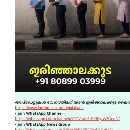
അപ്ഡേറ്റുകൾ വേഗത്തിലറിയാൻ ഇരിങ്ങാലക്കുട ലൈവ
https://www.facebook.com/irinjalakuda
▪
join WhatsApp Channel
https://whatsapp.com/channel/0029Va4ic6cBKfhytWZQed3O
▪
join WhatsApp News Group