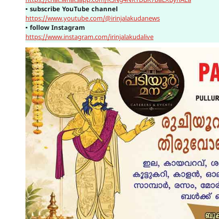
https://chat.whatsapp.com/K3Ng4NRYDBR7baLXByhAEa
▪
subscribe YouTube channel
https://www.youtube.com/@irinjalakudanews
▪
follow Instagram
https://www.instagram.com/irinjalakudalive