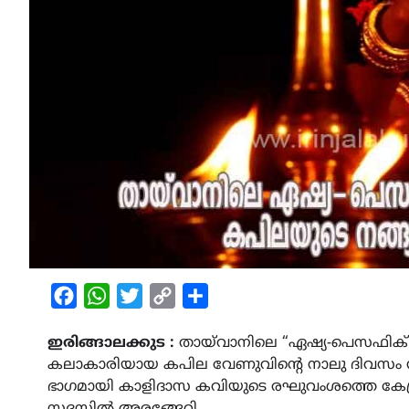
Facebook
WhatsApp
Twitter
Copy
Share
Link
ഇരിങ്ങാലക്കുട :
തായ്‌വാനിലെ “ഏഷ്യ-പെസഫിക് ആ
കലാകാരിയായ കപില വേണുവിന്റെ നാലു ദിവസം ന
ഭാഗമായി കാളിദാസ കവിയുടെ രഘുവംശത്തെ കേന്ദ്രീ
സദസ്സിൽ അരങ്ങേറി.