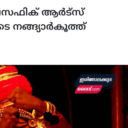
െസഫിക് ആർട്സ്
െ നങ്ങ്യാർകൂത്ത്