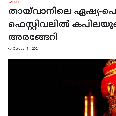
LATEST
തായ്‌വാനിലെ ഏഷ്യ-പ
ഫെസ്റ്റിവലിൽ കപിലയുട
അരങ്ങേറി
October 14, 2024