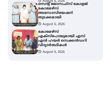
കോമേഴ്സ്
എക്സ്പോയുമായി എസ്
എൻ ഹയർ സെക്കൻഡറി
വിദ്യാർത്ഥികൾ
August 6, 2026
ശക്തമായ കാറ്റിന് സാധ്യത –
ആഗസ്റ്റ് 12 വരെ മഴ തുടരും,
തൃശൂർ ജില്ലയിൽ മഞ്ഞ
അലർട്ട്
August 8, 2026
ശക്തമായ മഴ തുടരുന്നു –
തൃശൂർ ജില്ലയിൽ എല്ലാ
വിദ്യാഭ്യാസ
സ്ഥാപനങ്ങൾക്കും
ശനിയാഴ്ച അവധി
August 7, 2026
എം.ജി. യൂണിവേഴ്‌സിറ്റിയിൽ
നിന്ന് ഇംഗ്ളീഷ്
സാഹിത്യത്തിൽ ഡോക്ടറേറ്റ്
നേടിയ എൻ. ആര്യ
August 7, 2026