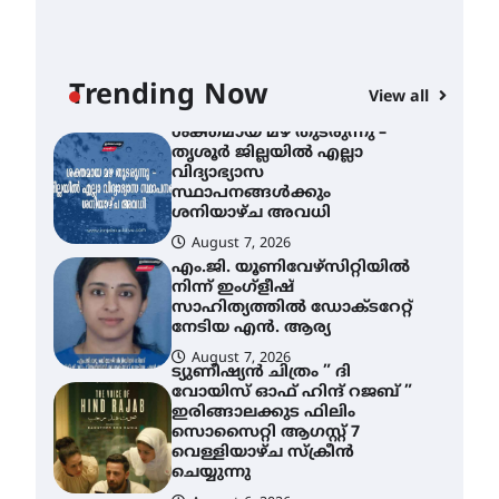
ശക്തമായ മഴ തുടരുന്നു –
തൃശൂർ ജില്ലയിൽ എല്ലാ
വിദ്യാഭ്യാസ
സ്ഥാപനങ്ങൾക്കും
Trending Now
ശനിയാഴ്ച അവധി
View all
August 7, 2026
എം.ജി. യൂണിവേഴ്‌സിറ്റിയിൽ
നിന്ന് ഇംഗ്ളീഷ്
സാഹിത്യത്തിൽ ഡോക്ടറേറ്റ്
നേടിയ എൻ. ആര്യ
”
August 7, 2026
ട്യുണീഷ്യൻ ചിത്രം ” ദി
വോയിസ് ഓഫ് ഹിന്ദ് റജബ് ”
ഇരിങ്ങാലക്കുട ഫിലിം
സൊസൈറ്റി ആഗസ്റ്റ് 7
വെള്ളിയാഴ്ച സ്‌ക്രീൻ
ചെയ്യുന്നു
August 6, 2026
സെന്റ് ജോസഫ്സ് കോളജ്
കോമേഴ്‌സ്
അസോസിയേഷന്
തുടക്കമായി
August 6, 2026