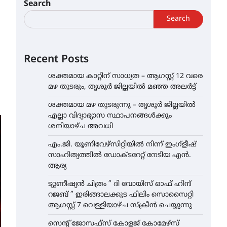
Search
Search
Recent Posts
ശക്തമായ കാറ്റിന് സാധ്യത – ആഗസ്റ്റ് 12 വരെ
മഴ തുടരും, തൃശൂർ ജില്ലയിൽ മഞ്ഞ അലർട്ട്
ശക്തമായ മഴ തുടരുന്നു – തൃശൂർ ജില്ലയിൽ
എല്ലാ വിദ്യാഭ്യാസ സ്ഥാപനങ്ങൾക്കും
ശനിയാഴ്ച അവധി
എം.ജി. യൂണിവേഴ്‌സിറ്റിയിൽ നിന്ന് ഇംഗ്ളീഷ്
സാഹിത്യത്തിൽ ഡോക്ടറേറ്റ് നേടിയ എൻ.
ആര്യ
ട്യുണീഷ്യൻ ചിത്രം ” ദി വോയിസ് ഓഫ് ഹിന്ദ്
റജബ് ” ഇരിങ്ങാലക്കുട ഫിലിം സൊസൈറ്റി
ആഗസ്റ്റ് 7 വെള്ളിയാഴ്ച സ്‌ക്രീൻ ചെയ്യുന്നു
സെന്റ് ജോസഫ്സ് കോളജ് കോമേഴ്‌സ്