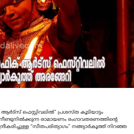
ർട്സ് ഫെസ്റ്റിവലിൽ” പ്രശസ്ത കൂടിയാട്ടം
ീണ്ടുനിൽക്കുന്ന രാമായണം രംഗാവതരണത്തിന്റെ
കരിച്ചുള്ള “സീതപരിത്യാഗം” നങ്ങ്യാർകൂത്ത് നിറഞ്ഞ