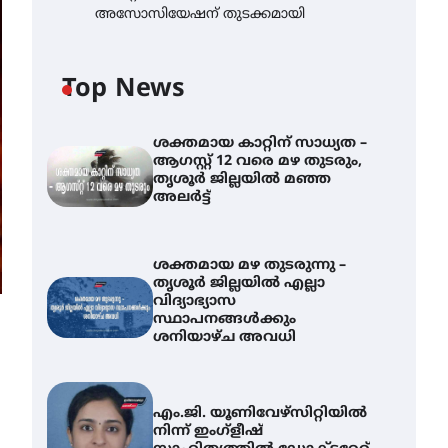
അസോസിയേഷന് തുടക്കമായി
Top News
ശക്തമായ കാറ്റിന് സാധ്യത –
ആഗസ്റ്റ് 12 വരെ മഴ തുടരും,
തൃശൂർ ജില്ലയിൽ മഞ്ഞ
അലർട്ട്
ശക്തമായ മഴ തുടരുന്നു –
തൃശൂർ ജില്ലയിൽ എല്ലാ
വിദ്യാഭ്യാസ
സ്ഥാപനങ്ങൾക്കും
ശനിയാഴ്ച അവധി
എം.ജി. യൂണിവേഴ്‌സിറ്റിയിൽ
നിന്ന് ഇംഗ്ളീഷ്