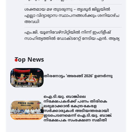
ശക്തമായ മഴ തുടരുന്നു – തൃശൂർ ജില്ലയിൽ
എല്ലാ വിദ്യാഭ്യാസ സ്ഥാപനങ്ങൾക്കും ശനിയാഴ്ച
അവധി
എം.ജി. യൂണിവേഴ്‌സിറ്റിയിൽ നിന്ന് ഇംഗ്ളീഷ്
സാഹിത്യത്തിൽ ഡോക്ടറേറ്റ് നേടിയ എൻ. ആര്യ
Top News
തിരനോട്ടം ‘അരങ്ങ് 2026’ ഉണർന്നു
ഐ.ടി.യു. ബാങ്കിലെ
നിക്ഷേപകർക്ക് പണം തിരികെ
ലഭ്യമാക്കാൻ കേന്ദ്ര-കേരള
സർക്കാരുകൾ അടിയന്തരമായി
ഇടപെടണമെന്ന് ഐ.ടി.യു. ബാങ്ക്
നിക്ഷേപക സംരക്ഷണ സമിതി