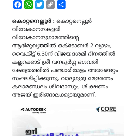
Facebook
WhatsApp
Twitter
Copy
Share
Link
കൊറ്റനെല്ലൂർ :
കൊറ്റനെല്ലൂർ
വിവേകാനന്ദകളരി
വിവേകാനന്ദഗ്രാമത്തിന്റെ
ആഭിമുഖ്യത്തിൽ ഒക്ടോബർ 2 വ്യാഴം,
വൈകീട്ട് 6.30ന് വിജയദശമി ദിനത്തിൽ
കല്ലറക്കാട് ശ്രീ വനദുർഗ്ഗ ഭഗവതി
ക്ഷേത്രത്തിൽ പഞ്ചാരിമേളം അരങ്ങേറ്റം
സംഘടിപ്പിക്കുന്നു. വാദ്യഗുരു മേളരത്നം
കലാമണ്ഡലം ശിവദാസും, ശിക്ഷണം
അജയ് ഇരിങ്ങാലക്കുടയുമാണ്.