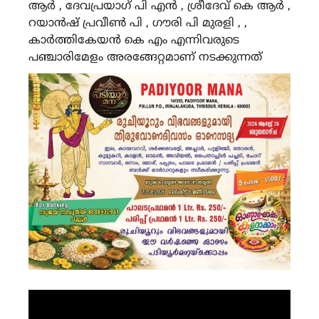
ആർ , ദേവപ്രയാഗ് പി എൻ , ശ്രീദേവ് കെ ആർ ,
റയാൻഷ് പ്രവീൺ പി , ഗൗരി പി മുരളി , ,
കാർത്തികേയൻ കെ എം എന്നിവരുടെ
പഞ്ചാരിമേളം അരങ്ങേറ്റമാണ് നടക്കുന്നത്