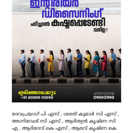
ദേവപ്രയാഗ് പി എസ് , ശരത് കുമാർ സി എസ് ,
അഗ്നിവേശ് സി എസ് , ആദിത്യൻ കൃഷ്ണ സി
എ , ആദിദേവ് കെ എസ് , ആരവ് കൃഷ്ണ കെ