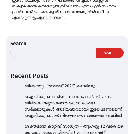
ഇരിങ്ങാലക്കുട : ശാന്തിനികേതൻ പബ്ലിക് സ്കൂളിൽ
സകൂൾ കായികമേളയുടെ ഉദ്ഘാടനം എസ്.എൻ.ഇ.എസ്.
പ്രസിഡണ്ട് കെ.കെ കൃഷ്ണാനന്ദബാബു നിർവഹിച്ചു.
എസ്.എൻ.ഇ.എസ്. വൈസ്…
Search
Search
Recent Posts
തിരനോട്ടം ‘അരങ്ങ് 2026’ ഉണർന്നു
ഐ.ടി.യു. ബാങ്കിലെ നിക്ഷേപകർക്ക് പണം
തിരികെ ലഭ്യമാക്കാൻ കേന്ദ്ര-കേരള
സർക്കാരുകൾ അടിയന്തരമായി ഇടപെടണമെന്ന്
ഐ.ടി.യു. ബാങ്ക് നിക്ഷേപക സംരക്ഷണ സമിതി
ശക്തമായ കാറ്റിന് സാധ്യത – ആഗസ്റ്റ് 12 വരെ മഴ
തുടരും, തൃശൂർ ജില്ലയിൽ മഞ്ഞ അലർട്ട്