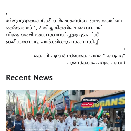
Post
⟵
തിരുവുള്ളക്കാവ് ശ്രീ ധർമ്മശാസ്താ ക്ഷേത്രത്തിലെ
navigation
ഒക്ടോബർ 1, 2 തിയ്യതികളിലെ മഹാനവമി
വിജയദശമിയോടനുബന്ധിച്ചുള്ള ട്രാഫിക്
ക്രമീകരണവും പാർക്കിങ്ങും സംബന്ധിച്ച്
⟶
കെ വി ചന്ദ്രൻ സ്മാരക പ്രഥമ “ചന്ദ്രപ്രഭ”
പുരസ്കാരം പള്ളം ചന്ദ്രന്
Recent News