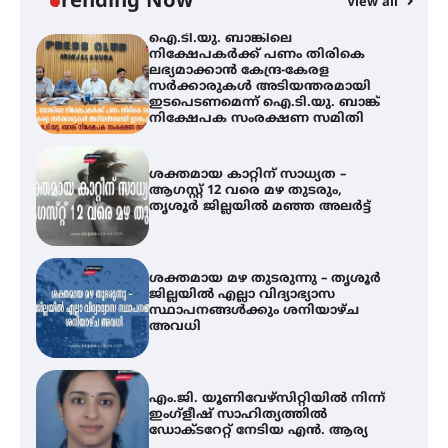
Trending Now
View all
നിക്ഷേപക സംരക്ഷണ സമിതി
ശക്തമായ കാറ്റിന് സാധ്യത –
ആഗസ്റ്റ് 12 വരെ മഴ തുടരും,
തൃശൂർ ജില്ലയിൽ മഞ്ഞ അലർട്ട്
ശക്തമായ മഴ തുടരുന്നു – തൃശൂർ
ജില്ലയിൽ എല്ലാ വിദ്യാഭ്യാസ
സ്ഥാപനങ്ങൾക്കും ശനിയാഴ്ച
അവധി
എം.ജി. യൂണിവേഴ്‌സിറ്റിയിൽ നിന്ന്
ഇംഗ്ളീഷ് സാഹിത്യത്തിൽ
ഡോക്ടറേറ്റ് നേടിയ എൻ. ആര്യ
ട്യുണീഷ്യൻ ചിത്രം ” ദി വോയിസ്
ഓഫ് ഹിന്ദ് റജബ് ” ഇരിങ്ങാലക്കുട
ഫിലിം സൊസൈറ്റി ആഗസ്റ്റ് 7
വെള്ളിയാഴ്ച സ്‌ക്രീൻ ചെയ്യുന്നു