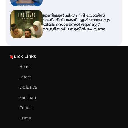
തിരനോട്ടം ‘അരങ്ങ് 2026’ ഉണർന്നു
ഐ.ടി.യു. ബാങ്കിലെ
നിക്ഷേപകർക്ക് പണം തിരികെ
ലഭ്യമാക്കാൻ കേന്ദ്ര-കേരള
Quick Links
സർക്കാരുകൾ അടിയന്തരമായി
ഇടപെടണമെന്ന് ഐ.ടി.യു. ബാങ്ക്
നിക്ഷേപക സംരക്ഷണ സമിതി
Home
Latest
ശക്തമായ കാറ്റിന് സാധ്യത –
ആഗസ്റ്റ് 12 വരെ മഴ തുടരും,
Exclusive
തൃശൂർ ജില്ലയിൽ മഞ്ഞ അലർട്ട്
Sanchari
Contact
ശക്തമായ മഴ തുടരുന്നു – തൃശൂർ
ജില്ലയിൽ എല്ലാ വിദ്യാഭ്യാസ
Crime
സ്ഥാപനങ്ങൾക്കും ശനിയാഴ്ച
അവധി