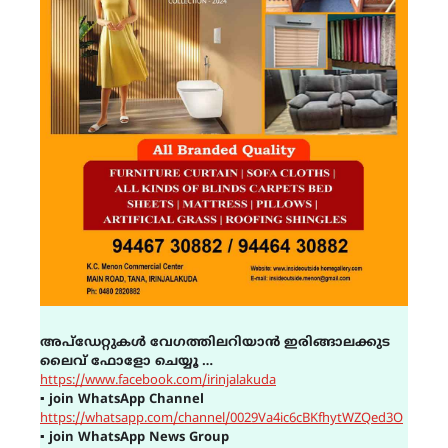
അപ്ഡേറ്റുകൾ വേഗത്തിലറിയാൻ ഇരിങ്ങാലക്കുട
ലൈവ് ഫോളോ ചെയ്യൂ …
https://www.facebook.com/irinjalakuda
▪
join WhatsApp Channel
https://whatsapp.com/channel/0029Va4ic6cBKfhytWZQed3O
▪
join WhatsApp News Group