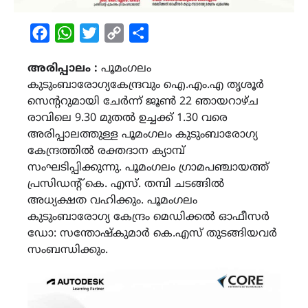
Facebook
WhatsApp
Twitter
Copy
Share
Link
അരിപ്പാലം :
പൂമംഗലം
കുടുംബാരോഗ്യകേന്ദ്രവും ഐ.എം.എ തൃശൂർ
സെൻ്ററുമായി ചേർന്ന് ജൂൺ 22 ഞായറാഴ്ച
രാവിലെ 9.30 മുതൽ ഉച്ചക്ക് 1.30 വരെ
അരിപ്പാലത്തുള്ള പൂമംഗലം കുടുംബാരോഗ്യ
കേന്ദ്രത്തിൽ രക്തദാന ക്യാമ്പ്
സംഘടിപ്പിക്കുന്നു. പൂമംഗലം ഗ്രാമപഞ്ചായത്ത്
പ്രസിഡന്റ് കെ. എസ്. തമ്പി ചടങ്ങിൽ
അധ്യക്ഷത വഹിക്കും. പൂമംഗലം
കുടുംബാരോഗ്യ കേന്ദ്രം മെഡിക്കൽ ഓഫീസർ
ഡോ: സന്തോഷ്‌കുമാർ കെ.എസ് തുടങ്ങിയവർ
സംബന്ധിക്കും.