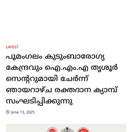
LATEST
പൂമംഗലം കുടുംബാരോഗ്യ
കേന്ദ്രവും ഐ.എം.എ തൃശൂർ
സെൻ്ററുമായി ചേർന്ന്
ഞായറാഴ്ച രക്തദാന ക്യാമ്പ്
സംഘടിപ്പിക്കുന്നു
June 13, 2025