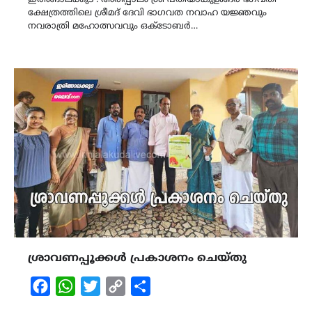
ഇരിങ്ങാലക്കുട : അരിപ്പാലം ശ്രീ പതിയാങ്കുളങ്ങര ഭഗവതി
ക്ഷേത്രത്തിലെ ശ്രീമദ് ദേവി ഭാഗവത നവാഹ യജ്ഞവും
നവരാത്രി മഹോത്സവവും ഒക്ടോബർ…
ശ്രാവണപ്പൂക്കൾ പ്രകാശനം ചെയ്തു
Facebook
WhatsApp
Twitter
Copy
Share
Link