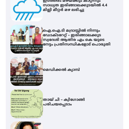
ഐ.ഐ.ടി മദ്രാസ്സിൽ നിന്നും
ഡോക്ടറേറ്റ് – ഇരിങ്ങാലക്കുട
സ്വദേശി ആതിര എം കെ യുടെ
നേട്ടം പ്രതിസന്ധികളോട് പൊരുതി
മെഡിക്കൽ ക്യാമ്പ്
തായ് ചി – ക്വിഗോങ്ങ്
പരിചയപ്പെടാം
തേലപ്പിളളി പാറേമൽ വറീത്
തോമാസ് (69) അന്തരിച്ചു