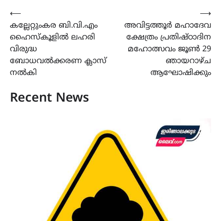
Post
⟵
⟶
കല്ലേറ്റുംകര ബി.വി.എം
അവിട്ടത്തൂർ മഹാദേവ
navigation
ഹൈസ്കൂളിൽ ലഹരി
ക്ഷേത്രം പ്രതിഷ്ഠാദിന
വിരുദ്ധ
മഹോത്സവം ജൂൺ 29
ബോധവൽക്കരണ ക്ലാസ്
ഞായറാഴ്ച
നൽകി
ആഘോഷിക്കും
Recent News