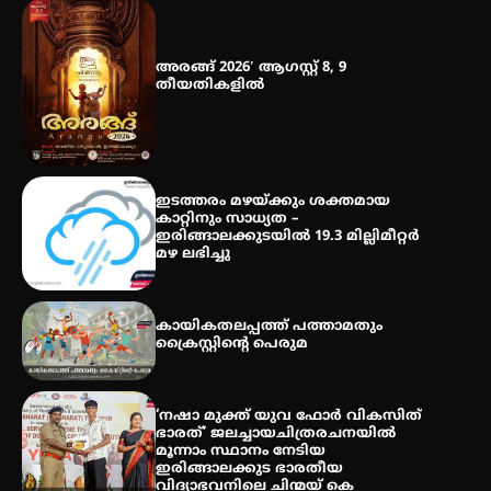
തായ് ചി – ക്വിഗോങ്ങ്
പരിചയപ്പെടാം
അരങ്ങ് 2026′ ആഗസ്റ്റ് 8, 9
തീയതികളിൽ
തേലപ്പിളളി പാറേമൽ വറീത്
തോമാസ് (69) അന്തരിച്ചു
ഇടത്തരം മഴയ്ക്കും ശക്തമായ
കാറ്റിനും സാധ്യത –
ഇരിങ്ങാലക്കുടയിൽ 19.3 മില്ലിമീറ്റർ
മഴ ലഭിച്ചു
കായികതലപ്പത്ത് പത്താമതും
ക്രൈസ്റ്റിന്റെ പെരുമ
‘നഷാ മുക്ത് യുവ ഫോർ വികസിത്
ഭാരത്’ ജലച്ചായചിത്രരചനയിൽ
മൂന്നാം സ്ഥാനം നേടിയ
ഇരിങ്ങാലക്കുട ഭാരതീയ
വിദ്യാഭവനിലെ ചിന്മയ് കെ