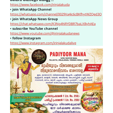
ലൈവ് ഫോളോ ചെയ്യൂ …
https://www.facebook.com/irinjalakuda
▪
join WhatsApp Channel
https://whatsapp.com/channel/0029Va4ic6cBKfhytWZQed3O
▪
join WhatsApp News Group
https://chat.whatsapp.com/K3Ng4NRYDBR7baLXByhAEa
▪
subscribe YouTube channel
https://www.youtube.com/@irinjalakudanews
▪
follow Instagram
https://www.instagram.com/irinjalakudalive