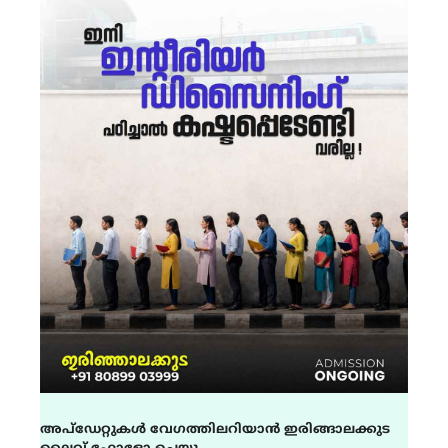
അപ്ഡേറ്റുകൾ വേഗത്തിലറിയാൻ ഇരിങ്ങാലക്കുട