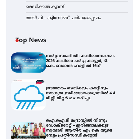
മെഡിക്കൽ ക്യാമ്പ്
തായ് ചി – ക്വിഗോങ്ങ് പരിചയപ്പെടാം
Top News
സർഗ്ഗസാഹിതി- കവിതാസംഗമം
2026 കവിതാ ചർച്ച കാട്ടൂർ, ടി.
കെ. ബാലൻ ഹാളിൽ 16ന്
ഇടത്തരം മഴയ്ക്കും കാറ്റിനും
സാധ്യത ഇരിങ്ങാലക്കുടയിൽ 4.4
മില്ലി മീറ്റർ മഴ ലഭിച്ചു
ഐ.ഐ.ടി മദ്രാസ്സിൽ നിന്നും
ഡോക്ടറേറ്റ് – ഇരിങ്ങാലക്കുട
സ്വദേശി ആതിര എം കെ യുടെ
നേട്ടം പ്രതിസന്ധികളോട്