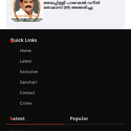
സർഗ്ഗസാഹിതി- കവിതാസംഗമം
2026 കവിതാ ചർച്ച കാട്ടൂർ, ടി. കെ.
ബാലൻ ഹാളിൽ 16ന്
ഇടത്തരം മഴയ്ക്കും കാറ്റിനും
Quick Links
സാധ്യത ഇരിങ്ങാലക്കുടയിൽ 4.4
മില്ലി മീറ്റർ മഴ ലഭിച്ചു
Home
Latest
ഐ.ഐ.ടി മദ്രാസ്സിൽ നിന്നും
Exclusive
ഡോക്ടറേറ്റ് – ഇരിങ്ങാലക്കുട
സ്വദേശി ആതിര എം കെ യുടെ
Sanchari
നേട്ടം പ്രതിസന്ധികളോട് പൊരുതി
Contact
Crime
മെഡിക്കൽ ക്യാമ്പ്
Latest
Popular