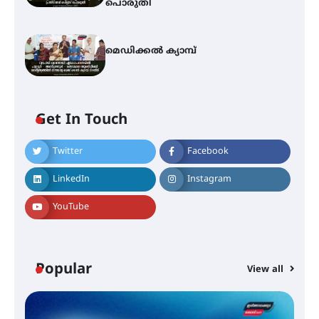
പൊരുതി
മെഡിക്കൽ ക്യാമ്പ്
ഇടത്തരം മഴയ്ക്കും കാറ്റിനും
സാധ്യത ഇരിങ്ങാലക്കുടയിൽ 4.4
മില്ലി മീറ്റർ മഴ ലഭിച്ചു
Get In Touch
Twitter
Facebook
ഐ.ഐ.ടി മദ്രാസ്സിൽ നിന്നും
ഡോക്ടറേറ്റ് – ഇരിങ്ങാലക്കുട
LinkedIn
Instagram
സ്വദേശി ആതിര എം കെ യുടെ
നേട്ടം പ്രതിസന്ധികളോട് പൊരുതി
YouTube
മെഡിക്കൽ ക്യാമ്പ്
Popular
View all