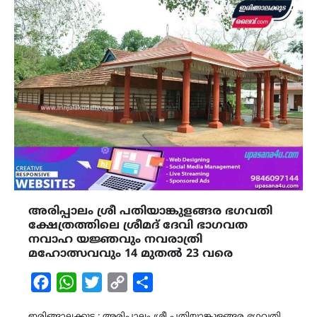
അരിപ്പാലം ശ്രീ പതിയാങ്കുളങ്ങര ഭഗവതി
ക്ഷേത്രത്തിലെ ശ്രീമദ് ദേവി ഭാഗവത
നവാഹ യജ്ഞവും നവരാത്രി
മഹോത്സവവും 14 മുതൽ 23 വരെ
Facebook
WhatsApp
Twitter
Copy
Share
Link