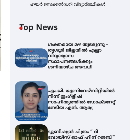
ഹയർ സെക്കൻഡറി വിദ്യാർത്ഥികൾ
Top News
ശക്തമായ മഴ തുടരുന്നു –
തൃശൂർ ജില്ലയിൽ എല്ലാ
വിദ്യാഭ്യാസ
സ്ഥാപനങ്ങൾക്കും
ശനിയാഴ്ച അവധി
എം.ജി. യൂണിവേഴ്‌സിറ്റിയിൽ
നിന്ന് ഇംഗ്ളീഷ്
സാഹിത്യത്തിൽ ഡോക്ടറേറ്റ്
നേടിയ എൻ. ആര്യ
ട്യുണീഷ്യൻ ചിത്രം ” ദി
വോയിസ് ഓഫ് ഹിന്ദ് റജബ് ”