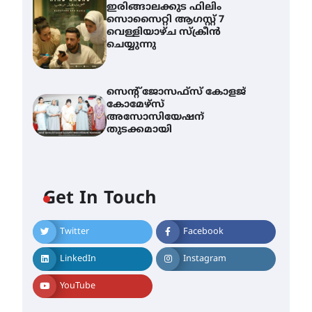
ഇരിങ്ങാലക്കുട ഫിലിം
സൊസൈറ്റി ആഗസ്റ്റ് 7
വെള്ളിയാഴ്ച സ്‌ക്രീൻ
ചെയ്യുന്നു
സെന്റ് ജോസഫ്സ് കോളജ്
കോമേഴ്‌സ്
അസോസിയേഷന്
തുടക്കമായി
എം.ജി. യൂണിവേഴ്‌സിറ്റിയിൽ
നിന്ന് ഇംഗ്ളീഷ്
സാഹിത്യത്തിൽ ഡോക്ടറേറ്റ്
Get In Touch
നേടിയ എൻ. ആര്യ
August 7, 2026
Twitter
Facebook
ട്യുണീഷ്യൻ ചിത്രം ” ദി
വോയിസ് ഓഫ് ഹിന്ദ് റജബ് ”
ഇരിങ്ങാലക്കുട ഫിലിം
LinkedIn
Instagram
സൊസൈറ്റി ആഗസ്റ്റ് 7
വെള്ളിയാഴ്ച സ്‌ക്രീൻ
YouTube
ചെയ്യുന്നു