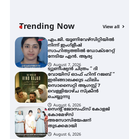
എം.ജി. യൂണിവേഴ്‌സിറ്റിയിൽ
നിന്ന് ഇംഗ്ളീഷ്
സാഹിത്യത്തിൽ ഡോക്ടറേറ്റ്
നേടിയ എൻ. ആര്യ
Trending Now
View all
AWA
August 7, 2026
എം
ട്യുണീഷ്യൻ ചിത്രം ” ദി
വോയിസ് ഓഫ് ഹിന്ദ് റജബ് ”
നി
ഇരിങ്ങാലക്കുട ഫിലിം
സാ
സൊസൈറ്റി ആഗസ്റ്റ് 7
ന
വെള്ളിയാഴ്ച സ്‌ക്രീൻ
ചെയ്യുന്നു
A
August 6, 2026
സെന്റ് ജോസഫ്സ് കോളജ്
കോമേഴ്‌സ്
അസോസിയേഷന്
തുടക്കമായി
August 6, 2026
കോമേഴ്സ്
എക്സ്പോയുമായി എസ്
എൻ ഹയർ സെക്കൻഡറി
വിദ്യാർത്ഥികൾ
August 6, 2026