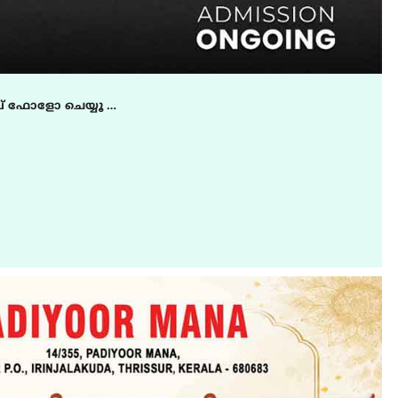
് ഫോളോ ചെയ്യൂ …