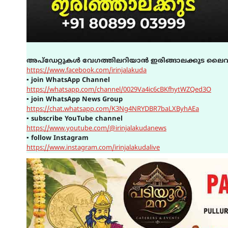
അപ്ഡേറ്റുകൾ വേഗത്തിലറിയാൻ ഇരിങ്ങാലക്കുട ലൈവ
https://www.facebook.com/irinjalakuda
▪
join WhatsApp Channel
https://whatsapp.com/channel/0029Va4ic6cBKfhytWZQed3O
▪
join WhatsApp News Group
https://chat.whatsapp.com/K3Ng4NRYDBR7baLXByhAEa
▪
subscribe YouTube channel
https://www.youtube.com/@irinjalakudanews
▪
follow Instagram
https://www.instagram.com/irinjalakudalive