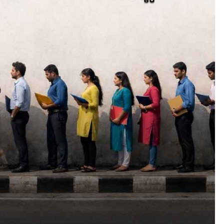
CAMPUS
LATEST
സെന്റ് ജോസഫ്സ് കോളജ്
കോമേഴ്‌സ് അസോസിയേഷ
തുടക്കമായി
August 6, 2026