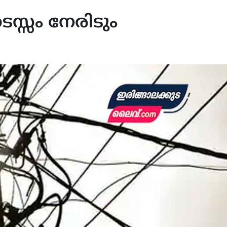
സ്സം നേരിടും