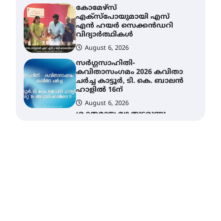
സർഗ്ഗസാഹിതി-
കവിതാസംഗമം 2026 കവിതാ
ചർച്ച കാട്ടൂർ, ടി. കെ. ബാലൻ
ഹാളിൽ 16ന്
August 6, 2026
ശക്തമായ മഴ തുടരുന്നു –
തൃശൂർ ജില്ലയിൽ എല്ലാ
വിദ്യാഭ്യാസ
സ്ഥാപനങ്ങൾക്കും
ശനിയാഴ്ച അവധി
August 7, 2026
എം.ജി. യൂണിവേഴ്‌സിറ്റിയിൽ
നിന്ന് ഇംഗ്ളീഷ്
സാഹിത്യത്തിൽ ഡോക്ടറേറ്റ്
നേടിയ എൻ. ആര്യ
August 7, 2026
ട്യുണീഷ്യൻ ചിത്രം ” ദി
വോയിസ് ഓഫ് ഹിന്ദ് റജബ് ”
ഇരിങ്ങാലക്കുട ഫിലിം
സൊസൈറ്റി ആഗസ്റ്റ് 7
വെള്ളിയാഴ്ച സ്‌ക്രീൻ
ചെയ്യുന്നു