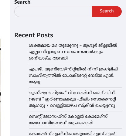
Search
Search
Recent Posts
ശക്തമായ മഴ തുടരുന്നു – തൃശൂർ ജില്ലയിൽ
എല്ലാ വിദ്യാഭ്യാസ സ്ഥാപനങ്ങൾക്കും
ശനിയാഴ്ച അവധി
എം.ജി. യൂണിവേഴ്‌സിറ്റിയിൽ നിന്ന് ഇംഗ്ളീഷ്
സാഹിത്യത്തിൽ ഡോക്ടറേറ്റ് നേടിയ എൻ.
ആര്യ
ട്യുണീഷ്യൻ ചിത്രം ” ദി വോയിസ് ഓഫ് ഹിന്ദ്
റജബ് ” ഇരിങ്ങാലക്കുട ഫിലിം സൊസൈറ്റി
ആഗസ്റ്റ് 7 വെള്ളിയാഴ്ച സ്‌ക്രീൻ ചെയ്യുന്നു
സെന്റ് ജോസഫ്സ് കോളജ് കോമേഴ്‌സ്
അസോസിയേഷന് തുടക്കമായി
കോമേഴ്സ് എക്സ്പോയുമായി എസ് എൻ