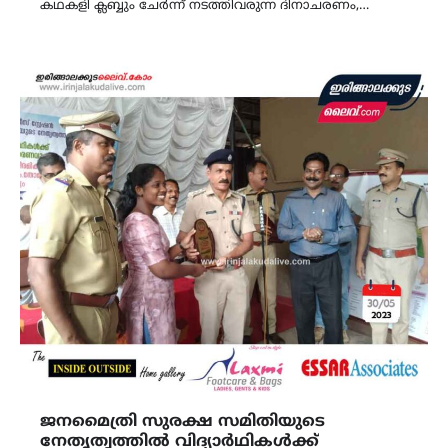
കഥകളി ക്ലബ്ബും ചേർന്ന് നടത്തിവരുന്ന ദിനാചരണം,…
ജനമൈത്രി സുരക്ഷ സമിതിയുടെ
നേതൃത്വത്തിൽ വിദ്യാർഥികൾക്ക്