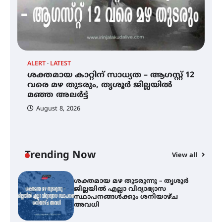
കോമേഴ്സ് എക്സ്പോയുമായി
എസ് എൻ ഹയർ സെക്കൻഡറി
വിദ്യാർത്ഥികൾ
ALERT
LATEST
AL
ശക്തമായ കാറ്റിന് സാധ്യത – ആഗസ്റ്റ് 12
ശക്തമായ കാറ്റിന് സാധ്യത –
ശ
ആഗസ്റ്റ് 12 വരെ മഴ തുടരും,
വരെ മഴ തുടരും, തൃശൂർ ജില്ലയിൽ
ജ
തൃശൂർ ജില്ലയിൽ മഞ്ഞ അലർട്ട്
മഞ്ഞ അലർട്ട്
സ
August 8, 2026
ശക്തമായ മഴ തുടരുന്നു – തൃശൂർ
ജില്ലയിൽ എല്ലാ വിദ്യാഭ്യാസ
സ്ഥാപനങ്ങൾക്കും ശനിയാഴ്ച
അവധി
Trending Now
View all
എം.ജി. യൂണിവേഴ്‌സിറ്റിയിൽ നിന്ന്
ഇംഗ്ളീഷ് സാഹിത്യത്തിൽ
ഡോക്ടറേറ്റ് നേടിയ എൻ. ആര്യ