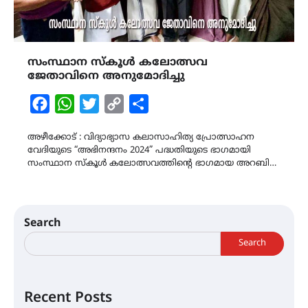
സംസ്ഥാന സ്കൂൾ കലോത്സവ
ജേതാവിനെ അനുമോദിച്ചു
Facebook
WhatsApp
Twitter
Copy
Share
Link
അഴീക്കോട് : വിദ്യാഭ്യാസ കലാസാഹിത്യ പ്രോത്സാഹന
വേദിയുടെ “അഭിനന്ദനം 2024” പദ്ധതിയുടെ ഭാഗമായി
സംസ്ഥാന സ്കൂൾ കലോത്സവത്തിന്റെ ഭാഗമായ അറബി…
Search
Search
Recent Posts