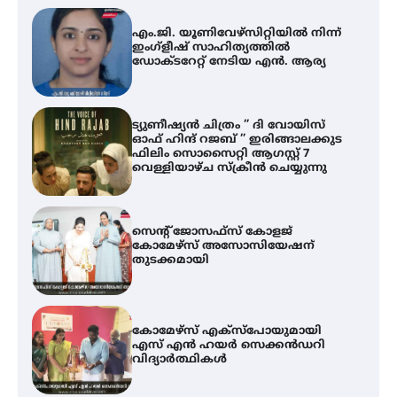
ട്യുണീഷ്യൻ ചിത്രം ” ദി വോയിസ്
ഓഫ് ഹിന്ദ് റജബ് ” ഇരിങ്ങാലക്കുട
ഫിലിം സൊസൈറ്റി ആഗസ്റ്റ് 7
വെള്ളിയാഴ്ച സ്‌ക്രീൻ ചെയ്യുന്നു
സെന്റ് ജോസഫ്സ് കോളജ്
കോമേഴ്‌സ് അസോസിയേഷന്
തുടക്കമായി
കോമേഴ്സ് എക്സ്പോയുമായി
എസ് എൻ ഹയർ സെക്കൻഡറി
വിദ്യാർത്ഥികൾ
ശക്തമായ കാറ്റിന് സാധ്യത –
ആഗസ്റ്റ് 12 വരെ മഴ തുടരും,
തൃശൂർ ജില്ലയിൽ മഞ്ഞ അലർട്ട്