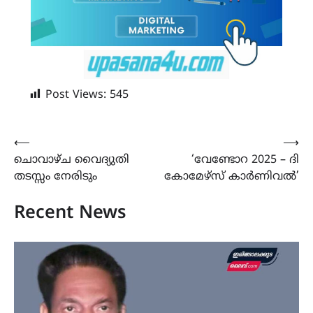
Post Views:
545
Post
⟵
⟶
ചൊവാഴ്ച വൈദ്യുതി
‘വേണ്ടോറ 2025 – ദി
navigation
തടസ്സം നേരിടും
കോമേഴ്‌സ് കാർണിവൽ’
Recent News