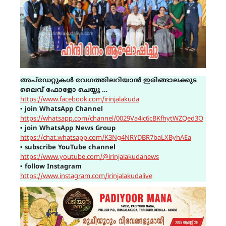
അപ്ഡേറ്റുകൾ വേഗത്തിലറിയാൻ ഇരിങ്ങാലക്കുട
ലൈവ് ഫോളോ ചെയ്യൂ …
https://www.facebook.com/irinjalakuda
▪
join WhatsApp Channel
https://whatsapp.com/channel/0029Va4ic6cBKfhytWZQed3O
▪
join WhatsApp News Group
https://chat.whatsapp.com/K3Ng4NRYDBR7baLXByhAEa
▪
subscribe YouTube channel
https://www.youtube.com/@irinjalakudanews
▪
follow Instagram
https://www.instagram.com/irinjalakudalive