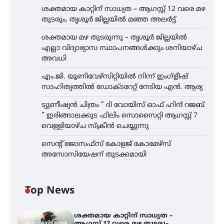
ശക്തമായ കാറ്റിന് സാധ്യത – ആഗസ്റ്റ് 12 വരെ മഴ
തുടരും, തൃശൂർ ജില്ലയിൽ മഞ്ഞ അലർട്ട്
ശക്തമായ മഴ തുടരുന്നു – തൃശൂർ ജില്ലയിൽ
എല്ലാ വിദ്യാഭ്യാസ സ്ഥാപനങ്ങൾക്കും ശനിയാഴ്ച
അവധി
എം.ജി. യൂണിവേഴ്‌സിറ്റിയിൽ നിന്ന് ഇംഗ്ളീഷ്
സാഹിത്യത്തിൽ ഡോക്ടറേറ്റ് നേടിയ എൻ. ആര്യ
ട്യുണീഷ്യൻ ചിത്രം ” ദി വോയിസ് ഓഫ് ഹിന്ദ് റജബ്
” ഇരിങ്ങാലക്കുട ഫിലിം സൊസൈറ്റി ആഗസ്റ്റ് 7
വെള്ളിയാഴ്ച സ്‌ക്രീൻ ചെയ്യുന്നു
സെന്റ് ജോസഫ്സ് കോളജ് കോമേഴ്‌സ്
അസോസിയേഷന് തുടക്കമായി
Top News
ശക്തമായ കാറ്റിന് സാധ്യത –
ആഗസ്റ്റ് 12 വരെ മഴ തുടരും,