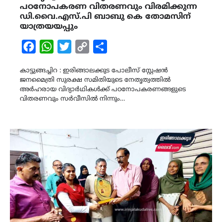
പഠനോപകരണ വിതരണവും വിരമിക്കുന്ന
ഡി.വൈ.എസ്.പി ബാബു കെ തോമസിന്
യാത്രയയപ്പും
Facebook
WhatsApp
Twitter
Copy
Share
Link
കാട്ടുങ്ങച്ചിറ : ഇരിങ്ങാലക്കുട പോലീസ് സ്റ്റേഷൻ
ജനമൈത്രി സുരക്ഷ സമിതിയുടെ നേതൃത്വത്തിൽ
അർഹരായ വിദ്യാർഥികൾക്ക് പഠനോപകരണങ്ങളുടെ
വിതരണവും സർവീസിൽ നിന്നും…