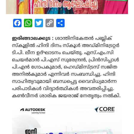
Facebook
WhatsApp
Twitter
Copy
Share
Link
ഇരിങ്ങാലക്കുട :
ശാന്തിനികേതൻ പബ്ലിക്
സ്കൂളിൽ ഹിന്ദി ദിനം സ്കൂൾ അഡ്മിനിട്രേറ്റർ
ടി.പി. ലീന ഉദ്ഘാടനം ചെയ്തു. എസ്.എം.സി
ചെയർമാൻ പി.എസ് സുരേന്ദ്രൻ, പ്രിൻസിപ്പാൾ
പി.എൻ ഗോപകുമാർ, ഹെഡ്മിസ്ട്രസ് സജിത
അനിൽകുമാർ എന്നിവർ സംബന്ധിച്ചു. ഹിന്ദി
സാഹിത്യവുമായി ബന്ധപ്പെട്ട വൈവിധ്യമാർന്ന
പരിപാടികൾ വിദ്യാർത്ഥികൾ അവതരിപ്പിച്ചു.
കൺവീനർ ശാരിക ജയരാജ് നേതൃത്വം നൽകി.