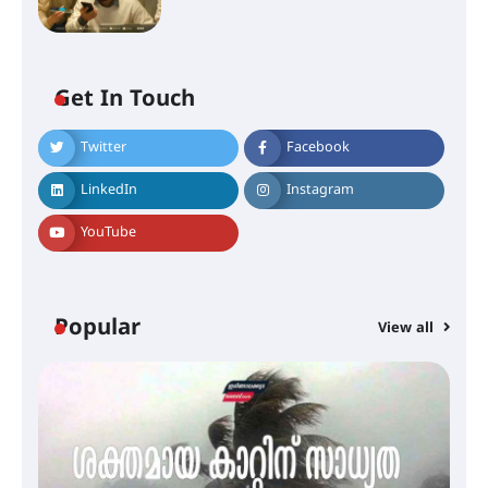
ശക്തമായ മഴ തുടരുന്നു – തൃശൂർ
ജില്ലയിൽ എല്ലാ വിദ്യാഭ്യാസ
സ്ഥാപനങ്ങൾക്കും ശനിയാഴ്ച
അവധി
Get In Touch
Twitter
Facebook
എം.ജി. യൂണിവേഴ്‌സിറ്റിയിൽ നിന്ന്
ഇംഗ്ളീഷ് സാഹിത്യത്തിൽ
LinkedIn
Instagram
ഡോക്ടറേറ്റ് നേടിയ എൻ. ആര്യ
YouTube
ട്യുണീഷ്യൻ ചിത്രം ” ദി വോയിസ്
ഓഫ് ഹിന്ദ് റജബ് ” ഇരിങ്ങാലക്കുട
ഫിലിം സൊസൈറ്റി ആഗസ്റ്റ് 7
Popular
View all
വെള്ളിയാഴ്ച സ്‌ക്രീൻ ചെയ്യുന്നു
സെന്റ് ജോസഫ്സ് കോളജ്
കോമേഴ്‌സ് അസോസിയേഷന്
തുടക്കമായി