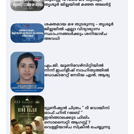
തൃശൂർ ജില്ലയിൽ മഞ്ഞ അലർട്ട്
ശക്തമായ മഴ തുടരുന്നു – തൃശൂർ
ജില്ലയിൽ എല്ലാ വിദ്യാഭ്യാസ
സ്ഥാപനങ്ങൾക്കും ശനിയാഴ്ച
അവധി
എം.ജി. യൂണിവേഴ്‌സിറ്റിയിൽ
നിന്ന് ഇംഗ്ളീഷ് സാഹിത്യത്തിൽ
ഡോക്ടറേറ്റ് നേടിയ എൻ. ആര്യ
ട്യുണീഷ്യൻ ചിത്രം ” ദി വോയിസ്
ഓഫ് ഹിന്ദ് റജബ് ”
ഇരിങ്ങാലക്കുട ഫിലിം
സൊസൈറ്റി ആഗസ്റ്റ് 7
വെള്ളിയാഴ്ച സ്‌ക്രീൻ ചെയ്യുന്നു