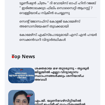
ട്യുണീഷ്യൻ ചിത്രം ” ദി വോയിസ് ഓഫ് ഹിന്ദ് റജബ്
” ഇരിങ്ങാലക്കുട ഫിലിം സൊസൈറ്റി ആഗസ്റ്റ് 7
വെള്ളിയാഴ്ച സ്‌ക്രീൻ ചെയ്യുന്നു
സെന്റ് ജോസഫ്സ് കോളജ് കോമേഴ്‌സ്
അസോസിയേഷന് തുടക്കമായി
കോമേഴ്സ് എക്സ്പോയുമായി എസ് എൻ ഹയർ
സെക്കൻഡറി വിദ്യാർത്ഥികൾ
Top News
ശക്തമായ മഴ തുടരുന്നു – തൃശൂർ
ജില്ലയിൽ എല്ലാ വിദ്യാഭ്യാസ
സ്ഥാപനങ്ങൾക്കും ശനിയാഴ്ച
അവധി
എം.ജി. യൂണിവേഴ്‌സിറ്റിയിൽ
നിന്ന് ഇംഗ്ളീഷ് സാഹിത്യത്തിൽ