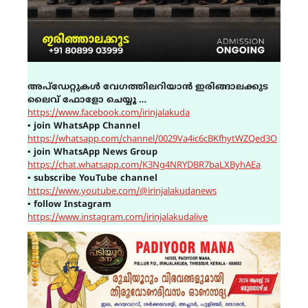
അപ്ഡേറ്റുകൾ വേഗത്തിലറിയാൻ ഇരിങ്ങാലക്കുട
ലൈവ് ഫോളോ ചെയ്യൂ …
https://www.facebook.com/irinjalakuda
▪
join WhatsApp Channel
https://whatsapp.com/channel/0029Va4ic6cBKfhytWZQed3O
▪
join WhatsApp News Group
https://chat.whatsapp.com/K3Ng4NRYDBR7baLXByhAEa
▪
subscribe YouTube channel
https://www.youtube.com/@irinjalakudanews
▪
follow Instagram
https://www.instagram.com/irinjalakudalive