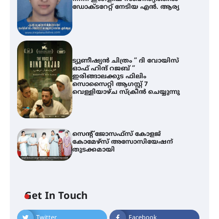
ഡോക്ടറേറ്റ് നേടിയ എൻ. ആര്യ
ട്യുണീഷ്യൻ ചിത്രം ” ദി വോയിസ്
ഓഫ് ഹിന്ദ് റജബ് ”
ഇരിങ്ങാലക്കുട ഫിലിം
സൊസൈറ്റി ആഗസ്റ്റ് 7
വെള്ളിയാഴ്ച സ്‌ക്രീൻ ചെയ്യുന്നു
സെന്റ് ജോസഫ്സ് കോളജ്
കോമേഴ്‌സ് അസോസിയേഷന്
തുടക്കമായി
Get In Touch
Twitter
Facebook