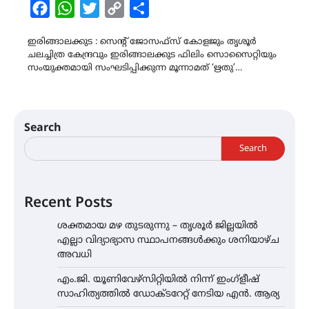
Facebook
WhatsApp
Twitter
Copy
Share
Link
ഇരിങ്ങാലക്കുട : സെൻ്റ് ജോസഫ്‌സ് കോളജും തൃശൂർ
ചലച്ചിത്ര കേന്ദ്രവും ഇരിങ്ങാലക്കുട ഫിലിം സൊസൈറ്റിയും
സംയുക്തമായി സംഘടിപ്പിക്കുന്ന മൂന്നാമത് ‘ഋതു’…
Search
Search
Recent Posts
ശക്തമായ മഴ തുടരുന്നു – തൃശൂർ ജില്ലയിൽ
എല്ലാ വിദ്യാഭ്യാസ സ്ഥാപനങ്ങൾക്കും ശനിയാഴ്ച
അവധി
എം.ജി. യൂണിവേഴ്‌സിറ്റിയിൽ നിന്ന് ഇംഗ്ളീഷ്
സാഹിത്യത്തിൽ ഡോക്ടറേറ്റ് നേടിയ എൻ. ആര്യ