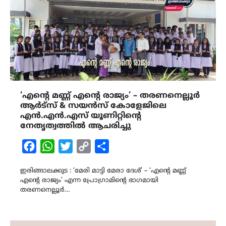
‘എന്‍റെ മണ്ണ് എന്‍റെ രാജ്യം’ – തരണനെല്ലൂർ
ആർട്സ് & സയൻസ് കോളേജിലെ
എൻ.എൻ.എസ് യൂണിറ്റിന്‍റെ
നേതൃത്വത്തിൽ ആചരിച്ചു
Facebook
WhatsApp
Twitter
Copy
Share
Link
ഇരിങ്ങാലക്കുട : ‘മേരി മാട്ടി മേരാ ദേശ്’ – ‘എന്‍റെ മണ്ണ്
എന്റെ രാജ്യം’ എന്ന പ്രോഗ്രാമിന്‍റെ ഭാഗമായി
തരണനെല്ലൂർ…