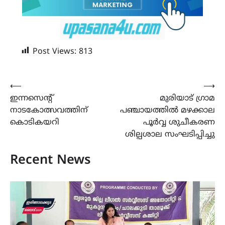
Post Views:
813
Post
⟵
⟶
ഇന്നസെൻ്റ്
മുരിയാട് ഗ്രാമ
navigation
നാടകോത്സവത്തിന്
പഞ്ചായത്തിൽ മഴക്കാല
കൊടികയറി
പൂർവ്വ ശുചീകരണ
ശില്പശാല സംഘടിപ്പിച്ചു
Recent News