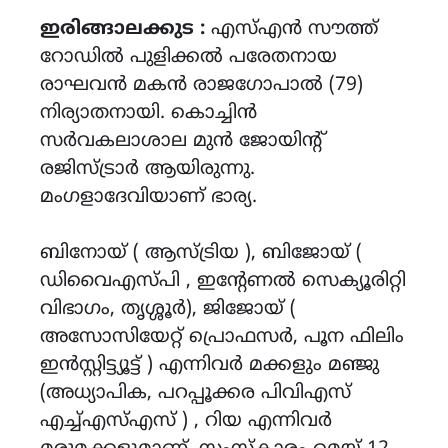
Link
ഇരിങ്ങാലക്കുട :
എസ്എൻ സൗത്ത്
റോഡിൽ പുളിക്കൽ പരേതനായ
രാഘവൻ മകൻ രാജഗോപാൽ (79)
നിര്യാതനായി. കൊച്ചിൻ
സർവകലാശാല മുൻ ജോയിൻ്റ്
രജിസ്ട്രാർ ആയിരുന്നു.
മംഗളാദേവിയാണ് ഭാര്യ.
ബിനോയ് ( ആസ്ട്രിയ ), ബിജോയ് (
ഡിവൈഎസ്പി , ഇൻ്റേണൽ സെക്യൂരിറ്റി
വിഭാഗം, തൃശ്ശൂർ), ജിജോയ് (
അസോസിയേറ്റ് പ്രൊഫസർ, പൂന ഫിലിം
ഇൻസ്റ്റിട്ട്യൂട്ട് ) എന്നിവർ മക്കളും മഞ്ജു
(അധ്യാപിക, പറപ്പൂക്കര പിവിഎസ്
എച്ച്എസ്എസ് ) , റിയ എന്നിവർ