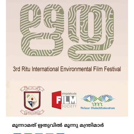
മൂന്നാമത് ഋതുവിൽ മൂന്നു മന്ത്രിമാർ