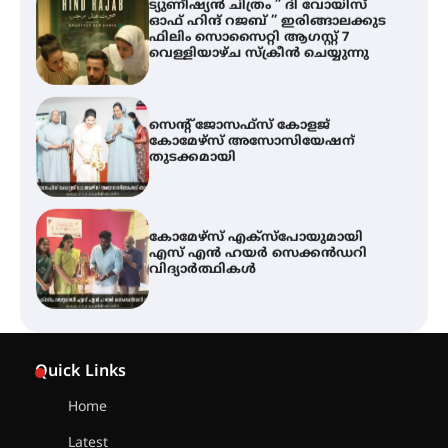
ട്യുണീഷ്യൻ ചിത്രം ” ദി വോയിസ്
ഓഫ് ഹിന്ദ് റജബ് ” ഇരിങ്ങാലക്കുട
ഫിലിം സൊസൈറ്റി ആഗസ്റ്റ് 7
വെള്ളിയാഴ്ച സ്‌ക്രീൻ ചെയ്യുന്നു
സെന്റ് ജോസഫ്സ് കോളജ്
കോമേഴ്‌സ് അസോസിയേഷന്
തുടക്കമായി
കോമേഴ്സ് എക്സ്പോയുമായി
എസ് എൻ ഹയർ സെക്കൻഡറി
വിദ്യാർത്ഥികൾ
സർഗ്ഗസാഹിതി- കവിതാസംഗമം
2026 കവിതാ ചർച്ച കാട്ടൂർ, ടി. കെ.
Quick Links
ബാലൻ ഹാളിൽ 16ന്
Home
Latest