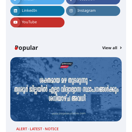
LinkedIn
Instagram
YouTube
എം.ജി. യൂണിവേഴ്‌സിറ്റിയിൽ നിന്ന്
ഇംഗ്ളീഷ് സാഹിത്യത്തിൽ
ഡോക്ടറേറ്റ് നേടിയ എൻ. ആര്യ
Popular
View all
ട്യുണീഷ്യൻ ചിത്രം ” ദി വോയിസ്
ഓഫ് ഹിന്ദ് റജബ് ” ഇരിങ്ങാലക്കുട
ഫിലിം സൊസൈറ്റി ആഗസ്റ്റ് 7
വെള്ളിയാഴ്ച സ്‌ക്രീൻ ചെയ്യുന്നു
സെന്റ് ജോസഫ്സ് കോളജ്
കോമേഴ്‌സ് അസോസിയേഷന്
തുടക്കമായി
ALERT
LATEST
NOTICE