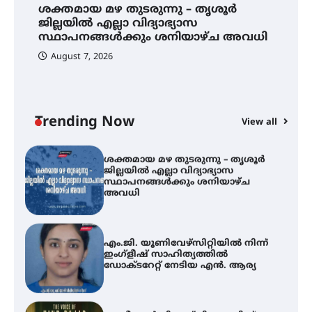
്
ശക്തമായ മഴ തുടരുന്നു – തൃശൂർ
കോമേഴ്സ് എക്സ്പോയുമായി
എസ് എൻ ഹയർ സെക്കൻഡറി
ജില്ലയിൽ എല്ലാ വിദ്യാഭ്യാസ
വിദ്യാർത്ഥികൾ
സ്ഥാപനങ്ങൾക്കും ശനിയാഴ്ച അവധി
August 7, 2026
സർഗ്ഗസാഹിതി- കവിതാസംഗമം
2026 കവിതാ ചർച്ച കാട്ടൂർ, ടി. കെ.
ബാലൻ ഹാളിൽ 16ന്
Trending Now
View all
ശക്തമായ മഴ തുടരുന്നു – തൃശൂർ
A
ജില്ലയിൽ എല്ലാ വിദ്യാഭ്യാസ
എ
സ്ഥാപനങ്ങൾക്കും ശനിയാഴ്ച
ഇ
അവധി
ന
എം.ജി. യൂണിവേഴ്‌സിറ്റിയിൽ നിന്ന്
ഇംഗ്ളീഷ് സാഹിത്യത്തിൽ
ഡോക്ടറേറ്റ് നേടിയ എൻ. ആര്യ