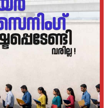
LATEST
LITERATURE
സർഗ്ഗസാഹിതി-
കവിതാസംഗമം 2026 കവിത
ചർച്ച കാട്ടൂർ, ടി. കെ. ബാല
ഹാളിൽ 16ന്
August 6, 2026