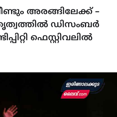
ീണ്ടും അരങ്ങിലേക്ക് –
ത്വത്തില്‍ ഡിസംബർ
പിറ്റി ഫെസ്റ്റിവലിൽ