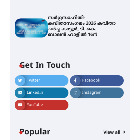
സർഗ്ഗസാഹിതി-
കവിതാസംഗമം 2026 കവിതാ
ചർച്ച കാട്ടൂർ, ടി. കെ.
ബാലൻ ഹാളിൽ 16ന്
Get In Touch
Twitter
Facebook
LinkedIn
Instagram
YouTube
Popular
View all