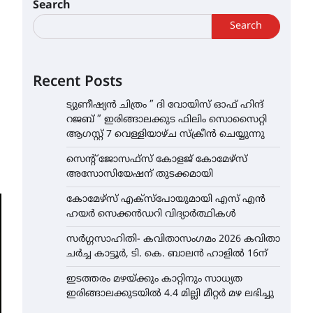
Search
Search
Recent Posts
ട്യുണീഷ്യൻ ചിത്രം ” ദി വോയിസ് ഓഫ് ഹിന്ദ്
റജബ് ” ഇരിങ്ങാലക്കുട ഫിലിം സൊസൈറ്റി
ആഗസ്റ്റ് 7 വെള്ളിയാഴ്ച സ്‌ക്രീൻ ചെയ്യുന്നു
സെന്റ് ജോസഫ്സ് കോളജ് കോമേഴ്‌സ്
അസോസിയേഷന് തുടക്കമായി
കോമേഴ്സ് എക്സ്പോയുമായി എസ് എൻ
ഹയർ സെക്കൻഡറി വിദ്യാർത്ഥികൾ
സർഗ്ഗസാഹിതി- കവിതാസംഗമം 2026 കവിതാ
ചർച്ച കാട്ടൂർ, ടി. കെ. ബാലൻ ഹാളിൽ 16ന്
ഇടത്തരം മഴയ്ക്കും കാറ്റിനും സാധ്യത
ഇരിങ്ങാലക്കുടയിൽ 4.4 മില്ലി മീറ്റർ മഴ ലഭിച്ചു