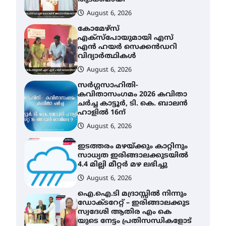
വിദ്യാർത്ഥികൾ
August 6, 2026
സർഗ്ഗസാഹിതി-
കവിതാസംഗമം 2026 കവിതാ
ചർച്ച കാട്ടൂർ, ടി. കെ. ബാലൻ
ഹാളിൽ 16ന്
August 6, 2026
ഇടത്തരം മഴയ്ക്കും കാറ്റിനും
സാധ്യത ഇരിങ്ങാലക്കുടയിൽ
4.4 മില്ലി മീറ്റർ മഴ ലഭിച്ചു
August 6, 2026
ഐ.ഐ.ടി മദ്രാസ്സിൽ നിന്നും
ഡോക്ടറേറ്റ് – ഇരിങ്ങാലക്കുട
സ്വദേശി ആതിര എം കെ
യുടെ നേട്ടം പ്രതിസന്ധികളോട്
പൊരുതി
August 5, 2026
ട്യുണീഷ്യൻ ചിത്രം ” ദി
വോയിസ് ഓഫ് ഹിന്ദ് റജബ് ”
ഇരിങ്ങാലക്കുട ഫിലിം
സൊസൈറ്റി ആഗസ്റ്റ് 7