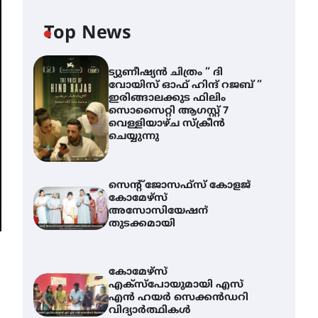
Top News
ട്യുണീഷ്യൻ ചിത്രം ” ദി
വോയിസ് ഓഫ് ഹിന്ദ് റജബ് ”
ഇരിങ്ങാലക്കുട ഫിലിം
സൊസൈറ്റി ആഗസ്റ്റ് 7
വെള്ളിയാഴ്ച സ്‌ക്രീൻ
ചെയ്യുന്നു
സെന്റ് ജോസഫ്സ് കോളജ്
കോമേഴ്‌സ്
അസോസിയേഷന്
തുടക്കമായി
കോമേഴ്സ്
എക്സ്പോയുമായി എസ്
എൻ ഹയർ സെക്കൻഡറി
വിദ്യാർത്ഥികൾ