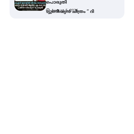
വെള്ളിയാഴ്ച സ്‌ക്രീൻ
ചെയ്യുന്നു
August 6, 2026
സെന്റ് ജോസഫ്സ് കോളജ്
കോമേഴ്‌സ്
അസോസിയേഷന്
തുടക്കമായി
August 6, 2026
കോമേഴ്സ്
എക്സ്പോയുമായി എസ്
എൻ ഹയർ സെക്കൻഡറി
വിദ്യാർത്ഥികൾ
August 6, 2026
സർഗ്ഗസാഹിതി-
കവിതാസംഗമം 2026 കവിതാ
ചർച്ച കാട്ടൂർ, ടി. കെ. ബാലൻ
ഹാളിൽ 16ന്
August 6, 2026
ഇടത്തരം മഴയ്ക്കും കാറ്റിനും
സാധ്യത ഇരിങ്ങാലക്കുടയിൽ
4.4 മില്ലി മീറ്റർ മഴ ലഭിച്ചു