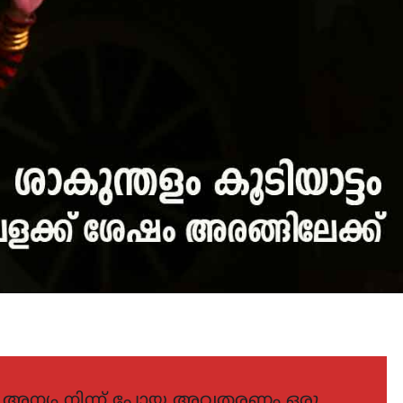
ൽ അന്യം നിന്ന് പോയ അവതരണം ഒരു