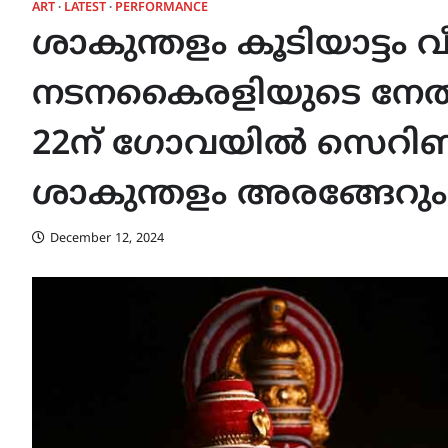
ART
LATEST
PERFORMANCE
ശാകുന്തളം കൂടിയാട്ടം വ
നടനകൈരളിയുടെ നേതൃ
22ന് ഗോവയിൽ സെറിണ്ടിപ്
ശാകുന്തളം അരങ്ങേറും
December 12, 2024