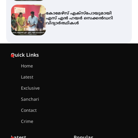
ശക്തമായ കാറ്റിന് സാധ്യത –
ആഗസ്റ്റ് 12 വരെ മഴ തുടരും,
തൃശൂർ ജില്ലയിൽ മഞ്ഞ അലർട്ട്
ശക്തമായ മഴ തുടരുന്നു – തൃശൂർ
ജില്ലയിൽ എല്ലാ വിദ്യാഭ്യാസ
Quick Links
സ്ഥാപനങ്ങൾക്കും ശനിയാഴ്ച
അവധി
Home
Latest
എം.ജി. യൂണിവേഴ്‌സിറ്റിയിൽ നിന്ന്
ഇംഗ്ളീഷ് സാഹിത്യത്തിൽ
Exclusive
ഡോക്ടറേറ്റ് നേടിയ എൻ. ആര്യ
Sanchari
Contact
ട്യുണീഷ്യൻ ചിത്രം ” ദി വോയിസ്
ഓഫ് ഹിന്ദ് റജബ് ” ഇരിങ്ങാലക്കുട
Crime
ഫിലിം സൊസൈറ്റി ആഗസ്റ്റ് 7
വെള്ളിയാഴ്ച സ്‌ക്രീൻ ചെയ്യുന്നു