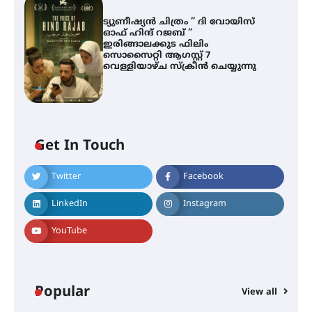
ട്യുണീഷ്യൻ ചിത്രം ” ദി വോയിസ്
ഓഫ് ഹിന്ദ് റജബ് ”
ഇരിങ്ങാലക്കുട ഫിലിം
സൊസൈറ്റി ആഗസ്റ്റ് 7
വെള്ളിയാഴ്ച സ്‌ക്രീൻ ചെയ്യുന്നു
ശക്തമായ മഴ തുടരുന്നു – തൃശൂർ
ജില്ലയിൽ എല്ലാ വിദ്യാഭ്യാസ
സ്ഥാപനങ്ങൾക്കും ശനിയാഴ്ച
അവധി
Get In Touch
Twitter
Facebook
എം.ജി. യൂണിവേഴ്‌സിറ്റിയിൽ നിന്ന്
ഇംഗ്ളീഷ് സാഹിത്യത്തിൽ
LinkedIn
Instagram
ഡോക്ടറേറ്റ് നേടിയ എൻ. ആര്യ
YouTube
ട്യുണീഷ്യൻ ചിത്രം ” ദി വോയിസ്
ഓഫ് ഹിന്ദ് റജബ് ” ഇരിങ്ങാലക്കുട
ഫിലിം സൊസൈറ്റി ആഗസ്റ്റ് 7
Popular
View all
വെള്ളിയാഴ്ച സ്‌ക്രീൻ ചെയ്യുന്നു