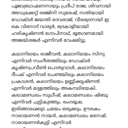
പൂജാബ്രാഹ്മണനായും പ്രദീപ് രാജ, ശിവനായി
അഡ്വക്കേറ്റ് രഞ്ജിനി സുരേഷ്, സതിയായി
ഡോക്ടർ ജയന്തി ദേവരാജ്, വീരഭദ്രനായി ഇ
കെ വിനോദ് വാര്യർ, ഭദ്രകാളിയായി
ഹരികൃഷ്ണൻ ഗോപിനാഥ്, ഭൂതഗണമായി
അജയ്ശങ്കർ എന്നിവർ വേഷമിട്ടു.
കലാനിലയം രാജീവൻ, കലാനിലയം സിനു
എന്നിവർ സംഗീതത്തിലും ഡോക്ടർ
കൃഷ്ണപ്രവീൺ പൊതുവാൾ, കലാനിലയം
ദീപക് എന്നിവർ ചെണ്ടയിലും കലാനിലയം
പ്രകാശൻ, കലാനിലയം ഉണ്ണിക്കൃഷ്ണൻ
എന്നിവർ മദ്ദളത്തിലും അകമ്പടിയേകി.
കലാമണ്ഡലം സുധീഷ്, കലാമണ്ഡലം ഷിബു
എന്നിവർ ചുട്ടികുത്തും. രംഗഭൂഷ,
ഇരിങ്ങാലക്കുട ചമയം ഒരുക്കും. ഊരകം
നാരായണൻ നായർ, കലാമണ്ഡലം മനേഷ്,
നാരായണൻകുട്ടി എന്നിവർ