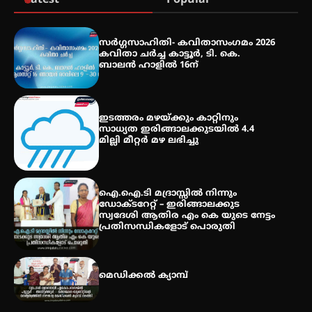
Latest
Popular
സെന്റ് ജോസഫ്സ് കോളജ്
കോമേഴ്‌സ് അസോസിയേഷന്
സർഗ്ഗസാഹിതി- കവിതാസംഗമം 2026
തുടക്കമായി
കവിതാ ചർച്ച കാട്ടൂർ, ടി. കെ.
ബാലൻ ഹാളിൽ 16ന്
കോമേഴ്സ് എക്സ്പോയുമായി
ഇടത്തരം മഴയ്ക്കും കാറ്റിനും
എസ് എൻ ഹയർ സെക്കൻഡറി
സാധ്യത ഇരിങ്ങാലക്കുടയിൽ 4.4
വിദ്യാർത്ഥികൾ
മില്ലി മീറ്റർ മഴ ലഭിച്ചു
ഐ.ഐ.ടി മദ്രാസ്സിൽ നിന്നും
ഡോക്ടറേറ്റ് – ഇരിങ്ങാലക്കുട
സ്വദേശി ആതിര എം കെ യുടെ നേട്ടം
പ്രതിസന്ധികളോട് പൊരുതി
മെഡിക്കൽ ക്യാമ്പ്