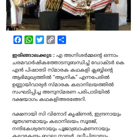
Facebook
WhatsApp
Twitter
Copy
Share
Link
ഇരിങ്ങാലക്കുട :
എ അഗ്നിശർമ്മന്‍റെ ഒന്നാം
ചരമവാർഷികത്തോടനുബന്ധിച്ച് ഡോക്ടർ കെ
എൻ പിഷാരടി സ്മാരക കഥകളി ക്ലബ്ബിന്‍റെ
ആഭിമുഖ്യത്തിൽ “ആഗ്നിക” എന്നപേരിൽ
ഉണ്ണായിവാര്യർ സ്മാരക കലാനിലയത്തിൽ
സംഘടിപ്പിച്ച അനുസ്മരണ പരിപാടിയിൽ
ദക്ഷയാഗം കഥകളിഅരങ്ങേറി.
ദക്ഷനായി സി വിനോദ് കൃഷ്ണൻ, ഇന്ദ്രനായും
ഭൂതഗണമായും കലാനിലയം സൂരജ്,
നന്ദികേശ്വരനായും പൂജാബ്രാഹ്മണനായും
കലാകേന്ദ്രം ബാലു നായർ, ദധീചിയായും