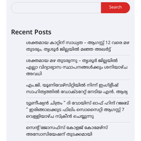
Search
Recent Posts
ശക്തമായ കാറ്റിന് സാധ്യത – ആഗസ്റ്റ് 12 വരെ മഴ
തുടരും, തൃശൂർ ജില്ലയിൽ മഞ്ഞ അലർട്ട്
ശക്തമായ മഴ തുടരുന്നു – തൃശൂർ ജില്ലയിൽ
എല്ലാ വിദ്യാഭ്യാസ സ്ഥാപനങ്ങൾക്കും ശനിയാഴ്ച
അവധി
എം.ജി. യൂണിവേഴ്‌സിറ്റിയിൽ നിന്ന് ഇംഗ്ളീഷ്
സാഹിത്യത്തിൽ ഡോക്ടറേറ്റ് നേടിയ എൻ. ആര്യ
ട്യുണീഷ്യൻ ചിത്രം ” ദി വോയിസ് ഓഫ് ഹിന്ദ് റജബ്
” ഇരിങ്ങാലക്കുട ഫിലിം സൊസൈറ്റി ആഗസ്റ്റ് 7
വെള്ളിയാഴ്ച സ്‌ക്രീൻ ചെയ്യുന്നു
സെന്റ് ജോസഫ്സ് കോളജ് കോമേഴ്‌സ്
അസോസിയേഷന് തുടക്കമായി