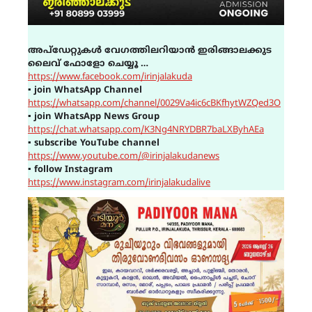
അപ്ഡേറ്റുകൾ വേഗത്തിലറിയാൻ ഇരിങ്ങാലക്കുട
ലൈവ് ഫോളോ ചെയ്യൂ …
https://www.facebook.com/irinjalakuda
▪
join WhatsApp Channel
https://whatsapp.com/channel/0029Va4ic6cBKfhytWZQed3O
▪
join WhatsApp News Group
https://chat.whatsapp.com/K3Ng4NRYDBR7baLXByhAEa
▪
subscribe YouTube channel
https://www.youtube.com/@irinjalakudanews
▪
follow Instagram
https://www.instagram.com/irinjalakudalive