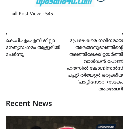
Post Views:
545
Post
⟵
⟶
കെ.പി.എം.എസ് ജില്ലാ
പ്രേക്ഷകരെ നവീനമായ
navigation
നേതൃസംഗമം ആളൂരിൽ
അരങ്ങനുഭവത്തിന്‍റെ
ചേർന്നു
തലത്തിലേക്ക് ഉയർത്തി
വാൾഡൻ പോണ്ട്
ഹൗസിൽ കോഗ്നിസൻസ്
പപ്പറ്റ് തിയേറ്റർ ഒരുക്കിയ
‘പാപ്പിസോറ’ നാടകം
അരങ്ങേറി
Recent News