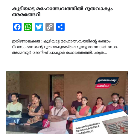
കൂടിയാട്ട മഹോത്സവത്തിൽ ദൂതവാക്യം
അരങ്ങേറി
Facebook
WhatsApp
Twitter
Copy
Share
Link
ഇരിങ്ങാലക്കുട : കൂടിയാട്ട മഹോത്സവത്തിന്റെ രണ്ടാം
ദിവസം ഭാസന്റെ ദൂതവാക്യത്തിലെ ദുര്യോധനനായി ഡോ.
അമ്മന്നൂർ രജനീഷ് ചാക്യാർ രംഗത്തെത്തി. ഛത്ര…