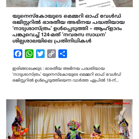
യുനെസ്കോയുടെ മെമ്മറി ഓഫ് വേൾഡ്
രജിസ്റ്ററിൽ ഭാരതീയ അഭിനയ പദ്ധതിയായ
‘നാട്യശാസ്ത്രം’ ഉൾപ്പെടുത്തി – ആഹ്ളാദം
പങ്കുവെച്ച് 124-മത് ‘നവരസ സാധന’
ശില്പശാലയിലെ പ്രതിനിധികൾ
Facebook
WhatsApp
Twitter
Copy
Share
Link
ഇരിങ്ങാലക്കുട : ഭാരതീയ അഭിനയ പദ്ധതിയായ
‘നാട്യശാസ്ത്രം’ യുനെസ്കോയുടെ മെമ്മറി ഓഫ് വേൾഡ്
രജിസ്റ്ററിൽ ഉൾപ്പെടുത്തിയെന്ന വാർത്ത ഏപ്രിൽ 18-ന്…