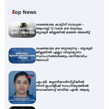
Top News
ശക്തമായ കാറ്റിന് സാധ്യത –
ആഗസ്റ്റ് 12 വരെ മഴ തുടരും,
തൃശൂർ ജില്ലയിൽ മഞ്ഞ അലർട്ട്
ശക്തമായ മഴ തുടരുന്നു – തൃശൂർ
ജില്ലയിൽ എല്ലാ വിദ്യാഭ്യാസ
സ്ഥാപനങ്ങൾക്കും ശനിയാഴ്ച
അവധി
എം.ജി. യൂണിവേഴ്‌സിറ്റിയിൽ
നിന്ന് ഇംഗ്ളീഷ് സാഹിത്യത്തിൽ
ഡോക്ടറേറ്റ് നേടിയ എൻ. ആര്യ