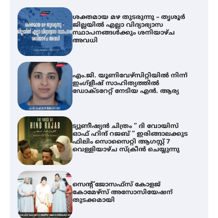
എം.ജി. യൂണിവേഴ്‌സിറ്റിയിൽ നിന്ന്
ഇംഗ്ളീഷ് സാഹിത്യത്തിൽ
ഡോക്ടറേറ്റ് നേടിയ എൻ. ആര്യ
ട്യുണീഷ്യൻ ചിത്രം ” ദി വോയിസ്
ഓഫ് ഹിന്ദ് റജബ് ” ഇരിങ്ങാലക്കുട
ഫിലിം സൊസൈറ്റി ആഗസ്റ്റ് 7
വെള്ളിയാഴ്ച സ്‌ക്രീൻ ചെയ്യുന്നു
സെന്റ് ജോസഫ്സ് കോളജ്
കോമേഴ്‌സ് അസോസിയേഷന്
തുടക്കമായി
കോമേഴ്സ് എക്സ്പോയുമായി
എസ് എൻ ഹയർ സെക്കൻഡറി
വിദ്യാർത്ഥികൾ