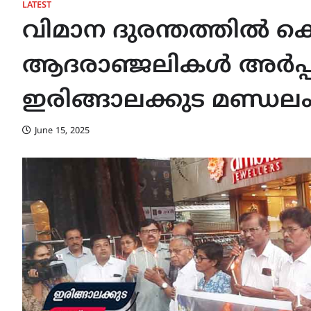
LATEST
വിമാന ദുരന്തത്തിൽ കൊല്
ആദരാഞ്ജലികൾ അർപ്പി
ഇരിങ്ങാലക്കുട മണ്ഡലം ക
June 15, 2025