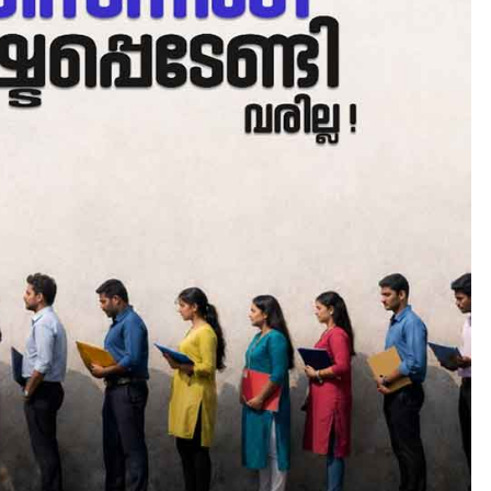
ALERT
LATEST
ശക്തമായ കാറ്റിന് സാധ്യത 
ആഗസ്റ്റ് 12 വരെ മഴ തുടരും,
തൃശൂർ ജില്ലയിൽ മഞ്ഞ
അലർട്ട്
August 8, 2026