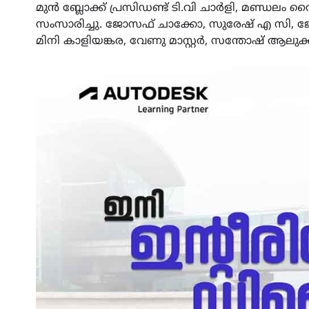
മുൻ ബ്ലോക്ക് പ്രസിഡണ്ട് ടി.വി ചാർളി, മണ്ഡലം
സംസാരിച്ചു. ജോസഫ് ചാക്കോ, സുരേഷ് എ സി, ജോ
മിനി കാളിയങ്കര, വേണു മാസ്റ്റർ, സന്തോഷ് ആലുക