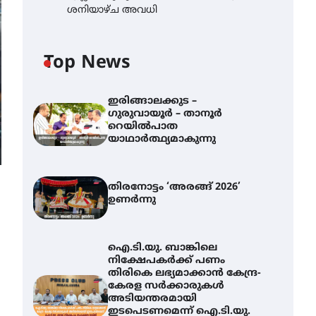
ശനിയാഴ്ച അവധി
Top News
ഇരിങ്ങാലക്കുട –
ഗുരുവായൂർ – താനൂർ
റെയിൽപാത
യാഥാർത്ഥ്യമാകുന്നു
തിരനോട്ടം ‘അരങ്ങ് 2026’
ഉണർന്നു
ഐ.ടി.യു. ബാങ്കിലെ
നിക്ഷേപകർക്ക് പണം
തിരികെ ലഭ്യമാക്കാൻ കേന്ദ്ര-
കേരള സർക്കാരുകൾ
അടിയന്തരമായി
ഇടപെടണമെന്ന് ഐ.ടി.യു.