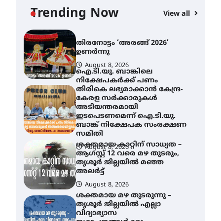
ഉണർന്നു
Trending Now
View all
August 8, 2026
ഐ.ടി.യു. ബാങ്കിലെ
നിക്ഷേപകർക്ക് പണം
തിരികെ ലഭ്യമാക്കാൻ കേന്ദ്ര-
കേരള സർക്കാരുകൾ
അടിയന്തരമായി
ഇടപെടണമെന്ന് ഐ.ടി.യു.
ബാങ്ക് നിക്ഷേപക സംരക്ഷണ
സമിതി
ശക്തമായ കാറ്റിന് സാധ്യത –
August 8, 2026
ആഗസ്റ്റ് 12 വരെ മഴ തുടരും,
തൃശൂർ ജില്ലയിൽ മഞ്ഞ
അലർട്ട്
August 8, 2026
ശക്തമായ മഴ തുടരുന്നു –
തൃശൂർ ജില്ലയിൽ എല്ലാ
വിദ്യാഭ്യാസ
സ്ഥാപനങ്ങൾക്കും
ശനിയാഴ്ച അവധി
August 7, 2026
എം.ജി. യൂണിവേഴ്‌സിറ്റിയിൽ
നിന്ന് ഇംഗ്ളീഷ്