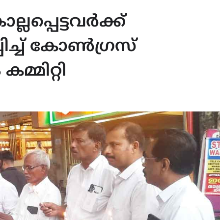
ലപ്പെട്ടവർക്ക്
ച്ച് കോൺഗ്രസ്
മ്മിറ്റി