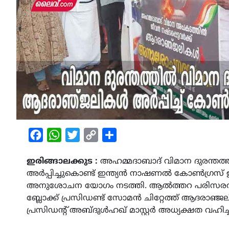
Facebook
WhatsApp
Twitter
Copy
Share
Link
ഇരിങ്ങാലക്കുട :
അഹമ്മദാബാദ് വിമാന ദുരന്തത്
അർപ്പിച്ചുകൊണ്ട് ഇന്ത്യൻ നാഷണൽ കോൺഗ്രസ് ഇര
അനുശോചന യോഗം നടത്തി. ആൽത്തറ പരിസരത്ത് 
ബ്ലോക്ക് പ്രസിഡണ്ട് സോമൻ ചിറ്റേത്ത് ആദരാഞ്ജല
പ്രസിഡന്റ് അബ്ദുൾഹഖ് മാസ്റ്റർ അധ്യക്ഷത വഹിച്ച