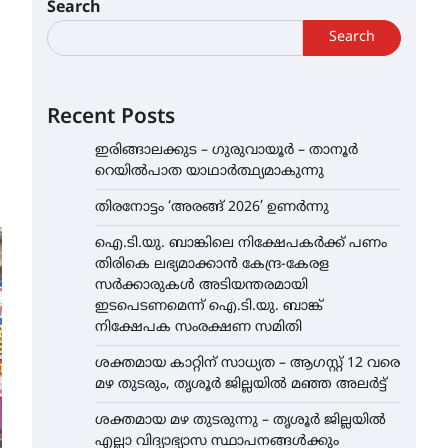
Search
Search
Recent Posts
ഇരിങ്ങാലക്കുട – ഗുരുവായൂർ – താനൂർ
റെയിൽപാത യാഥാർത്ഥ്യമാകുന്നു
തിരനോട്ടം ‘അരങ്ങ് 2026’ ഉണർന്നു
ഐ.ടി.യു. ബാങ്കിലെ നിക്ഷേപകർക്ക് പണം
തിരികെ ലഭ്യമാക്കാൻ കേന്ദ്ര-കേരള
സർക്കാരുകൾ അടിയന്തരമായി
ഇടപെടണമെന്ന് ഐ.ടി.യു. ബാങ്ക്
നിക്ഷേപക സംരക്ഷണ സമിതി
ശക്തമായ കാറ്റിന് സാധ്യത – ആഗസ്റ്റ് 12 വരെ
മഴ തുടരും, തൃശൂർ ജില്ലയിൽ മഞ്ഞ അലർട്ട്
ശക്തമായ മഴ തുടരുന്നു – തൃശൂർ ജില്ലയിൽ
എല്ലാ വിദ്യാഭ്യാസ സ്ഥാപനങ്ങൾക്കും