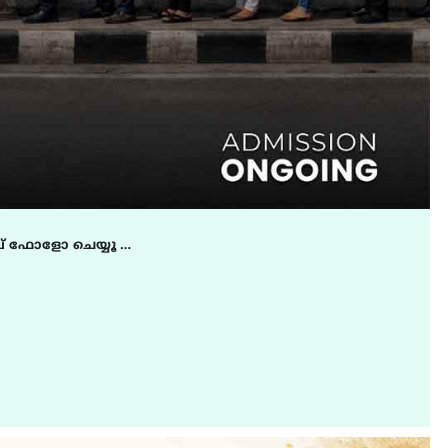
് ഫോളോ ചെയ്യൂ …