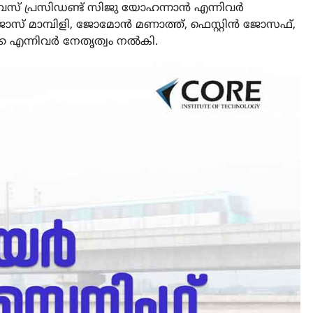
 വൈസ് പ്രസിഡണ്ട് സിജു യോഹന്നാൻ എന്നിവർ
സ് മാമ്പിളി, ജോമോൻ മണാത്ത്, ഫെസ്റ്റിൻ ജോസഫ്,
്ക എന്നിവർ നേതൃത്വം നൽകി.