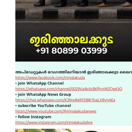
അപ്ഡേറ്റുകൾ വേഗത്തിലറിയാൻ ഇരിങ്ങാലക്കുട ലൈവ
https://www.facebook.com/irinjalakuda
▪
join WhatsApp Channel
https://whatsapp.com/channel/0029Va4ic6cBKfhytWZQed3O
▪
join WhatsApp News Group
https://chat.whatsapp.com/K3Ng4NRYDBR7baLXByhAEa
▪
subscribe YouTube channel
https://www.youtube.com/@irinjalakudanews
▪
follow Instagram
https://www.instagram.com/irinjalakudalive