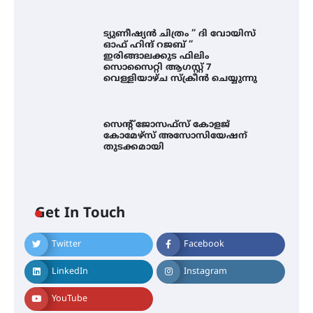
ട്യുണീഷ്യൻ ചിത്രം ” ദി വോയിസ്
ഓഫ് ഹിന്ദ് റജബ് ”
ഇരിങ്ങാലക്കുട ഫിലിം
സൊസൈറ്റി ആഗസ്റ്റ് 7
വെള്ളിയാഴ്ച സ്‌ക്രീൻ ചെയ്യുന്നു
എം.ജി. യൂണിവേഴ്‌സിറ്റിയിൽ നിന്ന്
ഇംഗ്ളീഷ് സാഹിത്യത്തിൽ
ഡോക്ടറേറ്റ് നേടിയ എൻ. ആര്യ
സെന്റ് ജോസഫ്സ് കോളജ്
കോമേഴ്‌സ് അസോസിയേഷന്
തുടക്കമായി
ട്യുണീഷ്യൻ ചിത്രം ” ദി വോയിസ്
ഓഫ് ഹിന്ദ് റജബ് ” ഇരിങ്ങാലക്കുട
ഫിലിം സൊസൈറ്റി ആഗസ്റ്റ് 7
വെള്ളിയാഴ്ച സ്‌ക്രീൻ ചെയ്യുന്നു
Get In Touch
Twitter
Facebook
സെന്റ് ജോസഫ്സ് കോളജ്
കോമേഴ്‌സ് അസോസിയേഷന്
LinkedIn
Instagram
തുടക്കമായി
YouTube