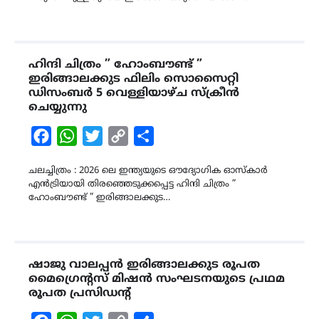
ഹിന്ദി ചിത്രം ” ഹോംബൗണ്ട് ”
ഇരിങ്ങാലക്കുട ഫിലിം സൊസൈറ്റി
ഡിസംബർ 5 വെള്ളിയാഴ്ച സ്ക്രീൻ
ചെയ്യുന്നു
Facebook
WhatsApp
Twitter
Copy
Share
Link
ചലച്ചിത്രം : 2026 ലെ ഇന്ത്യയുടെ ഔദ്യോഗിക ഓസ്കാർ
എൻട്രിയായി തിരഞ്ഞെടുക്കപ്പെട്ട ഹിന്ദി ചിത്രം ”
ഹോംബൗണ്ട് ” ഇരിങ്ങാലക്കുട…
ഷാജു വാലപ്പൻ ഇരിങ്ങാലക്കുട രൂപത
മൈഗ്രെന്റസ് മിഷൻ സംഘടനയുടെ പ്രഥമ
രൂപത പ്രസിഡന്റ്‌