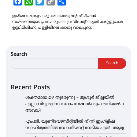
Facebook
WhatsApp
Twitter
Copy
Share
Link
ഇരിങ്ങാലക്കുട : രൂപത മൈഗ്രെന്റസ് മിഷൻ
സംഘടനയുടെ പ്രഥമ രൂപത പ്രസിഡന്റ്‌ ആയി കല്ലേറ്റുംകര
ഉണ്ണിമിശിഹാ പള്ളിയിലെ ഷാജു വാലപ്പനെ…
Search
Search
Recent Posts
ശക്തമായ മഴ തുടരുന്നു – തൃശൂർ ജില്ലയിൽ
എല്ലാ വിദ്യാഭ്യാസ സ്ഥാപനങ്ങൾക്കും ശനിയാഴ്ച
അവധി
എം.ജി. യൂണിവേഴ്‌സിറ്റിയിൽ നിന്ന് ഇംഗ്ളീഷ്
സാഹിത്യത്തിൽ ഡോക്ടറേറ്റ് നേടിയ എൻ. ആര്യ