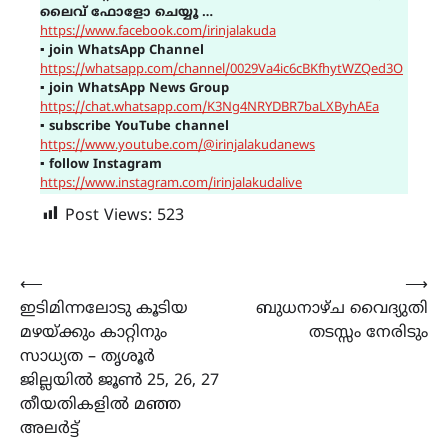
ലൈവ് ഫോളോ ചെയ്യൂ …
https://www.facebook.com/irinjalakuda
▪
join WhatsApp Channel
https://whatsapp.com/channel/0029Va4ic6cBKfhytWZQed3O
▪
join WhatsApp News Group
https://chat.whatsapp.com/K3Ng4NRYDBR7baLXByhAEa
▪
subscribe YouTube channel
https://www.youtube.com/@irinjalakudanews
▪
follow Instagram
https://www.instagram.com/irinjalakudalive
Post Views:
523
Post
⟵
⟶
ഇടിമിന്നലോടു കൂടിയ
ബുധനാഴ്ച വൈദ്യുതി
navigation
മഴയ്ക്കും കാറ്റിനും
തടസ്സം നേരിടും
സാധ്യത – തൃശൂർ
ജില്ലയിൽ ജൂൺ 25, 26, 27
തീയതികളിൽ മഞ്ഞ
അലർട്ട്