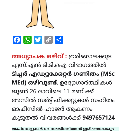
Facebook
WhatsApp
Twitter
Copy
Share
Link
അധ്യാപക ഒഴിവ് :
ഇരിങ്ങാലക്കുട
എസ്.എൻ ടി.ടി.ഐ വിഭാഗത്തിൽ
ടീച്ചർ എഡ്യൂക്കേറ്റർ ഗണിതം (MSc
MEd) ഒഴിവുണ്ട്
. ഉദ്യോഗാർത്ഥികൾ
ജൂൺ 26 രാവിലെ 11 മണിക്ക്
അസിൽ സർട്ടിഫിക്കറ്റുകൾ സഹിതം
ഓഫീസിൽ ഹാജർ ആകണം
കൂടുതൽ വിവരങ്ങൾക്ക്
9497657124
അപ്ഡേറ്റുകൾ വേഗത്തിലറിയാൻ ഇരിങ്ങാലക്കുട