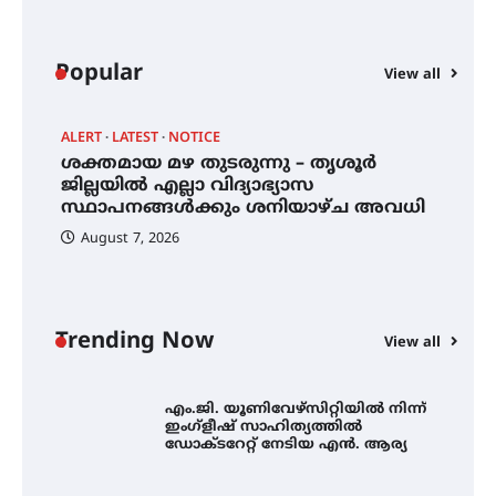
കോമേഴ്സ് എക്സ്പോയുമായി
എസ് എൻ ഹയർ സെക്കൻഡറി
Popular
വിദ്യാർത്ഥികൾ
View all
ALERT
LATEST
NOTICE
A
്
ശക്തമായ മഴ തുടരുന്നു – തൃശൂർ
സർഗ്ഗസാഹിതി- കവിതാസംഗമം
എ
2026 കവിതാ ചർച്ച കാട്ടൂർ, ടി. കെ.
ജില്ലയിൽ എല്ലാ വിദ്യാഭ്യാസ
ഇ
ബാലൻ ഹാളിൽ 16ന്
സ്ഥാപനങ്ങൾക്കും ശനിയാഴ്ച അവധി
ന
August 7, 2026
ശക്തമായ മഴ തുടരുന്നു – തൃശൂർ
ജില്ലയിൽ എല്ലാ വിദ്യാഭ്യാസ
സ്ഥാപനങ്ങൾക്കും ശനിയാഴ്ച
അവധി
Trending Now
View all
എം.ജി. യൂണിവേഴ്‌സിറ്റിയിൽ നിന്ന്
ഇംഗ്ളീഷ് സാഹിത്യത്തിൽ
ഡോക്ടറേറ്റ് നേടിയ എൻ. ആര്യ