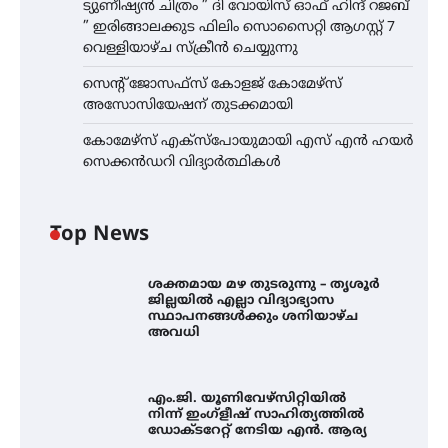
ട്യുണീഷ്യൻ ചിത്രം ” ദി വോയിസ് ഓഫ് ഹിന്ദ് റജബ്
” ഇരിങ്ങാലക്കുട ഫിലിം സൊസൈറ്റി ആഗസ്റ്റ് 7
വെള്ളിയാഴ്ച സ്‌ക്രീൻ ചെയ്യുന്നു
സെന്റ് ജോസഫ്സ് കോളജ് കോമേഴ്‌സ്
അസോസിയേഷന് തുടക്കമായി
കോമേഴ്സ് എക്സ്പോയുമായി എസ് എൻ ഹയർ
സെക്കൻഡറി വിദ്യാർത്ഥികൾ
Top News
ശക്തമായ മഴ തുടരുന്നു – തൃശൂർ
ജില്ലയിൽ എല്ലാ വിദ്യാഭ്യാസ
സ്ഥാപനങ്ങൾക്കും ശനിയാഴ്ച
അവധി
എം.ജി. യൂണിവേഴ്‌സിറ്റിയിൽ
നിന്ന് ഇംഗ്ളീഷ് സാഹിത്യത്തിൽ
ഡോക്ടറേറ്റ് നേടിയ എൻ. ആര്യ