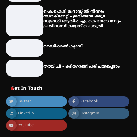
കോമേഴ്സ് എക്സ്പോയുമായി
ഐ.ഐ.ടി മദ്രാസ്സിൽ നിന്നും
എസ് എൻ ഹയർ സെക്കൻഡറി
ഡോക്ടറേറ്റ് – ഇരിങ്ങാലക്കുട
വിദ്യാർത്ഥികൾ
സ്വദേശി ആതിര എം കെ യുടെ നേട്ടം
പ്രതിസന്ധികളോട് പൊരുതി
സർഗ്ഗസാഹിതി- കവിതാസംഗമം
മെഡിക്കൽ ക്യാമ്പ്
2026 കവിതാ ചർച്ച കാട്ടൂർ, ടി. കെ.
ബാലൻ ഹാളിൽ 16ന്
തായ് ചി – ക്വിഗോങ്ങ് പരിചയപ്പെടാം
Get In Touch
Twitter
Facebook
LinkedIn
Instagram
YouTube