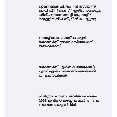
ട്യുണീഷ്യൻ ചിത്രം ” ദി വോയിസ്
ഓഫ് ഹിന്ദ് റജബ് ” ഇരിങ്ങാലക്കുട
ഫിലിം സൊസൈറ്റി ആഗസ്റ്റ് 7
വെള്ളിയാഴ്ച സ്‌ക്രീൻ ചെയ്യുന്നു
സെന്റ് ജോസഫ്സ് കോളജ്
കോമേഴ്‌സ് അസോസിയേഷന്
തുടക്കമായി
കോമേഴ്സ് എക്സ്പോയുമായി
എസ് എൻ ഹയർ സെക്കൻഡറി
വിദ്യാർത്ഥികൾ
സർഗ്ഗസാഹിതി- കവിതാസംഗമം
2026 കവിതാ ചർച്ച കാട്ടൂർ, ടി. കെ.
ബാലൻ ഹാളിൽ 16ന്