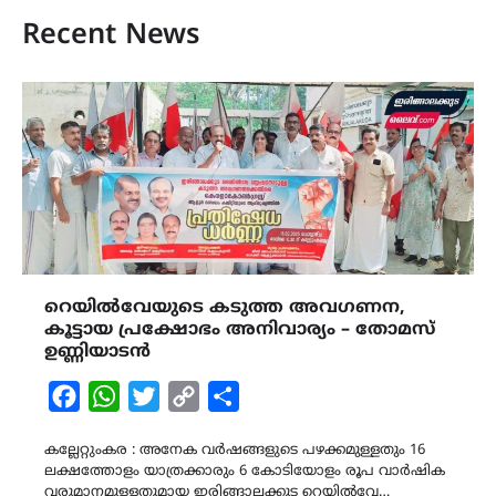
Recent News
റെയിൽവേയുടെ കടുത്ത അവഗണന,
കൂട്ടായ പ്രക്ഷോഭം അനിവാര്യം – തോമസ്
ഉണ്ണിയാടൻ
Facebook
WhatsApp
Twitter
Copy
Share
Link
കല്ലേറ്റുംകര : അനേക വർഷങ്ങളുടെ പഴക്കമുള്ളതും 16
ലക്ഷത്തോളം യാത്രക്കാരും 6 കോടിയോളം രൂപ വാർഷിക
വരുമാനമുള്ളതുമായ ഇരിങ്ങാലക്കുട റെയിൽവേ…