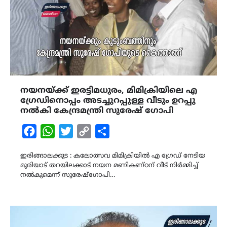
നയനയ്ക്ക് ഇരട്ടിമധുരം, മിമിക്രിയിലെ എ
ഗ്രേഡിനൊപ്പം അടച്ചുറപ്പുള്ള വീടും ഉറപ്പു
നൽകി കേന്ദ്രമന്ത്രി സുരേഷ് ഗോപി
Facebook
WhatsApp
Twitter
Copy
Share
Link
ഇരിങ്ങാലക്കുട : കലോത്സവ മിമിക്രിയിൽ എ ഗ്രേഡ് നേടിയ
മുരിയാട് തറയിലക്കാട് നയന മണികണ്ഠന് വീട് നിർമ്മിച്ച്
നൽകുമെന്ന് സുരേഷ്ഗോപി…