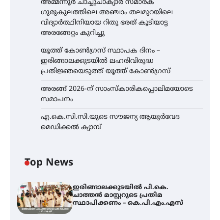
അമ്മന്നൂർ ചാച്ചുചാക്യാർ സ്മാരക
ഗുരുകുലത്തിലെ അഞ്ചാം തലമുറയിലെ
വിദ്യാർത്ഥിനിയായ റിതു ഭരത് കൂടിയാട്ട
അരങ്ങേറ്റം കുറിച്ചു
യൂത്ത് കോൺഗ്രസ്‌ സ്ഥാപക ദിനം –
ഇരിങ്ങാലക്കുടയിൽ ലഹരിവിരുദ്ധ
പ്രതിജ്ഞയെടുത്ത് യൂത്ത് കോൺഗ്രസ്
അരങ്ങ് 2026-ന് സാംസ്കാരികപ്പൊലിമയോടെ
സമാപനം
എ.കെ.സി.സി.യുടെ സൗജന്യ ആയുർവേദ
മെഡിക്കൽ ക്യാമ്പ്
Top News
ഇരിങ്ങാലക്കുടയിൽ പി.കെ.
ചാത്തൻ മാസ്റ്ററുടെ പ്രതിമ
സ്ഥാപിക്കണം – കെ.പി.എം.എസ്