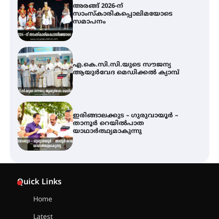
എ.കെ.സി.സി.യുടെ സൗജന്യ
ആയുർവേദ മെഡിക്കൽ ക്യാമ്പ്
ഇരിങ്ങാലക്കുട – ഗുരുവായൂർ –
താനൂർ റെയിൽപാത
യാഥാർത്ഥ്യമാകുന്നു
ഇരിങ്ങാലക്കുടയിൽ പി.കെ.
ചാത്തൻ മാസ്റ്ററുടെ പ്രതിമ
സ്ഥാപിക്കണം – കെ.പി.എം.എസ്
അമ്മന്നൂർ ചാച്ചുചാക്യാർ സ്മാരക
ഗുരുകുലത്തിലെ അഞ്ചാം
തലമുറയിലെ വിദ്യാർത്ഥിനിയായ
Quick Links
റിതു ഭരത് കൂടിയാട്ട അരങ്ങേറ്റം
കുറിച്ചു
Home
Latest