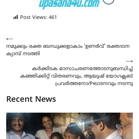
Post Views:
461
Post
⟵
നമുക്കും രക്ത ബന്ധുക്കളാകാം ‘ഉണർവ്’ രക്തദാന
navigation
ക്യാമ്പ് നടത്തി
⟶
കർക്കിടക മാസാചരണത്തോടനുബന്ധിച്ച്
കഞ്ഞിക്കിറ്റ് വിതരണവും, ആയുഷ് യോഗക്ലബ്
പ്രവർത്തനോദ്ഘാടനവും നടന്നു
Recent News