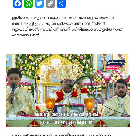
Facebook
WhatsApp
Twitter
Copy
Share
Link
ഇരിങ്ങാലക്കുട : സാമൂഹ്യ യാഥാർഥ്യങ്ങളെ ശക്തമായി
അവതരിപ്പിച്ച വാലപ്പൻ ക്രീയേഷൻസിന്റെ “നിഴൽ
വ്യാപാരികൾ”,“സ്വാലിഹ്” എന്നീ സിനിമകൾ സത്യജിത് റായ്
ഫൗണ്ടേഷന്റെ…