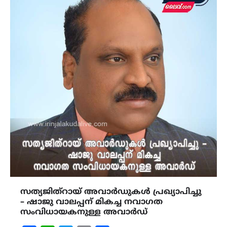
സത്യജിത്‌റായ് അവാര്‍ഡുകള്‍ പ്രഖ്യാപിച്ചു
– ഷാജു വാലപ്പന് മികച്ച നവാഗത
സംവിധായകനുള്ള അവാര്‍ഡ്