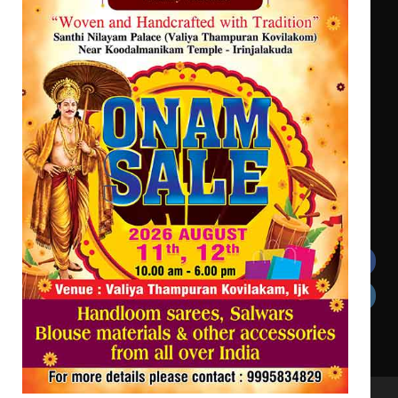
ശക്തമായ കാറ്റിന് സാധ്യത – ആഗസ്റ്റ്
12 വരെ മഴ തുടരും, തൃശൂർ
ജില്ലയിൽ മഞ്ഞ അലർട്ട്
ശക്തമായ മഴ തുടരുന്നു – തൃശൂർ
ജില്ലയിൽ എല്ലാ വിദ്യാഭ്യാസ
സ്ഥാപനങ്ങൾക്കും ശനിയാഴ്ച
അവധി
Get In Touch
Twitter
Facebook
LinkedIn
Instagram
YouTube
All Rights Reserved to irinjalakudalive.com Powered