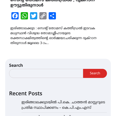
സെന്റ് തോമസ് കത്തീഡ്രല്‍ , ദുക്‌റാന
ഊട്ടുതിരുനാള്‍
Facebook
WhatsApp
Twitter
Copy
Share
Link
ഇരിങ്ങാലക്കുട : സെന്റ് തോമസ് കത്തീഡ്രല്‍ ഇടവക
മധ്യസ്ഥൻ വിശുദ്ധ തോമാശ്ലീഹായുടെ
രക്തസാക്ഷിത്വത്തിന്റെ ഓര്‍മ്മയാചരിക്കുന്ന ദുക്‌റാന
തിരുനാള്‍ ജൂലൈ 3-ാം…
Search
Search
Recent Posts
ഇരിങ്ങാലക്കുടയിൽ പി.കെ. ചാത്തൻ മാസ്റ്ററുടെ
പ്രതിമ സ്ഥാപിക്കണം – കെ.പി.എം.എസ്