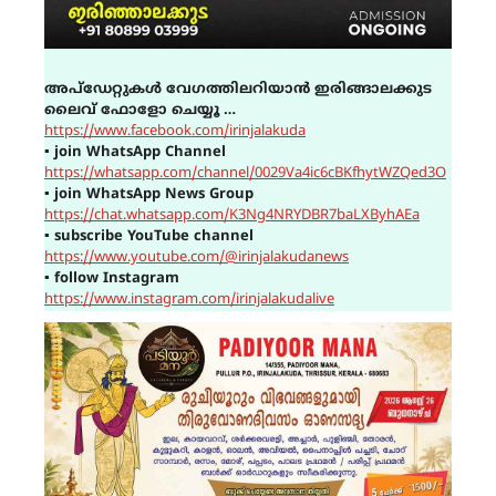
അപ്ഡേറ്റുകൾ വേഗത്തിലറിയാൻ ഇരിങ്ങാലക്കുട
ലൈവ് ഫോളോ ചെയ്യൂ …
https://www.facebook.com/irinjalakuda
▪
join WhatsApp Channel
https://whatsapp.com/channel/0029Va4ic6cBKfhytWZQed3O
▪
join WhatsApp News Group
https://chat.whatsapp.com/K3Ng4NRYDBR7baLXByhAEa
▪
subscribe YouTube channel
https://www.youtube.com/@irinjalakudanews
▪
follow Instagram
https://www.instagram.com/irinjalakudalive