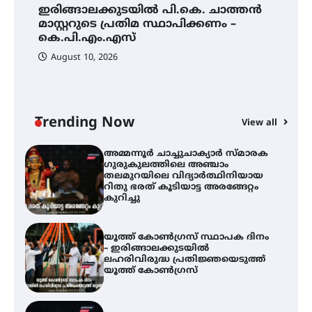
ഇരിങ്ങാലക്കുടയിൽ പി.കെ. ചാത്തൻ
ഇരിങ്ങാലക്കുടയിൽ പി.കെ.
അ
ചാത്തൻ മാസ്റ്ററുടെ പ്രതിമ
മാസ്റ്ററുടെ പ്രതിമ സ്ഥാപിക്കണം –
ഗ
സ്ഥാപിക്കണം – കെ.പി.എം.എസ്
കെ.പി.എം.എസ്
ത
ഭ
August 10, 2026
അമ്മന്നൂർ ചാച്ചുചാക്യാർ സ്മാരക
ഗുരുകുലത്തിലെ അഞ്ചാം
തലമുറയിലെ വിദ്യാർത്ഥിനിയായ
റിതു ഭരത് കൂടിയാട്ട അരങ്ങേറ്റം
Trending Now
കുറിച്ചു
View all
യൂത്ത് കോൺഗ്രസ്‌ സ്ഥാപക ദിനം
– ഇരിങ്ങാലക്കുടയിൽ
ലഹരിവിരുദ്ധ പ്രതിജ്ഞയെടുത്ത്
യൂത്ത് കോൺഗ്രസ്
അരങ്ങ് 2026-ന്
സാംസ്കാരികപ്പൊലിമയോടെ
സമാപനം