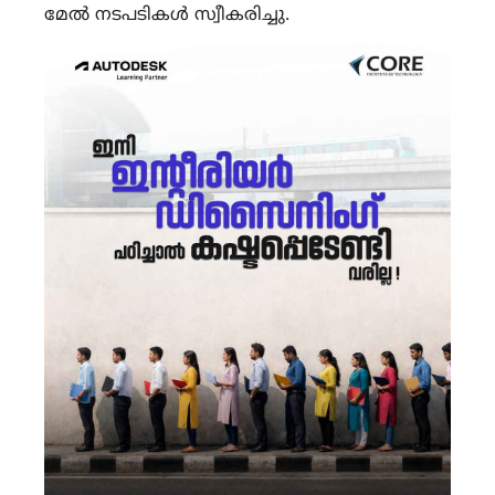
മേൽ നടപടികൾ സ്വീകരിച്ചു.