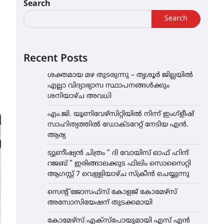
Search
Search
Recent Posts
ശക്തമായ മഴ തുടരുന്നു – തൃശൂർ ജില്ലയിൽ
എല്ലാ വിദ്യാഭ്യാസ സ്ഥാപനങ്ങൾക്കും
ശനിയാഴ്ച അവധി
എം.ജി. യൂണിവേഴ്‌സിറ്റിയിൽ നിന്ന് ഇംഗ്ളീഷ്
സാഹിത്യത്തിൽ ഡോക്ടറേറ്റ് നേടിയ എൻ.
ആര്യ
ട്യുണീഷ്യൻ ചിത്രം ” ദി വോയിസ് ഓഫ് ഹിന്ദ്
റജബ് ” ഇരിങ്ങാലക്കുട ഫിലിം സൊസൈറ്റി
ആഗസ്റ്റ് 7 വെള്ളിയാഴ്ച സ്‌ക്രീൻ ചെയ്യുന്നു
സെന്റ് ജോസഫ്സ് കോളജ് കോമേഴ്‌സ്
അസോസിയേഷന് തുടക്കമായി
കോമേഴ്സ് എക്സ്പോയുമായി എസ് എൻ