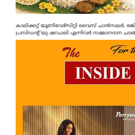
കാലിക്കറ്റ്‌ യൂണിവേഴ്സിറ്റി വൈസ് ചാൻസലർ, രജി
പ്രസിഡന്റ്‌ യു ഷറഫലി എന്നിവർ സമ്മാനദാന ചടങ്