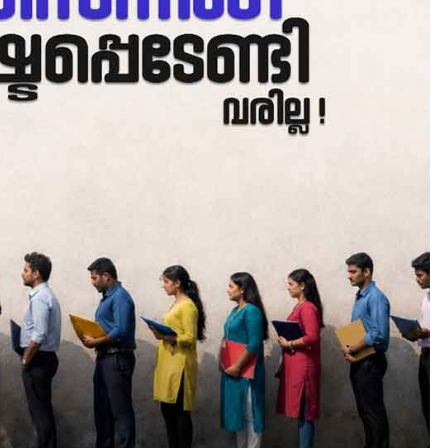
CAMPUS
LATEST
സെന്റ് ജോസഫ്സ് കോളജ്
കോമേഴ്‌സ് അസോസിയേഷ
തുടക്കമായി
August 6, 2026