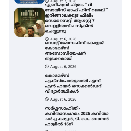
August 6, 2026
സെന്റ് ജോസഫ്സ് കോളജ്
കോമേഴ്‌സ്
അസോസിയേഷന്
AWA
തുടക്കമായി
എം
August 6, 2026
നി
കോമേഴ്സ്
സാ
എക്സ്പോയുമായി എസ്
ന
എൻ ഹയർ സെക്കൻഡറി
വിദ്യാർത്ഥികൾ
A
August 6, 2026
സർഗ്ഗസാഹിതി-
കവിതാസംഗമം 2026 കവിതാ
ചർച്ച കാട്ടൂർ, ടി. കെ. ബാലൻ
ഹാളിൽ 16ന്
August 6, 2026
ശക്തമായ മഴ തുടരുന്നു –
തൃശൂർ ജില്ലയിൽ എല്ലാ
വിദ്യാഭ്യാസ
സ്ഥാപനങ്ങൾക്കും
ശനിയാഴ്ച അവധി