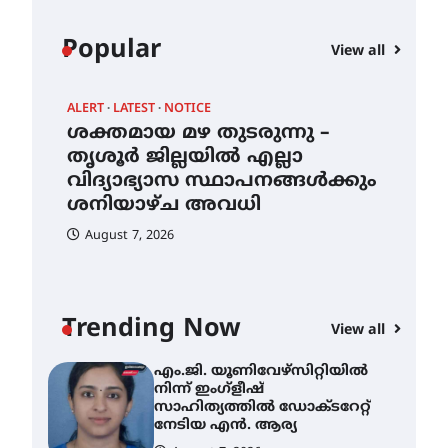
August 6, 2026
സർഗ്ഗസാഹിതി-
Popular
View all
കവിതാസംഗമം 2026 കവിതാ
ചർച്ച കാട്ടൂർ, ടി. കെ. ബാലൻ
ഹാളിൽ 16ന്
ALERT
LATEST
NOTICE
August 6, 2026
ശക്തമായ മഴ തുടരുന്നു –
ശക്തമായ മഴ തുടരുന്നു –
ന്
തൃശൂർ ജില്ലയിൽ എല്ലാ
തൃശൂർ ജില്ലയിൽ എല്ലാ
വിദ്യാഭ്യാസ
വിദ്യാഭ്യാസ സ്ഥാപനങ്ങൾക്കും
സ്ഥാപനങ്ങൾക്കും
ശനിയാഴ്ച അവധി
ശനിയാഴ്ച അവധി
August 7, 2026
August 7, 2026
എം.ജി. യൂണിവേഴ്‌സിറ്റിയിൽ
നിന്ന് ഇംഗ്ളീഷ്
സാഹിത്യത്തിൽ ഡോക്ടറേറ്റ്
നേടിയ എൻ. ആര്യ
Trending Now
View all
August 7, 2026
ട്യുണീഷ്യൻ ചിത്രം ” ദി
വോയിസ് ഓഫ് ഹിന്ദ് റജബ് ”
ഇരിങ്ങാലക്കുട ഫിലിം
സൊസൈറ്റി ആഗസ്റ്റ് 7
വെള്ളിയാഴ്ച സ്‌ക്രീൻ
ചെയ്യുന്നു