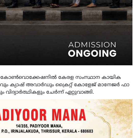
പോർട്സ് കോൺവൊക്കേഷനിൽ കേരള സംസ്ഥാന കായിക
കിരീടവും ക്യാഷ് അവാർഡും ക്രൈറ്റ് കോളേജ് മാനേജർ ഫാ
 വിദ്യാർത്ഥികളും ചേർന്ന് ഏറ്റുവാങ്ങി.