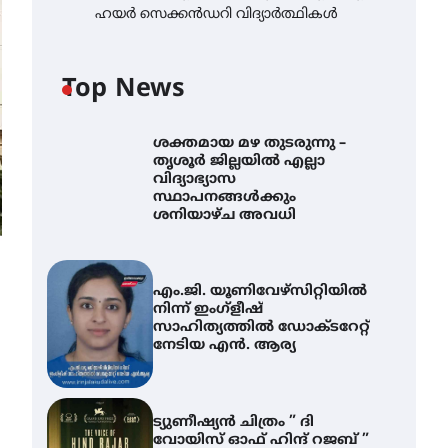
ഹയർ സെക്കൻഡറി വിദ്യാർത്ഥികൾ
Top News
ശക്തമായ മഴ തുടരുന്നു –
തൃശൂർ ജില്ലയിൽ എല്ലാ
വിദ്യാഭ്യാസ
സ്ഥാപനങ്ങൾക്കും
ശനിയാഴ്ച അവധി
എം.ജി. യൂണിവേഴ്‌സിറ്റിയിൽ
നിന്ന് ഇംഗ്ളീഷ്
സാഹിത്യത്തിൽ ഡോക്ടറേറ്റ്
നേടിയ എൻ. ആര്യ
ട്യുണീഷ്യൻ ചിത്രം ” ദി
വോയിസ് ഓഫ് ഹിന്ദ് റജബ് ”