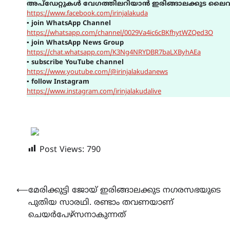
അപ്ഡേറ്റുകൾ വേഗത്തിലറിയാൻ ഇരിങ്ങാലക്കുട ലൈവ
https://www.facebook.com/irinjalakuda
▪
join WhatsApp Channel
https://whatsapp.com/channel/0029Va4ic6cBKfhytWZQed3O
▪
join WhatsApp News Group
https://chat.whatsapp.com/K3Ng4NRYDBR7baLXByhAEa
▪
subscribe YouTube channel
https://www.youtube.com/@irinjalakudanews
▪
follow Instagram
https://www.instagram.com/irinjalakudalive
Post Views:
790
Post
⟵
മേരിക്കുട്ടി ജോയ് ഇരിങ്ങാലക്കുട നഗരസഭയുടെ
പുതിയ സാരഥി. രണ്ടാം തവണയാണ്
navigation
ചെയർപേഴ്സനാകുന്നത്