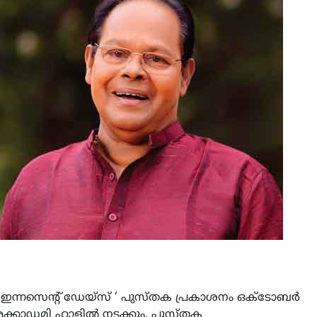
 ‘ഇന്നസെന്റ് ഡേയ്സ് ‘ പുസ്തക പ്രകാശനം ഒക്ടോബർ
 അക്കാഡമി ഹാളിൽ നടക്കും. പുസ്തക