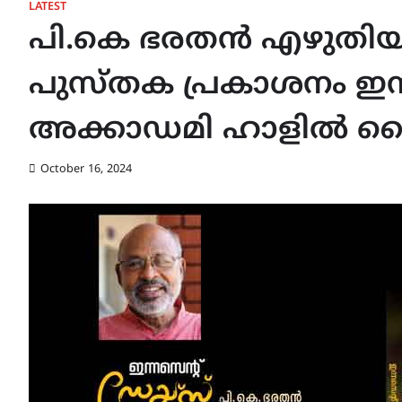
LATEST
പി.കെ ഭരതൻ എഴുതിയ ‘
പുസ്തക പ്രകാശനം ഇന്
അക്കാഡമി ഹാളിൽ വൈകി
October 16, 2024