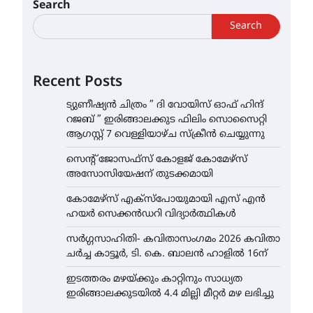
Search
Search
Recent Posts
ട്യുണീഷ്യൻ ചിത്രം ” ദി വോയിസ് ഓഫ് ഹിന്ദ്
റജബ് ” ഇരിങ്ങാലക്കുട ഫിലിം സൊസൈറ്റി
ആഗസ്റ്റ് 7 വെള്ളിയാഴ്ച സ്‌ക്രീൻ ചെയ്യുന്നു
സെന്റ് ജോസഫ്സ് കോളജ് കോമേഴ്‌സ്
അസോസിയേഷന് തുടക്കമായി
കോമേഴ്സ് എക്സ്പോയുമായി എസ് എൻ
ഹയർ സെക്കൻഡറി വിദ്യാർത്ഥികൾ
സർഗ്ഗസാഹിതി- കവിതാസംഗമം 2026 കവിതാ
ചർച്ച കാട്ടൂർ, ടി. കെ. ബാലൻ ഹാളിൽ 16ന്
ഇടത്തരം മഴയ്ക്കും കാറ്റിനും സാധ്യത
ഇരിങ്ങാലക്കുടയിൽ 4.4 മില്ലി മീറ്റർ മഴ ലഭിച്ചു