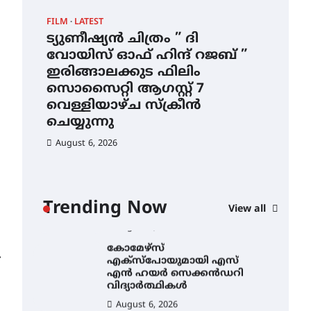
ഡോക്ടറേറ്റ് – ഇരിങ്ങാലക്കുട
FILM
LATEST
CAM
സ്വദേശി ആതിര എം കെ
യുടെ നേട്ടം പ്രതിസന്ധികളോട്
ട്യുണീഷ്യൻ ചിത്രം ” ദി
സെ
പൊരുതി
വോയിസ് ഓഫ് ഹിന്ദ് റജബ് ”
ക
August 5, 2026
ട്യുണീഷ്യൻ ചിത്രം ” ദി
ഇരിങ്ങാലക്കുട ഫിലിം
തു
വോയിസ് ഓഫ് ഹിന്ദ് റജബ് ”
സൊസൈറ്റി ആഗസ്റ്റ് 7
Au
ഇരിങ്ങാലക്കുട ഫിലിം
വെള്ളിയാഴ്ച സ്‌ക്രീൻ
സൊസൈറ്റി ആഗസ്റ്റ് 7
വെള്ളിയാഴ്ച സ്‌ക്രീൻ
ചെയ്യുന്നു
ചെയ്യുന്നു
August 6, 2026
August 6, 2026
സെന്റ് ജോസഫ്സ് കോളജ്
കോമേഴ്‌സ്
അസോസിയേഷന്
ാ
തുടക്കമായി
Trending Now
View all
ൻ
August 6, 2026
കോമേഴ്സ്
എക്സ്പോയുമായി എസ്
⟶
എൻ ഹയർ സെക്കൻഡറി
വിദ്യാർത്ഥികൾ
August 6, 2026