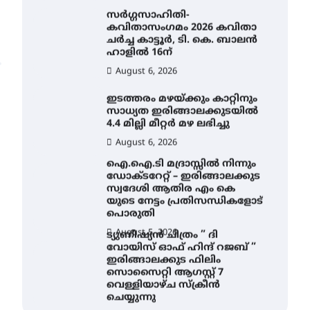
സർഗ്ഗസാഹിതി-
കവിതാസംഗമം 2026 കവിതാ
ചർച്ച കാട്ടൂർ, ടി. കെ. ബാലൻ
ഹാളിൽ 16ന്
August 6, 2026
ഇടത്തരം മഴയ്ക്കും കാറ്റിനും
സാധ്യത ഇരിങ്ങാലക്കുടയിൽ
4.4 മില്ലി മീറ്റർ മഴ ലഭിച്ചു
August 6, 2026
ഐ.ഐ.ടി മദ്രാസ്സിൽ നിന്നും
ഡോക്ടറേറ്റ് – ഇരിങ്ങാലക്കുട
സ്വദേശി ആതിര എം കെ
യുടെ നേട്ടം പ്രതിസന്ധികളോട്
പൊരുതി
August 5, 2026
ട്യുണീഷ്യൻ ചിത്രം ” ദി
വോയിസ് ഓഫ് ഹിന്ദ് റജബ് ”
ഇരിങ്ങാലക്കുട ഫിലിം
സൊസൈറ്റി ആഗസ്റ്റ് 7
വെള്ളിയാഴ്ച സ്‌ക്രീൻ
ചെയ്യുന്നു
August 6, 2026