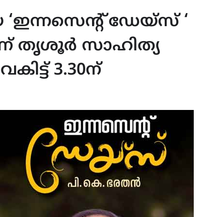
ഇന്നസെന്റ് ഡേയ്സ് ‘
ന് തൃശൂർ സാഹിത്യ
ട്ട് 3.30ന്