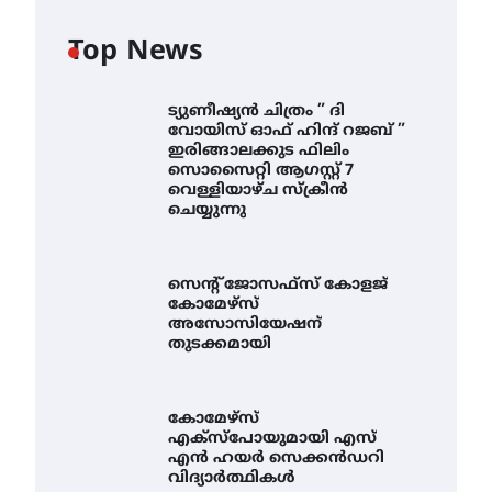
Top News
ട്യുണീഷ്യൻ ചിത്രം ” ദി
വോയിസ് ഓഫ് ഹിന്ദ് റജബ് ”
ഇരിങ്ങാലക്കുട ഫിലിം
സൊസൈറ്റി ആഗസ്റ്റ് 7
വെള്ളിയാഴ്ച സ്‌ക്രീൻ
ചെയ്യുന്നു
സെന്റ് ജോസഫ്സ് കോളജ്
കോമേഴ്‌സ്
അസോസിയേഷന്
തുടക്കമായി
കോമേഴ്സ്
എക്സ്പോയുമായി എസ്
എൻ ഹയർ സെക്കൻഡറി
വിദ്യാർത്ഥികൾ