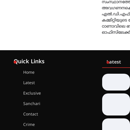
സംസ്ഥാനത്ത
അവഗണനക്ക
എൽ.ഡി.എഫ്
കമ്മിറ്റിയുടെ
ഠാണാവിലെ 
ഓഫിസിലേക്ക് 
Quick Links
Latest
Home
Latest
Exclusive
Sanchari
Contact
Crime