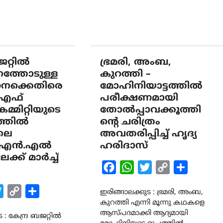
ജറ്റിൽ
ഭ്രമരി, അംബ,
ത്തോടുള്ള
കുറത്തി –
ക്കെതിരെ
മോഹിനിയാട്ടത്തിൽ
എഫ്
പരീക്ഷണമായി
മ്മിറ്റിയുടെ
തോൽപ്പാവക്കൂത്തി
ത്തിൽ
ന്റെ ചരിത്രം
ലെ
അവതരിപ്പിച്ച് ഹൃദ്യ
്.എൻ.എൽ
ഹരിദാസ്
്ക് മാർച്ച്
Facebook
WhatsApp
Twitter
Copy
Share
Link
k
tsApp
Twitter
Copy
Share
ഇരിങ്ങാലക്കുട : ഭ്രമരി, അംബ,
കുറത്തി എന്നി മൂന്നു കഥകളെ
Link
ആസ്പദമാക്കി ആദ്യമായി
 : കേന്ദ്ര ബജറ്റിൽ