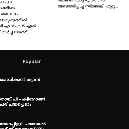
മോഹിനിയാട്ട രൂപത്തിൽ
ോടുള്ള
അവതരിപ്പിച്ച് നർത്തകി ഹൃദ്യ…
െതിരെ
 മണ്ഡലം
 നേതൃത്വത്തിൽ
ബി.എസ്.എൻ.എൽ
മാർച്ച് നടത്തി.…
Popular
മെഡിക്കൽ ക്യാമ്പ്
തായ് ചി – ക്വിഗോങ്ങ്
പരിചയപ്പെടാം
തേലപ്പിളളി പാറേമൽ