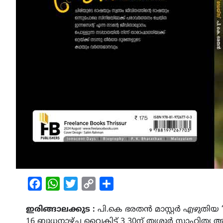
Facebook
WhatsApp
Twitter
Copy
Share
Link
ഇരിങ്ങാലക്കുട :
പി.കെ ഭരതൻ മാസ്റ്റർ എഴുതിയ
16 ബുധനാഴ്ച വൈകിട്ട് 3 30ന് തൃശൂർ സാഹിത്യ