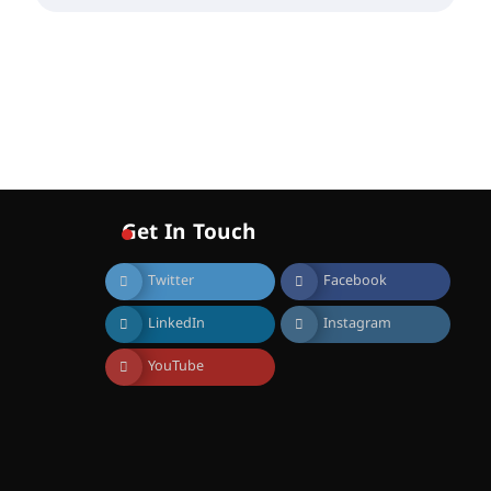
സെന്റ് ജോസഫ്സ് കോളജ്
കോമേഴ്‌സ്
അസോസിയേഷന്
തുടക്കമായി
August 6, 2026
കോമേഴ്സ്
എക്സ്പോയുമായി എസ്
എൻ ഹയർ സെക്കൻഡറി
വിദ്യാർത്ഥികൾ
August 6, 2026
Get In Touch
സർഗ്ഗസാഹിതി-
കവിതാസംഗമം 2026 കവിതാ
Twitter
Facebook
ചർച്ച കാട്ടൂർ, ടി. കെ. ബാലൻ
ഹാളിൽ 16ന്
LinkedIn
Instagram
August 6, 2026
YouTube
ഇടത്തരം മഴയ്ക്കും കാറ്റിനും
സാധ്യത ഇരിങ്ങാലക്കുടയിൽ
4.4 മില്ലി മീറ്റർ മഴ ലഭിച്ചു
August 6, 2026
ഐ.ഐ.ടി മദ്രാസ്സിൽ നിന്നും