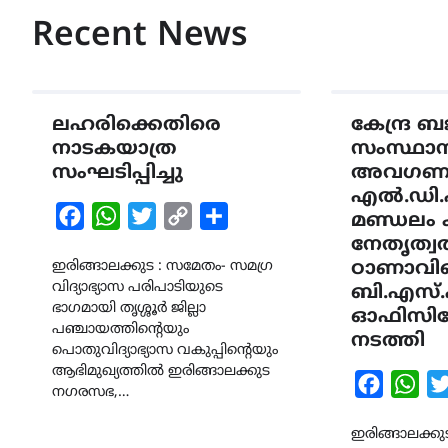
Recent News
ലഹരിക്കെതിരെ
കേന്ദ്ര ബ
നാടകയാത്ര
സംസ്ഥാന
സംഘടിപ്പിച്ചു
അവഗണന
എൽ.ഡി.
Facebook
WhatsApp
Twitter
Copy
Share
മണ്ഡലം ക
Link
നേതൃത്വ
ഇരിങ്ങാലക്കുട : സമേതം- സമഗ്ര
ഠാണാവി
വിദ്യാഭ്യാസ പരിപാടിയുടെ
ബി.എസ
ഭാഗമായി തൃശ്ശൂർ ജില്ലാ
ഓഫിസിലേക
പഞ്ചായത്തിന്റെയും
നടത്തി
പൊതുവിദ്യാഭ്യാസ വകുപ്പിന്റെയും
ആഭിമുഖ്യത്തിൽ ഇരിങ്ങാലക്കുട
Faceboo
Wha
നഗരസഭ,…
ഇരിങ്ങാലക്കുട