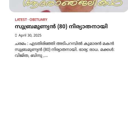
LATEST
OBITUARY
സുബ്രമുണ്യൻ (80) നിര്യാതനായി
April 30, 2025
ചരമം : എടതിരിഞ്ഞി അടിപറമ്പിൽ കുമാരൻ മകൻ
സുബ്രമുണ്യൻ (80) നിര്യാതനായി. ഭാര്യ: രാധ. മക്കൾ:
വിജിത, ബിന്ദു ,…