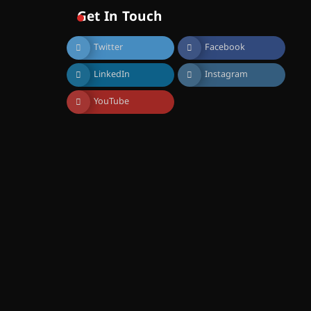
വിദ്യാഭ്യാസ
Get In Touch
സ്ഥാപനങ്ങൾക്കും
ശനിയാഴ്ച അവധി
Twitter
Facebook
August 7, 2026
എം.ജി. യൂണിവേഴ്‌സിറ്റിയിൽ
LinkedIn
Instagram
നിന്ന് ഇംഗ്ളീഷ്
സാഹിത്യത്തിൽ ഡോക്ടറേറ്റ്
നേടിയ എൻ. ആര്യ
YouTube
August 7, 2026
ട്യുണീഷ്യൻ ചിത്രം ” ദി
വോയിസ് ഓഫ് ഹിന്ദ് റജബ് ”
ഇരിങ്ങാലക്കുട ഫിലിം
സൊസൈറ്റി ആഗസ്റ്റ് 7
വെള്ളിയാഴ്ച സ്‌ക്രീൻ
ചെയ്യുന്നു
August 6, 2026
സെന്റ് ജോസഫ്സ് കോളജ്
കോമേഴ്‌സ്
അസോസിയേഷന്
തുടക്കമായി
August 6, 2026
കോമേഴ്സ്
എക്സ്പോയുമായി എസ്