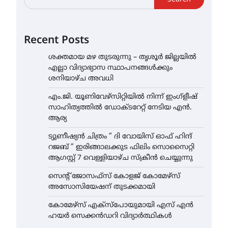
Recent Posts
ശക്തമായ മഴ തുടരുന്നു – തൃശൂർ ജില്ലയിൽ
എല്ലാ വിദ്യാഭ്യാസ സ്ഥാപനങ്ങൾക്കും
ശനിയാഴ്ച അവധി
എം.ജി. യൂണിവേഴ്‌സിറ്റിയിൽ നിന്ന് ഇംഗ്ളീഷ്
സാഹിത്യത്തിൽ ഡോക്ടറേറ്റ് നേടിയ എൻ.
ആര്യ
ട്യുണീഷ്യൻ ചിത്രം ” ദി വോയിസ് ഓഫ് ഹിന്ദ്
റജബ് ” ഇരിങ്ങാലക്കുട ഫിലിം സൊസൈറ്റി
ആഗസ്റ്റ് 7 വെള്ളിയാഴ്ച സ്‌ക്രീൻ ചെയ്യുന്നു
സെന്റ് ജോസഫ്സ് കോളജ് കോമേഴ്‌സ്
അസോസിയേഷന് തുടക്കമായി
കോമേഴ്സ് എക്സ്പോയുമായി എസ് എൻ
ഹയർ സെക്കൻഡറി വിദ്യാർത്ഥികൾ