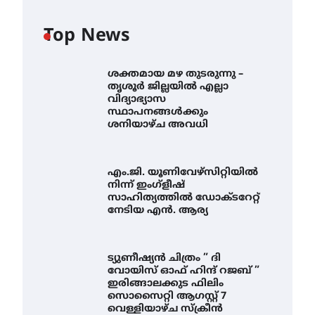
Top News
ശക്തമായ മഴ തുടരുന്നു –
തൃശൂർ ജില്ലയിൽ എല്ലാ
വിദ്യാഭ്യാസ
സ്ഥാപനങ്ങൾക്കും
ശനിയാഴ്ച അവധി
എം.ജി. യൂണിവേഴ്‌സിറ്റിയിൽ
നിന്ന് ഇംഗ്ളീഷ്
സാഹിത്യത്തിൽ ഡോക്ടറേറ്റ്
നേടിയ എൻ. ആര്യ
ട്യുണീഷ്യൻ ചിത്രം ” ദി
വോയിസ് ഓഫ് ഹിന്ദ് റജബ് ”
ഇരിങ്ങാലക്കുട ഫിലിം
സൊസൈറ്റി ആഗസ്റ്റ് 7
വെള്ളിയാഴ്ച സ്‌ക്രീൻ