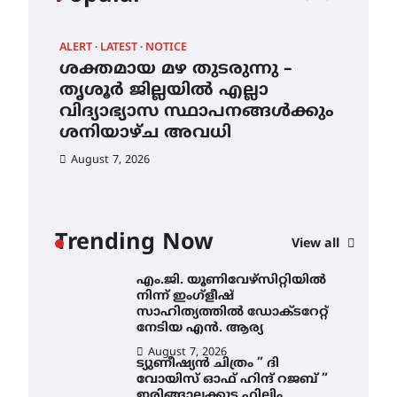
എൻ ഹയർ സെക്കൻഡറി
വിദ്യാർത്ഥികൾ
ALERT
LATEST
NOTICE
AWA
August 6, 2026
ശക്തമായ മഴ തുടരുന്നു –
എം
സർഗ്ഗസാഹിതി-
ന്
തൃശൂർ ജില്ലയിൽ എല്ലാ
നി
കവിതാസംഗമം 2026 കവിതാ
വിദ്യാഭ്യാസ സ്ഥാപനങ്ങൾക്കും
സാ
ചർച്ച കാട്ടൂർ, ടി. കെ. ബാലൻ
ഹാളിൽ 16ന്
ശനിയാഴ്ച അവധി
ന
August 6, 2026
August 7, 2026
Au
ശക്തമായ മഴ തുടരുന്നു –
തൃശൂർ ജില്ലയിൽ എല്ലാ
വിദ്യാഭ്യാസ
സ്ഥാപനങ്ങൾക്കും
Trending Now
ശനിയാഴ്ച അവധി
View all
August 7, 2026
എം.ജി. യൂണിവേഴ്‌സിറ്റിയിൽ
നിന്ന് ഇംഗ്ളീഷ്
സാഹിത്യത്തിൽ ഡോക്ടറേറ്റ്
നേടിയ എൻ. ആര്യ
August 7, 2026
ട്യുണീഷ്യൻ ചിത്രം ” ദി
വോയിസ് ഓഫ് ഹിന്ദ് റജബ് ”
ഇരിങ്ങാലക്കുട ഫിലിം