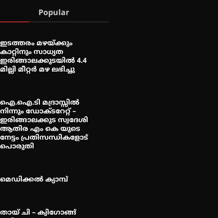
Popular
ഇടത്തരം മഴയ്ക്കും
കാറ്റിനും സാധ്യത
ഇരിങ്ങാലക്കുടയിൽ 4.4
മില്ലി മീറ്റർ മഴ ലഭിച്ചു
ഐ.ഐ.ടി മദ്രാസ്സിൽ
നിന്നും ഡോക്ടറേറ്റ് –
ഇരിങ്ങാലക്കുട സ്വദേശി
ആതിര എം കെ യുടെ
നേട്ടം പ്രതിസന്ധികളോട്
പൊരുതി
മെഡിക്കൽ ക്യാമ്പ്
തായ് ചി – ക്വിഗോങ്ങ്