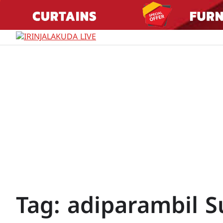
Skip
to
content
Tag:
adiparambil 