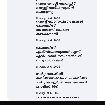
സൊസൈറ്റി ആഗസ്റ്റ് 7
വെള്ളിയാഴ്ച സ്‌ക്രീൻ
ചെയ്യുന്നു
August 6, 2026
സെന്റ് ജോസഫ്സ് കോളജ്
കോമേഴ്‌സ്
അസോസിയേഷന്
തുടക്കമായി
August 6, 2026
കോമേഴ്സ്
എക്സ്പോയുമായി എസ്
എൻ ഹയർ സെക്കൻഡറി
വിദ്യാർത്ഥികൾ
August 6, 2026
സർഗ്ഗസാഹിതി-
കവിതാസംഗമം 2026 കവിതാ
ചർച്ച കാട്ടൂർ, ടി. കെ. ബാലൻ
ഹാളിൽ 16ന്
August 6, 2026
ശക്തമായ മഴ തുടരുന്നു –
തൃശൂർ ജില്ലയിൽ എല്ലാ