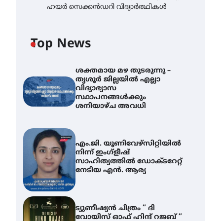
ഹയർ സെക്കൻഡറി വിദ്യാർത്ഥികൾ
Top News
ശക്തമായ മഴ തുടരുന്നു –
തൃശൂർ ജില്ലയിൽ എല്ലാ
വിദ്യാഭ്യാസ
സ്ഥാപനങ്ങൾക്കും
ശനിയാഴ്ച അവധി
എം.ജി. യൂണിവേഴ്‌സിറ്റിയിൽ
നിന്ന് ഇംഗ്ളീഷ്
സാഹിത്യത്തിൽ ഡോക്ടറേറ്റ്
നേടിയ എൻ. ആര്യ
ട്യുണീഷ്യൻ ചിത്രം ” ദി
വോയിസ് ഓഫ് ഹിന്ദ് റജബ് ”