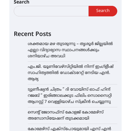
Search
Search
Recent Posts
ശക്തമായ മഴ തുടരുന്നു – തൃശൂർ ജില്ലയിൽ
എല്ലാ വിദ്യാഭ്യാസ സ്ഥാപനങ്ങൾക്കും
ശനിയാഴ്ച അവധി
എം.ജി. യൂണിവേഴ്‌സിറ്റിയിൽ നിന്ന് ഇംഗ്ളീഷ്
സാഹിത്യത്തിൽ ഡോക്ടറേറ്റ് നേടിയ എൻ.
ആര്യ
ട്യുണീഷ്യൻ ചിത്രം ” ദി വോയിസ് ഓഫ് ഹിന്ദ്
റജബ് ” ഇരിങ്ങാലക്കുട ഫിലിം സൊസൈറ്റി
ആഗസ്റ്റ് 7 വെള്ളിയാഴ്ച സ്‌ക്രീൻ ചെയ്യുന്നു
സെന്റ് ജോസഫ്സ് കോളജ് കോമേഴ്‌സ്
അസോസിയേഷന് തുടക്കമായി
കോമേഴ്സ് എക്സ്പോയുമായി എസ് എൻ