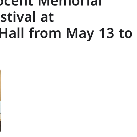
nocent Memorial
tival at
Hall from May 13 to