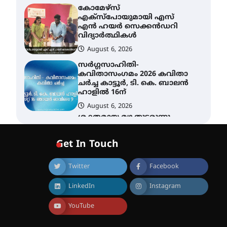
കോമേഴ്സ്
എക്സ്പോയുമായി എസ്
എൻ ഹയർ സെക്കൻഡറി
വിദ്യാർത്ഥികൾ
August 6, 2026
സർഗ്ഗസാഹിതി-
കവിതാസംഗമം 2026 കവിതാ
ചർച്ച കാട്ടൂർ, ടി. കെ. ബാലൻ
ഹാളിൽ 16ന്
August 6, 2026
ശക്തമായ മഴ തുടരുന്നു –
തൃശൂർ ജില്ലയിൽ എല്ലാ
വിദ്യാഭ്യാസ
Get In Touch
സ്ഥാപനങ്ങൾക്കും
ശനിയാഴ്ച അവധി
Twitter
Facebook
August 7, 2026
എം.ജി. യൂണിവേഴ്‌സിറ്റിയിൽ
LinkedIn
Instagram
നിന്ന് ഇംഗ്ളീഷ്
സാഹിത്യത്തിൽ ഡോക്ടറേറ്റ്
നേടിയ എൻ. ആര്യ
YouTube
August 7, 2026
ട്യുണീഷ്യൻ ചിത്രം ” ദി