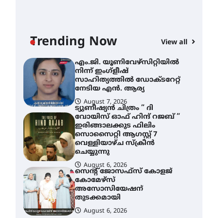
ശക്തമായ മഴ തുടരുന്നു –
തൃശൂർ ജില്ലയിൽ എല്ലാ
വിദ്യാഭ്യാസ
സ്ഥാപനങ്ങൾക്കും
Trending Now
ശനിയാഴ്ച അവധി
View all
AWA
August 7, 2026
എം
എം.ജി. യൂണിവേഴ്‌സിറ്റിയിൽ
നി
നിന്ന് ഇംഗ്ളീഷ്
സാ
സാഹിത്യത്തിൽ ഡോക്ടറേറ്റ്
ന
നേടിയ എൻ. ആര്യ
August 7, 2026
A
ട്യുണീഷ്യൻ ചിത്രം ” ദി
വോയിസ് ഓഫ് ഹിന്ദ് റജബ് ”
ഇരിങ്ങാലക്കുട ഫിലിം
സൊസൈറ്റി ആഗസ്റ്റ് 7
വെള്ളിയാഴ്ച സ്‌ക്രീൻ
ചെയ്യുന്നു
August 6, 2026
സെന്റ് ജോസഫ്സ് കോളജ്
കോമേഴ്‌സ്
അസോസിയേഷന്
തുടക്കമായി
August 6, 2026