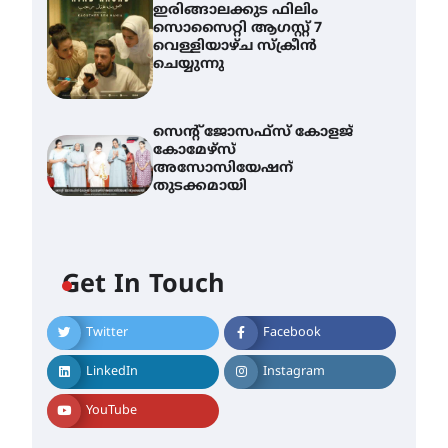
ഇരിങ്ങാലക്കുട ഫിലിം
സൊസൈറ്റി ആഗസ്റ്റ് 7
വെള്ളിയാഴ്ച സ്‌ക്രീൻ
ചെയ്യുന്നു
സെന്റ് ജോസഫ്സ് കോളജ്
കോമേഴ്‌സ്
അസോസിയേഷന്
തുടക്കമായി
Get In Touch
Twitter
Facebook
എം.ജി. യൂണിവേഴ്‌സിറ്റിയിൽ
നിന്ന് ഇംഗ്ളീഷ്
LinkedIn
Instagram
സാഹിത്യത്തിൽ ഡോക്ടറേറ്റ്
നേടിയ എൻ. ആര്യ
YouTube
August 7, 2026
ട്യുണീഷ്യൻ ചിത്രം ” ദി