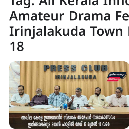
Tag:
All Kerala In
Amateur Drama Fes
Irinjalakuda Town 
18