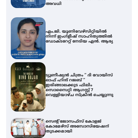
അവധി
എം.ജി. യൂണിവേഴ്‌സിറ്റിയിൽ
നിന്ന് ഇംഗ്ളീഷ് സാഹിത്യത്തിൽ
ഡോക്ടറേറ്റ് നേടിയ എൻ. ആര്യ
ട്യുണീഷ്യൻ ചിത്രം ” ദി വോയിസ്
ഓഫ് ഹിന്ദ് റജബ് ”
ഇരിങ്ങാലക്കുട ഫിലിം
സൊസൈറ്റി ആഗസ്റ്റ് 7
വെള്ളിയാഴ്ച സ്‌ക്രീൻ ചെയ്യുന്നു
സെന്റ് ജോസഫ്സ് കോളജ്
കോമേഴ്‌സ് അസോസിയേഷന്
തുടക്കമായി