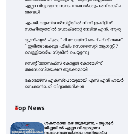
എല്ലാ വിദ്യാഭ്യാസ സ്ഥാപനങ്ങൾക്കും ശനിയാഴ്ച
അവധി
എം.ജി. യൂണിവേഴ്‌സിറ്റിയിൽ നിന്ന് ഇംഗ്ളീഷ്
സാഹിത്യത്തിൽ ഡോക്ടറേറ്റ് നേടിയ എൻ. ആര്യ
ട്യുണീഷ്യൻ ചിത്രം ” ദി വോയിസ് ഓഫ് ഹിന്ദ് റജബ്
” ഇരിങ്ങാലക്കുട ഫിലിം സൊസൈറ്റി ആഗസ്റ്റ് 7
വെള്ളിയാഴ്ച സ്‌ക്രീൻ ചെയ്യുന്നു
സെന്റ് ജോസഫ്സ് കോളജ് കോമേഴ്‌സ്
അസോസിയേഷന് തുടക്കമായി
കോമേഴ്സ് എക്സ്പോയുമായി എസ് എൻ ഹയർ
സെക്കൻഡറി വിദ്യാർത്ഥികൾ
Top News
ശക്തമായ മഴ തുടരുന്നു – തൃശൂർ
ജില്ലയിൽ എല്ലാ വിദ്യാഭ്യാസ
സ്ഥാപനങ്ങൾക്കും ശനിയാഴ്ച