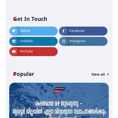
Get In Touch
Twitter
Facebook
എം.ജി. യൂണിവേഴ്‌സിറ്റിയിൽ നിന്ന്
ഇംഗ്ളീഷ് സാഹിത്യത്തിൽ
LinkedIn
Instagram
ഡോക്ടറേറ്റ് നേടിയ എൻ. ആര്യ
YouTube
ട്യുണീഷ്യൻ ചിത്രം ” ദി വോയിസ്
ഓഫ് ഹിന്ദ് റജബ് ” ഇരിങ്ങാലക്കുട
ഫിലിം സൊസൈറ്റി ആഗസ്റ്റ് 7
Popular
View all
വെള്ളിയാഴ്ച സ്‌ക്രീൻ ചെയ്യുന്നു
സെന്റ് ജോസഫ്സ് കോളജ്
കോമേഴ്‌സ് അസോസിയേഷന്
തുടക്കമായി