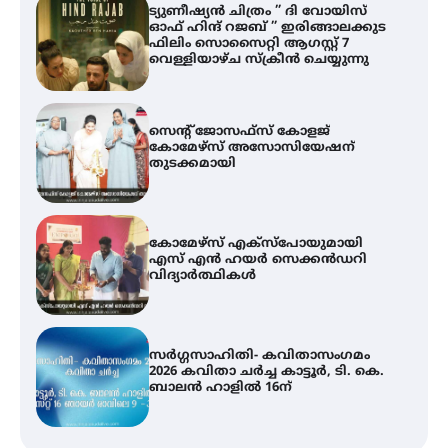
ട്യുണീഷ്യൻ ചിത്രം ” ദി വോയിസ്
ഓഫ് ഹിന്ദ് റജബ് ” ഇരിങ്ങാലക്കുട
ഫിലിം സൊസൈറ്റി ആഗസ്റ്റ് 7
വെള്ളിയാഴ്ച സ്‌ക്രീൻ ചെയ്യുന്നു
സെന്റ് ജോസഫ്സ് കോളജ്
കോമേഴ്‌സ് അസോസിയേഷന്
തുടക്കമായി
കോമേഴ്സ് എക്സ്പോയുമായി
എസ് എൻ ഹയർ സെക്കൻഡറി
വിദ്യാർത്ഥികൾ
സർഗ്ഗസാഹിതി- കവിതാസംഗമം
2026 കവിതാ ചർച്ച കാട്ടൂർ, ടി. കെ.
ബാലൻ ഹാളിൽ 16ന്