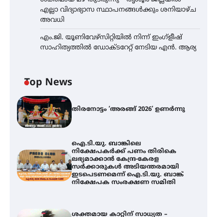
എല്ലാ വിദ്യാഭ്യാസ സ്ഥാപനങ്ങൾക്കും ശനിയാഴ്ച
അവധി
എം.ജി. യൂണിവേഴ്‌സിറ്റിയിൽ നിന്ന് ഇംഗ്ളീഷ്
സാഹിത്യത്തിൽ ഡോക്ടറേറ്റ് നേടിയ എൻ. ആര്യ
Top News
തിരനോട്ടം ‘അരങ്ങ് 2026’ ഉണർന്നു
ഐ.ടി.യു. ബാങ്കിലെ
നിക്ഷേപകർക്ക് പണം തിരികെ
ലഭ്യമാക്കാൻ കേന്ദ്ര-കേരള
സർക്കാരുകൾ അടിയന്തരമായി
ഇടപെടണമെന്ന് ഐ.ടി.യു. ബാങ്ക്
നിക്ഷേപക സംരക്ഷണ സമിതി
ശക്തമായ കാറ്റിന് സാധ്യത –