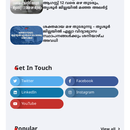
ആഗസ്റ്റ് 12 വരെ മഴ തുടരും,
തൃശൂർ ജില്ലയിൽ മഞ്ഞ അലർട്ട്
ശക്തമായ മഴ തുടരുന്നു – തൃശൂർ
ജില്ലയിൽ എല്ലാ വിദ്യാഭ്യാസ
സ്ഥാപനങ്ങൾക്കും ശനിയാഴ്ച
അവധി
ഐ.ടി.യു. ബാങ്കിലെ
Get In Touch
നിക്ഷേപകർക്ക് പണം തിരികെ
ലഭ്യമാക്കാൻ കേന്ദ്ര-കേരള
സർക്കാരുകൾ അടിയന്തരമായി
Twitter
Facebook
ഇടപെടണമെന്ന് ഐ.ടി.യു. ബാങ്ക്
നിക്ഷേപക സംരക്ഷണ സമിതി
LinkedIn
Instagram
YouTube
ശക്തമായ കാറ്റിന് സാധ്യത –
ആഗസ്റ്റ് 12 വരെ മഴ തുടരും,
തൃശൂർ ജില്ലയിൽ മഞ്ഞ അലർട്ട്
Popular
View all