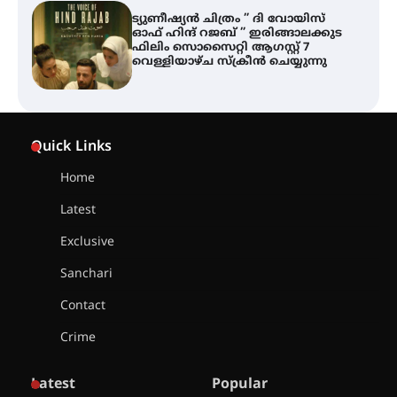
ട്യുണീഷ്യൻ ചിത്രം ” ദി വോയിസ്
ഓഫ് ഹിന്ദ് റജബ് ” ഇരിങ്ങാലക്കുട
ഫിലിം സൊസൈറ്റി ആഗസ്റ്റ് 7
വെള്ളിയാഴ്ച സ്‌ക്രീൻ ചെയ്യുന്നു
തിരനോട്ടം ‘അരങ്ങ് 2026’ ഉണർന്നു
Quick Links
Home
ഐ.ടി.യു. ബാങ്കിലെ
Latest
നിക്ഷേപകർക്ക് പണം തിരികെ
ലഭ്യമാക്കാൻ കേന്ദ്ര-കേരള
Exclusive
സർക്കാരുകൾ അടിയന്തരമായി
ഇടപെടണമെന്ന് ഐ.ടി.യു. ബാങ്ക്
Sanchari
നിക്ഷേപക സംരക്ഷണ സമിതി
Contact
ശക്തമായ കാറ്റിന് സാധ്യത –
Crime
ആഗസ്റ്റ് 12 വരെ മഴ തുടരും,
തൃശൂർ ജില്ലയിൽ മഞ്ഞ അലർട്ട്
Latest
Popular