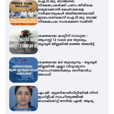
ഐ.ടി.യു. ബാങ്കിലെ
നിക്ഷേപകർക്ക് പണം തിരികെ
ലഭ്യമാക്കാൻ കേന്ദ്ര-കേരള
സർക്കാരുകൾ അടിയന്തരമായി
ഇടപെടണമെന്ന് ഐ.ടി.യു. ബാങ്ക്
നിക്ഷേപക സംരക്ഷണ സമിതി
ശക്തമായ കാറ്റിന് സാധ്യത –
ആഗസ്റ്റ് 12 വരെ മഴ തുടരും,
തൃശൂർ ജില്ലയിൽ മഞ്ഞ അലർട്ട്
ശക്തമായ മഴ തുടരുന്നു – തൃശൂർ
ജില്ലയിൽ എല്ലാ വിദ്യാഭ്യാസ
സ്ഥാപനങ്ങൾക്കും ശനിയാഴ്ച
അവധി
എം.ജി. യൂണിവേഴ്‌സിറ്റിയിൽ നിന്ന്
ഇംഗ്ളീഷ് സാഹിത്യത്തിൽ
ഡോക്ടറേറ്റ് നേടിയ എൻ. ആര്യ