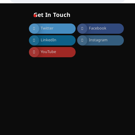
വോയിസ് ഓഫ് ഹിന്ദ് റജബ് ”
ഇരിങ്ങാലക്കുട ഫിലിം
സൊസൈറ്റി ആഗസ്റ്റ് 7
Get In Touch
വെള്ളിയാഴ്ച സ്‌ക്രീൻ
ചെയ്യുന്നു
Twitter
Facebook
August 6, 2026
സെന്റ് ജോസഫ്സ് കോളജ്
LinkedIn
Instagram
കോമേഴ്‌സ്
അസോസിയേഷന്
തുടക്കമായി
YouTube
August 6, 2026
കോമേഴ്സ്
എക്സ്പോയുമായി എസ്
എൻ ഹയർ സെക്കൻഡറി
വിദ്യാർത്ഥികൾ
August 6, 2026
സർഗ്ഗസാഹിതി-
കവിതാസംഗമം 2026 കവിതാ
ചർച്ച കാട്ടൂർ, ടി. കെ. ബാലൻ
ഹാളിൽ 16ന്
August 6, 2026