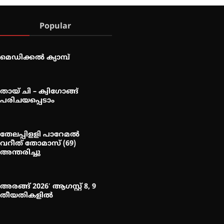
Popular
മെഡിക്കൽ ക്യാമ്പ്
തായ് ചി – ക്വിഗോങ്ങ്
പരിചയപ്പെടാം
തേലപ്പിളളി പാറേമൽ
വറീത് തോമാസ് (69)
അന്തരിച്ചു
അരങ്ങ് 2026′ ആഗസ്റ്റ് 8, 9
തീയതികളിൽ