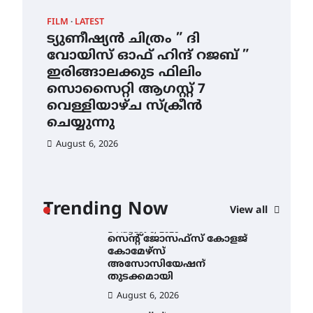
ഇടത്തരം മഴയ്ക്കും കാറ്റിനും
FILM
LATEST
CAM
സാധ്യത ഇരിങ്ങാലക്കുടയിൽ
4.4 മില്ലി മീറ്റർ മഴ ലഭിച്ചു
ട്യുണീഷ്യൻ ചിത്രം ” ദി
സെ
വോയിസ് ഓഫ് ഹിന്ദ് റജബ് ”
ക
August 6, 2026
ഇരിങ്ങാലക്കുട ഫിലിം
തു
ഐ.ഐ.ടി മദ്രാസ്സിൽ നിന്നും
സൊസൈറ്റി ആഗസ്റ്റ് 7
ഡോക്ടറേറ്റ് – ഇരിങ്ങാലക്കുട
Au
സ്വദേശി ആതിര എം കെ
വെള്ളിയാഴ്ച സ്‌ക്രീൻ
യുടെ നേട്ടം പ്രതിസന്ധികളോട്
ചെയ്യുന്നു
പൊരുതി
August 6, 2026
August 5, 2026
ട്യുണീഷ്യൻ ചിത്രം ” ദി
വോയിസ് ഓഫ് ഹിന്ദ് റജബ് ”
ഇരിങ്ങാലക്കുട ഫിലിം
സൊസൈറ്റി ആഗസ്റ്റ് 7
ാ
വെള്ളിയാഴ്ച സ്‌ക്രീൻ
Trending Now
View all
ചെയ്യുന്നു
ൻ
August 6, 2026
സെന്റ് ജോസഫ്സ് കോളജ്
കോമേഴ്‌സ്
അസോസിയേഷന്
തുടക്കമായി
August 6, 2026