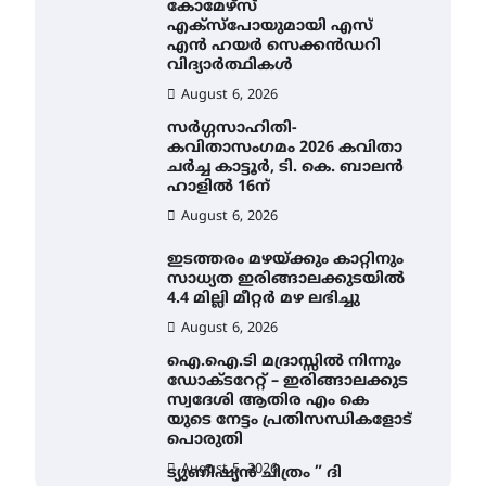
കോമേഴ്സ്
എക്സ്പോയുമായി എസ്
എൻ ഹയർ സെക്കൻഡറി
വിദ്യാർത്ഥികൾ
August 6, 2026
സർഗ്ഗസാഹിതി-
കവിതാസംഗമം 2026 കവിതാ
ചർച്ച കാട്ടൂർ, ടി. കെ. ബാലൻ
ഹാളിൽ 16ന്
August 6, 2026
ഇടത്തരം മഴയ്ക്കും കാറ്റിനും
സാധ്യത ഇരിങ്ങാലക്കുടയിൽ
4.4 മില്ലി മീറ്റർ മഴ ലഭിച്ചു
August 6, 2026
ഐ.ഐ.ടി മദ്രാസ്സിൽ നിന്നും
ഡോക്ടറേറ്റ് – ഇരിങ്ങാലക്കുട
സ്വദേശി ആതിര എം കെ
യുടെ നേട്ടം പ്രതിസന്ധികളോട്
പൊരുതി
August 5, 2026
ട്യുണീഷ്യൻ ചിത്രം ” ദി