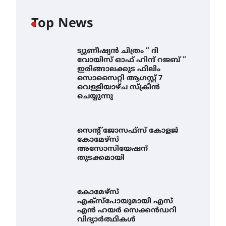
Top News
ട്യുണീഷ്യൻ ചിത്രം ” ദി
വോയിസ് ഓഫ് ഹിന്ദ് റജബ് ”
ഇരിങ്ങാലക്കുട ഫിലിം
സൊസൈറ്റി ആഗസ്റ്റ് 7
വെള്ളിയാഴ്ച സ്‌ക്രീൻ
ചെയ്യുന്നു
സെന്റ് ജോസഫ്സ് കോളജ്
കോമേഴ്‌സ്
അസോസിയേഷന്
തുടക്കമായി
കോമേഴ്സ്
എക്സ്പോയുമായി എസ്
എൻ ഹയർ സെക്കൻഡറി
വിദ്യാർത്ഥികൾ