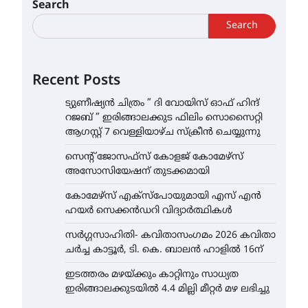
Search
Search
Recent Posts
ട്യുണീഷ്യൻ ചിത്രം ” ദി വോയിസ് ഓഫ് ഹിന്ദ്
റജബ് ” ഇരിങ്ങാലക്കുട ഫിലിം സൊസൈറ്റി
ആഗസ്റ്റ് 7 വെള്ളിയാഴ്ച സ്‌ക്രീൻ ചെയ്യുന്നു
സെന്റ് ജോസഫ്സ് കോളജ് കോമേഴ്‌സ്
അസോസിയേഷന് തുടക്കമായി
കോമേഴ്സ് എക്സ്പോയുമായി എസ് എൻ
ഹയർ സെക്കൻഡറി വിദ്യാർത്ഥികൾ
സർഗ്ഗസാഹിതി- കവിതാസംഗമം 2026 കവിതാ
ചർച്ച കാട്ടൂർ, ടി. കെ. ബാലൻ ഹാളിൽ 16ന്
ഇടത്തരം മഴയ്ക്കും കാറ്റിനും സാധ്യത
ഇരിങ്ങാലക്കുടയിൽ 4.4 മില്ലി മീറ്റർ മഴ ലഭിച്ചു