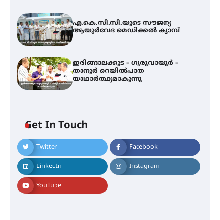
എ.കെ.സി.സി.യുടെ സൗജന്യ
ആയുർവേദ മെഡിക്കൽ ക്യാമ്പ്
ഇരിങ്ങാലക്കുട – ഗുരുവായൂർ –
താനൂർ റെയിൽപാത
യാഥാർത്ഥ്യമാകുന്നു
Get In Touch
Twitter
Facebook
അരങ്ങ് 2026-ന്
സാംസ്കാരികപ്പൊലിമയോടെ
LinkedIn
Instagram
സമാപനം
YouTube
എ.കെ.സി.സി.യുടെ സൗജന്യ