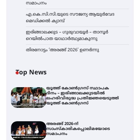
സമാപനം
എ.കെ.സി.സി.യുടെ സൗജന്യ ആയുർവേദ
മെഡിക്കൽ ക്യാമ്പ്
ഇരിങ്ങാലക്കുട – ഗുരുവായൂർ – താനൂർ
റെയിൽപാത യാഥാർത്ഥ്യമാകുന്നു
തിരനോട്ടം ‘അരങ്ങ് 2026’ ഉണർന്നു
Top News
യൂത്ത് കോൺഗ്രസ്‌ സ്ഥാപക
ദിനം – ഇരിങ്ങാലക്കുടയിൽ
ലഹരിവിരുദ്ധ പ്രതിജ്ഞയെടുത്ത്
യൂത്ത് കോൺഗ്രസ്
അരങ്ങ് 2026-ന്
സാംസ്കാരികപ്പൊലിമയോടെ
സമാപനം