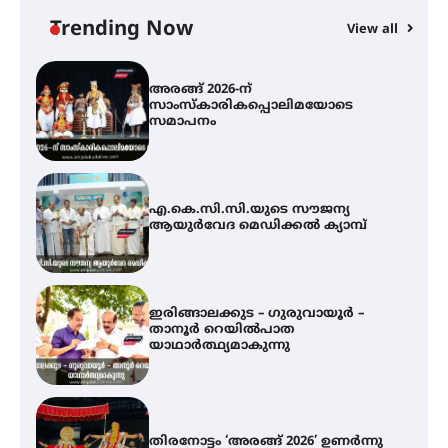
ലഹരിവിരുദ്ധ പ്രതിജ്ഞയെടുത്ത്
യൂത്ത് കോൺഗ്രസ്
Trending Now
View all
അരങ്ങ് 2026-ന്
സാംസ്കാരികപ്പൊലിമയോടെ
സമാപനം
എ.കെ.സി.സി.യുടെ സൗജന്യ
ആയുർവേദ മെഡിക്കൽ ക്യാമ്പ്
ഇരിങ്ങാലക്കുട – ഗുരുവായൂർ –
താനൂർ റെയിൽപാത
യാഥാർത്ഥ്യമാകുന്നു
തിരനോട്ടം ‘അരങ്ങ് 2026’ ഉണർന്നു