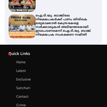
ഐ.ടി.യു. ബാങ്കിലെ
നിക്ഷേപകർക്ക് പണം തിരികെ
ലഭ്യമാക്കാൻ കേന്ദ്ര-കേരള
സർക്കാരുകൾ അടിയന്തരമായി
ഇടപെടണമെന്ന് ഐ.ടി.യു. ബാങ്ക്
നിക്ഷേപക സംരക്ഷണ സമിതി
യൂത്ത് കോൺഗ്രസ്‌ സ്ഥാപക ദിനം
– ഇരിങ്ങാലക്കുടയിൽ
Quick Links
ലഹരിവിരുദ്ധ പ്രതിജ്ഞയെടുത്ത്
യൂത്ത് കോൺഗ്രസ്
Home
Latest
അരങ്ങ് 2026-ന്
സാംസ്കാരികപ്പൊലിമയോടെ
Exclusive
സമാപനം
Sanchari
Contact
എ.കെ.സി.സി.യുടെ സൗജന്യ
Crime