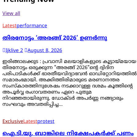
Trending Now
View all
Latest
performance
തിരനോട്ടം ‘അരങ്ങ് 2026’ ഉണർന്നു
Ijklive 2
August 8, 2026
ഇരിങ്ങാലക്കുട : പ്രവാസി മലയാളികളുടെ കൂട്ടായ്മയായ
തിരനോട്ടം ഒരുക്കുന്ന "അരങ്ങ് 2026"ൻ്റെ ദ്വിദിന
പരിപാടികൾക്ക് ഭാരതീയവിദ്യാഭവൻ ഓഡിറ്റോറിയത്തിൽ
സമാരംഭമായി. അക്കിത്തിരിമാരുടെ മരണാനന്തര
സംസ്കാരത്തിനുശേഷം നടക്കാറുള്ള ദശമം കൂത്തിൻ്റെ
അപൂർവ്വ രംഗാവതരണം ഏറെ പുതുമ
നിറഞ്ഞതായിരുന്നു. ഡോക്ടർ അപർണ്ണ നങ്ങ്യാരും
സംഘവും അവതരിപ്പിച്ച…
Exclusive
Latest
protest
ഐ.ടി.യു. ബാങ്കിലെ നിക്ഷേപകർക്ക് പണം