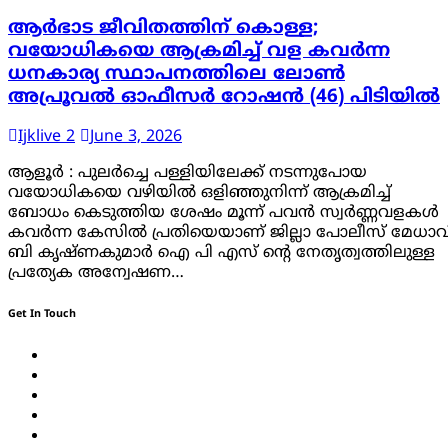
ആർഭാട ജീവിതത്തിന് കൊള്ള;
വയോധികയെ ആക്രമിച്ച് വള കവർന്ന
ധനകാര്യ സ്ഥാപനത്തിലെ ലോൺ
അപ്രൂവൽ ഓഫീസർ റോഷൻ (46) പിടിയിൽ
Ijklive 2
June 3, 2026
ആളൂർ : പുലർച്ചെ പള്ളിയിലേക്ക് നടന്നുപോയ
വയോധികയെ വഴിയിൽ ഒളിഞ്ഞുനിന്ന് ആക്രമിച്ച്
ബോധം കെടുത്തിയ ശേഷം മൂന്ന് പവൻ സ്വർണ്ണവളകൾ
കവർന്ന കേസിൽ പ്രതിയെയാണ് ജില്ലാ പോലീസ് മേധാവ
ബി കൃഷ്ണകുമാർ ഐ പി എസ് ന്റെ നേതൃത്വത്തിലുള്ള
പ്രത്യേക അന്വേഷണ…
Get In Touch
Twitter
Facebook
LinkedIn
Instagram
YouTube