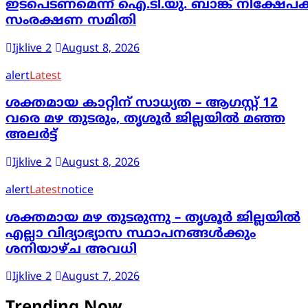
ഇടപെടണമെന്ന് ഐ.ടി.യു. ബാങ്ക് നിക്ഷേപ
സംരക്ഷണ സമിതി
Ijklive 2
August 8, 2026
alert
Latest
ശക്തമായ കാറ്റിന് സാധ്യത – ആഗസ്റ്റ് 12
വരെ മഴ തുടരും, തൃശൂർ ജില്ലയിൽ മഞ്ഞ
അലർട്ട്
Ijklive 2
August 8, 2026
alert
Latest
notice
ശക്തമായ മഴ തുടരുന്നു – തൃശൂർ ജില്ലയിൽ
എല്ലാ വിദ്യാഭ്യാസ സ്ഥാപനങ്ങൾക്കും
ശനിയാഴ്ച അവധി
Ijklive 2
August 7, 2026