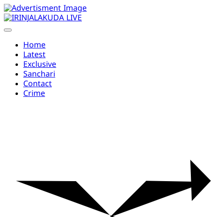
Skip
to
content
Home
Latest
Exclusive
Sanchari
Contact
Crime