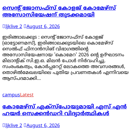
സെന്റ് ജോസഫ്സ് കോളജ് കോമേഴ്‌സ്
അസോസിയേഷന് തുടക്കമായി
Ijklive 2
August 6, 2026
ഇരിങ്ങാലക്കുട : സെന്റ് ജോസഫ്സ് കോളജ്
(ഓട്ടോണമസ്), ഇരിങ്ങാലക്കുടയിലെ കൊമേഴ്സ്
സെൽഫ് ഫിനാൻസിങ് വിഭാഗത്തിന്റെ
അസോസിയേഷനായ 'കൊമേറ' 2026 ന്റെ ഉദ്ഘാടനം
മിലാന്റിക് സി.ഇ.ഒ. മിലൻ പോൾ നിർവഹിച്ചു.
സംരംഭകത്വം, കോർപ്പറേറ്റ് ലോകത്തെ അവസരങ്ങൾ,
തൊഴിൽമേഖലയിലെ പുതിയ പ്രവണതകൾ എന്നിവയെ
ആസ്പദമാക്കി…
campus
Latest
കോമേഴ്സ് എക്സ്പോയുമായി എസ് എൻ
ഹയർ സെക്കൻഡറി വിദ്യാർത്ഥികൾ
Ijklive 2
August 6, 2026