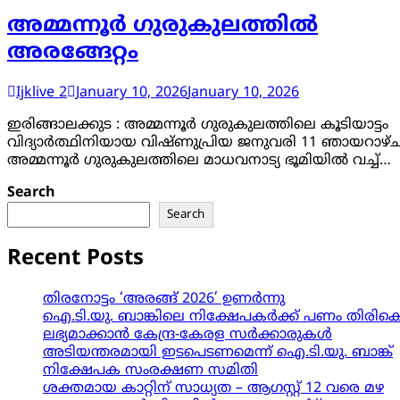
അമ്മന്നൂർ ഗുരുകുലത്തിൽ
അരങ്ങേറ്റം
Ijklive 2
January 10, 2026
January 10, 2026
ഇരിങ്ങാലക്കുട : അമ്മന്നൂർ ഗുരുകുലത്തിലെ കൂടിയാട്ടം
വിദ്യാർത്ഥിനിയായ വിഷ്ണുപ്രിയ ജനുവരി 11 ഞായറാഴ്
അമ്മന്നൂർ ഗുരുകുലത്തിലെ മാധവനാട്യ ഭൂമിയിൽ വച്ച്…
Search
Search
Recent Posts
തിരനോട്ടം ‘അരങ്ങ് 2026’ ഉണർന്നു
ഐ.ടി.യു. ബാങ്കിലെ നിക്ഷേപകർക്ക് പണം തിരിക
ലഭ്യമാക്കാൻ കേന്ദ്ര-കേരള സർക്കാരുകൾ
അടിയന്തരമായി ഇടപെടണമെന്ന് ഐ.ടി.യു. ബാങ്ക്
നിക്ഷേപക സംരക്ഷണ സമിതി
ശക്തമായ കാറ്റിന് സാധ്യത – ആഗസ്റ്റ് 12 വരെ മഴ