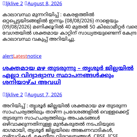
Ijklive 2
August 8, 2026
കാലാവസ്ഥ മുന്നറിയിപ്പ് : കേരളത്തിൽ
ഒറ്റപ്പെട്ടയിടങ്ങളിൽ ഇന്നും (08/08/2026) നാളെയും
(09/08/2026) മണിക്കൂറിൽ 40 മുതൽ 50 കിലോമീറ്റർ വര
വേഗതയിൽ ശക്തമായ കാറ്റിന് സാധ്യതയുണ്ടെന്ന് കേന്ദ്ര
കാലാവസ്ഥ വകുപ്പ് അറിയിച്ചു.
alert
Latest
notice
ശക്തമായ മഴ തുടരുന്നു – തൃശൂർ ജില്ലയിൽ
എല്ലാ വിദ്യാഭ്യാസ സ്ഥാപനങ്ങൾക്കും
ശനിയാഴ്ച അവധി
Ijklive 2
August 7, 2026
അറിയിപ്പ് : തൃശൂർ ജില്ലയിൽ ശക്തമായ മഴ തുടരുന്ന
സാഹചര്യത്തിലും താഴ്ന്ന പ്രദേശങ്ങളിൽ വെള്ളക്കെട്ട്
തുടരുന്ന സാഹചര്യത്തിലും അപകടങ്ങൾ
ഒഴിവാക്കുന്നതിനുള്ള മുൻകരുതൽ നടപടിയുടെ
ഭാഗമായി, തൃശൂർ ജില്ലയിലെ അങ്കണവാടികൾ,
നഴ്സറികൾ, കേന്ദ്രീയ വിദ്യാലയങ്ങൾ, CBSE, ICSE