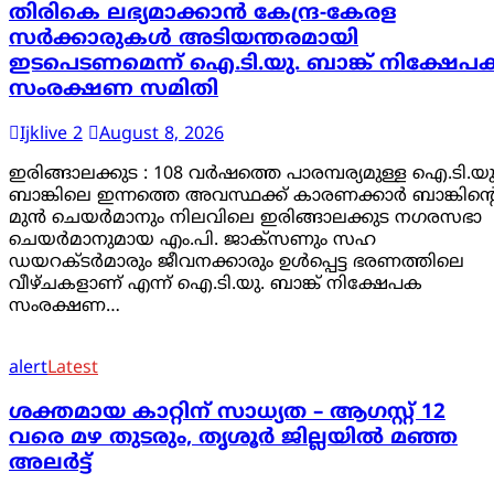
തിരികെ ലഭ്യമാക്കാൻ കേന്ദ്ര-കേരള
സർക്കാരുകൾ അടിയന്തരമായി
ഇടപെടണമെന്ന് ഐ.ടി.യു. ബാങ്ക് നിക്ഷേപ
സംരക്ഷണ സമിതി
Ijklive 2
August 8, 2026
ഇരിങ്ങാലക്കുട : 108 വർഷത്തെ പാരമ്പര്യമുള്ള ഐ.ടി.യു
ബാങ്കിലെ ഇന്നത്തെ അവസ്ഥക്ക് കാരണക്കാർ ബാങ്കിന്റ
മുൻ ചെയർമാനും നിലവിലെ ഇരിങ്ങാലക്കുട നഗരസഭാ
ചെയർമാനുമായ എം.പി. ജാക്സണും സഹ
ഡയറക്ടർമാരും ജീവനക്കാരും ഉൾപ്പെട്ട ഭരണത്തിലെ
വീഴ്ചകളാണ് എന്ന് ഐ.ടി.യു. ബാങ്ക് നിക്ഷേപക
സംരക്ഷണ…
alert
Latest
ശക്തമായ കാറ്റിന് സാധ്യത – ആഗസ്റ്റ് 12
വരെ മഴ തുടരും, തൃശൂർ ജില്ലയിൽ മഞ്ഞ
അലർട്ട്