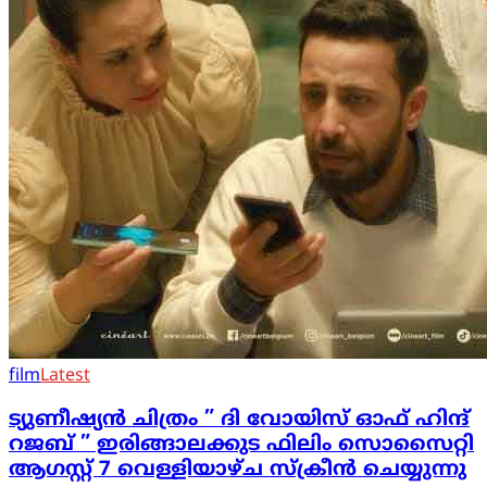
film
Latest
ട്യുണീഷ്യൻ ചിത്രം ” ദി വോയിസ് ഓഫ് ഹിന്ദ്
റജബ് ” ഇരിങ്ങാലക്കുട ഫിലിം സൊസൈറ്റി
ആഗസ്റ്റ് 7 വെള്ളിയാഴ്ച സ്‌ക്രീൻ ചെയ്യുന്നു