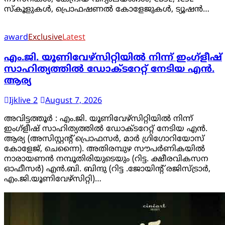
സ്കൂളുകൾ, പ്രൊഫഷണൽ കോളേജുകൾ, ട്യൂഷൻ…
award
Exclusive
Latest
എം.ജി. യൂണിവേഴ്‌സിറ്റിയിൽ നിന്ന് ഇംഗ്ളീഷ്
സാഹിത്യത്തിൽ ഡോക്ടറേറ്റ് നേടിയ എൻ.
ആര്യ
Ijklive 2
August 7, 2026
അവിട്ടത്തൂർ : എം.ജി. യൂണിവേഴ്‌സിറ്റിയിൽ നിന്ന്
ഇംഗ്ളീഷ് സാഹിത്യത്തിൽ ഡോക്ടറേറ്റ് നേടിയ എൻ.
ആര്യ (അസിസ്റ്റൻ്റ് പ്രൊഫസർ, മാർ ഗ്രിഗോറിയോസ്
കോളേജ്, ചെന്നൈ). അതിരമ്പുഴ സൗപർണികയിൽ
നാരായണൻ നമ്പൂതിരിയുടെയും (റിട്ട. ക്ഷീരവികസന
ഓഫീസർ) എൻ.ബി. ബിന്ദു (റിട്ട .ജോയിന്റ് രജിസ്ട്രാർ,
എം.ജി.യൂണിവേഴ്‌സിറ്റി)…