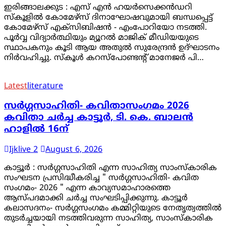
ഇരിങ്ങാലക്കുട : എസ് എൻ ഹയർസെക്കൻഡറി
സ്കൂളിൽ കോമേഴ്സ് ദിനാഘോഷവുമായി ബന്ധപ്പെട്ട്
കോമേഴ്‌സ് എക്സിബിഷൻ - എംപോറിയോ നടത്തി.
പൂർവ്വ വിദ്യാർത്ഥിയും മ്യൂറൽ മാജിക് മീഡിയയുടെ
സ്ഥാപകനും കൂടി ആയ അതുൽ സുരേന്ദ്രൻ ഉദ്ഘാടനം
നിർവഹിച്ചു. സ്കൂൾ കറസ്പോണ്ടന്റ് മാനേജർ പി…
Latest
literature
സർഗ്ഗസാഹിതി- കവിതാസംഗമം 2026
കവിതാ ചർച്ച കാട്ടൂർ, ടി. കെ. ബാലൻ
ഹാളിൽ 16ന്
Ijklive 2
August 6, 2026
കാട്ടൂർ : സർഗ്ഗസാഹിതി എന്ന സാഹിത്യ സാംസ്കാരിക
സംഘടന പ്രസിദ്ധീകരിച്ച " സർഗ്ഗസാഹിതി- കവിത
സംഗമം- 2026 " എന്ന കാവ്യസമാഹാരത്തെ
ആസ്പദമാക്കി ചർച്ച സംഘടിപ്പിക്കുന്നു. കാട്ടൂർ
കലാസദനം- സർഗ്ഗസംഗമം കമ്മിറ്റിയുടെ നേതൃത്വത്തിൽ
തുടർച്ചയായി നടത്തിവരുന്ന സാഹിത്യ, സാംസ്കാരിക