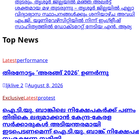
തുടരും, തൃശൂർ ജില്ലയിൽ മഞ്ഞ അലർട്ട്
ശക്തമായ മഴ തുടരുന്നു – തൃശൂർ ജില്ലയിൽ എല്ലാ
വിദ്യാഭ്യാസ സ്ഥാപനങ്ങൾക്കും ശനിയാഴ്ച അവധി
എം.ജി. യൂണിവേഴ്‌സിറ്റിയിൽ നിന്ന് ഇംഗ്ളീഷ്
സാഹിത്യത്തിൽ ഡോക്ടറേറ്റ് നേടിയ എൻ. ആര്യ
Top News
Latest
performance
തിരനോട്ടം ‘അരങ്ങ് 2026’ ഉണർന്നു
Ijklive 2
August 8, 2026
Exclusive
Latest
protest
ഐ.ടി.യു. ബാങ്കിലെ നിക്ഷേപകർക്ക് പണം
തിരികെ ലഭ്യമാക്കാൻ കേന്ദ്ര-കേരള
സർക്കാരുകൾ അടിയന്തരമായി
ഇടപെടണമെന്ന് ഐ.ടി.യു. ബാങ്ക് നിക്ഷേപ