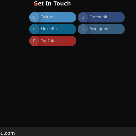
സൊസൈറ്റി ആഗസ്റ്റ് 7
Get In Touch
വെള്ളിയാഴ്ച സ്‌ക്രീൻ
ചെയ്യുന്നു
Twitter
Facebook
August 6, 2026
സെന്റ് ജോസഫ്സ് കോളജ്
LinkedIn
Instagram
കോമേഴ്‌സ്
അസോസിയേഷന്
തുടക്കമായി
YouTube
August 6, 2026
കോമേഴ്സ്
എക്സ്പോയുമായി എസ്
എൻ ഹയർ സെക്കൻഡറി
വിദ്യാർത്ഥികൾ
August 6, 2026
സർഗ്ഗസാഹിതി-
കവിതാസംഗമം 2026 കവിതാ
ചർച്ച കാട്ടൂർ, ടി. കെ. ബാലൻ
ഹാളിൽ 16ന്
August 6, 2026
ഇടത്തരം മഴയ്ക്കും കാറ്റിനും
a4u.com
സാധ്യത ഇരിങ്ങാലക്കുടയിൽ