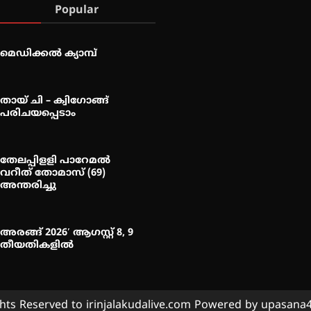
Popular
മെഡിക്കൽ ക്യാമ്പ്
തായ് ചി – ക്വിഗോങ്ങ്
പരിചയപ്പെടാം
തേലപ്പിളളി പാറേമൽ
വറീത് തോമാസ് (69)
അന്തരിച്ചു
അരങ്ങ് 2026′ ആഗസ്റ്റ് 8, 9
തീയതികളിൽ
ghts Reserved to irinjalakudalive.com Powered by upasan