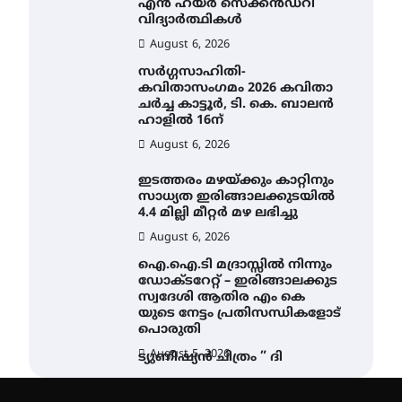
എൻ ഹയർ സെക്കൻഡറി
വിദ്യാർത്ഥികൾ
August 6, 2026
സർഗ്ഗസാഹിതി-
കവിതാസംഗമം 2026 കവിതാ
ചർച്ച കാട്ടൂർ, ടി. കെ. ബാലൻ
ഹാളിൽ 16ന്
August 6, 2026
ഇടത്തരം മഴയ്ക്കും കാറ്റിനും
സാധ്യത ഇരിങ്ങാലക്കുടയിൽ
4.4 മില്ലി മീറ്റർ മഴ ലഭിച്ചു
August 6, 2026
ഐ.ഐ.ടി മദ്രാസ്സിൽ നിന്നും
ഡോക്ടറേറ്റ് – ഇരിങ്ങാലക്കുട
സ്വദേശി ആതിര എം കെ
യുടെ നേട്ടം പ്രതിസന്ധികളോട്
പൊരുതി
August 5, 2026
ട്യുണീഷ്യൻ ചിത്രം ” ദി
വോയിസ് ഓഫ് ഹിന്ദ് റജബ് ”
ഇരിങ്ങാലക്കുട ഫിലിം