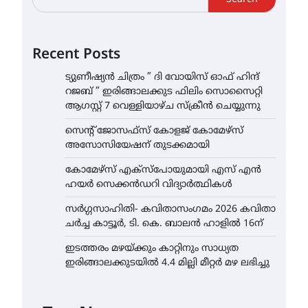
Recent Posts
ട്യുണീഷ്യൻ ചിത്രം ” ദി വോയിസ് ഓഫ് ഹിന്ദ്
റജബ് ” ഇരിങ്ങാലക്കുട ഫിലിം സൊസൈറ്റി
ആഗസ്റ്റ് 7 വെള്ളിയാഴ്ച സ്‌ക്രീൻ ചെയ്യുന്നു
സെന്റ് ജോസഫ്സ് കോളജ് കോമേഴ്‌സ്
അസോസിയേഷന് തുടക്കമായി
കോമേഴ്സ് എക്സ്പോയുമായി എസ് എൻ
ഹയർ സെക്കൻഡറി വിദ്യാർത്ഥികൾ
സർഗ്ഗസാഹിതി- കവിതാസംഗമം 2026 കവിതാ
ചർച്ച കാട്ടൂർ, ടി. കെ. ബാലൻ ഹാളിൽ 16ന്
ഇടത്തരം മഴയ്ക്കും കാറ്റിനും സാധ്യത
ഇരിങ്ങാലക്കുടയിൽ 4.4 മില്ലി മീറ്റർ മഴ ലഭിച്ചു