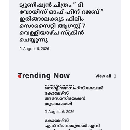
4.4 മില്ലി മീറ്റർ മഴ ലഭിച്ചു
ട്യുണീഷ്യൻ ചിത്രം ” ദി
സെ
വോയിസ് ഓഫ് ഹിന്ദ് റജബ് ”
ക
August 6, 2026
ഇരിങ്ങാലക്കുട ഫിലിം
തു
ഐ.ഐ.ടി മദ്രാസ്സിൽ നിന്നും
സൊസൈറ്റി ആഗസ്റ്റ് 7
ഡോക്ടറേറ്റ് – ഇരിങ്ങാലക്കുട
Au
സ്വദേശി ആതിര എം കെ
വെള്ളിയാഴ്ച സ്‌ക്രീൻ
യുടെ നേട്ടം പ്രതിസന്ധികളോട്
ചെയ്യുന്നു
പൊരുതി
August 6, 2026
August 5, 2026
ട്യുണീഷ്യൻ ചിത്രം ” ദി
വോയിസ് ഓഫ് ഹിന്ദ് റജബ് ”
ഇരിങ്ങാലക്കുട ഫിലിം
സൊസൈറ്റി ആഗസ്റ്റ് 7
ാ
വെള്ളിയാഴ്ച സ്‌ക്രീൻ
Trending Now
View all
ചെയ്യുന്നു
ൻ
August 6, 2026
സെന്റ് ജോസഫ്സ് കോളജ്
കോമേഴ്‌സ്
അസോസിയേഷന്
തുടക്കമായി
August 6, 2026
കോമേഴ്സ്
എക്സ്പോയുമായി എസ്