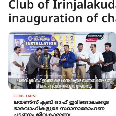
Club of Irinjalaku
inauguration of cha
CLUBS
LATEST
ലയൺസ് ക്ലബ് ഓഫ് ഇരിങ്ങാലക്കുട
ഭാരവാഹികളുടെ സ്ഥാനാരോഹണ
ചടങ്ങും ജീവകാരുണ്യ