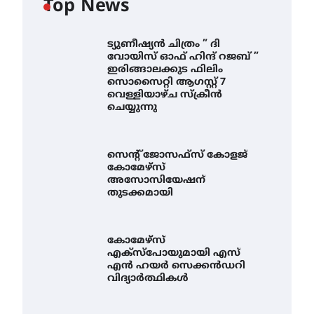
Top News
ട്യുണീഷ്യൻ ചിത്രം ” ദി
വോയിസ് ഓഫ് ഹിന്ദ് റജബ് ”
ഇരിങ്ങാലക്കുട ഫിലിം
സൊസൈറ്റി ആഗസ്റ്റ് 7
വെള്ളിയാഴ്ച സ്‌ക്രീൻ
ചെയ്യുന്നു
സെന്റ് ജോസഫ്സ് കോളജ്
കോമേഴ്‌സ്
അസോസിയേഷന്
തുടക്കമായി
കോമേഴ്സ്
എക്സ്പോയുമായി എസ്
എൻ ഹയർ സെക്കൻഡറി
വിദ്യാർത്ഥികൾ