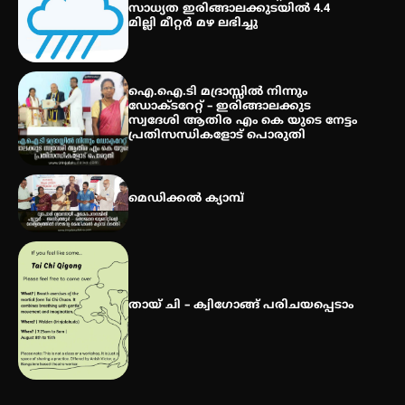
സാധ്യത ഇരിങ്ങാലക്കുടയിൽ 4.4
മില്ലി മീറ്റർ മഴ ലഭിച്ചു
കോമേഴ്സ് എക്സ്പോയുമായി
എസ് എൻ ഹയർ സെക്കൻഡറി
ഐ.ഐ.ടി മദ്രാസ്സിൽ നിന്നും
വിദ്യാർത്ഥികൾ
ഡോക്ടറേറ്റ് – ഇരിങ്ങാലക്കുട
സ്വദേശി ആതിര എം കെ യുടെ നേട്ടം
പ്രതിസന്ധികളോട് പൊരുതി
സർഗ്ഗസാഹിതി- കവിതാസംഗമം
2026 കവിതാ ചർച്ച കാട്ടൂർ, ടി. കെ.
മെഡിക്കൽ ക്യാമ്പ്
ബാലൻ ഹാളിൽ 16ന്
തായ് ചി – ക്വിഗോങ്ങ് പരിചയപ്പെടാം