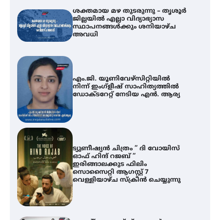
ശക്തമായ മഴ തുടരുന്നു – തൃശൂർ
ജില്ലയിൽ എല്ലാ വിദ്യാഭ്യാസ
സ്ഥാപനങ്ങൾക്കും ശനിയാഴ്ച
അവധി
എം.ജി. യൂണിവേഴ്‌സിറ്റിയിൽ
നിന്ന് ഇംഗ്ളീഷ് സാഹിത്യത്തിൽ
ഡോക്ടറേറ്റ് നേടിയ എൻ. ആര്യ
ട്യുണീഷ്യൻ ചിത്രം ” ദി വോയിസ്
ഓഫ് ഹിന്ദ് റജബ് ”
ഇരിങ്ങാലക്കുട ഫിലിം
സൊസൈറ്റി ആഗസ്റ്റ് 7
വെള്ളിയാഴ്ച സ്‌ക്രീൻ ചെയ്യുന്നു