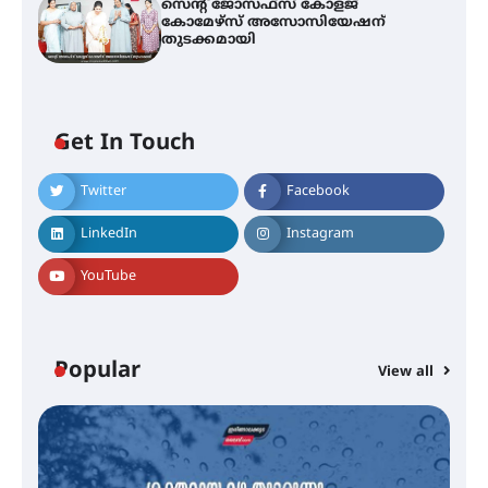
സെന്റ് ജോസഫ്സ് കോളജ്
കോമേഴ്‌സ് അസോസിയേഷന്
തുടക്കമായി
Get In Touch
Twitter
Facebook
എം.ജി. യൂണിവേഴ്‌സിറ്റിയിൽ നിന്ന്
ഇംഗ്ളീഷ് സാഹിത്യത്തിൽ
LinkedIn
Instagram
ഡോക്ടറേറ്റ് നേടിയ എൻ. ആര്യ
YouTube
ട്യുണീഷ്യൻ ചിത്രം ” ദി വോയിസ്
ഓഫ് ഹിന്ദ് റജബ് ” ഇരിങ്ങാലക്കുട
ഫിലിം സൊസൈറ്റി ആഗസ്റ്റ് 7
Popular
View all
വെള്ളിയാഴ്ച സ്‌ക്രീൻ ചെയ്യുന്നു
സെന്റ് ജോസഫ്സ് കോളജ്
കോമേഴ്‌സ് അസോസിയേഷന്
തുടക്കമായി