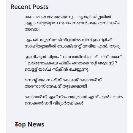
Recent Posts
ശക്തമായ മഴ തുടരുന്നു – തൃശൂർ ജില്ലയിൽ
എല്ലാ വിദ്യാഭ്യാസ സ്ഥാപനങ്ങൾക്കും ശനിയാഴ്ച
അവധി
എം.ജി. യൂണിവേഴ്‌സിറ്റിയിൽ നിന്ന് ഇംഗ്ളീഷ്
സാഹിത്യത്തിൽ ഡോക്ടറേറ്റ് നേടിയ എൻ. ആര്യ
ട്യുണീഷ്യൻ ചിത്രം ” ദി വോയിസ് ഓഫ് ഹിന്ദ് റജബ്
” ഇരിങ്ങാലക്കുട ഫിലിം സൊസൈറ്റി ആഗസ്റ്റ് 7
വെള്ളിയാഴ്ച സ്‌ക്രീൻ ചെയ്യുന്നു
സെന്റ് ജോസഫ്സ് കോളജ് കോമേഴ്‌സ്
അസോസിയേഷന് തുടക്കമായി
കോമേഴ്സ് എക്സ്പോയുമായി എസ് എൻ ഹയർ
സെക്കൻഡറി വിദ്യാർത്ഥികൾ
Top News