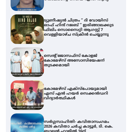
ഇ
ന
ട്യുണീഷ്യൻ ചിത്രം ” ദി വോയിസ്
ഓഫ് ഹിന്ദ് റജബ് ” ഇരിങ്ങാലക്കുട
ഫിലിം സൊസൈറ്റി ആഗസ്റ്റ് 7
വെള്ളിയാഴ്ച സ്‌ക്രീൻ ചെയ്യുന്നു
സെന്റ് ജോസഫ്സ് കോളജ്
കോമേഴ്‌സ് അസോസിയേഷന്
തുടക്കമായി
കോമേഴ്സ് എക്സ്പോയുമായി
എസ് എൻ ഹയർ സെക്കൻഡറി
വിദ്യാർത്ഥികൾ
സർഗ്ഗസാഹിതി- കവിതാസംഗമം
2026 കവിതാ ചർച്ച കാട്ടൂർ, ടി. കെ.
ബാലൻ ഹാളിൽ 16ന്