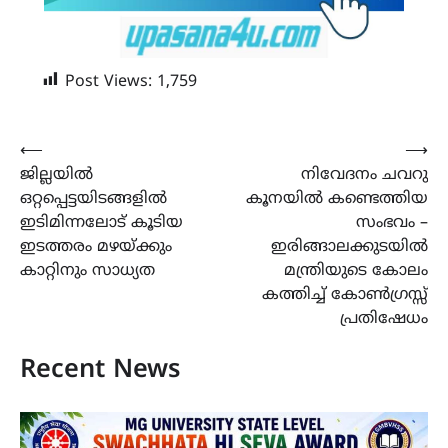
Post Views:
1,759
Post
⟵
⟶
ജില്ലയിൽ
നിവേദനം ചവറു
navigation
ഒറ്റപ്പെട്ടയിടങ്ങളിൽ
കൂനയിൽ കണ്ടെത്തിയ
ഇടിമിന്നലോട് കൂടിയ
സംഭവം –
ഇടത്തരം മഴയ്ക്കും
ഇരിങ്ങാലക്കുടയിൽ
കാറ്റിനും സാധ്യത
മന്ത്രിയുടെ കോലം
കത്തിച്ച് കോൺഗ്രസ്സ്
പ്രതിഷേധം
Recent News