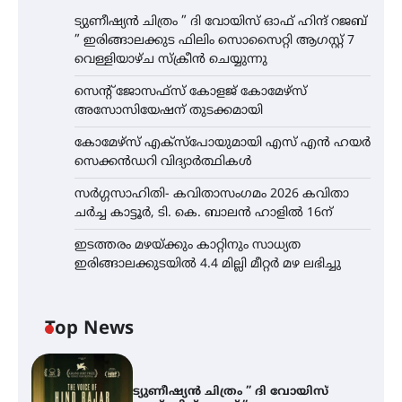
ട്യുണീഷ്യൻ ചിത്രം ” ദി വോയിസ് ഓഫ് ഹിന്ദ് റജബ്
” ഇരിങ്ങാലക്കുട ഫിലിം സൊസൈറ്റി ആഗസ്റ്റ് 7
വെള്ളിയാഴ്ച സ്‌ക്രീൻ ചെയ്യുന്നു
സെന്റ് ജോസഫ്സ് കോളജ് കോമേഴ്‌സ്
അസോസിയേഷന് തുടക്കമായി
കോമേഴ്സ് എക്സ്പോയുമായി എസ് എൻ ഹയർ
സെക്കൻഡറി വിദ്യാർത്ഥികൾ
സർഗ്ഗസാഹിതി- കവിതാസംഗമം 2026 കവിതാ
ചർച്ച കാട്ടൂർ, ടി. കെ. ബാലൻ ഹാളിൽ 16ന്
ഇടത്തരം മഴയ്ക്കും കാറ്റിനും സാധ്യത
ഇരിങ്ങാലക്കുടയിൽ 4.4 മില്ലി മീറ്റർ മഴ ലഭിച്ചു
Top News
ട്യുണീഷ്യൻ ചിത്രം ” ദി വോയിസ്