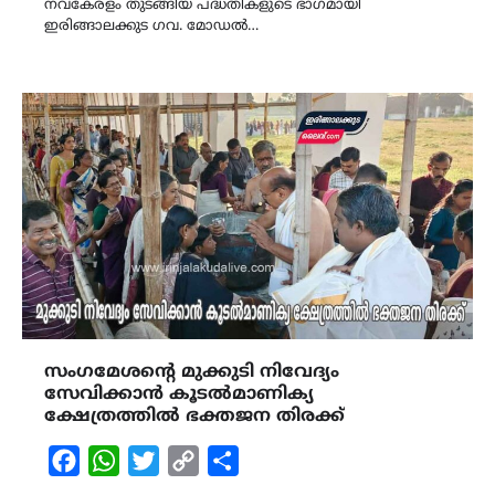
നവകേരളം തുടങ്ങിയ പദ്ധതികളുടെ ഭാഗമായി
ഇരിങ്ങാലക്കുട ഗവ. മോഡൽ…
സംഗമേശന്റെ മുക്കുടി നിവേദ്യം
സേവിക്കാൻ കൂടൽമാണിക്യ
ക്ഷേത്രത്തിൽ ഭക്തജന തിരക്ക്
Facebook
WhatsApp
Twitter
Copy
Share
Link