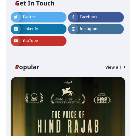
Get In Touch
Twitter
Facebook
LinkedIn
Instagram
YouTube
Popular
View all
സെന്റ് ജോസഫ്സ് കോളജ്
കോമേഴ്‌സ് അസോസിയേഷന്
തുടക്കമായി
കോമേഴ്സ് എക്സ്പോയുമായി
എസ് എൻ ഹയർ സെക്കൻഡറി
വിദ്യാർത്ഥികൾ