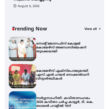
August 6, 2026
സെന്റ് ജോസഫ്സ് കോളജ്
കോമേഴ്‌സ് അസോസിയേഷന്
തുടക്കമായി
Trending Now
View all
കോമേഴ്സ് എക്സ്പോയുമായി
എസ് എൻ ഹയർ സെക്കൻഡറി
വിദ്യാർത്ഥികൾ
സർഗ്ഗസാഹിതി- കവിതാസംഗമം
2026 കവിതാ ചർച്ച കാട്ടൂർ, ടി. കെ.
ബാലൻ ഹാളിൽ 16ന്
ഇടത്തരം മഴയ്ക്കും കാറ്റിനും
സാധ്യത ഇരിങ്ങാലക്കുടയിൽ 4.4
മില്ലി മീറ്റർ മഴ ലഭിച്ചു