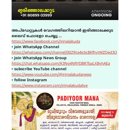
അപ്ഡേറ്റുകൾ വേഗത്തിലറിയാൻ ഇരിങ്ങാലക്കുട
ലൈവ് ഫോളോ ചെയ്യൂ …
https://www.facebook.com/irinjalakuda
▪
join WhatsApp Channel
https://whatsapp.com/channel/0029Va4ic6cBKfhytWZQed3O
▪
join WhatsApp News Group
https://chat.whatsapp.com/K3Ng4NRYDBR7baLXByhAEa
▪
subscribe YouTube channel
https://www.youtube.com/@irinjalakudanews
▪
follow Instagram
https://www.instagram.com/irinjalakudalive