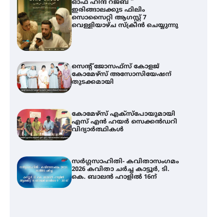
ഓഫ് ഹിന്ദ് റജബ് ”
ഇരിങ്ങാലക്കുട ഫിലിം
സൊസൈറ്റി ആഗസ്റ്റ് 7
വെള്ളിയാഴ്ച സ്‌ക്രീൻ ചെയ്യുന്നു
സെന്റ് ജോസഫ്സ് കോളജ്
കോമേഴ്‌സ് അസോസിയേഷന്
തുടക്കമായി
കോമേഴ്സ് എക്സ്പോയുമായി
എസ് എൻ ഹയർ സെക്കൻഡറി
വിദ്യാർത്ഥികൾ
സർഗ്ഗസാഹിതി- കവിതാസംഗമം
2026 കവിതാ ചർച്ച കാട്ടൂർ, ടി.
കെ. ബാലൻ ഹാളിൽ 16ന്