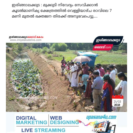
ഇരിങ്ങാലക്കുട : മുക്കുടി നിവേദ്യം സേവിക്കാൻ
കൂടൽമാണിക്യ ക്ഷേത്രത്തിൽ വെള്ളിയാഴ്ച രാവിലെ 7
മണി മുതൽ ഭക്തജന തിരക്ക് അനുഭവപെട്ടു.…