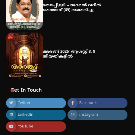
തേലപ്പിളളി പാറേമൽ വറീത്
തോമാസ് (69) അന്തരിച്ചു
അരങ്ങ് 2026′ ആഗസ്റ്റ് 8, 9
തീയതികളിൽ
Get In Touch
Twitter
Facebook
LinkedIn
Instagram
YouTube