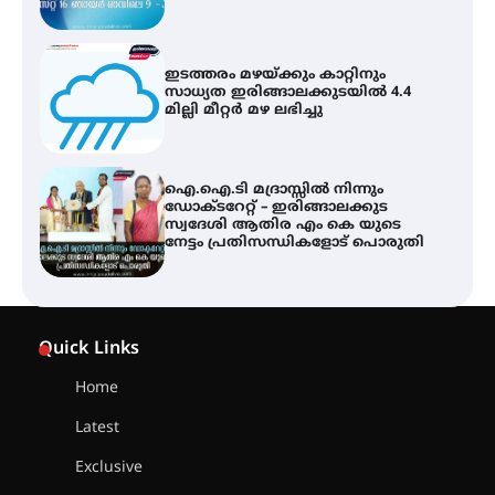
ഐ.ഐ.ടി മദ്രാസ്സിൽ നിന്നും
ഡോക്ടറേറ്റ് – ഇരിങ്ങാലക്കുട
സ്വദേശി ആതിര എം കെ യുടെ
നേട്ടം പ്രതിസന്ധികളോട് പൊരുതി
ട്യുണീഷ്യൻ ചിത്രം ” ദി വോയിസ്
ഓഫ് ഹിന്ദ് റജബ് ” ഇരിങ്ങാലക്കുട
ഫിലിം സൊസൈറ്റി ആഗസ്റ്റ് 7
വെള്ളിയാഴ്ച സ്‌ക്രീൻ ചെയ്യുന്നു
സെന്റ് ജോസഫ്സ് കോളജ്
കോമേഴ്‌സ് അസോസിയേഷന്
Quick Links
തുടക്കമായി
Home
Latest
കോമേഴ്സ് എക്സ്പോയുമായി
എസ് എൻ ഹയർ സെക്കൻഡറി
Exclusive
വിദ്യാർത്ഥികൾ