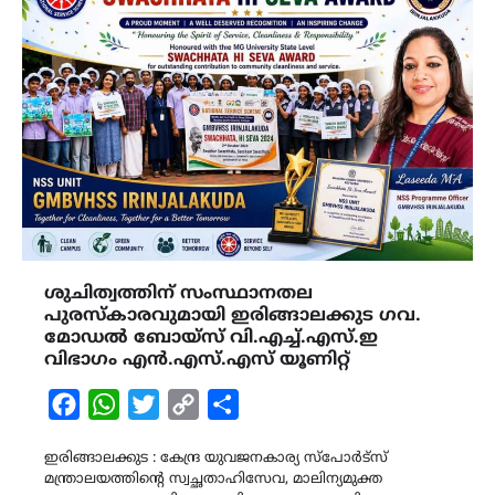
ശുചിത്വത്തിന് സംസ്ഥാനതല
പുരസ്‌കാരവുമായി ഇരിങ്ങാലക്കുട ഗവ.
മോഡൽ ബോയ്‌സ് വി.എച്ച്.എസ്.ഇ
വിഭാഗം എൻ.എസ്.എസ് യൂണിറ്റ്
Facebook
WhatsApp
Twitter
Copy
Share
Link
ഇരിങ്ങാലക്കുട : കേന്ദ്ര യുവജനകാര്യ സ്പോർട്സ്
മന്ത്രാലയത്തിൻ്റെ സ്വച്ഛതാഹിസേവ, മാലിന്യമുക്ത