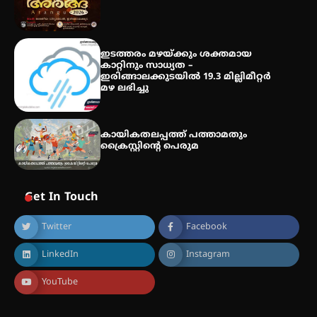
പരിചയപ്പെടാം
ഇടത്തരം മഴയ്ക്കും ശക്തമായ
കാറ്റിനും സാധ്യത –
ഇരിങ്ങാലക്കുടയിൽ 19.3 മില്ലിമീറ്റർ
മഴ ലഭിച്ചു
കായികതലപ്പത്ത് പത്താമതും
ക്രൈസ്റ്റിന്റെ പെരുമ
Get In Touch
Twitter
Facebook
LinkedIn
Instagram
YouTube