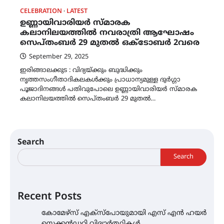
CELEBRATION
LATEST
ഉണ്ണായിവാരിയർ സ്‌മാരക
കലാനിലയത്തിൽ നവരാത്രി ആഘോഷം
സെപ്തംബർ 29 മുതൽ ഒക്ടോബർ 2വരെ
September 29, 2025
ഇരിങ്ങാലക്കുട : വിദ്യയ്ക്കും ബുദ്ധിക്കും
നൃത്തസംഗീതാദികലകൾക്കും പ്രാധാന്യമുള്ള ദുർഗ്ഗാ
പൂജാദിനങ്ങൾ പതിവുപോലെ ഉണ്ണായിവാരിയർ സ്‌മാരക
കലാനിലയത്തിൽ സെപ്തംബർ 29 മുതൽ…
Search
Search
Recent Posts
കോമേഴ്സ് എക്സ്പോയുമായി എസ് എൻ ഹയർ
സെക്കൻഡറി വിദ്യാർത്ഥികൾ