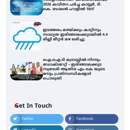
2026 കവിതാ ചർച്ച കാട്ടൂർ, ടി.
കെ. ബാലൻ ഹാളിൽ 16ന്
ഇടത്തരം മഴയ്ക്കും കാറ്റിനും
സാധ്യത ഇരിങ്ങാലക്കുടയിൽ 4.4
മില്ലി മീറ്റർ മഴ ലഭിച്ചു
ഐ.ഐ.ടി മദ്രാസ്സിൽ നിന്നും
ഡോക്ടറേറ്റ് – ഇരിങ്ങാലക്കുട
സ്വദേശി ആതിര എം കെ യുടെ
നേട്ടം പ്രതിസന്ധികളോട്
പൊരുതി
Get In Touch
Twitter
Facebook
സർഗ്ഗസാഹിതി- കവിതാസംഗമം
2026 കവിതാ ചർച്ച കാട്ടൂർ, ടി. കെ.