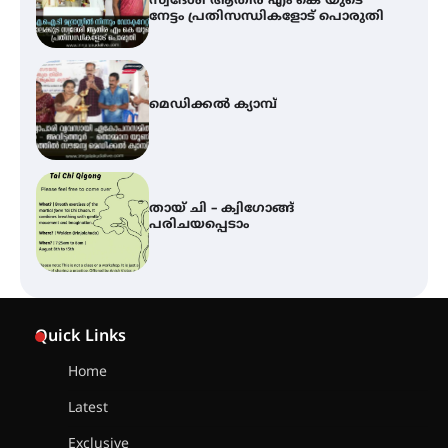
സ്വദേശി ആതിര എം കെ യുടെ
നേട്ടം പ്രതിസന്ധികളോട് പൊരുതി
മെഡിക്കൽ ക്യാമ്പ്
തായ് ചി – ക്വിഗോങ്ങ്
പരിചയപ്പെടാം
കോമേഴ്സ് എക്സ്പോയുമായി
എസ് എൻ ഹയർ സെക്കൻഡറി
Quick Links
വിദ്യാർത്ഥികൾ
Home
Latest
സർഗ്ഗസാഹിതി- കവിതാസംഗമം
2026 കവിതാ ചർച്ച കാട്ടൂർ, ടി. കെ.
Exclusive