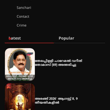
ബാലൻ ഹാളിൽ 16ന്
Sanchari
Contact
ഇടത്തരം മഴയ്ക്കും കാറ്റിനും
Crime
സാധ്യത ഇരിങ്ങാലക്കുടയിൽ 4.4
മില്ലി മീറ്റർ മഴ ലഭിച്ചു
Latest
Popular
ഐ.ഐ.ടി മദ്രാസ്സിൽ നിന്നും
ഡോക്ടറേറ്റ് – ഇരിങ്ങാലക്കുട
സ്വദേശി ആതിര എം കെ യുടെ
നേട്ടം പ്രതിസന്ധികളോട് പൊരുതി
തേലപ്പിളളി പാറേമൽ വറീത്
തോമാസ് (69) അന്തരിച്ചു
മെഡിക്കൽ ക്യാമ്പ്
അരങ്ങ് 2026′ ആഗസ്റ്റ് 8, 9
തീയതികളിൽ
തായ് ചി – ക്വിഗോങ്ങ്