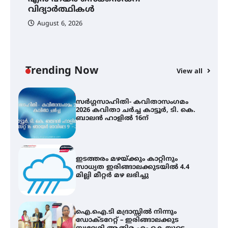
പരിചയപ്പെടാം
വിദ്യാർത്ഥികൾ
ഹ
August 6, 2026
കോമേഴ്സ് എക്സ്പോയുമായി
എസ് എൻ ഹയർ സെക്കൻഡറി
വിദ്യാർത്ഥികൾ
Trending Now
View all
സർഗ്ഗസാഹിതി- കവിതാസംഗമം
2026 കവിതാ ചർച്ച കാട്ടൂർ, ടി. കെ.
ബാലൻ ഹാളിൽ 16ന്
ഇടത്തരം മഴയ്ക്കും കാറ്റിനും
സാധ്യത ഇരിങ്ങാലക്കുടയിൽ 4.4
മില്ലി മീറ്റർ മഴ ലഭിച്ചു
ഐ.ഐ.ടി മദ്രാസ്സിൽ നിന്നും
ഡോക്ടറേറ്റ് – ഇരിങ്ങാലക്കുട