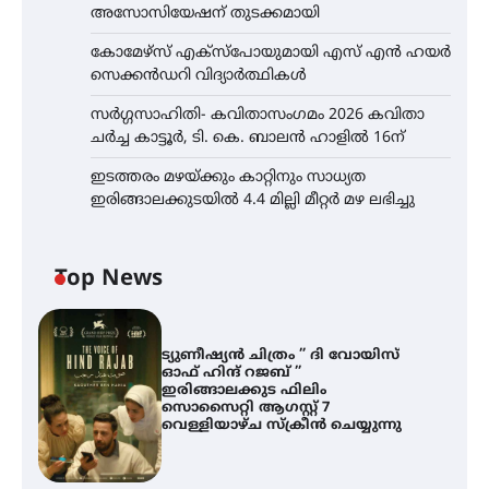
അസോസിയേഷന് തുടക്കമായി
കോമേഴ്സ് എക്സ്പോയുമായി എസ് എൻ ഹയർ
സെക്കൻഡറി വിദ്യാർത്ഥികൾ
സർഗ്ഗസാഹിതി- കവിതാസംഗമം 2026 കവിതാ
ചർച്ച കാട്ടൂർ, ടി. കെ. ബാലൻ ഹാളിൽ 16ന്
ഇടത്തരം മഴയ്ക്കും കാറ്റിനും സാധ്യത
ഇരിങ്ങാലക്കുടയിൽ 4.4 മില്ലി മീറ്റർ മഴ ലഭിച്ചു
Top News
ട്യുണീഷ്യൻ ചിത്രം ” ദി വോയിസ്
ഓഫ് ഹിന്ദ് റജബ് ”
ഇരിങ്ങാലക്കുട ഫിലിം
സൊസൈറ്റി ആഗസ്റ്റ് 7
വെള്ളിയാഴ്ച സ്‌ക്രീൻ ചെയ്യുന്നു