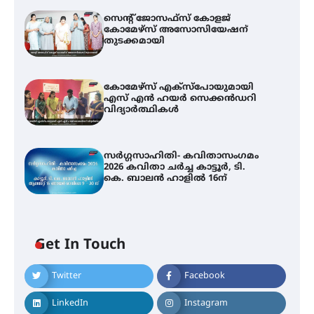
സെന്റ് ജോസഫ്സ് കോളജ്
കോമേഴ്‌സ് അസോസിയേഷന്
തുടക്കമായി
കോമേഴ്സ് എക്സ്പോയുമായി
എസ് എൻ ഹയർ സെക്കൻഡറി
വിദ്യാർത്ഥികൾ
സർഗ്ഗസാഹിതി- കവിതാസംഗമം
2026 കവിതാ ചർച്ച കാട്ടൂർ, ടി.
കെ. ബാലൻ ഹാളിൽ 16ന്
Get In Touch
Twitter
Facebook
LinkedIn
Instagram