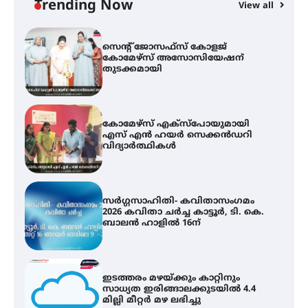
Trending Now
View all
സെന്റ് ജോസഫ്സ് കോളജ്
കോമേഴ്‌സ് അസോസിയേഷന്
തുടക്കമായി
കോമേഴ്സ് എക്സ്പോയുമായി
എസ് എൻ ഹയർ സെക്കൻഡറി
വിദ്യാർത്ഥികൾ
സർഗ്ഗസാഹിതി- കവിതാസംഗമം
2026 കവിതാ ചർച്ച കാട്ടൂർ, ടി. കെ.
ബാലൻ ഹാളിൽ 16ന്
ഇടത്തരം മഴയ്ക്കും കാറ്റിനും
സാധ്യത ഇരിങ്ങാലക്കുടയിൽ 4.4
മില്ലി മീറ്റർ മഴ ലഭിച്ചു