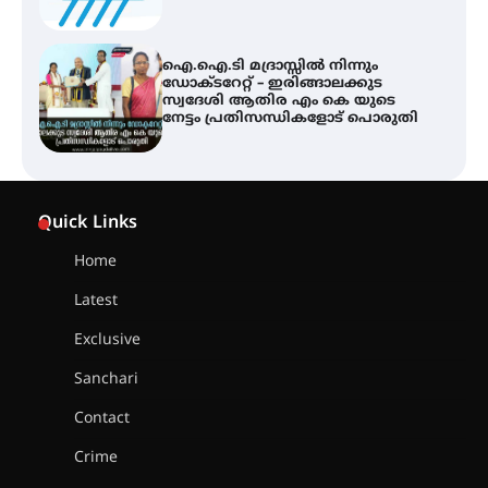
ഐ.ഐ.ടി മദ്രാസ്സിൽ നിന്നും
ഡോക്ടറേറ്റ് – ഇരിങ്ങാലക്കുട
സ്വദേശി ആതിര എം കെ യുടെ
നേട്ടം പ്രതിസന്ധികളോട് പൊരുതി
ട്യുണീഷ്യൻ ചിത്രം ” ദി വോയിസ്
ഓഫ് ഹിന്ദ് റജബ് ” ഇരിങ്ങാലക്കുട
Quick Links
ഫിലിം സൊസൈറ്റി ആഗസ്റ്റ് 7
വെള്ളിയാഴ്ച സ്‌ക്രീൻ ചെയ്യുന്നു
Home
Latest
സെന്റ് ജോസഫ്സ് കോളജ്
കോമേഴ്‌സ് അസോസിയേഷന്
Exclusive
തുടക്കമായി
Sanchari
Contact
കോമേഴ്സ് എക്സ്പോയുമായി
Crime
എസ് എൻ ഹയർ സെക്കൻഡറി
വിദ്യാർത്ഥികൾ