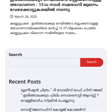
അവഗണന : 13-ാം നാൾ സമരാഗ്നി ജ്വലനം
വേഴേക്കാട്ടുകരയിൽ നടന്നു
March 28, 2025
കല്ലേറ്റുംകര : ഇരിങ്ങാലക്കുട റെയിൽവേ സ്റ്റേഷനോടുള്ള
അവഗണനയ്ക്കെതിരെ മാർച്ച്‌ 15 ന് വിളംബരം ചെയ്ത
കല്ലേറ്റുംകര വികസന സമിതിയുടെ സമരം…
Search
Search
Recent Posts
ട്യുണീഷ്യൻ ചിത്രം ” ദി വോയിസ് ഓഫ് ഹിന്ദ് റജബ്
” ഇരിങ്ങാലക്കുട ഫിലിം സൊസൈറ്റി ആഗസ്റ്റ് 7
വെള്ളിയാഴ്ച സ്‌ക്രീൻ ചെയ്യുന്നു
സെന്റ് ജോസഫ്സ് കോളജ് കോമേഴ്‌സ്