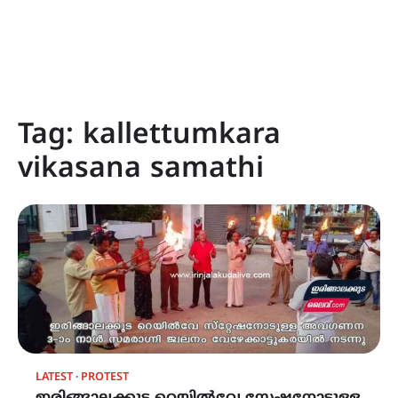
Tag:
kallettumkara
vikasana samathi
LATEST
PROTEST
ഇരിങ്ങാലക്കുട റെയിൽവേ സ്റ്റേഷനോടുള്ള