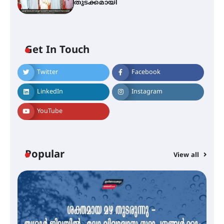
തുടക്കമായി
Get In Touch
Twitter
Facebook
എം.ജി. യൂണിവേഴ്‌സിറ്റിയിൽ നിന്ന്
ഇംഗ്ളീഷ് സാഹിത്യത്തിൽ
LinkedIn
Instagram
ഡോക്ടറേറ്റ് നേടിയ എൻ. ആര്യ
YouTube
ട്യുണീഷ്യൻ ചിത്രം ” ദി വോയിസ്
ഓഫ് ഹിന്ദ് റജബ് ” ഇരിങ്ങാലക്കുട
ഫിലിം സൊസൈറ്റി ആഗസ്റ്റ് 7
Popular
View all
വെള്ളിയാഴ്ച സ്‌ക്രീൻ ചെയ്യുന്നു
സെന്റ് ജോസഫ്സ് കോളജ്
കോമേഴ്‌സ് അസോസിയേഷന്
തുടക്കമായി