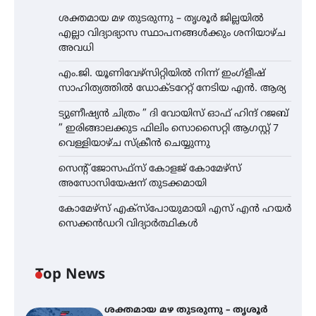
ശക്തമായ മഴ തുടരുന്നു – തൃശൂർ ജില്ലയിൽ
എല്ലാ വിദ്യാഭ്യാസ സ്ഥാപനങ്ങൾക്കും ശനിയാഴ്ച
അവധി
എം.ജി. യൂണിവേഴ്‌സിറ്റിയിൽ നിന്ന് ഇംഗ്ളീഷ്
സാഹിത്യത്തിൽ ഡോക്ടറേറ്റ് നേടിയ എൻ. ആര്യ
ട്യുണീഷ്യൻ ചിത്രം ” ദി വോയിസ് ഓഫ് ഹിന്ദ് റജബ്
” ഇരിങ്ങാലക്കുട ഫിലിം സൊസൈറ്റി ആഗസ്റ്റ് 7
വെള്ളിയാഴ്ച സ്‌ക്രീൻ ചെയ്യുന്നു
സെന്റ് ജോസഫ്സ് കോളജ് കോമേഴ്‌സ്
അസോസിയേഷന് തുടക്കമായി
കോമേഴ്സ് എക്സ്പോയുമായി എസ് എൻ ഹയർ
സെക്കൻഡറി വിദ്യാർത്ഥികൾ
Top News
ശക്തമായ മഴ തുടരുന്നു – തൃശൂർ