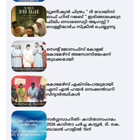
ട്യുണീഷ്യൻ ചിത്രം ” ദി വോയിസ്
ഓഫ് ഹിന്ദ് റജബ് ” ഇരിങ്ങാലക്കുട
ഫിലിം സൊസൈറ്റി ആഗസ്റ്റ് 7
വെള്ളിയാഴ്ച സ്‌ക്രീൻ ചെയ്യുന്നു
സെന്റ് ജോസഫ്സ് കോളജ്
കോമേഴ്‌സ് അസോസിയേഷന്
തുടക്കമായി
കോമേഴ്സ് എക്സ്പോയുമായി
എസ് എൻ ഹയർ സെക്കൻഡറി
വിദ്യാർത്ഥികൾ
സർഗ്ഗസാഹിതി- കവിതാസംഗമം
2026 കവിതാ ചർച്ച കാട്ടൂർ, ടി. കെ.
ബാലൻ ഹാളിൽ 16ന്