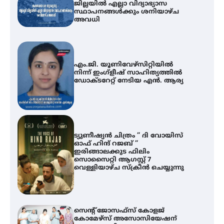
ജില്ലയിൽ എല്ലാ വിദ്യാഭ്യാസ
സ്ഥാപനങ്ങൾക്കും ശനിയാഴ്ച
അവധി
എം.ജി. യൂണിവേഴ്‌സിറ്റിയിൽ
നിന്ന് ഇംഗ്ളീഷ് സാഹിത്യത്തിൽ
ഡോക്ടറേറ്റ് നേടിയ എൻ. ആര്യ
ട്യുണീഷ്യൻ ചിത്രം ” ദി വോയിസ്
ഓഫ് ഹിന്ദ് റജബ് ”
ഇരിങ്ങാലക്കുട ഫിലിം
സൊസൈറ്റി ആഗസ്റ്റ് 7
വെള്ളിയാഴ്ച സ്‌ക്രീൻ ചെയ്യുന്നു
സെന്റ് ജോസഫ്സ് കോളജ്
കോമേഴ്‌സ് അസോസിയേഷന്