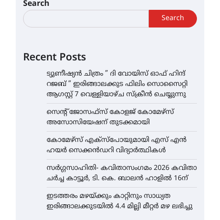
Search
Search
Recent Posts
ട്യുണീഷ്യൻ ചിത്രം ” ദി വോയിസ് ഓഫ് ഹിന്ദ്
റജബ് ” ഇരിങ്ങാലക്കുട ഫിലിം സൊസൈറ്റി
ആഗസ്റ്റ് 7 വെള്ളിയാഴ്ച സ്‌ക്രീൻ ചെയ്യുന്നു
സെന്റ് ജോസഫ്സ് കോളജ് കോമേഴ്‌സ്
അസോസിയേഷന് തുടക്കമായി
കോമേഴ്സ് എക്സ്പോയുമായി എസ് എൻ
ഹയർ സെക്കൻഡറി വിദ്യാർത്ഥികൾ
സർഗ്ഗസാഹിതി- കവിതാസംഗമം 2026 കവിതാ
ചർച്ച കാട്ടൂർ, ടി. കെ. ബാലൻ ഹാളിൽ 16ന്
ഇടത്തരം മഴയ്ക്കും കാറ്റിനും സാധ്യത
ഇരിങ്ങാലക്കുടയിൽ 4.4 മില്ലി മീറ്റർ മഴ ലഭിച്ചു