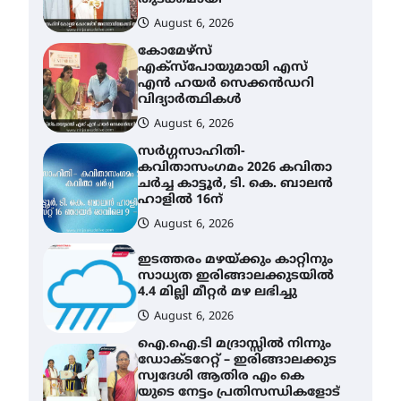
August 6, 2026
കോമേഴ്സ്
എക്സ്പോയുമായി എസ്
എൻ ഹയർ സെക്കൻഡറി
വിദ്യാർത്ഥികൾ
August 6, 2026
സർഗ്ഗസാഹിതി-
കവിതാസംഗമം 2026 കവിതാ
ചർച്ച കാട്ടൂർ, ടി. കെ. ബാലൻ
ഹാളിൽ 16ന്
August 6, 2026
ഇടത്തരം മഴയ്ക്കും കാറ്റിനും
സാധ്യത ഇരിങ്ങാലക്കുടയിൽ
4.4 മില്ലി മീറ്റർ മഴ ലഭിച്ചു
August 6, 2026
ഐ.ഐ.ടി മദ്രാസ്സിൽ നിന്നും
ഡോക്ടറേറ്റ് – ഇരിങ്ങാലക്കുട
സ്വദേശി ആതിര എം കെ
യുടെ നേട്ടം പ്രതിസന്ധികളോട്