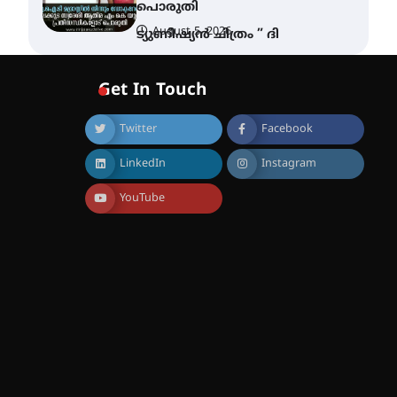
പൊരുതി
August 5, 2026
ട്യുണീഷ്യൻ ചിത്രം ” ദി
വോയിസ് ഓഫ് ഹിന്ദ് റജബ് ”
ഇരിങ്ങാലക്കുട ഫിലിം
സൊസൈറ്റി ആഗസ്റ്റ് 7
Get In Touch
വെള്ളിയാഴ്ച സ്‌ക്രീൻ
ചെയ്യുന്നു
Twitter
Facebook
August 6, 2026
സെന്റ് ജോസഫ്സ് കോളജ്
LinkedIn
Instagram
കോമേഴ്‌സ്
അസോസിയേഷന്
തുടക്കമായി
YouTube
August 6, 2026
കോമേഴ്സ്
എക്സ്പോയുമായി എസ്
എൻ ഹയർ സെക്കൻഡറി
വിദ്യാർത്ഥികൾ
August 6, 2026
സർഗ്ഗസാഹിതി-
കവിതാസംഗമം 2026 കവിതാ
ചർച്ച കാട്ടൂർ, ടി. കെ. ബാലൻ
ഹാളിൽ 16ന്