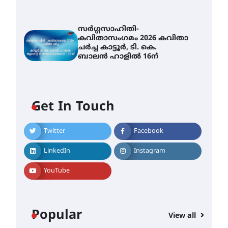
സർഗ്ഗസാഹിതി-
കവിതാസംഗമം 2026 കവിതാ
ചർച്ച കാട്ടൂർ, ടി. കെ.
ബാലൻ ഹാളിൽ 16ന്
Get In Touch
Twitter
Facebook
LinkedIn
Instagram
YouTube
Popular
View all