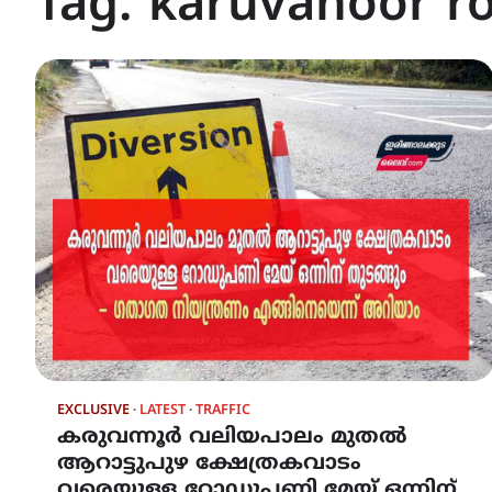
Tag:
karuvanoor ro
EXCLUSIVE
LATEST
TRAFFIC
കരുവന്നൂർ വലിയപാലം മുതൽ
ആറാട്ടുപുഴ ക്ഷേത്രകവാടം
വരെയുള്ള റോഡുപണി മേയ് ഒന്നിന്