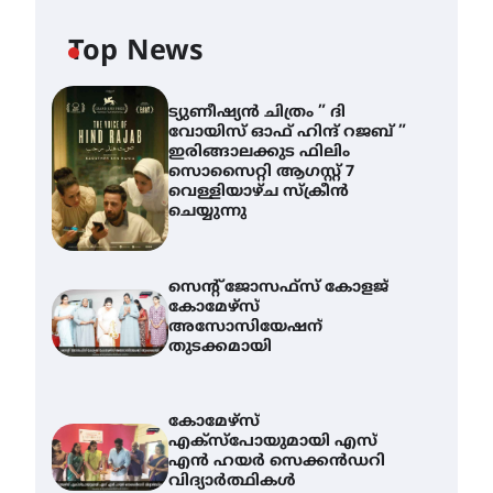
Top News
ട്യുണീഷ്യൻ ചിത്രം ” ദി
വോയിസ് ഓഫ് ഹിന്ദ് റജബ് ”
ഇരിങ്ങാലക്കുട ഫിലിം
സൊസൈറ്റി ആഗസ്റ്റ് 7
വെള്ളിയാഴ്ച സ്‌ക്രീൻ
ചെയ്യുന്നു
സെന്റ് ജോസഫ്സ് കോളജ്
കോമേഴ്‌സ്
അസോസിയേഷന്
തുടക്കമായി
കോമേഴ്സ്
എക്സ്പോയുമായി എസ്
എൻ ഹയർ സെക്കൻഡറി
വിദ്യാർത്ഥികൾ