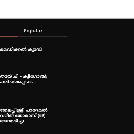
Popular
മെഡിക്കൽ ക്യാമ്പ്
തായ് ചി – ക്വിഗോങ്ങ്
പരിചയപ്പെടാം
തേലപ്പിളളി പാറേമൽ
വറീത് തോമാസ് (69)
അന്തരിച്ചു