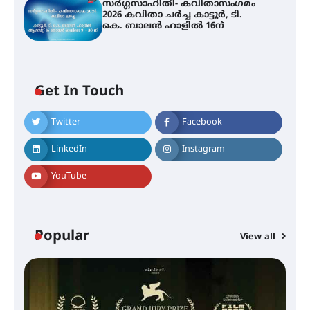
സർഗ്ഗസാഹിതി- കവിതാസംഗമം
2026 കവിതാ ചർച്ച കാട്ടൂർ, ടി.
കെ. ബാലൻ ഹാളിൽ 16ന്
Get In Touch
Twitter
Facebook
LinkedIn
Instagram
YouTube
Popular
View all