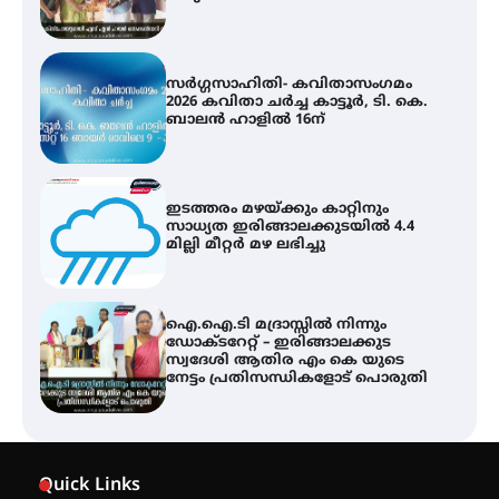
സർഗ്ഗസാഹിതി- കവിതാസംഗമം
2026 കവിതാ ചർച്ച കാട്ടൂർ, ടി. കെ.
ബാലൻ ഹാളിൽ 16ന്
ഇടത്തരം മഴയ്ക്കും കാറ്റിനും
സാധ്യത ഇരിങ്ങാലക്കുടയിൽ 4.4
മില്ലി മീറ്റർ മഴ ലഭിച്ചു
ഐ.ഐ.ടി മദ്രാസ്സിൽ നിന്നും
ഡോക്ടറേറ്റ് – ഇരിങ്ങാലക്കുട
സ്വദേശി ആതിര എം കെ യുടെ
നേട്ടം പ്രതിസന്ധികളോട് പൊരുതി
ട്യുണീഷ്യൻ ചിത്രം ” ദി വോയിസ്
ഓഫ് ഹിന്ദ് റജബ് ” ഇരിങ്ങാലക്കുട
Quick Links
ഫിലിം സൊസൈറ്റി ആഗസ്റ്റ് 7