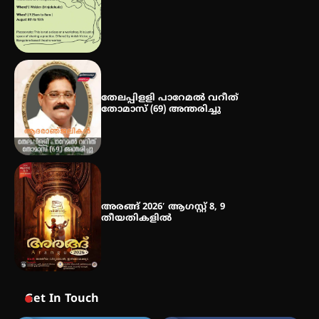
ഐ.ഐ.ടി മദ്രാസ്സിൽ നിന്നും
ഡോക്ടറേറ്റ് – ഇരിങ്ങാലക്കുട
സ്വദേശി ആതിര എം കെ യുടെ
നേട്ടം പ്രതിസന്ധികളോട് പൊരുതി
തേലപ്പിളളി പാറേമൽ വറീത്
തോമാസ് (69) അന്തരിച്ചു
അരങ്ങ് 2026′ ആഗസ്റ്റ് 8, 9
തീയതികളിൽ
Get In Touch