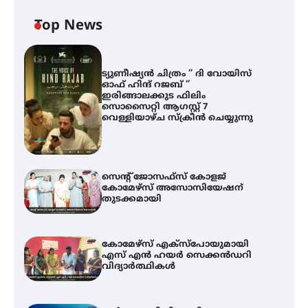
Top News
ട്യുണീഷ്യൻ ചിത്രം ” ദി വോയിസ്
ഓഫ് ഹിന്ദ് റജബ് ”
ഇരിങ്ങാലക്കുട ഫിലിം
സൊസൈറ്റി ആഗസ്റ്റ് 7
വെള്ളിയാഴ്ച സ്‌ക്രീൻ ചെയ്യുന്നു
സെന്റ് ജോസഫ്സ് കോളജ്
കോമേഴ്‌സ് അസോസിയേഷന്
തുടക്കമായി
കോമേഴ്സ് എക്സ്പോയുമായി
എസ് എൻ ഹയർ സെക്കൻഡറി
വിദ്യാർത്ഥികൾ