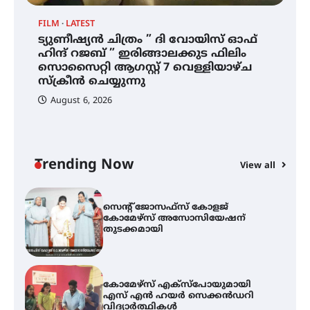
FILM
LATEST
ട്യുണീഷ്യൻ ചിത്രം ” ദി വോയിസ് ഓഫ്
ഐ.ഐ.ടി മദ്രാസ്സിൽ നിന്നും
ഹിന്ദ് റജബ് ” ഇരിങ്ങാലക്കുട ഫിലിം
ഡോക്ടറേറ്റ് – ഇരിങ്ങാലക്കുട
സൊസൈറ്റി ആഗസ്റ്റ് 7 വെള്ളിയാഴ്ച
സ്വദേശി ആതിര എം കെ യുടെ
നേട്ടം പ്രതിസന്ധികളോട് പൊരുതി
സ്‌ക്രീൻ ചെയ്യുന്നു
August 6, 2026
ട്യുണീഷ്യൻ ചിത്രം ” ദി വോയിസ്
ഓഫ് ഹിന്ദ് റജബ് ” ഇരിങ്ങാലക്കുട
ഫിലിം സൊസൈറ്റി ആഗസ്റ്റ് 7
വെള്ളിയാഴ്ച സ്‌ക്രീൻ ചെയ്യുന്നു
Trending Now
View all
സെന്റ് ജോസഫ്സ് കോളജ്
കോമേഴ്‌സ് അസോസിയേഷന്
തുടക്കമായി
കോമേഴ്സ് എക്സ്പോയുമായി
എസ് എൻ ഹയർ സെക്കൻഡറി
വിദ്യാർത്ഥികൾ