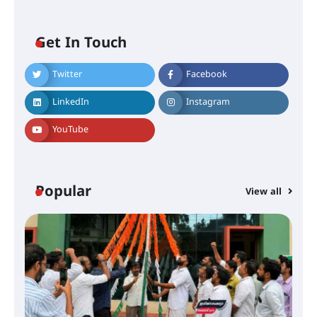
Get In Touch
Twitter
Facebook
അരങ്ങ് 2026-ന്
സാംസ്കാരികപ്പൊലിമയോടെ
LinkedIn
Instagram
സമാപനം
YouTube
എ.കെ.സി.സി.യുടെ സൗജന്യ
ആയുർവേദ മെഡിക്കൽ ക്യാമ്പ്
Popular
View all
ഇരിങ്ങാലക്കുട – ഗുരുവായൂർ –
താനൂർ റെയിൽപാത
യാഥാർത്ഥ്യമാകുന്നു