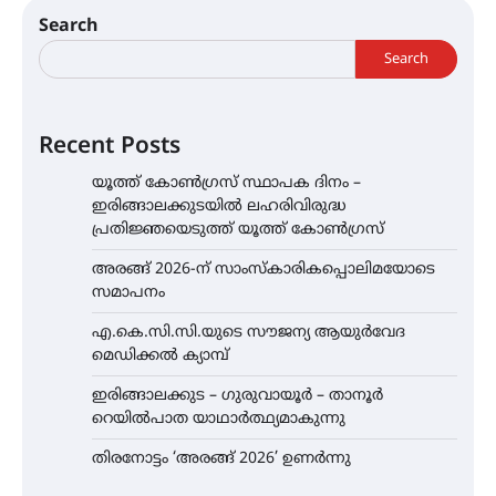
Search
Search
Recent Posts
യൂത്ത് കോൺഗ്രസ്‌ സ്ഥാപക ദിനം –
ഇരിങ്ങാലക്കുടയിൽ ലഹരിവിരുദ്ധ
പ്രതിജ്ഞയെടുത്ത് യൂത്ത് കോൺഗ്രസ്
അരങ്ങ് 2026-ന് സാംസ്കാരികപ്പൊലിമയോടെ
സമാപനം
എ.കെ.സി.സി.യുടെ സൗജന്യ ആയുർവേദ
മെഡിക്കൽ ക്യാമ്പ്
ഇരിങ്ങാലക്കുട – ഗുരുവായൂർ – താനൂർ
റെയിൽപാത യാഥാർത്ഥ്യമാകുന്നു
തിരനോട്ടം ‘അരങ്ങ് 2026’ ഉണർന്നു