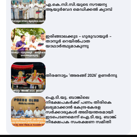
എ.കെ.സി.സി.യുടെ സൗജന്യ
ആയുർവേദ മെഡിക്കൽ ക്യാമ്പ്
ഇരിങ്ങാലക്കുട – ഗുരുവായൂർ –
താനൂർ റെയിൽപാത
യാഥാർത്ഥ്യമാകുന്നു
തിരനോട്ടം ‘അരങ്ങ് 2026’ ഉണർന്നു
ഐ.ടി.യു. ബാങ്കിലെ
നിക്ഷേപകർക്ക് പണം തിരികെ
ലഭ്യമാക്കാൻ കേന്ദ്ര-കേരള
സർക്കാരുകൾ അടിയന്തരമായി
ഇടപെടണമെന്ന് ഐ.ടി.യു. ബാങ്ക്
നിക്ഷേപക സംരക്ഷണ സമിതി