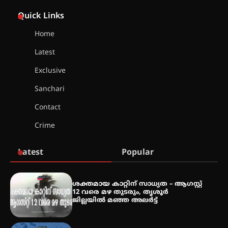
യൂത്ത് കോൺഗ്രസ്‌ സ്ഥാപക ദിനം
– ഇരിങ്ങാലക്കുടയിൽ
Quick Links
ലഹരിവിരുദ്ധ പ്രതിജ്ഞയെടുത്ത്
യൂത്ത് കോൺഗ്രസ്
Home
Latest
അരങ്ങ് 2026-ന്
സാംസ്കാരികപ്പൊലിമയോടെ
Exclusive
സമാപനം
Sanchari
Contact
എ.കെ.സി.സി.യുടെ സൗജന്യ
Crime
ആയുർവേദ മെഡിക്കൽ ക്യാമ്പ്
Latest
Popular
ഇരിങ്ങാലക്കുട – ഗുരുവായൂർ –
താനൂർ റെയിൽപാത
ശക്തമായ കാറ്റിന് സാധ്യത – ആഗസ്റ്റ്
യാഥാർത്ഥ്യമാകുന്നു
12 വരെ മഴ തുടരും, തൃശൂർ
ജില്ലയിൽ മഞ്ഞ അലർട്ട്