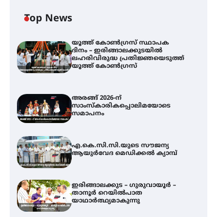
Top News
യൂത്ത് കോൺഗ്രസ്‌ സ്ഥാപക
ദിനം – ഇരിങ്ങാലക്കുടയിൽ
ലഹരിവിരുദ്ധ പ്രതിജ്ഞയെടുത്ത്
യൂത്ത് കോൺഗ്രസ്
അരങ്ങ് 2026-ന്
സാംസ്കാരികപ്പൊലിമയോടെ
സമാപനം
എ.കെ.സി.സി.യുടെ സൗജന്യ
ആയുർവേദ മെഡിക്കൽ ക്യാമ്പ്
ഇരിങ്ങാലക്കുട – ഗുരുവായൂർ –
താനൂർ റെയിൽപാത
യാഥാർത്ഥ്യമാകുന്നു