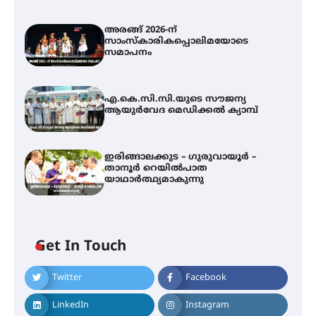
അരങ്ങ് 2026-ന്
സാംസ്കാരികപ്പൊലിമയോടെ
സമാപനം
എ.കെ.സി.സി.യുടെ സൗജന്യ
ആയുർവേദ മെഡിക്കൽ ക്യാമ്പ്
ഇരിങ്ങാലക്കുട – ഗുരുവായൂർ –
താനൂർ റെയിൽപാത
യാഥാർത്ഥ്യമാകുന്നു
Get In Touch
Twitter
Facebook
അരങ്ങ് 2026-ന്
സാംസ്കാരികപ്പൊലിമയോടെ
LinkedIn
Instagram
സമാപനം