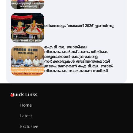
തിരനോട്ടം ‘അരങ്ങ് 2026’ ഉണർന്നു
ഐ.ടി.യു. ബാങ്കിലെ
നിക്ഷേപകർക്ക് പണം തിരികെ
ലഭ്യമാക്കാൻ കേന്ദ്ര-കേരള
സർക്കാരുകൾ അടിയന്തരമായി
ഇടപെടണമെന്ന് ഐ.ടി.യു. ബാങ്ക്
നിക്ഷേപക സംരക്ഷണ സമിതി
യൂത്ത് കോൺഗ്രസ്‌ സ്ഥാപക ദിനം
– ഇരിങ്ങാലക്കുടയിൽ
Quick Links
ലഹരിവിരുദ്ധ പ്രതിജ്ഞയെടുത്ത്
യൂത്ത് കോൺഗ്രസ്
Home
Latest
അരങ്ങ് 2026-ന്
സാംസ്കാരികപ്പൊലിമയോടെ
Exclusive
സമാപനം