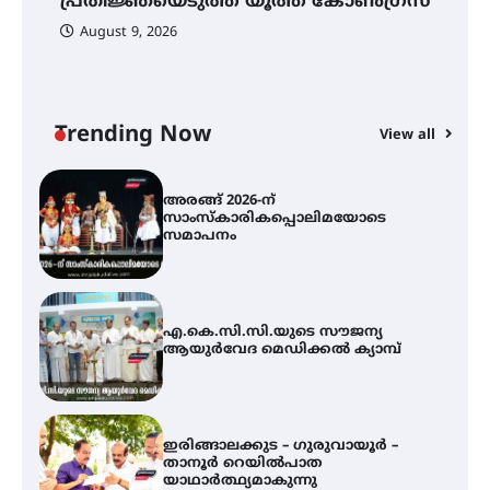
പ്രതിജ്ഞയെടുത്ത് യൂത്ത് കോൺഗ്രസ്
ഇടപെടണമെന്ന് ഐ.ടി.യു. ബാങ്ക്
നിക്ഷേപക സംരക്ഷണ സമിതി
August 9, 2026
യൂത്ത് കോൺഗ്രസ്‌ സ്ഥാപക ദിനം
– ഇരിങ്ങാലക്കുടയിൽ
ലഹരിവിരുദ്ധ പ്രതിജ്ഞയെടുത്ത്
യൂത്ത് കോൺഗ്രസ്
Trending Now
View all
അരങ്ങ് 2026-ന്
സാംസ്കാരികപ്പൊലിമയോടെ
സമാപനം
എ.കെ.സി.സി.യുടെ സൗജന്യ
ആയുർവേദ മെഡിക്കൽ ക്യാമ്പ്
ഇരിങ്ങാലക്കുട – ഗുരുവായൂർ –
താനൂർ റെയിൽപാത
യാഥാർത്ഥ്യമാകുന്നു