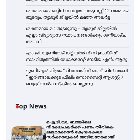
ശക്തമായ കാറ്റിന് സാധ്യത – ആഗസ്റ്റ് 12 വരെ മഴ
തുടരും, തൃശൂർ ജില്ലയിൽ മഞ്ഞ അലർട്ട്
ശക്തമായ മഴ തുടരുന്നു – തൃശൂർ ജില്ലയിൽ
എല്ലാ വിദ്യാഭ്യാസ സ്ഥാപനങ്ങൾക്കും ശനിയാഴ്ച
അവധി
എം.ജി. യൂണിവേഴ്‌സിറ്റിയിൽ നിന്ന് ഇംഗ്ളീഷ്
സാഹിത്യത്തിൽ ഡോക്ടറേറ്റ് നേടിയ എൻ. ആര്യ
ട്യുണീഷ്യൻ ചിത്രം ” ദി വോയിസ് ഓഫ് ഹിന്ദ് റജബ്
” ഇരിങ്ങാലക്കുട ഫിലിം സൊസൈറ്റി ആഗസ്റ്റ് 7
വെള്ളിയാഴ്ച സ്‌ക്രീൻ ചെയ്യുന്നു
Top News
ഐ.ടി.യു. ബാങ്കിലെ
നിക്ഷേപകർക്ക് പണം തിരികെ
ലഭ്യമാക്കാൻ കേന്ദ്ര-കേരള
സർക്കാരുകൾ അടിയന്തരമായി