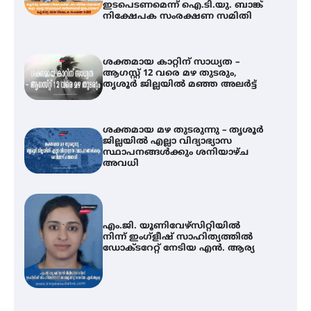
ഇടപെടണമെന്ന് ഐ.ടി.യു. ബാങ്ക്
നിക്ഷേപക സംരക്ഷണ സമിതി
ശക്തമായ കാറ്റിന് സാധ്യത –
ആഗസ്റ്റ് 12 വരെ മഴ തുടരും,
തൃശൂർ ജില്ലയിൽ മഞ്ഞ അലർട്ട്
ശക്തമായ മഴ തുടരുന്നു – തൃശൂർ
ജില്ലയിൽ എല്ലാ വിദ്യാഭ്യാസ
സ്ഥാപനങ്ങൾക്കും ശനിയാഴ്ച
അവധി
എം.ജി. യൂണിവേഴ്‌സിറ്റിയിൽ
നിന്ന് ഇംഗ്ളീഷ് സാഹിത്യത്തിൽ
ഡോക്ടറേറ്റ് നേടിയ എൻ. ആര്യ