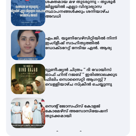
ശക്തമായ മഴ തുടരുന്നു – തൃശൂർ
ജില്ലയിൽ എല്ലാ വിദ്യാഭ്യാസ
സ്ഥാപനങ്ങൾക്കും ശനിയാഴ്ച
അവധി
എം.ജി. യൂണിവേഴ്‌സിറ്റിയിൽ നിന്ന്
ഇംഗ്ളീഷ് സാഹിത്യത്തിൽ
ഡോക്ടറേറ്റ് നേടിയ എൻ. ആര്യ
ട്യുണീഷ്യൻ ചിത്രം ” ദി വോയിസ്
ഓഫ് ഹിന്ദ് റജബ് ” ഇരിങ്ങാലക്കുട
ഫിലിം സൊസൈറ്റി ആഗസ്റ്റ് 7
വെള്ളിയാഴ്ച സ്‌ക്രീൻ ചെയ്യുന്നു
സെന്റ് ജോസഫ്സ് കോളജ്
കോമേഴ്‌സ് അസോസിയേഷന്
തുടക്കമായി
ഐ.ടി.യു. ബാങ്കിലെ