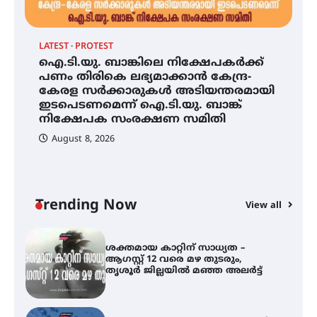
ട്യുണീഷ്യൻ ചിത്രം ” ദി വോയിസ്
ഓഫ് ഹിന്ദ് റജബ് ” ഇരിങ്ങാലക്കുട
ഫിലിം സൊസൈറ്റി ആഗസ്റ്റ് 7
വെള്ളിയാഴ്ച സ്‌ക്രീൻ ചെയ്യുന്നു
LATEST
PROTEST
AL
ഐ.ടി.യു. ബാങ്കിലെ നിക്ഷേപകർക്ക്
ശ
പണം തിരികെ ലഭ്യമാക്കാൻ കേന്ദ്ര-
വ
കേരള സർക്കാരുകൾ അടിയന്തരമായി
സെന്റ് ജോസഫ്സ് കോളജ്
മ
കോമേഴ്‌സ് അസോസിയേഷന്
ഇടപെടണമെന്ന് ഐ.ടി.യു. ബാങ്ക്
തുടക്കമായി
നിക്ഷേപക സംരക്ഷണ സമിതി
August 8, 2026
ഐ.ടി.യു. ബാങ്കിലെ
നിക്ഷേപകർക്ക് പണം തിരികെ
ലഭ്യമാക്കാൻ കേന്ദ്ര-കേരള
സർക്കാരുകൾ അടിയന്തരമായി
ഇടപെടണമെന്ന് ഐ.ടി.യു. ബാങ്ക്
Trending Now
View all
നിക്ഷേപക സംരക്ഷണ സമിതി
്
ശക്തമായ കാറ്റിന് സാധ്യത –
ആഗസ്റ്റ് 12 വരെ മഴ തുടരും,
തൃശൂർ ജില്ലയിൽ മഞ്ഞ അലർട്ട്