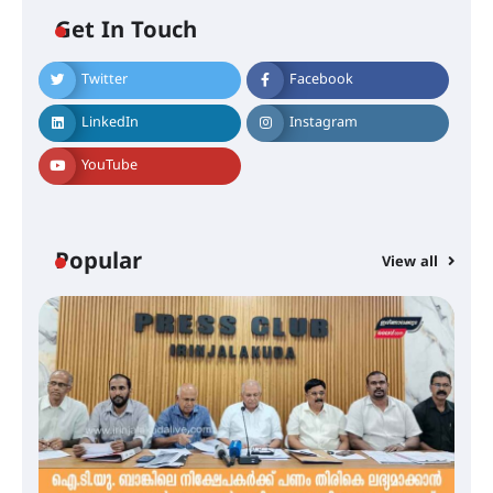
Get In Touch
Twitter
Facebook
LinkedIn
Instagram
ശക്തമായ കാറ്റിന് സാധ്യത –
ആഗസ്റ്റ് 12 വരെ മഴ തുടരും,
YouTube
തൃശൂർ ജില്ലയിൽ മഞ്ഞ അലർട്ട്
ശക്തമായ മഴ തുടരുന്നു – തൃശൂർ
Popular
View all
ജില്ലയിൽ എല്ലാ വിദ്യാഭ്യാസ
സ്ഥാപനങ്ങൾക്കും ശനിയാഴ്ച
അവധി
എം.ജി. യൂണിവേഴ്‌സിറ്റിയിൽ നിന്ന്
ഇംഗ്ളീഷ് സാഹിത്യത്തിൽ
ഡോക്ടറേറ്റ് നേടിയ എൻ. ആര്യ