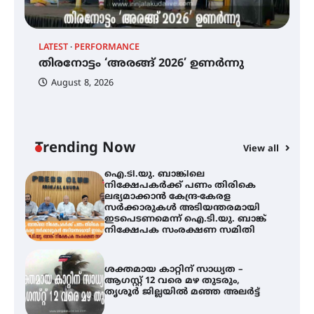
ട്യുണീഷ്യൻ ചിത്രം ” ദി വോയിസ്
ഓഫ് ഹിന്ദ് റജബ് ” ഇരിങ്ങാലക്കുട
LATEST
PERFORMANCE
EX
ഫിലിം സൊസൈറ്റി ആഗസ്റ്റ് 7
തിരനോട്ടം ‘അരങ്ങ് 2026’ ഉണർന്നു
വെള്ളിയാഴ്ച സ്‌ക്രീൻ ചെയ്യുന്നു
ഐ
പ
August 8, 2026
ി
ക
ഇ
ന
തിരനോട്ടം ‘അരങ്ങ് 2026’ ഉണർന്നു
Trending Now
View all
ഐ.ടി.യു. ബാങ്കിലെ
നിക്ഷേപകർക്ക് പണം തിരികെ
ലഭ്യമാക്കാൻ കേന്ദ്ര-കേരള
സർക്കാരുകൾ അടിയന്തരമായി
ഇടപെടണമെന്ന് ഐ.ടി.യു. ബാങ്ക്
നിക്ഷേപക സംരക്ഷണ സമിതി
ശക്തമായ കാറ്റിന് സാധ്യത –
ആഗസ്റ്റ് 12 വരെ മഴ തുടരും,
തൃശൂർ ജില്ലയിൽ മഞ്ഞ അലർട്ട്