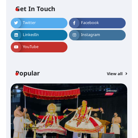
ഐ.ടി.യു. ബാങ്കിലെ
Get In Touch
നിക്ഷേപകർക്ക് പണം തിരികെ
ലഭ്യമാക്കാൻ കേന്ദ്ര-കേരള
സർക്കാരുകൾ അടിയന്തരമായി
Twitter
Facebook
ഇടപെടണമെന്ന് ഐ.ടി.യു. ബാങ്ക്
നിക്ഷേപക സംരക്ഷണ സമിതി
LinkedIn
Instagram
YouTube
ശക്തമായ കാറ്റിന് സാധ്യത –
ആഗസ്റ്റ് 12 വരെ മഴ തുടരും,
തൃശൂർ ജില്ലയിൽ മഞ്ഞ അലർട്ട്
Popular
View all
ശക്തമായ മഴ തുടരുന്നു – തൃശൂർ
ജില്ലയിൽ എല്ലാ വിദ്യാഭ്യാസ
സ്ഥാപനങ്ങൾക്കും ശനിയാഴ്ച
അവധി
എം.ജി. യൂണിവേഴ്‌സിറ്റിയിൽ നിന്ന്
ഇംഗ്ളീഷ് സാഹിത്യത്തിൽ
ഡോക്ടറേറ്റ് നേടിയ എൻ. ആര്യ