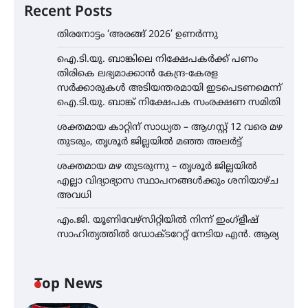
Recent Posts
തിരനോട്ടം ‘അരങ്ങ് 2026’ ഉണർന്നു
ഐ.ടി.യു. ബാങ്കിലെ നിക്ഷേപകർക്ക് പണം
തിരികെ ലഭ്യമാക്കാൻ കേന്ദ്ര-കേരള
സർക്കാരുകൾ അടിയന്തരമായി ഇടപെടണമെന്ന്
ഐ.ടി.യു. ബാങ്ക് നിക്ഷേപക സംരക്ഷണ സമിതി
ശക്തമായ കാറ്റിന് സാധ്യത – ആഗസ്റ്റ് 12 വരെ മഴ
തുടരും, തൃശൂർ ജില്ലയിൽ മഞ്ഞ അലർട്ട്
ശക്തമായ മഴ തുടരുന്നു – തൃശൂർ ജില്ലയിൽ
എല്ലാ വിദ്യാഭ്യാസ സ്ഥാപനങ്ങൾക്കും ശനിയാഴ്ച
അവധി
എം.ജി. യൂണിവേഴ്‌സിറ്റിയിൽ നിന്ന് ഇംഗ്ളീഷ്
സാഹിത്യത്തിൽ ഡോക്ടറേറ്റ് നേടിയ എൻ. ആര്യ
Top News