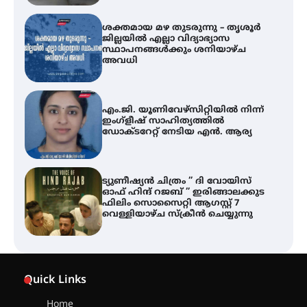
ശക്തമായ മഴ തുടരുന്നു – തൃശൂർ
ജില്ലയിൽ എല്ലാ വിദ്യാഭ്യാസ
സ്ഥാപനങ്ങൾക്കും ശനിയാഴ്ച
അവധി
എം.ജി. യൂണിവേഴ്‌സിറ്റിയിൽ നിന്ന്
ഇംഗ്ളീഷ് സാഹിത്യത്തിൽ
ഡോക്ടറേറ്റ് നേടിയ എൻ. ആര്യ
ട്യുണീഷ്യൻ ചിത്രം ” ദി വോയിസ്
ഓഫ് ഹിന്ദ് റജബ് ” ഇരിങ്ങാലക്കുട
ഫിലിം സൊസൈറ്റി ആഗസ്റ്റ് 7
വെള്ളിയാഴ്ച സ്‌ക്രീൻ ചെയ്യുന്നു
തിരനോട്ടം ‘അരങ്ങ് 2026’ ഉണർന്നു
Quick Links
Home