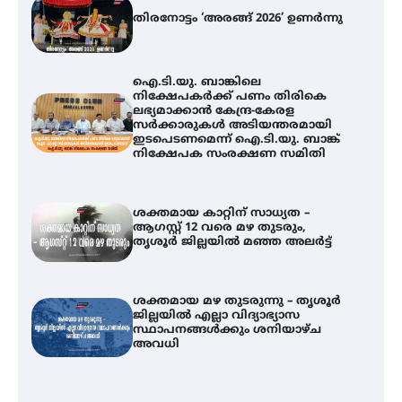
തിരനോട്ടം ‘അരങ്ങ് 2026’ ഉണർന്നു
ഐ.ടി.യു. ബാങ്കിലെ
നിക്ഷേപകർക്ക് പണം തിരികെ
ലഭ്യമാക്കാൻ കേന്ദ്ര-കേരള
സർക്കാരുകൾ അടിയന്തരമായി
ഇടപെടണമെന്ന് ഐ.ടി.യു. ബാങ്ക്
നിക്ഷേപക സംരക്ഷണ സമിതി
ശക്തമായ കാറ്റിന് സാധ്യത –
ആഗസ്റ്റ് 12 വരെ മഴ തുടരും,
തൃശൂർ ജില്ലയിൽ മഞ്ഞ അലർട്ട്
ശക്തമായ മഴ തുടരുന്നു – തൃശൂർ
ജില്ലയിൽ എല്ലാ വിദ്യാഭ്യാസ
സ്ഥാപനങ്ങൾക്കും ശനിയാഴ്ച
അവധി