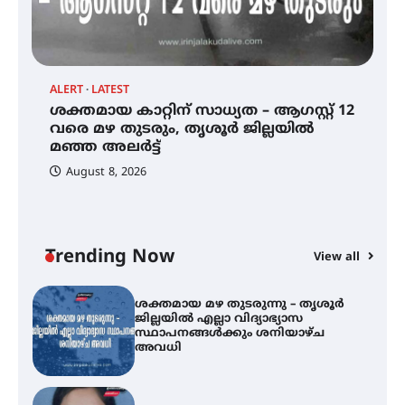
സെന്റ് ജോസഫ്സ് കോളജ്
കോമേഴ്‌സ് അസോസിയേഷന്
തുടക്കമായി
ALERT
LATEST
AL
ശക്തമായ കാറ്റിന് സാധ്യത – ആഗസ്റ്റ് 12
കോമേഴ്സ് എക്സ്പോയുമായി
ശ
എസ് എൻ ഹയർ സെക്കൻഡറി
വരെ മഴ തുടരും, തൃശൂർ ജില്ലയിൽ
ജ
വിദ്യാർത്ഥികൾ
മഞ്ഞ അലർട്ട്
സ
August 8, 2026
ശക്തമായ കാറ്റിന് സാധ്യത –
ആഗസ്റ്റ് 12 വരെ മഴ തുടരും,
തൃശൂർ ജില്ലയിൽ മഞ്ഞ അലർട്ട്
Trending Now
View all
ശക്തമായ മഴ തുടരുന്നു – തൃശൂർ
ജില്ലയിൽ എല്ലാ വിദ്യാഭ്യാസ
സ്ഥാപനങ്ങൾക്കും ശനിയാഴ്ച
അവധി