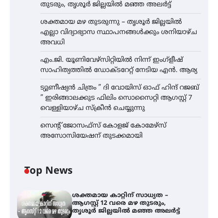
തുടരും, തൃശൂർ ജില്ലയിൽ മഞ്ഞ അലർട്ട്
ശക്തമായ മഴ തുടരുന്നു – തൃശൂർ ജില്ലയിൽ
എല്ലാ വിദ്യാഭ്യാസ സ്ഥാപനങ്ങൾക്കും ശനിയാഴ്ച
അവധി
എം.ജി. യൂണിവേഴ്‌സിറ്റിയിൽ നിന്ന് ഇംഗ്ളീഷ്
സാഹിത്യത്തിൽ ഡോക്ടറേറ്റ് നേടിയ എൻ. ആര്യ
ട്യുണീഷ്യൻ ചിത്രം ” ദി വോയിസ് ഓഫ് ഹിന്ദ് റജബ്
” ഇരിങ്ങാലക്കുട ഫിലിം സൊസൈറ്റി ആഗസ്റ്റ് 7
വെള്ളിയാഴ്ച സ്‌ക്രീൻ ചെയ്യുന്നു
സെന്റ് ജോസഫ്സ് കോളജ് കോമേഴ്‌സ്
അസോസിയേഷന് തുടക്കമായി
Top News
ശക്തമായ കാറ്റിന് സാധ്യത –
ആഗസ്റ്റ് 12 വരെ മഴ തുടരും,
തൃശൂർ ജില്ലയിൽ മഞ്ഞ അലർട്ട്