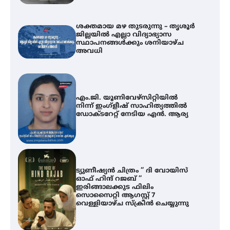
ശക്തമായ മഴ തുടരുന്നു – തൃശൂർ
ജില്ലയിൽ എല്ലാ വിദ്യാഭ്യാസ
സ്ഥാപനങ്ങൾക്കും ശനിയാഴ്ച
അവധി
എം.ജി. യൂണിവേഴ്‌സിറ്റിയിൽ
നിന്ന് ഇംഗ്ളീഷ് സാഹിത്യത്തിൽ
ഡോക്ടറേറ്റ് നേടിയ എൻ. ആര്യ
ട്യുണീഷ്യൻ ചിത്രം ” ദി വോയിസ്
ഓഫ് ഹിന്ദ് റജബ് ”
ഇരിങ്ങാലക്കുട ഫിലിം
സൊസൈറ്റി ആഗസ്റ്റ് 7
വെള്ളിയാഴ്ച സ്‌ക്രീൻ ചെയ്യുന്നു