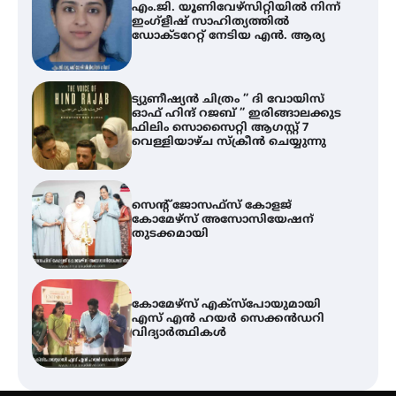
എം.ജി. യൂണിവേഴ്‌സിറ്റിയിൽ നിന്ന്
ഇംഗ്ളീഷ് സാഹിത്യത്തിൽ
ഡോക്ടറേറ്റ് നേടിയ എൻ. ആര്യ
ട്യുണീഷ്യൻ ചിത്രം ” ദി വോയിസ്
ഓഫ് ഹിന്ദ് റജബ് ” ഇരിങ്ങാലക്കുട
ഫിലിം സൊസൈറ്റി ആഗസ്റ്റ് 7
വെള്ളിയാഴ്ച സ്‌ക്രീൻ ചെയ്യുന്നു
സെന്റ് ജോസഫ്സ് കോളജ്
കോമേഴ്‌സ് അസോസിയേഷന്
തുടക്കമായി
കോമേഴ്സ് എക്സ്പോയുമായി
എസ് എൻ ഹയർ സെക്കൻഡറി
വിദ്യാർത്ഥികൾ