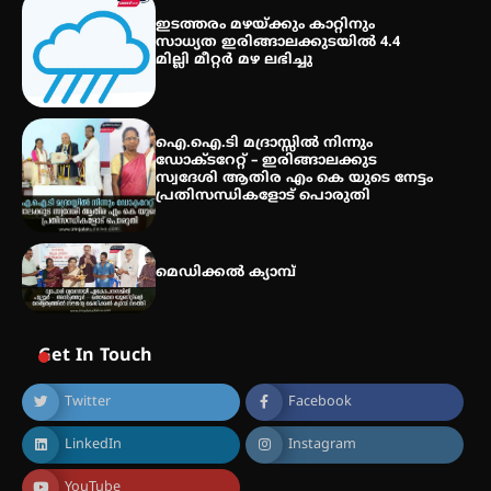
സെന്റ് ജോസഫ്സ് കോളജ്
ഇടത്തരം മഴയ്ക്കും കാറ്റിനും
കോമേഴ്‌സ് അസോസിയേഷന്
സാധ്യത ഇരിങ്ങാലക്കുടയിൽ 4.4
തുടക്കമായി
മില്ലി മീറ്റർ മഴ ലഭിച്ചു
കോമേഴ്സ് എക്സ്പോയുമായി
ഐ.ഐ.ടി മദ്രാസ്സിൽ നിന്നും
എസ് എൻ ഹയർ സെക്കൻഡറി
ഡോക്ടറേറ്റ് – ഇരിങ്ങാലക്കുട
വിദ്യാർത്ഥികൾ
സ്വദേശി ആതിര എം കെ യുടെ നേട്ടം
പ്രതിസന്ധികളോട് പൊരുതി
മെഡിക്കൽ ക്യാമ്പ്
Get In Touch
Twitter
Facebook
LinkedIn
Instagram
YouTube