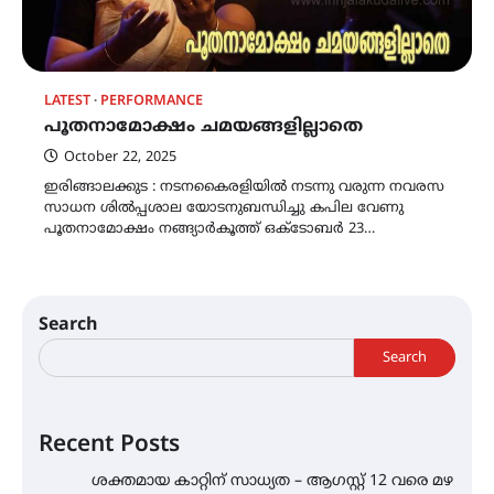
LATEST
PERFORMANCE
പൂതനാമോക്ഷം ചമയങ്ങളില്ലാതെ
October 22, 2025
ഇരിങ്ങാലക്കുട : നടനകൈരളിയിൽ നടന്നു വരുന്ന നവരസ
സാധന ശിൽപ്പശാല യോടനുബന്ധിച്ചു കപില വേണു
പൂതനാമോക്ഷം നങ്ങ്യാർകൂത്ത് ഒക്ടോബർ 23…
Search
Search
Recent Posts
ശക്തമായ കാറ്റിന് സാധ്യത – ആഗസ്റ്റ് 12 വരെ മഴ