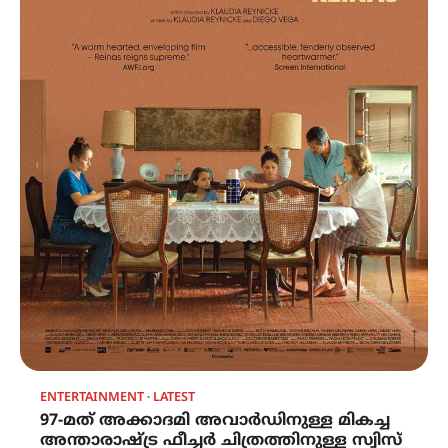
ENTERTAINMENT
LATEST
97-മത് അക്കാദമി അവാർഡിനുള്ള മികച്ച
അന്താരാഷ്ട്ര ഫീച്ചർ ചിത്രത്തിനുള്ള സ്വിസ്