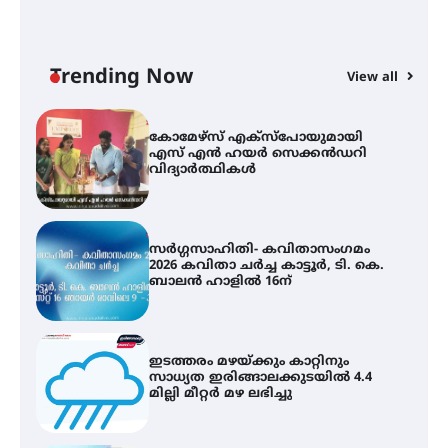
സെന്റ് ജോസഫ്സ് കോളജ്
കോമേഴ്‌സ് അസോസിയേഷന്
തുടക്കമായി
Trending Now
View all
കോമേഴ്സ് എക്സ്പോയുമായി
എസ് എൻ ഹയർ സെക്കൻഡറി
വിദ്യാർത്ഥികൾ
സർഗ്ഗസാഹിതി- കവിതാസംഗമം
2026 കവിതാ ചർച്ച കാട്ടൂർ, ടി. കെ.
ബാലൻ ഹാളിൽ 16ന്
ഇടത്തരം മഴയ്ക്കും കാറ്റിനും
സാധ്യത ഇരിങ്ങാലക്കുടയിൽ 4.4
മില്ലി മീറ്റർ മഴ ലഭിച്ചു