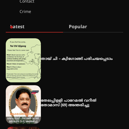
Contact
സർഗ്ഗസാഹിതി- കവിതാസംഗമം
Crime
2026 കവിതാ ചർച്ച കാട്ടൂർ, ടി. കെ.
ബാലൻ ഹാളിൽ 16ന്
Latest
Popular
ഇടത്തരം മഴയ്ക്കും കാറ്റിനും
സാധ്യത ഇരിങ്ങാലക്കുടയിൽ 4.4
മില്ലി മീറ്റർ മഴ ലഭിച്ചു
തായ് ചി – ക്വിഗോങ്ങ് പരിചയപ്പെടാം
ഐ.ഐ.ടി മദ്രാസ്സിൽ നിന്നും
ഡോക്ടറേറ്റ് – ഇരിങ്ങാലക്കുട
സ്വദേശി ആതിര എം കെ യുടെ
നേട്ടം പ്രതിസന്ധികളോട് പൊരുതി
തേലപ്പിളളി പാറേമൽ വറീത്
തോമാസ് (69) അന്തരിച്ചു
മെഡിക്കൽ ക്യാമ്പ്