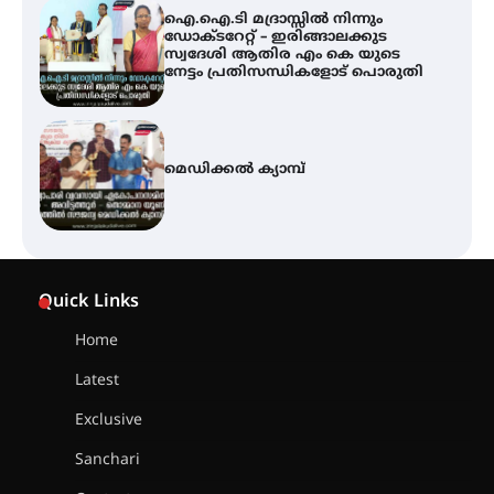
ഐ.ഐ.ടി മദ്രാസ്സിൽ നിന്നും
ഡോക്ടറേറ്റ് – ഇരിങ്ങാലക്കുട
സ്വദേശി ആതിര എം കെ യുടെ
നേട്ടം പ്രതിസന്ധികളോട് പൊരുതി
മെഡിക്കൽ ക്യാമ്പ്
സെന്റ് ജോസഫ്സ് കോളജ്
കോമേഴ്‌സ് അസോസിയേഷന്
Quick Links
തുടക്കമായി
Home
Latest
കോമേഴ്സ് എക്സ്പോയുമായി
എസ് എൻ ഹയർ സെക്കൻഡറി
Exclusive
വിദ്യാർത്ഥികൾ
Sanchari