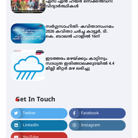
എസ് എൻ ഹയർ സെക്കൻഡറി
വിദ്യാർത്ഥികൾ
സർഗ്ഗസാഹിതി- കവിതാസംഗമം
2026 കവിതാ ചർച്ച കാട്ടൂർ, ടി.
കെ. ബാലൻ ഹാളിൽ 16ന്
ഇടത്തരം മഴയ്ക്കും കാറ്റിനും
സാധ്യത ഇരിങ്ങാലക്കുടയിൽ 4.4
മില്ലി മീറ്റർ മഴ ലഭിച്ചു
Get In Touch
കോമേഴ്സ് എക്സ്പോയുമായി
Twitter
Facebook
എസ് എൻ ഹയർ സെക്കൻഡറി
വിദ്യാർത്ഥികൾ
LinkedIn
Instagram
YouTube