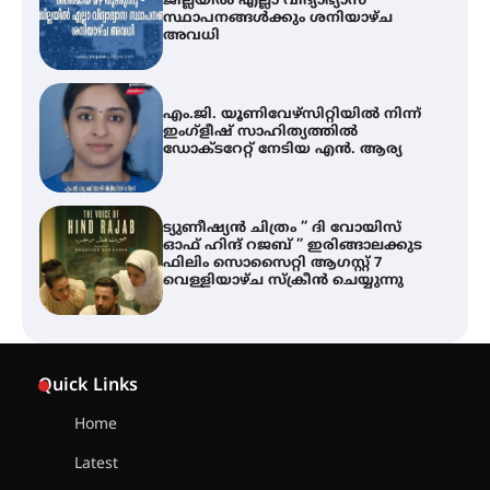
ജില്ലയിൽ എല്ലാ വിദ്യാഭ്യാസ
സ്ഥാപനങ്ങൾക്കും ശനിയാഴ്ച
അവധി
എം.ജി. യൂണിവേഴ്‌സിറ്റിയിൽ നിന്ന്
ഇംഗ്ളീഷ് സാഹിത്യത്തിൽ
ഡോക്ടറേറ്റ് നേടിയ എൻ. ആര്യ
ട്യുണീഷ്യൻ ചിത്രം ” ദി വോയിസ്
ഓഫ് ഹിന്ദ് റജബ് ” ഇരിങ്ങാലക്കുട
ഫിലിം സൊസൈറ്റി ആഗസ്റ്റ് 7
വെള്ളിയാഴ്ച സ്‌ക്രീൻ ചെയ്യുന്നു
തിരനോട്ടം ‘അരങ്ങ് 2026’ ഉണർന്നു
Quick Links
Home
ഐ.ടി.യു. ബാങ്കിലെ
Latest
നിക്ഷേപകർക്ക് പണം തിരികെ