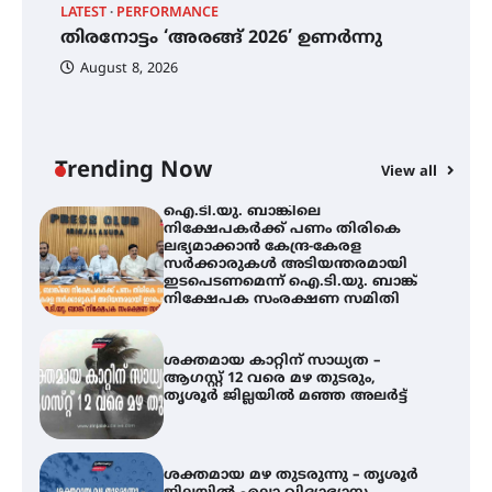
ഓഫ് ഹിന്ദ് റജബ് ” ഇരിങ്ങാലക്കുട
LATEST
PERFORMANCE
EX
ഫിലിം സൊസൈറ്റി ആഗസ്റ്റ് 7
തിരനോട്ടം ‘അരങ്ങ് 2026’ ഉണർന്നു
വെള്ളിയാഴ്ച സ്‌ക്രീൻ ചെയ്യുന്നു
ഐ
പ
August 8, 2026
ി
ക
ഇ
ന
തിരനോട്ടം ‘അരങ്ങ് 2026’ ഉണർന്നു
Trending Now
View all
ഐ.ടി.യു. ബാങ്കിലെ
നിക്ഷേപകർക്ക് പണം തിരികെ
ലഭ്യമാക്കാൻ കേന്ദ്ര-കേരള
സർക്കാരുകൾ അടിയന്തരമായി
ഇടപെടണമെന്ന് ഐ.ടി.യു. ബാങ്ക്
നിക്ഷേപക സംരക്ഷണ സമിതി
ശക്തമായ കാറ്റിന് സാധ്യത –
ആഗസ്റ്റ് 12 വരെ മഴ തുടരും,
തൃശൂർ ജില്ലയിൽ മഞ്ഞ അലർട്ട്
ശക്തമായ മഴ തുടരുന്നു – തൃശൂർ