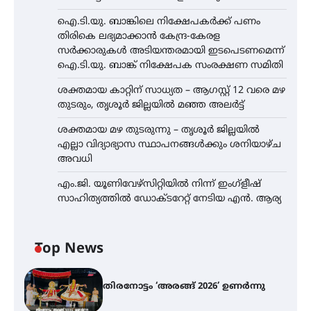
ഐ.ടി.യു. ബാങ്കിലെ നിക്ഷേപകർക്ക് പണം
തിരികെ ലഭ്യമാക്കാൻ കേന്ദ്ര-കേരള
സർക്കാരുകൾ അടിയന്തരമായി ഇടപെടണമെന്ന്
ഐ.ടി.യു. ബാങ്ക് നിക്ഷേപക സംരക്ഷണ സമിതി
ശക്തമായ കാറ്റിന് സാധ്യത – ആഗസ്റ്റ് 12 വരെ മഴ
തുടരും, തൃശൂർ ജില്ലയിൽ മഞ്ഞ അലർട്ട്
ശക്തമായ മഴ തുടരുന്നു – തൃശൂർ ജില്ലയിൽ
എല്ലാ വിദ്യാഭ്യാസ സ്ഥാപനങ്ങൾക്കും ശനിയാഴ്ച
അവധി
എം.ജി. യൂണിവേഴ്‌സിറ്റിയിൽ നിന്ന് ഇംഗ്ളീഷ്
സാഹിത്യത്തിൽ ഡോക്ടറേറ്റ് നേടിയ എൻ. ആര്യ
Top News
തിരനോട്ടം ‘അരങ്ങ് 2026’ ഉണർന്നു