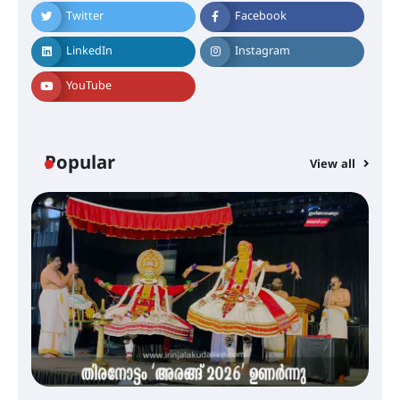
ലഭ്യമാക്കാൻ കേന്ദ്ര-കേരള
സർക്കാരുകൾ അടിയന്തരമായി
Twitter
Facebook
ഇടപെടണമെന്ന് ഐ.ടി.യു. ബാങ്ക്
നിക്ഷേപക സംരക്ഷണ സമിതി
LinkedIn
Instagram
YouTube
ശക്തമായ കാറ്റിന് സാധ്യത –
ആഗസ്റ്റ് 12 വരെ മഴ തുടരും,
തൃശൂർ ജില്ലയിൽ മഞ്ഞ അലർട്ട്
Popular
View all
ശക്തമായ മഴ തുടരുന്നു – തൃശൂർ
ജില്ലയിൽ എല്ലാ വിദ്യാഭ്യാസ
സ്ഥാപനങ്ങൾക്കും ശനിയാഴ്ച
അവധി
എം.ജി. യൂണിവേഴ്‌സിറ്റിയിൽ നിന്ന്
ഇംഗ്ളീഷ് സാഹിത്യത്തിൽ
ഡോക്ടറേറ്റ് നേടിയ എൻ. ആര്യ
ട്യുണീഷ്യൻ ചിത്രം ” ദി വോയിസ്