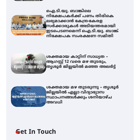
ഐ.ടി.യു. ബാങ്കിലെ
നിക്ഷേപകർക്ക് പണം തിരികെ
ലഭ്യമാക്കാൻ കേന്ദ്ര-കേരള
സർക്കാരുകൾ അടിയന്തരമായി
ഇടപെടണമെന്ന് ഐ.ടി.യു. ബാങ്ക്
നിക്ഷേപക സംരക്ഷണ സമിതി
ശക്തമായ കാറ്റിന് സാധ്യത –
ആഗസ്റ്റ് 12 വരെ മഴ തുടരും,
തൃശൂർ ജില്ലയിൽ മഞ്ഞ അലർട്ട്
ശക്തമായ മഴ തുടരുന്നു – തൃശൂർ
ജില്ലയിൽ എല്ലാ വിദ്യാഭ്യാസ
സ്ഥാപനങ്ങൾക്കും ശനിയാഴ്ച
അവധി
ഐ.ടി.യു. ബാങ്കിലെ
Get In Touch
നിക്ഷേപകർക്ക് പണം തിരികെ