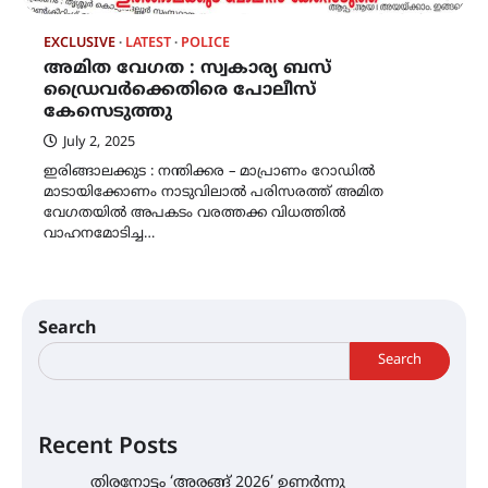
EXCLUSIVE
LATEST
POLICE
അമിത വേഗത : സ്വകാര്യ ബസ്
ഡ്രൈവർക്കെതിരെ പോലീസ്
കേസെടുത്തു
July 2, 2025
ഇരിങ്ങാലക്കുട : നന്തിക്കര‍ – മാപ്രാണം‍ റോഡിൽ
മാടായിക്കോണം നാടുവിലാൽ പരിസരത്ത് അമിത
വേഗതയിൽ അപകടം വരത്തക്ക വിധത്തില്‍
വാഹനമോടിച്ച…
Search
Search
Recent Posts
തിരനോട്ടം ‘അരങ്ങ് 2026’ ഉണർന്നു