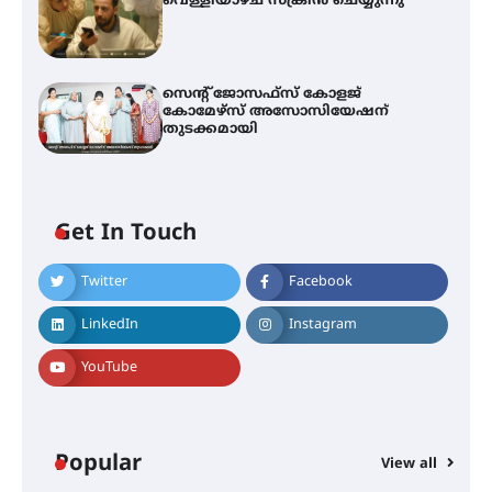
വെള്ളിയാഴ്ച സ്‌ക്രീൻ ചെയ്യുന്നു
സെന്റ് ജോസഫ്സ് കോളജ്
കോമേഴ്‌സ് അസോസിയേഷന്
തുടക്കമായി
Get In Touch
Twitter
Facebook
എം.ജി. യൂണിവേഴ്‌സിറ്റിയിൽ നിന്ന്
ഇംഗ്ളീഷ് സാഹിത്യത്തിൽ
LinkedIn
Instagram
ഡോക്ടറേറ്റ് നേടിയ എൻ. ആര്യ
YouTube
ട്യുണീഷ്യൻ ചിത്രം ” ദി വോയിസ്
ഓഫ് ഹിന്ദ് റജബ് ” ഇരിങ്ങാലക്കുട
ഫിലിം സൊസൈറ്റി ആഗസ്റ്റ് 7
Popular
View all
വെള്ളിയാഴ്ച സ്‌ക്രീൻ ചെയ്യുന്നു