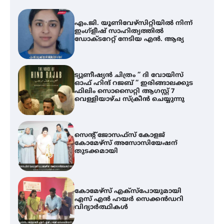
A
എം.ജി. യൂണിവേഴ്‌സിറ്റിയിൽ നിന്ന്
എ
ഇംഗ്ളീഷ് സാഹിത്യത്തിൽ
ഡോക്ടറേറ്റ് നേടിയ എൻ. ആര്യ
ഇ
ന
ട്യുണീഷ്യൻ ചിത്രം ” ദി വോയിസ്
ഓഫ് ഹിന്ദ് റജബ് ” ഇരിങ്ങാലക്കുട
ഫിലിം സൊസൈറ്റി ആഗസ്റ്റ് 7
വെള്ളിയാഴ്ച സ്‌ക്രീൻ ചെയ്യുന്നു
സെന്റ് ജോസഫ്സ് കോളജ്
കോമേഴ്‌സ് അസോസിയേഷന്
തുടക്കമായി
കോമേഴ്സ് എക്സ്പോയുമായി
എസ് എൻ ഹയർ സെക്കൻഡറി
വിദ്യാർത്ഥികൾ