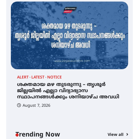
സെന്റ് ജോസഫ്സ് കോളജ്
കോമേഴ്‌സ് അസോസിയേഷന്
തുടക്കമായി
കോമേഴ്സ് എക്സ്പോയുമായി
എസ് എൻ ഹയർ സെക്കൻഡറി
വിദ്യാർത്ഥികൾ
ALERT
LATEST
NOTICE
്
ശക്തമായ മഴ തുടരുന്നു – തൃശൂർ
സർഗ്ഗസാഹിതി- കവിതാസംഗമം
2026 കവിതാ ചർച്ച കാട്ടൂർ, ടി. കെ.
ജില്ലയിൽ എല്ലാ വിദ്യാഭ്യാസ
ബാലൻ ഹാളിൽ 16ന്
സ്ഥാപനങ്ങൾക്കും ശനിയാഴ്ച അവധി
August 7, 2026
ശക്തമായ മഴ തുടരുന്നു – തൃശൂർ
ജില്ലയിൽ എല്ലാ വിദ്യാഭ്യാസ
സ്ഥാപനങ്ങൾക്കും ശനിയാഴ്ച
അവധി
Trending Now
View all