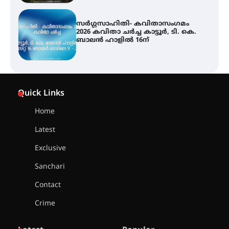
സർഗ്ഗസാഹിതി- കവിതാസംഗമം
2026 കവിതാ ചർച്ച കാട്ടൂർ, ടി. കെ.
ബാലൻ ഹാളിൽ 16ന്
ശക്തമായ മഴ തുടരുന്നു – തൃശൂർ
ജില്ലയിൽ എല്ലാ വിദ്യാഭ്യാസ
Quick Links
സ്ഥാപനങ്ങൾക്കും ശനിയാഴ്ച
അവധി
Home
Latest
എം.ജി. യൂണിവേഴ്‌സിറ്റിയിൽ നിന്ന്
ഇംഗ്ളീഷ് സാഹിത്യത്തിൽ
Exclusive
ഡോക്ടറേറ്റ് നേടിയ എൻ. ആര്യ
Sanchari
Contact
ട്യുണീഷ്യൻ ചിത്രം ” ദി വോയിസ്
ഓഫ് ഹിന്ദ് റജബ് ” ഇരിങ്ങാലക്കുട
Crime
ഫിലിം സൊസൈറ്റി ആഗസ്റ്റ് 7
വെള്ളിയാഴ്ച സ്‌ക്രീൻ ചെയ്യുന്നു