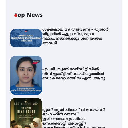
Top News
ശക്തമായ മഴ തുടരുന്നു – തൃശൂർ
ജില്ലയിൽ എല്ലാ വിദ്യാഭ്യാസ
സ്ഥാപനങ്ങൾക്കും ശനിയാഴ്ച
അവധി
എം.ജി. യൂണിവേഴ്‌സിറ്റിയിൽ
നിന്ന് ഇംഗ്ളീഷ് സാഹിത്യത്തിൽ
ഡോക്ടറേറ്റ് നേടിയ എൻ. ആര്യ
ട്യുണീഷ്യൻ ചിത്രം ” ദി വോയിസ്
ഓഫ് ഹിന്ദ് റജബ് ”
ഇരിങ്ങാലക്കുട ഫിലിം
സൊസൈറ്റി ആഗസ്റ്റ് 7