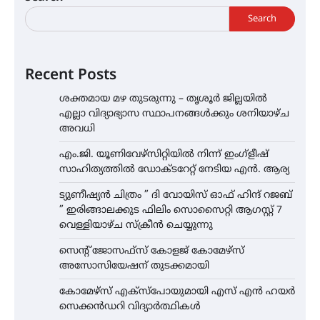
Search
Recent Posts
ശക്തമായ മഴ തുടരുന്നു – തൃശൂർ ജില്ലയിൽ
എല്ലാ വിദ്യാഭ്യാസ സ്ഥാപനങ്ങൾക്കും ശനിയാഴ്ച
അവധി
എം.ജി. യൂണിവേഴ്‌സിറ്റിയിൽ നിന്ന് ഇംഗ്ളീഷ്
സാഹിത്യത്തിൽ ഡോക്ടറേറ്റ് നേടിയ എൻ. ആര്യ
ട്യുണീഷ്യൻ ചിത്രം ” ദി വോയിസ് ഓഫ് ഹിന്ദ് റജബ്
” ഇരിങ്ങാലക്കുട ഫിലിം സൊസൈറ്റി ആഗസ്റ്റ് 7
വെള്ളിയാഴ്ച സ്‌ക്രീൻ ചെയ്യുന്നു
സെന്റ് ജോസഫ്സ് കോളജ് കോമേഴ്‌സ്
അസോസിയേഷന് തുടക്കമായി
കോമേഴ്സ് എക്സ്പോയുമായി എസ് എൻ ഹയർ
സെക്കൻഡറി വിദ്യാർത്ഥികൾ