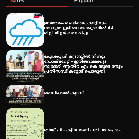
Latest
Popular
സെന്റ് ജോസഫ്സ് കോളജ്
കോമേഴ്‌സ് അസോസിയേഷന്
ഇടത്തരം മഴയ്ക്കും കാറ്റിനും
തുടക്കമായി
സാധ്യത ഇരിങ്ങാലക്കുടയിൽ 4.4
മില്ലി മീറ്റർ മഴ ലഭിച്ചു
കോമേഴ്സ് എക്സ്പോയുമായി
എസ് എൻ ഹയർ സെക്കൻഡറി
ഐ.ഐ.ടി മദ്രാസ്സിൽ നിന്നും
വിദ്യാർത്ഥികൾ
ഡോക്ടറേറ്റ് – ഇരിങ്ങാലക്കുട
സ്വദേശി ആതിര എം കെ യുടെ നേട്ടം
പ്രതിസന്ധികളോട് പൊരുതി
സർഗ്ഗസാഹിതി- കവിതാസംഗമം
2026 കവിതാ ചർച്ച കാട്ടൂർ, ടി. കെ.
മെഡിക്കൽ ക്യാമ്പ്
ബാലൻ ഹാളിൽ 16ന്
തായ് ചി – ക്വിഗോങ്ങ് പരിചയപ്പെടാം