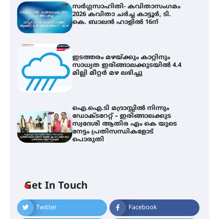
സർഗ്ഗസാഹിതി- കവിതാസംഗമം
2026 കവിതാ ചർച്ച കാട്ടൂർ, ടി.
കെ. ബാലൻ ഹാളിൽ 16ന്
ഇടത്തരം മഴയ്ക്കും കാറ്റിനും
സാധ്യത ഇരിങ്ങാലക്കുടയിൽ 4.4
മില്ലി മീറ്റർ മഴ ലഭിച്ചു
ഐ.ഐ.ടി മദ്രാസ്സിൽ നിന്നും
ഡോക്ടറേറ്റ് – ഇരിങ്ങാലക്കുട
സ്വദേശി ആതിര എം കെ യുടെ
നേട്ടം പ്രതിസന്ധികളോട്
പൊരുതി
Get In Touch
Twitter
Facebook
സർഗ്ഗസാഹിതി- കവിതാസംഗമം