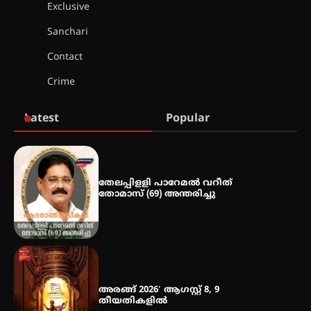
2026 കവിതാ ചർച്ച കാട്ടൂർ, ടി. കെ.
Exclusive
ബാലൻ ഹാളിൽ 16ന്
Sanchari
Contact
ഇടത്തരം മഴയ്ക്കും കാറ്റിനും
Crime
സാധ്യത ഇരിങ്ങാലക്കുടയിൽ 4.4
മില്ലി മീറ്റർ മഴ ലഭിച്ചു
Latest
Popular
ഐ.ഐ.ടി മദ്രാസ്സിൽ നിന്നും
ഡോക്ടറേറ്റ് – ഇരിങ്ങാലക്കുട
സ്വദേശി ആതിര എം കെ യുടെ
നേട്ടം പ്രതിസന്ധികളോട് പൊരുതി
തേലപ്പിളളി പാറേമൽ വറീത്
തോമാസ് (69) അന്തരിച്ചു
മെഡിക്കൽ ക്യാമ്പ്
അരങ്ങ് 2026′ ആഗസ്റ്റ് 8, 9
തീയതികളിൽ
തായ് ചി – ക്വിഗോങ്ങ്