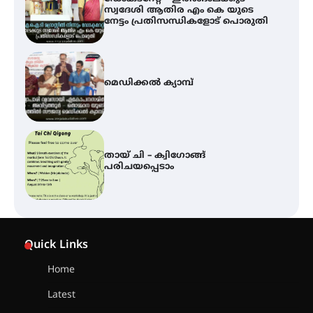
സ്വദേശി ആതിര എം കെ യുടെ
നേട്ടം പ്രതിസന്ധികളോട് പൊരുതി
മെഡിക്കൽ ക്യാമ്പ്
തായ് ചി – ക്വിഗോങ്ങ്
പരിചയപ്പെടാം
കോമേഴ്സ് എക്സ്പോയുമായി
എസ് എൻ ഹയർ സെക്കൻഡറി
Quick Links
വിദ്യാർത്ഥികൾ
Home
Latest
സർഗ്ഗസാഹിതി- കവിതാസംഗമം