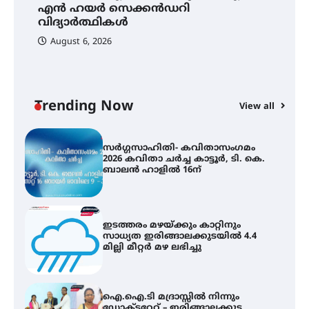
ി
എൻ ഹയർ സെക്കൻഡറി
ക
പരിചയപ്പെടാം
വിദ്യാർത്ഥികൾ
ഹ
August 6, 2026
കോമേഴ്സ് എക്സ്പോയുമായി
എസ് എൻ ഹയർ സെക്കൻഡറി
വിദ്യാർത്ഥികൾ
Trending Now
View all
സർഗ്ഗസാഹിതി- കവിതാസംഗമം
2026 കവിതാ ചർച്ച കാട്ടൂർ, ടി. കെ.
ബാലൻ ഹാളിൽ 16ന്
ഇടത്തരം മഴയ്ക്കും കാറ്റിനും
സാധ്യത ഇരിങ്ങാലക്കുടയിൽ 4.4
മില്ലി മീറ്റർ മഴ ലഭിച്ചു
ഐ.ഐ.ടി മദ്രാസ്സിൽ നിന്നും
ഡോക്ടറേറ്റ് – ഇരിങ്ങാലക്കുട