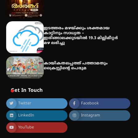
പരിചയപ്പെടാം
ഇടത്തരം മഴയ്ക്കും ശക്തമായ
കാറ്റിനും സാധ്യത –
ഇരിങ്ങാലക്കുടയിൽ 19.3 മില്ലിമീറ്റർ
മഴ ലഭിച്ചു
കായികതലപ്പത്ത് പത്താമതും
ക്രൈസ്റ്റിന്റെ പെരുമ
Get In Touch
Twitter
Facebook
LinkedIn
Instagram
YouTube