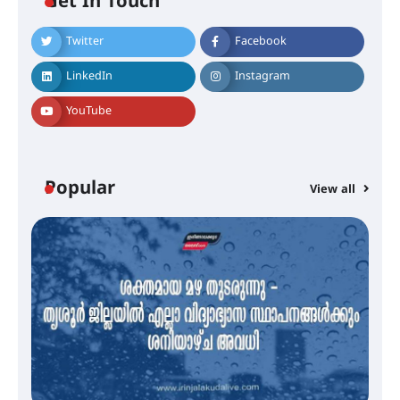
Get In Touch
Twitter
Facebook
എം.ജി. യൂണിവേഴ്‌സിറ്റിയിൽ നിന്ന്
ഇംഗ്ളീഷ് സാഹിത്യത്തിൽ
LinkedIn
Instagram
ഡോക്ടറേറ്റ് നേടിയ എൻ. ആര്യ
YouTube
ട്യുണീഷ്യൻ ചിത്രം ” ദി വോയിസ്
ഓഫ് ഹിന്ദ് റജബ് ” ഇരിങ്ങാലക്കുട
ഫിലിം സൊസൈറ്റി ആഗസ്റ്റ് 7
Popular
View all
വെള്ളിയാഴ്ച സ്‌ക്രീൻ ചെയ്യുന്നു
സെന്റ് ജോസഫ്സ് കോളജ്
കോമേഴ്‌സ് അസോസിയേഷന്
തുടക്കമായി
കോമേഴ്സ് എക്സ്പോയുമായി
എസ് എൻ ഹയർ സെക്കൻഡറി
വിദ്യാർത്ഥികൾ