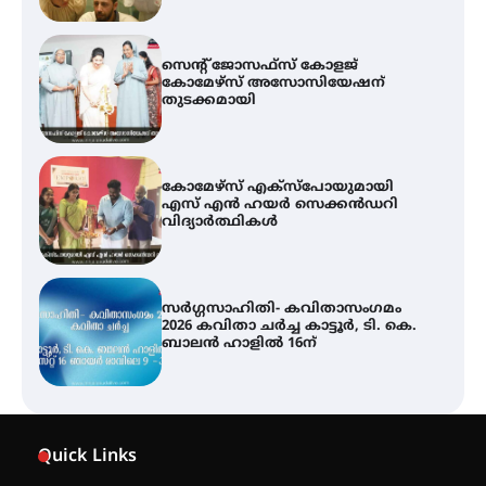
സെന്റ് ജോസഫ്സ് കോളജ്
കോമേഴ്‌സ് അസോസിയേഷന്
തുടക്കമായി
കോമേഴ്സ് എക്സ്പോയുമായി
എസ് എൻ ഹയർ സെക്കൻഡറി
വിദ്യാർത്ഥികൾ
സർഗ്ഗസാഹിതി- കവിതാസംഗമം
2026 കവിതാ ചർച്ച കാട്ടൂർ, ടി. കെ.
ബാലൻ ഹാളിൽ 16ന്
ശക്തമായ മഴ തുടരുന്നു – തൃശൂർ
ജില്ലയിൽ എല്ലാ വിദ്യാഭ്യാസ
Quick Links
സ്ഥാപനങ്ങൾക്കും ശനിയാഴ്ച
അവധി