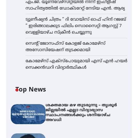
എം.ജി. യൂണിവേഴ്‌സിറ്റിയിൽ നിന്ന് ഇംഗ്ളീഷ്
സാഹിത്യത്തിൽ ഡോക്ടറേറ്റ് നേടിയ എൻ. ആര്യ
ട്യുണീഷ്യൻ ചിത്രം ” ദി വോയിസ് ഓഫ് ഹിന്ദ് റജബ്
” ഇരിങ്ങാലക്കുട ഫിലിം സൊസൈറ്റി ആഗസ്റ്റ് 7
വെള്ളിയാഴ്ച സ്‌ക്രീൻ ചെയ്യുന്നു
സെന്റ് ജോസഫ്സ് കോളജ് കോമേഴ്‌സ്
അസോസിയേഷന് തുടക്കമായി
കോമേഴ്സ് എക്സ്പോയുമായി എസ് എൻ ഹയർ
സെക്കൻഡറി വിദ്യാർത്ഥികൾ
Top News
ശക്തമായ മഴ തുടരുന്നു – തൃശൂർ
ജില്ലയിൽ എല്ലാ വിദ്യാഭ്യാസ
സ്ഥാപനങ്ങൾക്കും ശനിയാഴ്ച
അവധി