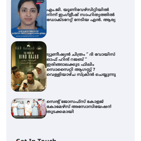
എം.ജി. യൂണിവേഴ്‌സിറ്റിയിൽ
നിന്ന് ഇംഗ്ളീഷ് സാഹിത്യത്തിൽ
ഡോക്ടറേറ്റ് നേടിയ എൻ. ആര്യ
ട്യുണീഷ്യൻ ചിത്രം ” ദി വോയിസ്
ഓഫ് ഹിന്ദ് റജബ് ”
ഇരിങ്ങാലക്കുട ഫിലിം
സൊസൈറ്റി ആഗസ്റ്റ് 7
വെള്ളിയാഴ്ച സ്‌ക്രീൻ ചെയ്യുന്നു
സെന്റ് ജോസഫ്സ് കോളജ്
കോമേഴ്‌സ് അസോസിയേഷന്
തുടക്കമായി