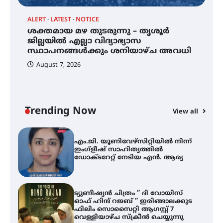
ALERT
LATEST
NOTICE
്
ശക്തമായ മഴ തുടരുന്നു – തൃശൂർ
സർഗ്ഗസാഹിതി- കവിതാസംഗമം
2026 കവിതാ ചർച്ച കാട്ടൂർ, ടി. കെ.
ജില്ലയിൽ എല്ലാ വിദ്യാഭ്യാസ
ബാലൻ ഹാളിൽ 16ന്
സ്ഥാപനങ്ങൾക്കും ശനിയാഴ്ച അവധി
August 7, 2026
ശക്തമായ മഴ തുടരുന്നു – തൃശൂർ
ജില്ലയിൽ എല്ലാ വിദ്യാഭ്യാസ
സ്ഥാപനങ്ങൾക്കും ശനിയാഴ്ച
അവധി
Trending Now
View all
A
എം.ജി. യൂണിവേഴ്‌സിറ്റിയിൽ നിന്ന്
എ
ഇംഗ്ളീഷ് സാഹിത്യത്തിൽ
ഡോക്ടറേറ്റ് നേടിയ എൻ. ആര്യ
ഇ
ന
ട്യുണീഷ്യൻ ചിത്രം ” ദി വോയിസ്
ഓഫ് ഹിന്ദ് റജബ് ” ഇരിങ്ങാലക്കുട
ഫിലിം സൊസൈറ്റി ആഗസ്റ്റ് 7
വെള്ളിയാഴ്ച സ്‌ക്രീൻ ചെയ്യുന്നു