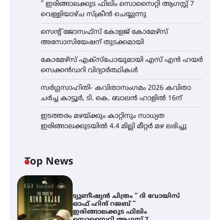
” ഇരിങ്ങാലക്കുട ഫിലിം സൊസൈറ്റി ആഗസ്റ്റ് 7
വെള്ളിയാഴ്ച സ്‌ക്രീൻ ചെയ്യുന്നു
സെന്റ് ജോസഫ്സ് കോളജ് കോമേഴ്‌സ്
അസോസിയേഷന് തുടക്കമായി
കോമേഴ്സ് എക്സ്പോയുമായി എസ് എൻ ഹയർ
സെക്കൻഡറി വിദ്യാർത്ഥികൾ
സർഗ്ഗസാഹിതി- കവിതാസംഗമം 2026 കവിതാ
ചർച്ച കാട്ടൂർ, ടി. കെ. ബാലൻ ഹാളിൽ 16ന്
ഇടത്തരം മഴയ്ക്കും കാറ്റിനും സാധ്യത
ഇരിങ്ങാലക്കുടയിൽ 4.4 മില്ലി മീറ്റർ മഴ ലഭിച്ചു
Top News
ട്യുണീഷ്യൻ ചിത്രം ” ദി വോയിസ്
ഓഫ് ഹിന്ദ് റജബ് ”
ഇരിങ്ങാലക്കുട ഫിലിം
സൊസൈറ്റി ആഗസ്റ്റ് 7