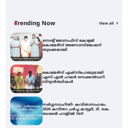
ട്യുണീഷ്യൻ ചിത്രം ” ദി വോയിസ്
ഓഫ് ഹിന്ദ് റജബ് ” ഇരിങ്ങാലക്കുട
ഫിലിം സൊസൈറ്റി ആഗസ്റ്റ് 7
വെള്ളിയാഴ്ച സ്‌ക്രീൻ ചെയ്യുന്നു
Trending Now
View all
സെന്റ് ജോസഫ്സ് കോളജ്
കോമേഴ്‌സ് അസോസിയേഷന്
തുടക്കമായി
കോമേഴ്സ് എക്സ്പോയുമായി
എസ് എൻ ഹയർ സെക്കൻഡറി
വിദ്യാർത്ഥികൾ
സർഗ്ഗസാഹിതി- കവിതാസംഗമം
2026 കവിതാ ചർച്ച കാട്ടൂർ, ടി. കെ.
ബാലൻ ഹാളിൽ 16ന്