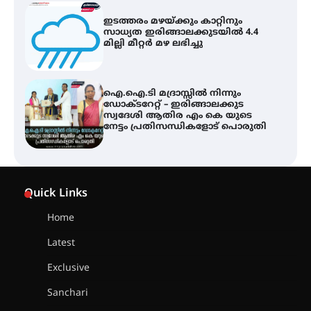
ഇടത്തരം മഴയ്ക്കും കാറ്റിനും
സാധ്യത ഇരിങ്ങാലക്കുടയിൽ 4.4
മില്ലി മീറ്റർ മഴ ലഭിച്ചു
ഐ.ഐ.ടി മദ്രാസ്സിൽ നിന്നും
ഡോക്ടറേറ്റ് – ഇരിങ്ങാലക്കുട
സ്വദേശി ആതിര എം കെ യുടെ
നേട്ടം പ്രതിസന്ധികളോട് പൊരുതി
ട്യുണീഷ്യൻ ചിത്രം ” ദി വോയിസ്
ഓഫ് ഹിന്ദ് റജബ് ” ഇരിങ്ങാലക്കുട
Quick Links
ഫിലിം സൊസൈറ്റി ആഗസ്റ്റ് 7
വെള്ളിയാഴ്ച സ്‌ക്രീൻ ചെയ്യുന്നു
Home
Latest
സെന്റ് ജോസഫ്സ് കോളജ്
കോമേഴ്‌സ് അസോസിയേഷന്
Exclusive
തുടക്കമായി
Sanchari