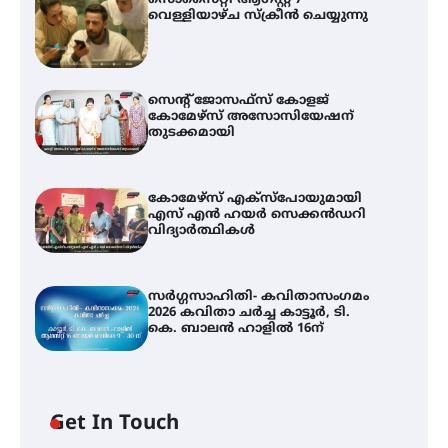
വെള്ളിയാഴ്ച സ്‌ക്രീൻ ചെയ്യുന്നു
സെന്റ് ജോസഫ്സ് കോളജ്
കോമേഴ്‌സ് അസോസിയേഷന്
തുടക്കമായി
കോമേഴ്സ് എക്സ്പോയുമായി
എസ് എൻ ഹയർ സെക്കൻഡറി
വിദ്യാർത്ഥികൾ
സർഗ്ഗസാഹിതി- കവിതാസംഗമം
2026 കവിതാ ചർച്ച കാട്ടൂർ, ടി.
കെ. ബാലൻ ഹാളിൽ 16ന്
Get In Touch