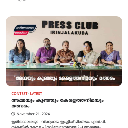
CONTEST
LATEST
അമ്മയും കുഞ്ഞും കേരളത്തനിമയും
മത്സരം
November 21, 2024
ഇരിങ്ങാലക്കുട : വിദ്യോദയ ഇംഗ്ലീഷ് മീഡിയം എൽ.പി.
സ്കൂളിൽ കേരള പിറവിയോടനുബന്ധിച്ച് അമ്മയും