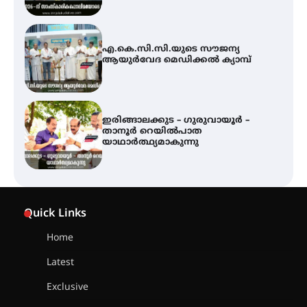
എ.കെ.സി.സി.യുടെ സൗജന്യ
ആയുർവേദ മെഡിക്കൽ ക്യാമ്പ്
ഇരിങ്ങാലക്കുട – ഗുരുവായൂർ –
താനൂർ റെയിൽപാത
യാഥാർത്ഥ്യമാകുന്നു
ഇരിങ്ങാലക്കുടയിൽ പി.കെ.
ചാത്തൻ മാസ്റ്ററുടെ പ്രതിമ
Quick Links
സ്ഥാപിക്കണം – കെ.പി.എം.എസ്
Home
Latest
അമ്മന്നൂർ ചാച്ചുചാക്യാർ സ്മാരക
ഗുരുകുലത്തിലെ അഞ്ചാം
തലമുറയിലെ വിദ്യാർത്ഥിനിയായ
Exclusive
റിതു ഭരത് കൂടിയാട്ട അരങ്ങേറ്റം
കുറിച്ചു