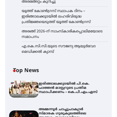
അരങ്ങേറ്റം കുറിച്ചു
യൂത്ത് കോൺഗ്രസ്‌ സ്ഥാപക ദിനം –
ഇരിങ്ങാലക്കുടയിൽ ലഹരിവിരുദ്ധ
പ്രതിജ്ഞയെടുത്ത് യൂത്ത് കോൺഗ്രസ്
അരങ്ങ് 2026-ന് സാംസ്കാരികപ്പൊലിമയോടെ
സമാപനം
എ.കെ.സി.സി.യുടെ സൗജന്യ ആയുർവേദ
മെഡിക്കൽ ക്യാമ്പ്
Top News
ഇരിങ്ങാലക്കുടയിൽ പി.കെ.
ചാത്തൻ മാസ്റ്ററുടെ പ്രതിമ
സ്ഥാപിക്കണം – കെ.പി.എം.എസ്
അമ്മന്നൂർ ചാച്ചുചാക്യാർ
സ്മാരക ഗുരുകുലത്തിലെ