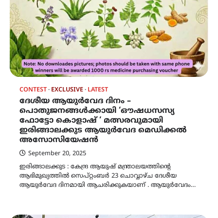
CONTEST
EXCLUSIVE
LATEST
ദേശീയ ആയുർവേദ ദിനം –
പൊതുജനങ്ങൾക്കായി ‘ഔഷധസസ്യ
ഫോട്ടോ കൊളാഷ് ‘ മത്സരവുമായി
ഇരിങ്ങാലക്കുട ആയുർവേദ മെഡിക്കൽ
അസോസിയേഷൻ
September 20, 2025
ഇരിങ്ങാലക്കുട : കേന്ദ്ര ആയുഷ് മന്ത്രാലയത്തിന്റെ
ആഭിമുഖ്യത്തിൽ സെപ്റ്റംബർ 23 ചൊവ്വാഴ്ച ദേശീയ
ആയുർവേദ ദിനമായി ആചരിക്കുകയാണ് . ആയുർവേദം…