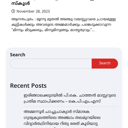
സ്കൂൾ
November 28, 2023
ആനന്ദപുരം : മൂന്നു മുതൽ അഞ്ചു വയസ്സുവരെ പ്രായമുള്ള
കുട്ടികൾക്കും അവരുടെ അമ്മമാർക്കും പങ്കെടുക്കാവുന്ന
“മിന്നും മിടുക്കരും, മിനുമിനുങ്ങും മാതൃത്വവും”…
Search
Search
Recent Posts
ഇരിങ്ങാലക്കുടയിൽ പി.കെ. ചാത്തൻ മാസ്റ്ററുടെ
പ്രതിമ സ്ഥാപിക്കണം – കെ.പി.എം.എസ്
അമ്മന്നൂർ ചാച്ചുചാക്യാർ സ്മാരക
ഗുരുകുലത്തിലെ അഞ്ചാം തലമുറയിലെ
വിദ്യാർത്ഥിനിയായ റിതു ഭരത് കൂടിയാട്ട