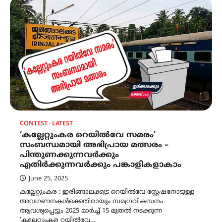
CONTEST
LATEST
‘കല്ലേറ്റുംകര റെയിൽവേ സമരം’
സംബന്ധമായി അഭിപ്രായ മത്സരം –
പിന്തുണക്കുന്നവർക്കും
എതിർക്കുന്നവർക്കും പങ്കാളികളാകാം
June 25, 2025
കല്ലേറ്റുംകര : ഇരിങ്ങാലക്കുട റെയിൽവേ സ്റ്റേഷനോടുള്ള
അവഗണനകൾക്കെതിരായും സമഗ്രവികസനം
ആവശ്യപ്പെട്ടും 2025 മാർച്ച് 15 മുതൽ നടക്കുന്ന
‘കല്ലേറ്റുംകര റയിൽവേ…