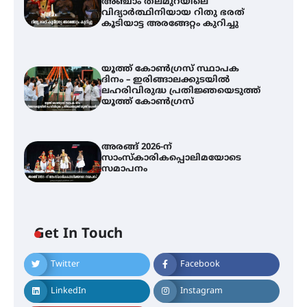
അഞ്ചാം തലമുറയിലെ
വിദ്യാർത്ഥിനിയായ റിതു ഭരത്
കൂടിയാട്ട അരങ്ങേറ്റം കുറിച്ചു
യൂത്ത് കോൺഗ്രസ്‌ സ്ഥാപക
ദിനം – ഇരിങ്ങാലക്കുടയിൽ
ലഹരിവിരുദ്ധ പ്രതിജ്ഞയെടുത്ത്
യൂത്ത് കോൺഗ്രസ്
അരങ്ങ് 2026-ന്
സാംസ്കാരികപ്പൊലിമയോടെ
സമാപനം
Get In Touch
അമ്മന്നൂർ ചാച്ചുചാക്യാർ സ്മാരക
Twitter
Facebook
ഗുരുകുലത്തിലെ അഞ്ചാം
തലമുറയിലെ വിദ്യാർത്ഥിനിയായ
LinkedIn
Instagram
റിതു ഭരത് കൂടിയാട്ട അരങ്ങേറ്റം
കുറിച്ചു