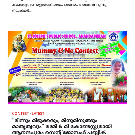
കുഞ്ഞും കേരളത്തനിമയും മത്സരം അരങ്ങേറുന്നു.
നവംബർ…
CONTEST
LATEST
“മിന്നും മിടുക്കരും, മിനുമിനുങ്ങും
മാതൃത്വവും” മമ്മി & മി കോണ്ടസ്റ്റുമായി
ആനന്ദപുരം സെന്റ് ജോസഫ് പബ്ലിക്