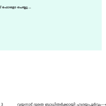
് ഫോളോ ചെയ്യൂ …
 3
വയനാട് ദുരത ബാധിതർക്കായി ഹൃദയപൂർവ്വം