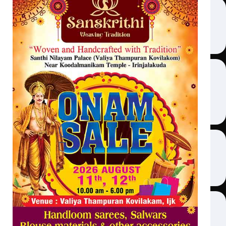
Latest
Exclusive
Sanchari
Contact
Crime