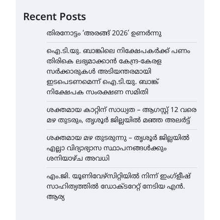
Recent Posts
തിരനോട്ടം ‘അരങ്ങ് 2026’ ഉണർന്നു
ഐ.ടി.യു. ബാങ്കിലെ നിക്ഷേപകർക്ക് പണം
തിരികെ ലഭ്യമാക്കാൻ കേന്ദ്ര-കേരള
സർക്കാരുകൾ അടിയന്തരമായി
ഇടപെടണമെന്ന് ഐ.ടി.യു. ബാങ്ക്
നിക്ഷേപക സംരക്ഷണ സമിതി
ശക്തമായ കാറ്റിന് സാധ്യത – ആഗസ്റ്റ് 12 വരെ
മഴ തുടരും, തൃശൂർ ജില്ലയിൽ മഞ്ഞ അലർട്ട്
ശക്തമായ മഴ തുടരുന്നു – തൃശൂർ ജില്ലയിൽ
എല്ലാ വിദ്യാഭ്യാസ സ്ഥാപനങ്ങൾക്കും
ശനിയാഴ്ച അവധി
എം.ജി. യൂണിവേഴ്‌സിറ്റിയിൽ നിന്ന് ഇംഗ്ളീഷ്
സാഹിത്യത്തിൽ ഡോക്ടറേറ്റ് നേടിയ എൻ.
ആര്യ