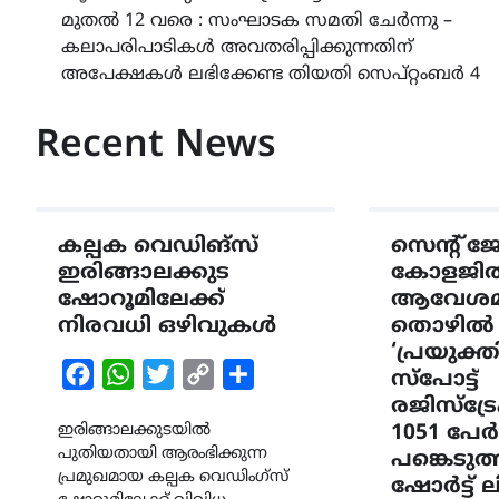
മുതൽ 12 വരെ : സംഘാടക സമതി ചേർന്നു –
navigation
കലാപരിപാടികൾ അവതരിപ്പിക്കുന്നതിന്
അപേക്ഷകൾ ലഭിക്കേണ്ട തിയതി സെപ്റ്റംബർ 4
Recent News
കല്പക വെഡിങ്സ്
സെൻ്റ് 
ഇരിങ്ങാലക്കുട
കോളജി
ഷോറൂമിലേക്ക്
ആവേശമാ
നിരവധി ഒഴിവുകൾ
തൊഴിൽ 
‘പ്രയുക്തി
Facebook
WhatsApp
Twitter
Copy
Share
സ്പോട്ട്
Link
രജിസ്ട്
ഇരിങ്ങാലക്കുടയിൽ
1051 പേർ
പുതിയതായി ആരംഭിക്കുന്ന
പങ്കെടുത
പ്രമുഖമായ കല്പക വെഡിംഗ്സ്
ഷോർട്ട് ലി