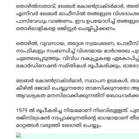
തൊഴിൽദാതാവ്, ലേബർ കോൺട്രാക്ടർമാർ, അതിഥി 
എന്നിവർ ലേബർ ഓഫീസിൽ തങ്ങളുടെ വിശദാംശങ്
പാസ്‌വേഡും വാങ്ങണം. ഇവ ഉപയോഗിച്ച് തങ്ങളുടെ
തൊഴിലാളികളെ രജിസ്റ്റർ ചെയ്യിപ്പിക്കണം.
തൊഴിൽ, വ്യവസായ, തദ്ദേശ സ്വയംഭരണ, പോലീസ്
നടപടികളും സംബന്ധിച്ച് വിശദമായ മാർഗരേഖ പുറപ
ചുമതലപ്പെടുത്തും. വിവിധ വകുപ്പുകളെ ഏകോപിപ്പിക
കോർഡിനേഷൻ സമിതികൾ രൂപീകരിക്കും. ഓരോ വ
ലേബർ കോൺട്രാക്ടർമാർ, സ്ഥാപന ഉടമകൾ, താമസിപ്
കീഴിൽ ജോലി ചെയ്യുന്നതോ താമസിക്കുന്നതോ ആയ 
ആവശ്യകത മനസിലാക്കിക്കുന്നതിന് ബോധവർക്കരണ
1979 ൽ രൂപീകരിച്ച നിയമമാണ് നിലവിലുള്ളത്. പ
രജിസ്‌ട്രേഷൻ നടപ്പാക്കുന്നതിന്റെ ഭാഗമായാണ്
മാറ്റങ്ങൾ വരുത്തി ഭേദഗതി ചെയ്യും.