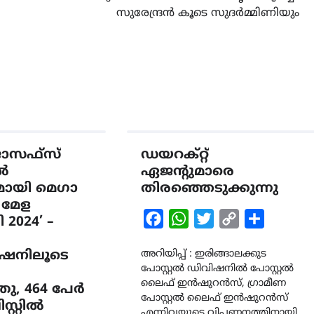
സുരേന്ദ്രൻ കൂടെ സുദർമ്മിണിയും
ജോസഫ്സ്
ഡയറക്റ്റ്
ALERT
LATEST
NOTICE
ൽ
ഏജന്റുമാരെ
ശക്തമായ മഴ തുടരുന്നു –
യി മെഗാ
തിരഞ്ഞെടുക്കുന്നു
തൃശൂർ ജില്ലയിൽ എല്ലാ
മേള
വിദ്യാഭ്യാസ സ്ഥാപനങ്ങൾക്
Facebook
WhatsApp
Twitter
Copy
Share
 2024’ –
ശനിയാഴ്ച അവധി
Link
രേഷനിലൂടെ
അറിയിപ്പ് : ഇരിങ്ങാലക്കുട
August 7, 2026
പോസ്റ്റൽ ഡിവിഷനിൽ പോസ്റ്റൽ
ലൈഫ് ഇൻഷുറൻസ്, ഗ്രാമീണ
്തു, 464 പേർ
പോസ്റ്റൽ ലൈഫ് ഇൻഷുറൻസ്
സ്റ്റിൽ
എന്നിവയുടെ വിപണനത്തിനായി