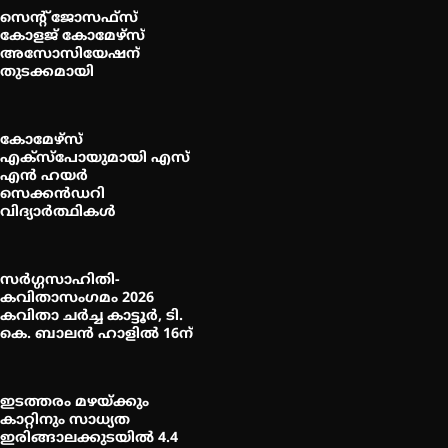
സെന്റ് ജോസഫ്സ്
കോളജ് കോമേഴ്‌സ്
അസോസിയേഷന്
തുടക്കമായി
കോമേഴ്സ്
എക്സ്പോയുമായി എസ്
എൻ ഹയർ
സെക്കൻഡറി
വിദ്യാർത്ഥികൾ
സർഗ്ഗസാഹിതി-
കവിതാസംഗമം 2026
കവിതാ ചർച്ച കാട്ടൂർ, ടി.
കെ. ബാലൻ ഹാളിൽ 16ന്
ഇടത്തരം മഴയ്ക്കും
കാറ്റിനും സാധ്യത
ഇരിങ്ങാലക്കുടയിൽ 4.4