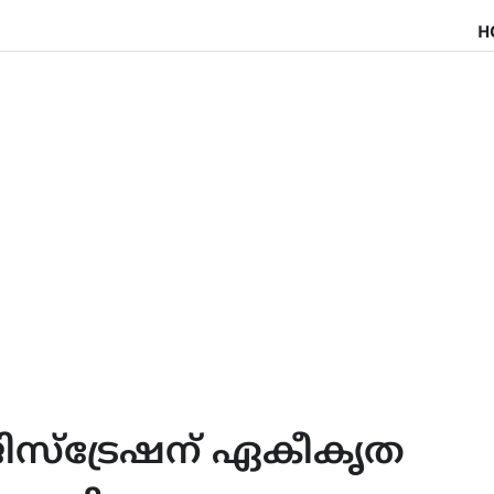
H
സ്‌ട്രേഷന് ഏകീകൃത