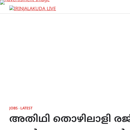
Skip
to
content
JOBS
LATEST
അതിഥി തൊഴിലാളി രജി