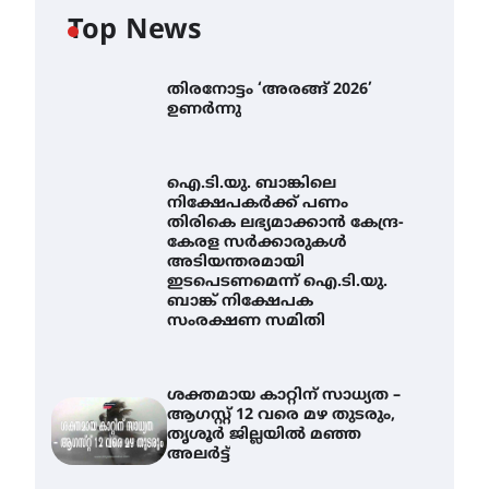
Top News
തിരനോട്ടം ‘അരങ്ങ് 2026’
ഉണർന്നു
ഐ.ടി.യു. ബാങ്കിലെ
നിക്ഷേപകർക്ക് പണം
തിരികെ ലഭ്യമാക്കാൻ കേന്ദ്ര-
കേരള സർക്കാരുകൾ
അടിയന്തരമായി
ഇടപെടണമെന്ന് ഐ.ടി.യു.
ബാങ്ക് നിക്ഷേപക
സംരക്ഷണ സമിതി
ശക്തമായ കാറ്റിന് സാധ്യത –
ആഗസ്റ്റ് 12 വരെ മഴ തുടരും,
തൃശൂർ ജില്ലയിൽ മഞ്ഞ
അലർട്ട്
ഐ.ടി.യു. ബാങ്കിലെ