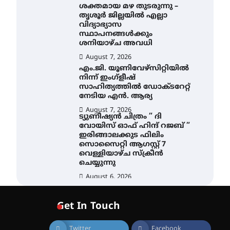
ശക്തമായ മഴ തുടരുന്നു –
തൃശൂർ ജില്ലയിൽ എല്ലാ
വിദ്യാഭ്യാസ
സ്ഥാപനങ്ങൾക്കും
ശനിയാഴ്ച അവധി
August 7, 2026
എം.ജി. യൂണിവേഴ്‌സിറ്റിയിൽ
നിന്ന് ഇംഗ്ളീഷ്
സാഹിത്യത്തിൽ ഡോക്ടറേറ്റ്
നേടിയ എൻ. ആര്യ
August 7, 2026
ട്യുണീഷ്യൻ ചിത്രം ” ദി
വോയിസ് ഓഫ് ഹിന്ദ് റജബ് ”
ഇരിങ്ങാലക്കുട ഫിലിം
സൊസൈറ്റി ആഗസ്റ്റ് 7
വെള്ളിയാഴ്ച സ്‌ക്രീൻ
ചെയ്യുന്നു
August 6, 2026
തിരനോട്ടം ‘അരങ്ങ് 2026’
ഉണർന്നു
Get In Touch
August 8, 2026
ഐ.ടി.യു. ബാങ്കിലെ
Twitter
Facebook