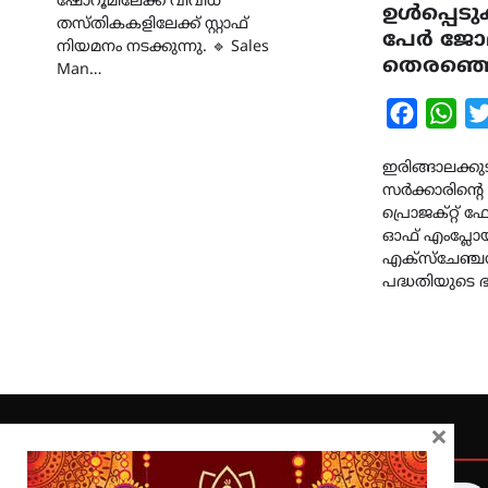
ഷോറൂമിലേക്ക് വിവിധ
ഉൾപ്പെടു
തസ്തികകളിലേക്ക് സ്റ്റാഫ്
പേർ ജോല
നിയമനം നടക്കുന്നു. 🔹 Sales
തെരഞ്ഞെട
Man…
Faceboo
Wha
ഇരിങ്ങാലക്കുട 
സർക്കാരിൻ്റ
പ്രൊജക്റ്റ് ഫ
ഓഫ് എംപ്ലോയ്
എക്സ്‌ചേഞ്ച
പദ്ധതിയുടെ 
×
Quick Links
Latest
Home