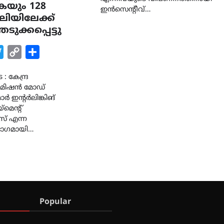
കയും 128
ഇൻസെന്റീവ്…
ിയിലേക്ക്
ുക്കപ്പെട്ടു
k
tsApp
Twitter
Copy
Share
Link
: കേന്ദ്ര
െ മിഷൻ മോഡ്
ോർ ഇൻ്റർലിങ്കിങ്
മെന്റ്
സ് എന്ന
ഭാഗമായി…
Popular