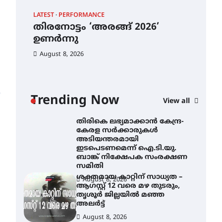
ട്യുണീഷ്യൻ ചിത്രം ” ദി
വോയിസ് ഓഫ് ഹിന്ദ് റജബ് ”
LATEST
PERFORMANCE
EXC
ഇരിങ്ങാലക്കുട ഫിലിം
തിരനോട്ടം ‘അരങ്ങ് 2026’
ഐ.
സൊസൈറ്റി ആഗസ്റ്റ് 7
വെള്ളിയാഴ്ച സ്‌ക്രീൻ
ഉണർന്നു
നി
ചെയ്യുന്നു
തി
August 8, 2026
August 6, 2026
ക
അ
തിരനോട്ടം ‘അരങ്ങ് 2026’
ഉണർന്നു
ഇട
Trending Now
ബാ
August 8, 2026
View all
ഐ.ടി.യു. ബാങ്കിലെ
സ
നിക്ഷേപകർക്ക് പണം
തിരികെ ലഭ്യമാക്കാൻ കേന്ദ്ര-
Au
കേരള സർക്കാരുകൾ
അടിയന്തരമായി
ഇടപെടണമെന്ന് ഐ.ടി.യു.
കും
ബാങ്ക് നിക്ഷേപക സംരക്ഷണ
സമിതി
ശക്തമായ കാറ്റിന് സാധ്യത –
August 8, 2026
ആഗസ്റ്റ് 12 വരെ മഴ തുടരും,
തൃശൂർ ജില്ലയിൽ മഞ്ഞ
അലർട്ട്
August 8, 2026