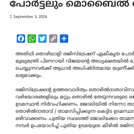
പോർട്ടലും മൊബൈൽ ആപ
September 3, 2024
Facebook
WhatsApp
Twitter
Copy
Share
Link
അതിഥി തൊഴിലാളി രജിസ്‌ട്രേഷന് ഏകീകൃത പോർട
മുഖ്യമന്ത്രി പിണറായി വിജയന്റെ അധ്യക്ഷതയിൽ ച
ചെയ്യുന്നവർക്ക് ആധാർ അധിഷ്ഠിതമായ യുണീക്
ലഭ്യമാക്കും.
രജിസ്‌ട്രേഷന്റെ ഉത്തരവാദിത്വം തൊഴിൽദാതാവിന
വഴിയോരങ്ങളിലും മറ്റും തൊഴിൽ തേടുന്നവരുടെ രജി
ഉടമസ്ഥൻ നിർവഹിക്കണം. ജോലിയിൽ നിന്നോ താമസ
തൊഴിൽദാതാവ് / താമസിപ്പിക്കുന്ന കെട്ടിട ഉടമസ്
ഒഴിവാക്കണം. പുതിയ സ്ഥലത്ത് ജോലിക്കോ താമ
നമ്പർ ഉപയോഗിച്ച് പുതിയ ഉടമയുടെ കീഴിൽ രജിസ്‌ട