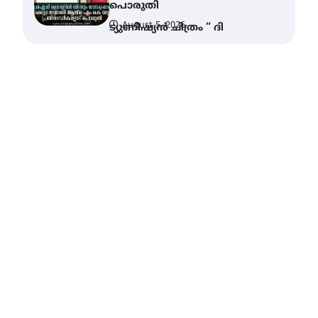
വെള്ളിയാഴ്ച സ്‌ക്രീൻ
ചെയ്യുന്നു
August 6, 2026
സെന്റ് ജോസഫ്സ് കോളജ്
കോമേഴ്‌സ്
അസോസിയേഷന്
തുടക്കമായി
August 6, 2026
കോമേഴ്സ്
എക്സ്പോയുമായി എസ്
എൻ ഹയർ സെക്കൻഡറി
വിദ്യാർത്ഥികൾ
August 6, 2026
സർഗ്ഗസാഹിതി-
കവിതാസംഗമം 2026 കവിതാ
ചർച്ച കാട്ടൂർ, ടി. കെ. ബാലൻ
ഹാളിൽ 16ന്
August 6, 2026
ഇടത്തരം മഴയ്ക്കും കാറ്റിനും
സാധ്യത ഇരിങ്ങാലക്കുടയിൽ
4.4 മില്ലി മീറ്റർ മഴ ലഭിച്ചു