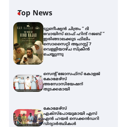
Top News
ട്യുണീഷ്യൻ ചിത്രം ” ദി
വോയിസ് ഓഫ് ഹിന്ദ് റജബ് ”
ഇരിങ്ങാലക്കുട ഫിലിം
സൊസൈറ്റി ആഗസ്റ്റ് 7
വെള്ളിയാഴ്ച സ്‌ക്രീൻ
ചെയ്യുന്നു
സെന്റ് ജോസഫ്സ് കോളജ്
കോമേഴ്‌സ്
അസോസിയേഷന്
തുടക്കമായി
കോമേഴ്സ്
എക്സ്പോയുമായി എസ്
എൻ ഹയർ സെക്കൻഡറി
വിദ്യാർത്ഥികൾ