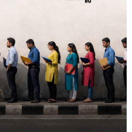
LATEST
LITERATURE
സർഗ്ഗസാഹിതി-
കവിതാസംഗമം 2026 കവിത
ചർച്ച കാട്ടൂർ, ടി. കെ. ബാല
ഹാളിൽ 16ന്
August 6, 2026