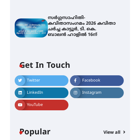
സർഗ്ഗസാഹിതി-
കവിതാസംഗമം 2026 കവിതാ
ചർച്ച കാട്ടൂർ, ടി. കെ.
ബാലൻ ഹാളിൽ 16ന്
Get In Touch
Twitter
Facebook
LinkedIn
Instagram
YouTube
Popular
View all