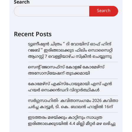
Search
Search
Recent Posts
ട്യുണീഷ്യൻ ചിത്രം ” ദി വോയിസ് ഓഫ് ഹിന്ദ്
റജബ് ” ഇരിങ്ങാലക്കുട ഫിലിം സൊസൈറ്റി
ആഗസ്റ്റ് 7 വെള്ളിയാഴ്ച സ്‌ക്രീൻ ചെയ്യുന്നു
സെന്റ് ജോസഫ്സ് കോളജ് കോമേഴ്‌സ്
അസോസിയേഷന് തുടക്കമായി
കോമേഴ്സ് എക്സ്പോയുമായി എസ് എൻ
ഹയർ സെക്കൻഡറി വിദ്യാർത്ഥികൾ
സർഗ്ഗസാഹിതി- കവിതാസംഗമം 2026 കവിതാ
ചർച്ച കാട്ടൂർ, ടി. കെ. ബാലൻ ഹാളിൽ 16ന്
ഇടത്തരം മഴയ്ക്കും കാറ്റിനും സാധ്യത
ഇരിങ്ങാലക്കുടയിൽ 4.4 മില്ലി മീറ്റർ മഴ ലഭിച്ചു