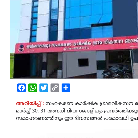
Facebook
WhatsApp
Twitter
Copy
Share
Link
അറിയിപ്പ് :
സഹകരണ കാർഷിക ഗ്രാമവികസന ബാങ്കി
മാർച്ച് 30, 31 അവധി ദിവസങ്ങളിലും പ്രവർത്തിക്ക
സമാഹരണത്തിനും ഈ ദിവസങ്ങൾ പരമാവധി ഉപയോഗപ്