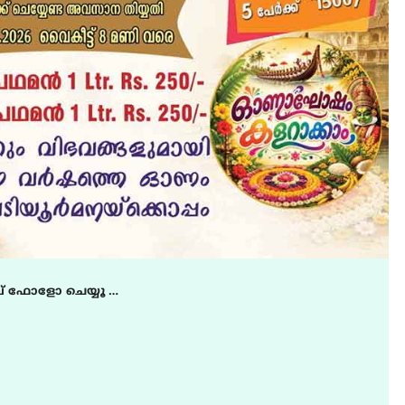
് ഫോളോ ചെയ്യൂ …