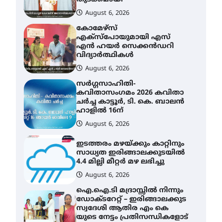
വിദ്യാർത്ഥികൾ
August 6, 2026
സർഗ്ഗസാഹിതി-
കവിതാസംഗമം 2026 കവിതാ
ചർച്ച കാട്ടൂർ, ടി. കെ. ബാലൻ
ഹാളിൽ 16ന്
August 6, 2026
ഇടത്തരം മഴയ്ക്കും കാറ്റിനും
സാധ്യത ഇരിങ്ങാലക്കുടയിൽ
4.4 മില്ലി മീറ്റർ മഴ ലഭിച്ചു
August 6, 2026
ഐ.ഐ.ടി മദ്രാസ്സിൽ നിന്നും
ഡോക്ടറേറ്റ് – ഇരിങ്ങാലക്കുട
സ്വദേശി ആതിര എം കെ
യുടെ നേട്ടം പ്രതിസന്ധികളോട്
പൊരുതി
August 5, 2026
ട്യുണീഷ്യൻ ചിത്രം ” ദി
വോയിസ് ഓഫ് ഹിന്ദ് റജബ് ”
ഇരിങ്ങാലക്കുട ഫിലിം
സൊസൈറ്റി ആഗസ്റ്റ് 7