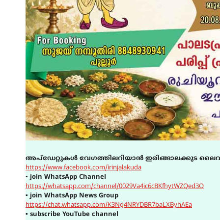
അപ്ഡേറ്റുകൾ വേഗത്തിലറിയാൻ ഇരിങ്ങാലക്കുട ലൈവ
https://www.facebook.com/irinjalakuda
▪
join WhatsApp Channel
https://whatsapp.com/channel/0029Va4ic6cBKfhytWZQed3O
▪
join WhatsApp News Group
https://chat.whatsapp.com/K3Ng4NRYDBR7baLXByhAEa
▪
subscribe YouTube channel