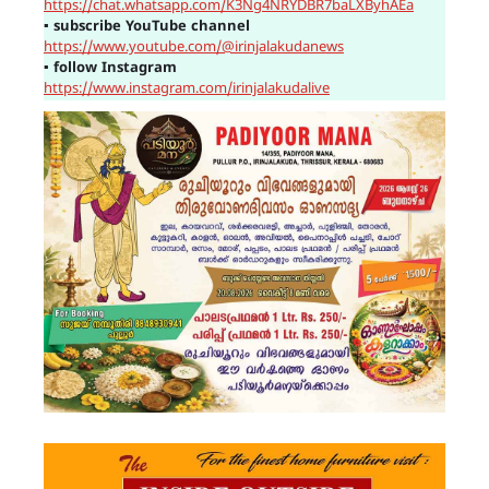
https://chat.whatsapp.com/K3Ng4NRYDBR7baLXByhAEa
▪
subscribe YouTube channel
https://www.youtube.com/@irinjalakudanews
▪
follow Instagram
https://www.instagram.com/irinjalakudalive