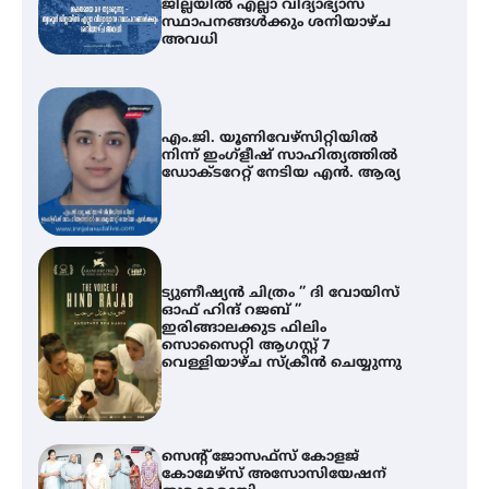
ജില്ലയിൽ എല്ലാ വിദ്യാഭ്യാസ
സ്ഥാപനങ്ങൾക്കും ശനിയാഴ്ച
അവധി
എം.ജി. യൂണിവേഴ്‌സിറ്റിയിൽ
നിന്ന് ഇംഗ്ളീഷ് സാഹിത്യത്തിൽ
ഡോക്ടറേറ്റ് നേടിയ എൻ. ആര്യ
ട്യുണീഷ്യൻ ചിത്രം ” ദി വോയിസ്
ഓഫ് ഹിന്ദ് റജബ് ”
ഇരിങ്ങാലക്കുട ഫിലിം
സൊസൈറ്റി ആഗസ്റ്റ് 7
വെള്ളിയാഴ്ച സ്‌ക്രീൻ ചെയ്യുന്നു
സെന്റ് ജോസഫ്സ് കോളജ്
കോമേഴ്‌സ് അസോസിയേഷന്