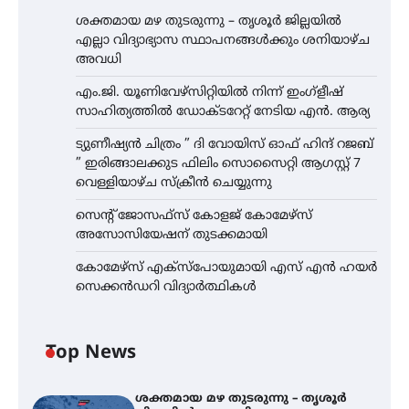
ശക്തമായ മഴ തുടരുന്നു – തൃശൂർ ജില്ലയിൽ
എല്ലാ വിദ്യാഭ്യാസ സ്ഥാപനങ്ങൾക്കും ശനിയാഴ്ച
അവധി
എം.ജി. യൂണിവേഴ്‌സിറ്റിയിൽ നിന്ന് ഇംഗ്ളീഷ്
സാഹിത്യത്തിൽ ഡോക്ടറേറ്റ് നേടിയ എൻ. ആര്യ
ട്യുണീഷ്യൻ ചിത്രം ” ദി വോയിസ് ഓഫ് ഹിന്ദ് റജബ്
” ഇരിങ്ങാലക്കുട ഫിലിം സൊസൈറ്റി ആഗസ്റ്റ് 7
വെള്ളിയാഴ്ച സ്‌ക്രീൻ ചെയ്യുന്നു
സെന്റ് ജോസഫ്സ് കോളജ് കോമേഴ്‌സ്
അസോസിയേഷന് തുടക്കമായി
കോമേഴ്സ് എക്സ്പോയുമായി എസ് എൻ ഹയർ
സെക്കൻഡറി വിദ്യാർത്ഥികൾ
Top News
ശക്തമായ മഴ തുടരുന്നു – തൃശൂർ