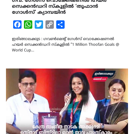
ഗവ. ഗേൾസ് വൊക്കേഷണൽ ഹയർ
സെക്കൻഡറി സ്കൂളിൽ ‘തൂഫാൻ
ഗോൾസ്’ ക്യാമ്പയിൻ
Facebook
WhatsApp
Twitter
Copy
Share
Link
ഇരിങ്ങാലക്കുട : ഗവൺമെന്റ് ഗേൾസ് വൊക്കേഷണൽ
ഹയർ സെക്കൻഡറി സ്കൂളിൽ “1 Million Thoofan Goals @
World Cup…