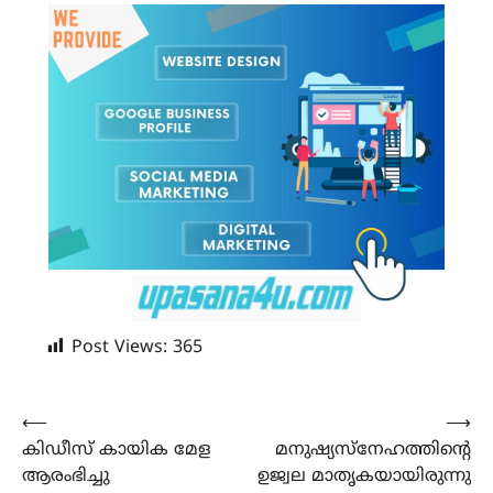
Post Views:
365
Post
⟵
⟶
കിഡീസ് കായിക മേള
മനുഷ്യസ്നേഹത്തിന്റെ
navigation
ആരംഭിച്ചു
ഉജ്വല മാതൃകയായിരുന്നു