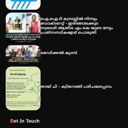
സർഗ്ഗസാഹിതി- കവിതാസംഗമം
2026 കവിതാ ചർച്ച കാട്ടൂർ, ടി. കെ.
ഐ.ഐ.ടി മദ്രാസ്സിൽ നിന്നും
ബാലൻ ഹാളിൽ 16ന്
ഡോക്ടറേറ്റ് – ഇരിങ്ങാലക്കുട
സ്വദേശി ആതിര എം കെ യുടെ നേട്ടം
പ്രതിസന്ധികളോട് പൊരുതി
മെഡിക്കൽ ക്യാമ്പ്
തായ് ചി – ക്വിഗോങ്ങ് പരിചയപ്പെടാം
Get In Touch