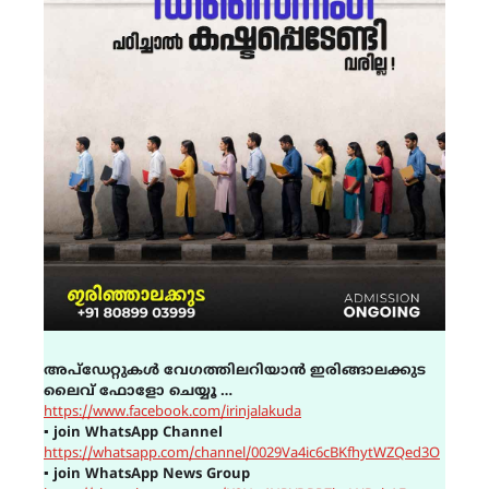
അപ്ഡേറ്റുകൾ വേഗത്തിലറിയാൻ ഇരിങ്ങാലക്കുട
ലൈവ് ഫോളോ ചെയ്യൂ …
https://www.facebook.com/irinjalakuda
▪
join WhatsApp Channel
https://whatsapp.com/channel/0029Va4ic6cBKfhytWZQed3O
▪
join WhatsApp News Group