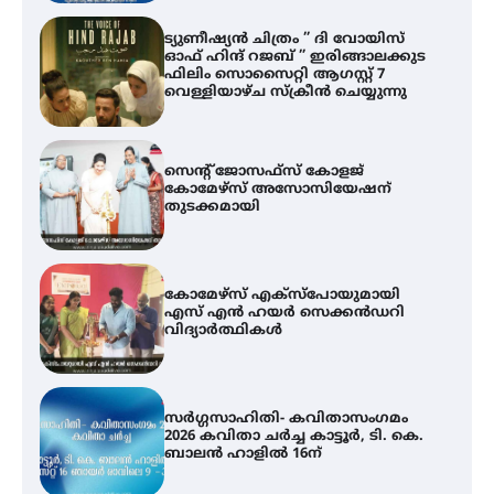
സെന്റ് ജോസഫ്സ് കോളജ്
കോമേഴ്‌സ് അസോസിയേഷന്
തുടക്കമായി
കോമേഴ്സ് എക്സ്പോയുമായി
എസ് എൻ ഹയർ സെക്കൻഡറി
വിദ്യാർത്ഥികൾ
സർഗ്ഗസാഹിതി- കവിതാസംഗമം
2026 കവിതാ ചർച്ച കാട്ടൂർ, ടി. കെ.
ബാലൻ ഹാളിൽ 16ന്
ശക്തമായ മഴ തുടരുന്നു – തൃശൂർ
ജില്ലയിൽ എല്ലാ വിദ്യാഭ്യാസ
സ്ഥാപനങ്ങൾക്കും ശനിയാഴ്ച
അവധി