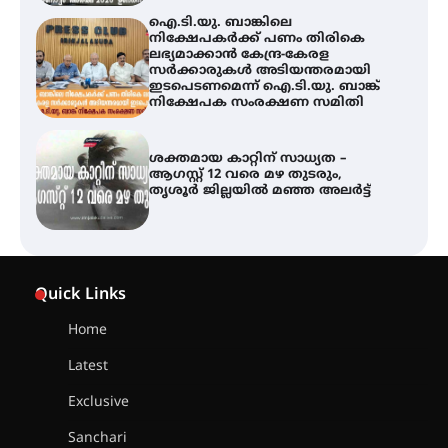
ശക്തമായ കാറ്റിന് സാധ്യത –
ആഗസ്റ്റ് 12 വരെ മഴ തുടരും,
തൃശൂർ ജില്ലയിൽ മഞ്ഞ അലർട്ട്
അരങ്ങ് 2026-ന്
സാംസ്കാരികപ്പൊലിമയോടെ
സമാപനം
എ.കെ.സി.സി.യുടെ സൗജന്യ
Quick Links
ആയുർവേദ മെഡിക്കൽ ക്യാമ്പ്
Home
Latest
ഇരിങ്ങാലക്കുട – ഗുരുവായൂർ –
താനൂർ റെയിൽപാത
Exclusive
യാഥാർത്ഥ്യമാകുന്നു
Sanchari