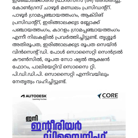
ഇഞ്ചോടിക്കാരൻ ഫ്രാൻസിസ് (84) അന്തരിച്ചു.
കോൺഗ്രസ് ചാഴൂർ മണ്ഡലം പ്രസിഡന്റ്റ്.
പാഴൂർ ഗ്രാമപ്പഞ്ചായത്തംഗം, ആക്ടിങ്
പ്രസിഡന്റ്റ്, ഇരിങ്ങാലക്കുട ബ്ലോക്ക്
പഞ്ചായത്തംഗം, കാറളം ഗ്രാമപ്പഞ്ചായത്തംഗം
എന്നീ നിലകളിൽ പ്രവർത്തിച്ചിട്ടുണ്ട്. തൃശ്ശൂർ
അതിരൂപത, ഇരിങ്ങാലക്കുട രൂപത സെയ്ൻ
വിൻസെന്റ് ഡി. പോൾ സൊസൈറ്റി സെൻട്രൽ
കൗൺസിൽ, രൂപത സോ ഷ്യൽ ആക്ഷൻ
ഫോറം, പാലിയേറ്റിവ് സൊസൈ റ്റി.
പി.ഡി.ഡി.പി. സൊസൈറ്റി എന്നിവയിലും
നേതൃത്വം വഹിച്ചിട്ടുണ്ട്.