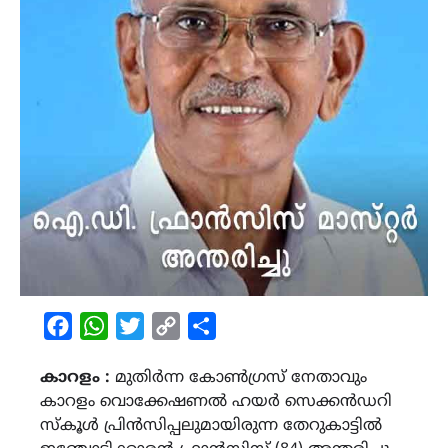
Facebook
WhatsApp
Twitter
Copy
Share
Link
കാറളം :
മുതിർന്ന കോൺഗ്രസ് നേതാവും
കാറളം വൊക്കേഷണൽ ഹയർ സെക്കൻഡറി
സ്കൂൾ പ്രിൻസിപ്പലുമായിരുന്ന തേറുകാട്ടിൽ