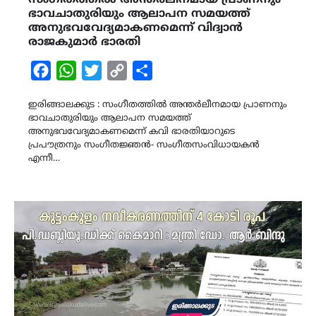
ഭാവചാതുരിയും ആലാപന സമയത്ത്
അനുഭവവേദ്യമാകണമെന്ന് വിദ്വാൻ
രാജകുമാർ ഭാരതി
Facebook
WhatsApp
Twitter
Copy
Share
Link
ഇരിങ്ങാലക്കുട : സംഗീതത്തിൽ അന്തർലീനമായ പ്രാണനും
ഭാവചാതുരിയും ആലാപന സമയത്ത്
അനുഭവവേദ്യമാകണമെന്ന് കവി ഭാരതിയാറുടെ
പ്രപൗത്രനും സംഗീതജ്ഞൻ- സംഗീതസംവിധായകൻ
എന്നീ…