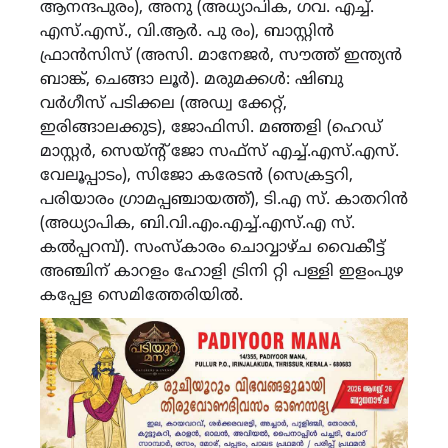
ആനന്ദപുരം), അനു (അധ്യാപിക, ഗവ. എച്ച്.
എസ്.എസ്., വി.ആർ. പു രം), ബാസ്റ്റിൻ
ഫ്രാൻസിസ് (അസി. മാനേജർ, സൗത്ത് ഇന്ത്യൻ
ബാങ്ക്, ചെങ്ങാ ലൂർ). മരുമക്കൾ: ഷിബു
വർഗീസ് പടിക്കല (അഡ്വ ക്കേറ്റ്,
ഇരിങ്ങാലക്കുട), ജോഫിസി. മഞ്ഞളി (ഹെഡ്
മാസ്റ്റർ, സെയ്ന്റ് ജോ സഫ്സ് എച്ച്.എസ്.എസ്.
വേലൂപ്പാടം), സിജോ കരേടൻ (സെക്രട്ടറി,
പരിയാരം ഗ്രാമപ്പഞ്ചായത്ത്), ടി.എ സ്. കാതറിൻ
(അധ്യാപിക, ബി.വി.എം.എച്ച്.എസ്.എ സ്.
കൽപ്പറമ്പ്). സംസ്കാരം ചൊവ്വാഴ്ച വൈകീട്ട്
അഞ്ചിന് കാറളം ഹോളി ട്രിനി റ്റി പള്ളി ഇളംപുഴ
കപ്പേള സെമിത്തേരിയിൽ.