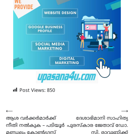
Post Views:
850
Post
⟵
⟶
ആശ വർക്കർമാർക്ക്
ദേശാഭിമാനി സാഹിത്യ
navigation
നീതി നൽകുക – പടിയൂർ
പുരസ്കാര ജേതാവ് ഡോ.
മണ്ഡലം കോൺഗ്രസ്
സി. രാവുണ്ണിക്ക്