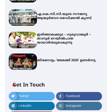
എ.കെ.സി.സി.യുടെ സൗജന്യ
ആയുർവേദ മെഡിക്കൽ ക്യാമ്പ്
ഇരിങ്ങാലക്കുട – ഗുരുവായൂർ –
താനൂർ റെയിൽപാത
യാഥാർത്ഥ്യമാകുന്നു
തിരനോട്ടം ‘അരങ്ങ് 2026’ ഉണർന്നു
എ.കെ.സി.സി.യുടെ സൗജന്യ
ആയുർവേദ മെഡിക്കൽ ക്യാമ്പ്
Get In Touch
ഇരിങ്ങാലക്കുട – ഗുരുവായൂർ –
Twitter
Facebook
താനൂർ റെയിൽപാത
യാഥാർത്ഥ്യമാകുന്നു
LinkedIn
Instagram