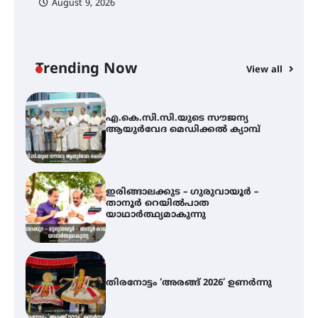
August 9, 2026
എ.കെ.സി.സി.യുടെ സൗജന്യ
ആയുർവേദ മെഡിക്കൽ ക്യാമ്പ്
Trending Now
View all
ഇരിങ്ങാലക്കുട – ഗുരുവായൂർ –
താനൂർ റെയിൽപാത
യാഥാർത്ഥ്യമാകുന്നു
തിരനോട്ടം ‘അരങ്ങ് 2026’ ഉണർന്നു
ഐ.ടി.യു. ബാങ്കിലെ
നിക്ഷേപകർക്ക് പണം തിരികെ
ലഭ്യമാക്കാൻ കേന്ദ്ര-കേരള
സർക്കാരുകൾ അടിയന്തരമായി
ഇടപെടണമെന്ന് ഐ.ടി.യു. ബാങ്ക്
നിക്ഷേപക സംരക്ഷണ സമിതി