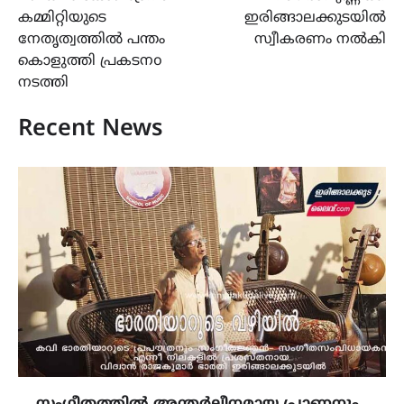
കമ്മിറ്റിയുടെ
ഇരിങ്ങാലക്കുടയിൽ
നേതൃത്വത്തിൽ പന്തം
സ്വീകരണം നൽകി
കൊളുത്തി പ്രകടനo
നടത്തി
Recent News
സംഗീതത്തിൽ അന്തർലീനമായ പ്രാണനും