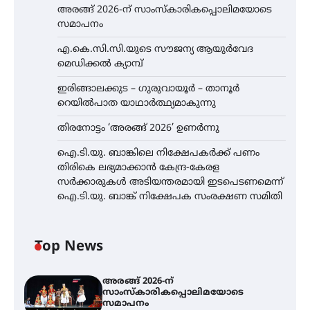
അരങ്ങ് 2026-ന് സാംസ്കാരികപ്പൊലിമയോടെ
സമാപനം
എ.കെ.സി.സി.യുടെ സൗജന്യ ആയുർവേദ
മെഡിക്കൽ ക്യാമ്പ്
ഇരിങ്ങാലക്കുട – ഗുരുവായൂർ – താനൂർ
റെയിൽപാത യാഥാർത്ഥ്യമാകുന്നു
തിരനോട്ടം ‘അരങ്ങ് 2026’ ഉണർന്നു
ഐ.ടി.യു. ബാങ്കിലെ നിക്ഷേപകർക്ക് പണം
തിരികെ ലഭ്യമാക്കാൻ കേന്ദ്ര-കേരള
സർക്കാരുകൾ അടിയന്തരമായി ഇടപെടണമെന്ന്
ഐ.ടി.യു. ബാങ്ക് നിക്ഷേപക സംരക്ഷണ സമിതി
Top News
അരങ്ങ് 2026-ന്
സാംസ്കാരികപ്പൊലിമയോടെ
സമാപനം