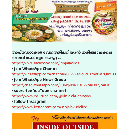
അപ്ഡേറ്റുകൾ വേഗത്തിലറിയാൻ ഇരിങ്ങാലക്കുട
ലൈവ് ഫോളോ ചെയ്യൂ …
https://www.facebook.com/irinjalakuda
▪
join WhatsApp Channel
https://whatsapp.com/channel/0029Va4ic6cBKfhytWZQed3O
▪
join WhatsApp News Group
https://chat.whatsapp.com/K3Ng4NRYDBR7baLXByhAEa
▪
subscribe YouTube channel
https://www.youtube.com/@irinjalakudanews
▪
follow Instagram
https://www.instagram.com/irinjalakudalive