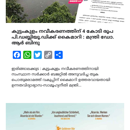
കുട്ടംകുളം നവീകരണത്തിന് 4 കോടി രൂപ
പി.ഡബ്ലിയൂ.ഡിക്ക് കൈമാറി : മന്ത്രി ഡോ.
ആർ ബിന്ദു
Facebook
WhatsApp
Twitter
Copy
Share
Link
ഇരിങ്ങാലക്കുട : കുട്ടംകുളം നവീകരണത്തിനായി
സംസ്ഥാന സർക്കാർ ബജറ്റിൽ അനുവദിച്ച തുക
പൊതുമരാമത്ത് വകുപ്പിന് കൈമാറി ഉത്തരവായതായി
ഉന്നതവിദ്യാഭ്യാസ-സാമൂഹ്യനീതി മന്ത്രി…