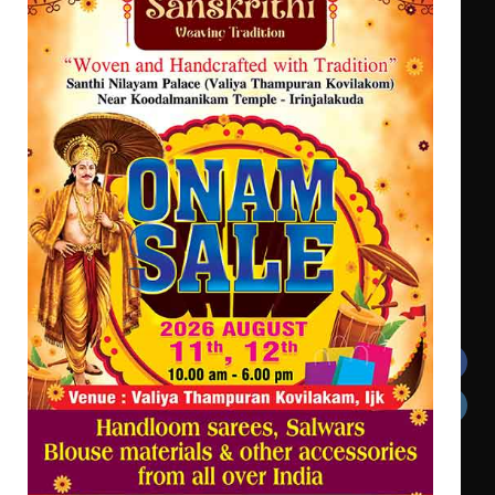
ട്യുണീഷ്യൻ ചിത്രം ” ദി വോയിസ്
ഓഫ് ഹിന്ദ് റജബ് ” ഇരിങ്ങാലക്കുട
ഫിലിം സൊസൈറ്റി ആഗസ്റ്റ് 7
വെള്ളിയാഴ്ച സ്‌ക്രീൻ ചെയ്യുന്നു
സെന്റ് ജോസഫ്സ് കോളജ്
കോമേഴ്‌സ് അസോസിയേഷന്
തുടക്കമായി
Get In Touch
Twitter
Facebook
LinkedIn
Instagram
YouTube