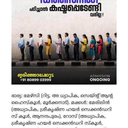
ഭാര്യ: മേഴ്‌സി (റിട്ട. അ ധ്യാപിക, സെയ്ന്റ് ആന്റ
ഹൈസ്കൂ‌ൾ, മൂർക്കനാട്). മക്കൾ: മേരിലിൻ
(അധ്യാപിക, ശ്രീകൃഷ്ണ ഹയർ സെക്കൻഡറി
സ് കൂൾ, ആനന്ദപുരം), റോസ് (അധ്യാപിക,
ശ്രീകൃഷ്ണ ഹയർ സെക്കൻഡറി സ്കൂൾ,