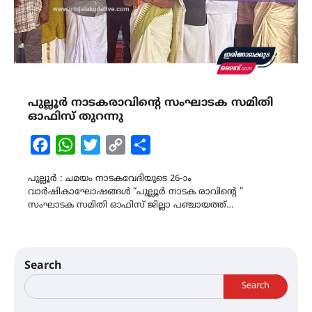
പുല്ലൂർ നാടകരാവിന്‍റെ സംഘാടക സമിതി
ഓഫിസ് തുറന്നു
Facebook
WhatsApp
Twitter
Copy
Share
Link
പുല്ലൂർ : ചമയം നാടകവേദിയുടെ 26-ാം
വാർഷികാഘോഷങ്ങൾ “പുല്ലൂർ നാടക രാവിന്‍റെ ”
സംഘാടക സമിതി ഓഫിസ് ജില്ലാ പഞ്ചായത്ത്…
Search
Search