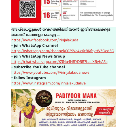
അപ്ഡേറ്റുകൾ വേഗത്തിലറിയാൻ ഇരിങ്ങാലക്കുട
ലൈവ് ഫോളോ ചെയ്യൂ …
https://www.facebook.com/irinjalakuda
▪
join WhatsApp Channel
https://whatsapp.com/channel/0029Va4ic6cBKfhytWZQed3O
▪
join WhatsApp News Group
https://chat.whatsapp.com/K3Ng4NRYDBR7baLXByhAEa
▪
subscribe YouTube channel
https://www.youtube.com/@irinjalakudanews
▪
follow Instagram
https://www.instagram.com/irinjalakudalive