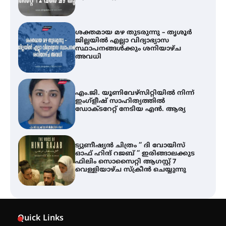
അവധി
എം.ജി. യൂണിവേഴ്‌സിറ്റിയിൽ നിന്ന്
ഇംഗ്ളീഷ് സാഹിത്യത്തിൽ
ഡോക്ടറേറ്റ് നേടിയ എൻ. ആര്യ
ട്യുണീഷ്യൻ ചിത്രം ” ദി വോയിസ്
ഓഫ് ഹിന്ദ് റജബ് ” ഇരിങ്ങാലക്കുട
ഫിലിം സൊസൈറ്റി ആഗസ്റ്റ് 7
വെള്ളിയാഴ്ച സ്‌ക്രീൻ ചെയ്യുന്നു
തിരനോട്ടം ‘അരങ്ങ് 2026’ ഉണർന്നു
ഐ.ടി.യു. ബാങ്കിലെ
നിക്ഷേപകർക്ക് പണം തിരികെ
ലഭ്യമാക്കാൻ കേന്ദ്ര-കേരള
Quick Links
സർക്കാരുകൾ അടിയന്തരമായി