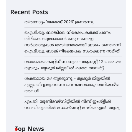
Recent Posts
തിരനോട്ടം ‘അരങ്ങ് 2026’ ഉണർന്നു
ഐ.ടി.യു. ബാങ്കിലെ നിക്ഷേപകർക്ക് പണം
തിരികെ ലഭ്യമാക്കാൻ കേന്ദ്ര-കേരള
സർക്കാരുകൾ അടിയന്തരമായി ഇടപെടണമെന്ന്
ഐ.ടി.യു. ബാങ്ക് നിക്ഷേപക സംരക്ഷണ സമിതി
ശക്തമായ കാറ്റിന് സാധ്യത – ആഗസ്റ്റ് 12 വരെ മഴ
തുടരും, തൃശൂർ ജില്ലയിൽ മഞ്ഞ അലർട്ട്
ശക്തമായ മഴ തുടരുന്നു – തൃശൂർ ജില്ലയിൽ
എല്ലാ വിദ്യാഭ്യാസ സ്ഥാപനങ്ങൾക്കും ശനിയാഴ്ച
അവധി
എം.ജി. യൂണിവേഴ്‌സിറ്റിയിൽ നിന്ന് ഇംഗ്ളീഷ്
സാഹിത്യത്തിൽ ഡോക്ടറേറ്റ് നേടിയ എൻ. ആര്യ
Top News