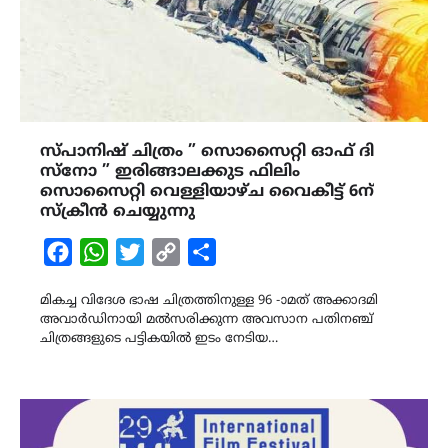
സ്പാനിഷ് ചിത്രം ” സൊസൈറ്റി ഓഫ് ദി
സ്നോ ” ഇരിങ്ങാലക്കുട ഫിലിം
സൊസൈറ്റി വെള്ളിയാഴ്ച വൈകീട്ട് 6ന്
സ്ക്രീൻ ചെയ്യുന്നു
Facebook
WhatsApp
Twitter
Copy
Share
Link
മികച്ച വിദേശ ഭാഷ ചിത്രത്തിനുള്ള 96 -ാമത് അക്കാദമി
അവാർഡിനായി മൽസരിക്കുന്ന അവസാന പതിനഞ്ച്
ചിത്രങ്ങളുടെ പട്ടികയിൽ ഇടം നേടിയ…