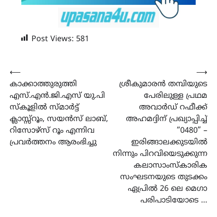
Post Views:
581
Post
⟵
⟶
കാക്കാത്തുരുത്തി
ശ്രീകുമാരൻ തമ്പിയുടെ
navigation
എസ്.എൻ.ജി.എസ് യു.പി
പേരിലുള്ള പ്രഥമ
സ്കൂളിൽ സ്മാർട്ട്
അവാർഡ് റഫീക്ക്
ക്ലാസ്സ്‌റൂം, സയൻസ് ലാബ്,
അഹമദ്ദിന് പ്രഖ്യാപ്പിച്ച്
റിസോഴ്സ് റൂം എന്നിവ
“0480” –
പ്രവർത്തനം ആരംഭിച്ചു
ഇരിങ്ങാലക്കുടയിൽ
നിന്നും പിറവിയെടുക്കുന്ന
കലാസാംസ്‌കാരിക
സംഘടനയുടെ തുടക്കം
ഏപ്രിൽ 26 ലെ മെഗാ
പരിപാടിയോടെ …