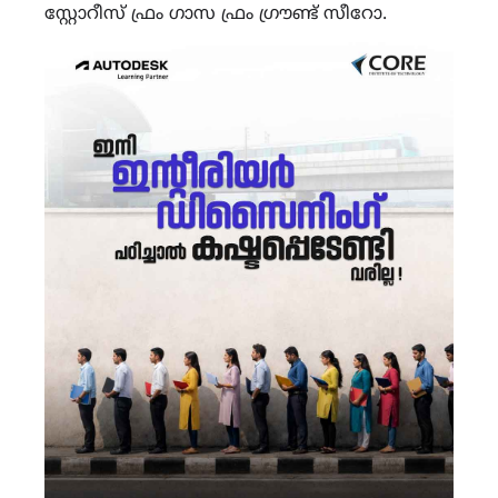
സ്റ്റോറീസ് ഫ്രം ഗാസ ഫ്രം ഗ്രൗണ്ട് സീറോ.