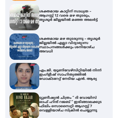
ശക്തമായ മഴ തുടരുന്നു – തൃശൂർ
ജില്ലയിൽ എല്ലാ വിദ്യാഭ്യാസ
സ്ഥാപനങ്ങൾക്കും ശനിയാഴ്ച
അവധി
എം.ജി. യൂണിവേഴ്‌സിറ്റിയിൽ നിന്ന്
ഇംഗ്ളീഷ് സാഹിത്യത്തിൽ
ഡോക്ടറേറ്റ് നേടിയ എൻ. ആര്യ
ട്യുണീഷ്യൻ ചിത്രം ” ദി വോയിസ്
ഓഫ് ഹിന്ദ് റജബ് ” ഇരിങ്ങാലക്കുട
ഫിലിം സൊസൈറ്റി ആഗസ്റ്റ് 7
വെള്ളിയാഴ്ച സ്‌ക്രീൻ ചെയ്യുന്നു
തിരനോട്ടം ‘അരങ്ങ് 2026’ ഉണർന്നു