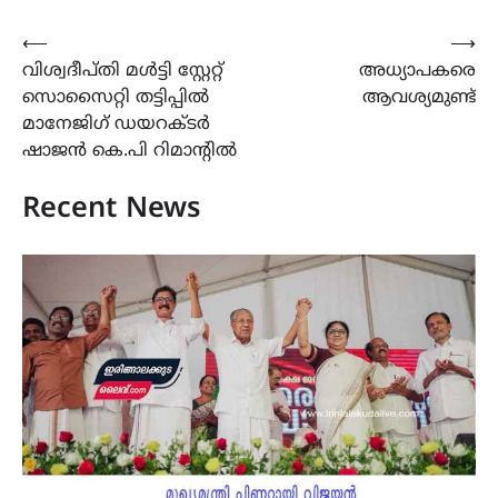
Post
⟵
⟶
വിശ്വദീപ്തി മൾട്ടി സ്റ്റേറ്റ്
അധ്യാപകരെ
navigation
സൊസൈറ്റി തട്ടിപ്പിൽ
ആവശ്യമുണ്ട്
മാനേജിഗ് ഡയറക്ടർ
ഷാജൻ കെ.പി റിമാന്റിൽ
Recent News