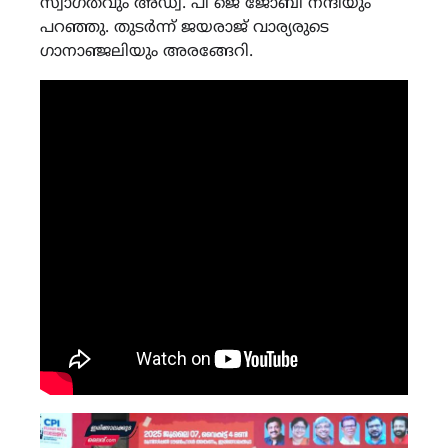
സ്വാഗതവും അഡ്വ. പി ജെ ജോബി നന്ദിയും
പറഞ്ഞു. തുടർന്ന് ജയരാജ് വാര്യരുടെ
ഗാനാഞ്ജലിയും അരങ്ങേറി.