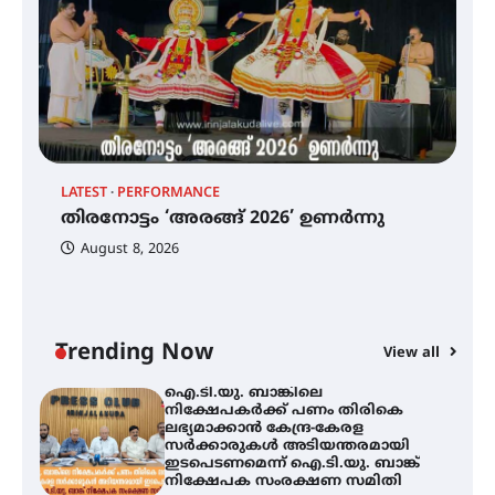
ട്യുണീഷ്യൻ ചിത്രം ” ദി വോയിസ്
ഓഫ് ഹിന്ദ് റജബ് ” ഇരിങ്ങാലക്കുട
ഫിലിം സൊസൈറ്റി ആഗസ്റ്റ് 7
വെള്ളിയാഴ്ച സ്‌ക്രീൻ ചെയ്യുന്നു
തിരനോട്ടം ‘അരങ്ങ് 2026’ ഉണർന്നു
LATEST
PERFORMANCE
EX
തിരനോട്ടം ‘അരങ്ങ് 2026’ ഉണർന്നു
ഐ
പ
August 8, 2026
ി
ക
ഐ.ടി.യു. ബാങ്കിലെ
ഇ
നിക്ഷേപകർക്ക് പണം തിരികെ
ലഭ്യമാക്കാൻ കേന്ദ്ര-കേരള
ന
സർക്കാരുകൾ അടിയന്തരമായി
ഇടപെടണമെന്ന് ഐ.ടി.യു. ബാങ്ക്
Trending Now
View all
നിക്ഷേപക സംരക്ഷണ സമിതി
ശക്തമായ കാറ്റിന് സാധ്യത –
ആഗസ്റ്റ് 12 വരെ മഴ തുടരും,
തൃശൂർ ജില്ലയിൽ മഞ്ഞ അലർട്ട്