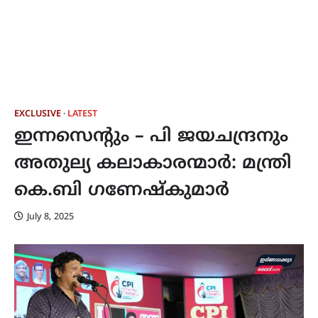
EXCLUSIVE
LATEST
ഇന്നസെൻ്റും – പി ജയചന്ദ്രനും
അതുല്യ കലാകാരന്മാർ: മന്ത്രി
കെ.ബി ഗണേഷ്കുമാർ
July 8, 2025