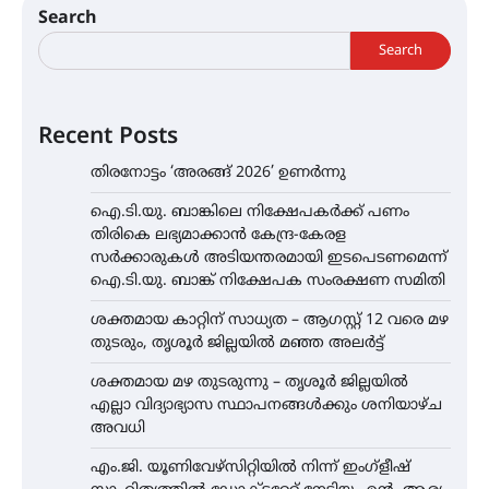
Search
Search
Recent Posts
തിരനോട്ടം ‘അരങ്ങ് 2026’ ഉണർന്നു
ഐ.ടി.യു. ബാങ്കിലെ നിക്ഷേപകർക്ക് പണം
തിരികെ ലഭ്യമാക്കാൻ കേന്ദ്ര-കേരള
സർക്കാരുകൾ അടിയന്തരമായി ഇടപെടണമെന്ന്
ഐ.ടി.യു. ബാങ്ക് നിക്ഷേപക സംരക്ഷണ സമിതി
ശക്തമായ കാറ്റിന് സാധ്യത – ആഗസ്റ്റ് 12 വരെ മഴ
തുടരും, തൃശൂർ ജില്ലയിൽ മഞ്ഞ അലർട്ട്
ശക്തമായ മഴ തുടരുന്നു – തൃശൂർ ജില്ലയിൽ
എല്ലാ വിദ്യാഭ്യാസ സ്ഥാപനങ്ങൾക്കും ശനിയാഴ്ച
അവധി
എം.ജി. യൂണിവേഴ്‌സിറ്റിയിൽ നിന്ന് ഇംഗ്ളീഷ്