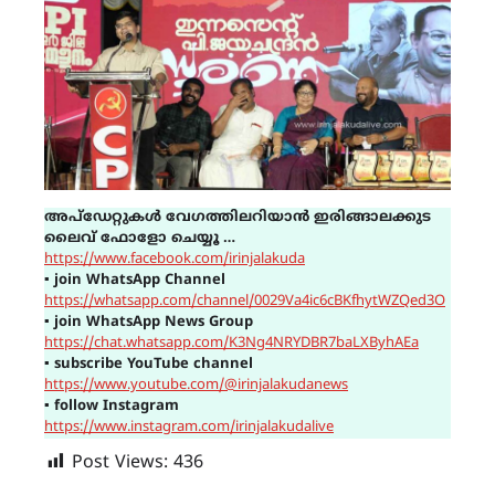
അപ്ഡേറ്റുകൾ വേഗത്തിലറിയാൻ ഇരിങ്ങാലക്കുട
ലൈവ് ഫോളോ ചെയ്യൂ …
https://www.facebook.com/irinjalakuda
▪
join WhatsApp Channel
https://whatsapp.com/channel/0029Va4ic6cBKfhytWZQed3O
▪
join WhatsApp News Group
https://chat.whatsapp.com/K3Ng4NRYDBR7baLXByhAEa
▪
subscribe YouTube channel
https://www.youtube.com/@irinjalakudanews
▪
follow Instagram
https://www.instagram.com/irinjalakudalive
Post Views:
436