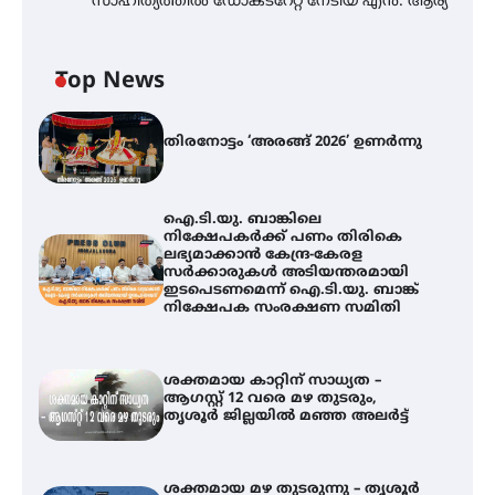
സാഹിത്യത്തിൽ ഡോക്ടറേറ്റ് നേടിയ എൻ. ആര്യ
Top News
തിരനോട്ടം ‘അരങ്ങ് 2026’ ഉണർന്നു
ഐ.ടി.യു. ബാങ്കിലെ
നിക്ഷേപകർക്ക് പണം തിരികെ
ലഭ്യമാക്കാൻ കേന്ദ്ര-കേരള
സർക്കാരുകൾ അടിയന്തരമായി
ഇടപെടണമെന്ന് ഐ.ടി.യു. ബാങ്ക്
നിക്ഷേപക സംരക്ഷണ സമിതി
ശക്തമായ കാറ്റിന് സാധ്യത –
ആഗസ്റ്റ് 12 വരെ മഴ തുടരും,
തൃശൂർ ജില്ലയിൽ മഞ്ഞ അലർട്ട്
ശക്തമായ മഴ തുടരുന്നു – തൃശൂർ