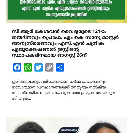
സി.ആർ കേശവൻ വൈദ്യരുടെ 121-ാം
ജന്മദിനവും പ്രൊഫ. എം കെ സാനു മാസ്റ്റർ
അനുസ്മരണവും എസ്.എൻ ചന്ദ്രിക
എജുക്കേഷണൽ ട്രസ്റ്റിന്റെ
സ്ഥാപകദിനമായ ഓഗസ്റ്റ് 26ന്
Facebook
WhatsApp
Twitter
Copy
Share
Link
ഇരിങ്ങാലക്കുട : ശ്രീനാരായണ ധർമ്മ പ്രചാരകനും
നവോത്ഥാന പ്രസ്ഥാനങ്ങൾക്ക് നേതൃത്വം നൽകിയ
സാംസ്കാരിക നായകനും വ്യവസായ പ്രമുഖനുമായിരുന്ന
സി ആർ…