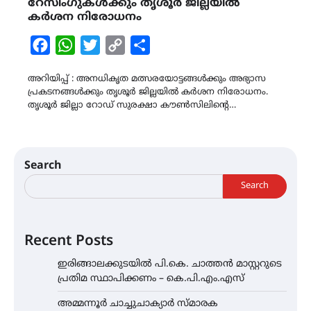
റേസിംഗുകൾക്കും തൃശൂർ ജില്ലയിൽ
കർശന നിരോധനം
Facebook
WhatsApp
Twitter
Copy
Share
Link
അറിയിപ്പ് : അനധികൃത മത്സരയോട്ടങ്ങൾക്കും അഭ്യാസ
പ്രകടനങ്ങൾക്കും തൃശൂർ ജില്ലയിൽ കർശന നിരോധനം.
തൃശൂർ ജില്ലാ റോഡ് സുരക്ഷാ കൗൺസിലിന്റെ…
Search
Search
Recent Posts
ഇരിങ്ങാലക്കുടയിൽ പി.കെ. ചാത്തൻ മാസ്റ്ററുടെ
പ്രതിമ സ്ഥാപിക്കണം – കെ.പി.എം.എസ്
അമ്മന്നൂർ ചാച്ചുചാക്യാർ സ്മാരക