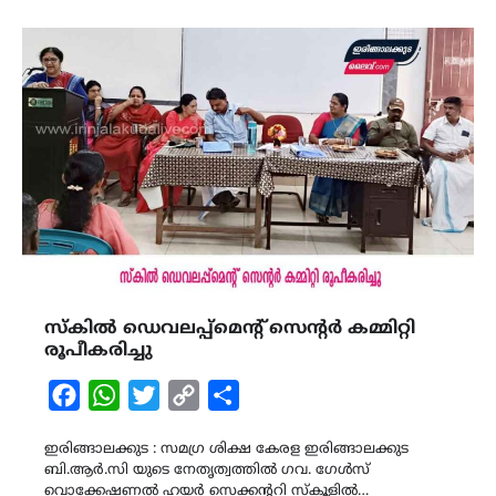
സ്കിൽ ഡെവലപ്പ്മെന്റ് സെന്റർ കമ്മിറ്റി
രൂപീകരിച്ചു
Facebook
WhatsApp
Twitter
Copy
Share
Link
ഇരിങ്ങാലക്കുട : സമഗ്ര ശിക്ഷ കേരള ഇരിങ്ങാലക്കുട
ബി.ആർ.സി യുടെ നേതൃത്വത്തിൽ ഗവ. ഗേൾസ്
വൊക്കേഷണൽ ഹയർ സെക്കന്ററി സ്കൂളിൽ…