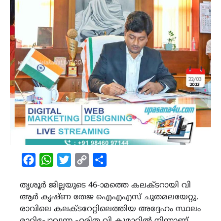
Facebook
WhatsApp
Twitter
Copy
Share
Link
തൃശൂർ ജില്ലയുടെ 46-ാമത്തെ കലക്ടറായി വി
ആര്‍ കൃഷ്ണ തേജ ഐഎഎസ് ചുതമലയേറ്റു.
രാവിലെ കലക്ടറേറ്റിലെത്തിയ അദ്ദേഹം സ്ഥലം
മാറിപ്പോവുന്ന ഹരിത വി കുമാറില്‍ നിന്നാണ്