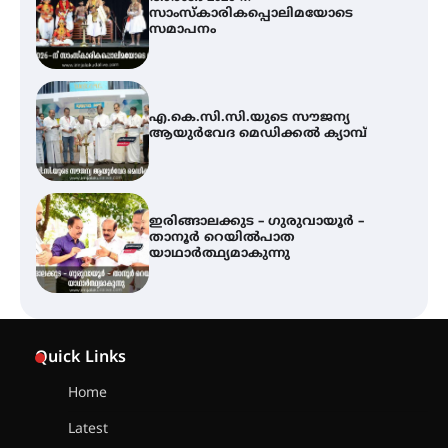
എ.കെ.സി.സി.യുടെ സൗജന്യ
ആയുർവേദ മെഡിക്കൽ ക്യാമ്പ്
ഇരിങ്ങാലക്കുട – ഗുരുവായൂർ –
താനൂർ റെയിൽപാത
യാഥാർത്ഥ്യമാകുന്നു
ഇരിങ്ങാലക്കുടയിൽ പി.കെ.
ചാത്തൻ മാസ്റ്ററുടെ പ്രതിമ
സ്ഥാപിക്കണം – കെ.പി.എം.എസ്
അമ്മന്നൂർ ചാച്ചുചാക്യാർ സ്മാരക
ഗുരുകുലത്തിലെ അഞ്ചാം
തലമുറയിലെ വിദ്യാർത്ഥിനിയായ
Quick Links
റിതു ഭരത് കൂടിയാട്ട അരങ്ങേറ്റം
കുറിച്ചു
Home
Latest
യൂത്ത് കോൺഗ്രസ്‌ സ്ഥാപക ദിനം