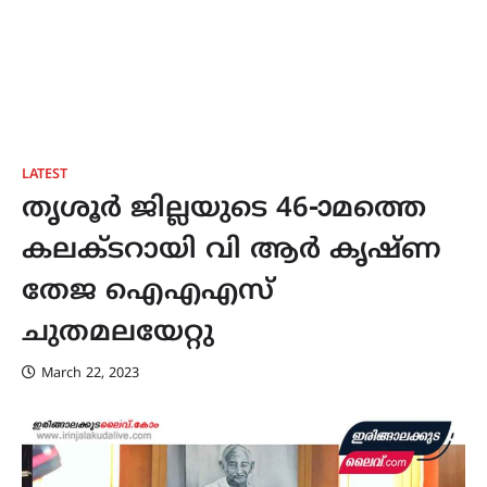
LATEST
തൃശൂർ ജില്ലയുടെ 46-ാമത്തെ
കലക്ടറായി വി ആര്‍ കൃഷ്ണ
തേജ ഐഎഎസ്
ചുതമലയേറ്റു
March 22, 2023