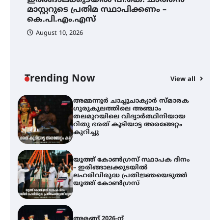
ചാത്തൻ മാസ്റ്ററുടെ പ്രതിമ
മാസ്റ്ററുടെ പ്രതിമ സ്ഥാപിക്കണം –
ഗ
സ്ഥാപിക്കണം – കെ.പി.എം.എസ്
കെ.പി.എം.എസ്
ത
ഭ
August 10, 2026
അമ്മന്നൂർ ചാച്ചുചാക്യാർ സ്മാരക
ഗുരുകുലത്തിലെ അഞ്ചാം
തലമുറയിലെ വിദ്യാർത്ഥിനിയായ
റിതു ഭരത് കൂടിയാട്ട അരങ്ങേറ്റം
Trending Now
കുറിച്ചു
View all
യൂത്ത് കോൺഗ്രസ്‌ സ്ഥാപക ദിനം
– ഇരിങ്ങാലക്കുടയിൽ
ലഹരിവിരുദ്ധ പ്രതിജ്ഞയെടുത്ത്
യൂത്ത് കോൺഗ്രസ്
അരങ്ങ് 2026-ന്
സാംസ്കാരികപ്പൊലിമയോടെ
സമാപനം