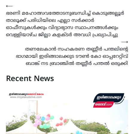
Post
⟵
ഭരണി മഹോത്സവത്തോടനുബന്ധിച്ച് കൊടുങ്ങല്ലൂർ
navigation
താലൂക്ക് പരിധിയിലെ എല്ലാ സർക്കാർ
ഓഫീസുകൾക്കും വിദ്യാഭ്യാസ സ്ഥാപനങ്ങൾക്കും
വെള്ളിയാഴ്ച ജില്ലാ കളക്ടർ അവധി പ്രഖ്യാപിച്ചു
⟶
തണലേകാൻ സഹകരണ തണ്ണീർ പന്തലിന്‍റെ
ഭാഗമായി ഇരിങ്ങാലക്കുട ടൗൺ കോ ഓപ്പറേറ്റിവ്
ബാങ്ക് നട ബ്രാഞ്ചിൽ തണ്ണീർ പന്തൽ ഒരുക്കി
Recent News