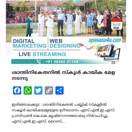
ശാന്തിനികേതനിൽ സ്കൂൾ കായിക മേള
നടന്നു
Facebook
WhatsApp
Twitter
Copy
Share
Link
ഇരിങ്ങാലക്കുട : ശാന്തിനികേതൻ പബ്ലിക് സ്കൂളിൽ
സകൂൾ കായികമേളയുടെ ഉദ്ഘാടനം എസ്.എൻ.ഇ.എസ്.
പ്രസിഡണ്ട് കെ.കെ കൃഷ്ണാനന്ദബാബു നിർവഹിച്ചു.
എസ്.എൻ.ഇ.എസ്. വൈസ്…