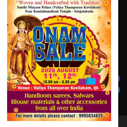
ശക്തമായ കാറ്റിന് സാധ്യത – ആഗസ്റ്റ്
12 വരെ മഴ തുടരും, തൃശൂർ
ജില്ലയിൽ മഞ്ഞ അലർട്ട്
ശക്തമായ മഴ തുടരുന്നു – തൃശൂർ
ജില്ലയിൽ എല്ലാ വിദ്യാഭ്യാസ
സ്ഥാപനങ്ങൾക്കും ശനിയാഴ്ച
അവധി
Get In Touch
Twitter
Facebook
LinkedIn
Instagram
YouTube
All Rights Reserved to irinjalakudalive.com Powered